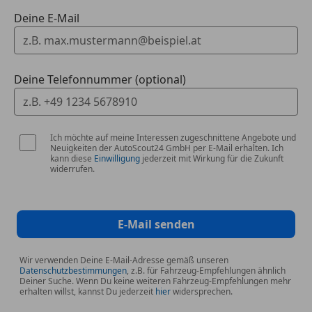
*Drehzahlmesser
Deine E-Mail
*Fahrerlebnisschalter inkl. ECO PRO
*Favoritentasten, 8 frei belegbare Tasten zur
Deine Telefonnummer (optional)
Speicherung
*Frontziergitter mit Nieren-Längsstäben in Chrom,
mit Chromrahmen
Ich möchte auf meine Interessen zugeschnittene Angebote und
Neuigkeiten der AutoScout24 GmbH per E-Mail erhalten. Ich
kann diese
Einwilligung
jederzeit mit Wirkung für die Zukunft
*Fußmatten in Velours, vorne und hinten
widerrufen.
*Fußraumleuchten vorne
E-Mail senden
*Getränkehalter vorne und hinten
Wir verwenden Deine E-Mail-Adresse gemäß unseren
*Heckscheibenheizung mit Abschaltautomatik
Datenschutzbestimmungen
, z.B. für Fahrzeug-Empfehlungen ähnlich
Deiner Suche. Wenn Du keine weiteren Fahrzeug-Empfehlungen mehr
erhalten willst, kannst Du jederzeit
hier
widersprechen.
*Instrumentenkombination mit Analoginstrumenten