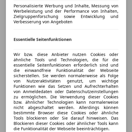
Kopfairbag
Personalisierte Werbung und Inhalte, Messung von
*Exterieurumfänge in Wagenfarbe
Kurvenlicht
Werbeleistung und der Performance von Inhalten,
Kfz-Versicherung
Zielgruppenforschung sowie Entwicklung und
Seitenairbag
*Geschwindigkeitsregelung mit Bremsfunktion
Verbesserung von Angeboten
Wegfahrsperre
Versicherungsschutz an Ihre Bedürfnisse
Xenonscheinwerfer
anpassen
*Intelligenter Notruf
Zentralverriegelung
Essentielle Seitenfunktionen
Freischaden-Gutschein ab Stufe 0
Extras
*Nichtraucherpaket
Auto einfach online versichern & Rabatt holen
Wir bzw. diese Anbieter nutzen Cookies oder
Alufelgen
ähnliche Tools und Technologien, die für die
*Personal Profile
essentielle Seitenfunktionen erforderlich sind und
Innenspiegel automatisch abblendend
die einwandfreie Funktionalität der Webseite
Scheinwerferreinigung
Jetzt berechnen
sicherstellen. Sie werden normalerweise als Folge
*Reifendruckanzeige
Skisack
von Nutzeraktivitäten genutzt, um wichtige
Funktionen wie das Setzen und Aufrechterhalten
Sportfahrwerk
von Anmeldedaten oder Datenschutzeinstellungen
*Scheibenwaschdüsen beheizt
Sportsitze
zu ermöglichen. Die Verwendung dieser Cookies
Verkäufer
Händler
bzw. ähnlicher Technologien kann normalerweise
*Seitenaufprallschutz
nicht abgeschaltet werden. Allerdings können
bestimmte Browser diese Cookies oder ähnliche
KFZ - Warner Autohandel
Tools blockieren oder Sie darauf hinweisen. Das
*Servotronic
Blockieren dieser Cookies oder ähnlicher Tools kann
5
Sterne
Sternebewertung 5 von 5
die Funktionalität der Webseite beeinträchtigen.
(90% Weiterempfehlungen)