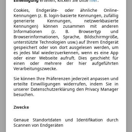
Einwilligung
erteilen, klicken Sie bitte
hier
.
Elektrische Seitenspiegel
Elektrische Sitze
Lackierung
Metallic
Cookies, Endgeräte- oder ähnliche Online-
Klimaautomatik
Kennungen (z. B. login-basierte Kennungen, zufällig
generierte Kennungen, netzwerkbasierte
Lederlenkrad
Kennungen) können zusammen mit anderen
Fahrzeugbeschreibung
Regensensor
Informationen (z. B. Browsertyp und
Browserinformationen, Sprache, Bildschirmgröße,
Unterhaltung/Media
www.kfz-warner.at
unterstützte Technologien usw.) auf Ihrem Endgerät
gespeichert oder von dort ausgelesen werden, um
Bordcomputer
es jedes Mal wiederzuerkennen, wenn es eine App
CD
oder einer Webseite aufruft. Dies geschieht für
Serienausstattungen:
einen oder mehrere der hier aufgeführten
Freisprecheinrichtung
Verarbeitungszwecke.
*Bremsenergierückgewinnung
Sicherheit
Sie können Ihre Präferenzen jederzeit anpassen und
*Bremsscheiben vorn und hinten, innenbelüftet
erteilte Einwilligungen widerrufen, indem Sie in
ABS
unserer Datenschutzerklärung den Privacy Manager
Alarmanlage
besuchen.
*Center-Lock-Schalter
Beifahrerairbag
ESP
Zwecke
*Durchladesystem
Mehr anzeigen
Fahrerairbag
Genaue Standortdaten und Identifikation durch
Fernlichtassistent
Scannen von Endgeräten
*Dynamische Bremsleuchten
Isofix
Versicherung