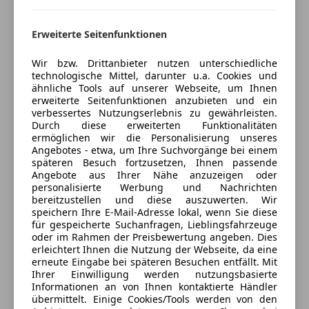
*Sicherheitsbatterieklemme
Anbieter auf AutoScout24 seit 2008
Erweiterte Seitenfunktionen
*Start-/Stop-Knopf
Showroom
Geöffnet
Wir bzw. Drittanbieter nutzen unterschiedliche
*Stoßfänger-System
technologische Mittel, darunter u.a. Cookies und
Schließt um 12:00
ähnliche Tools auf unserer Webseite, um Ihnen
Wiener Straße 87
,
erweiterte Seitenfunktionen anzubieten und ein
*Warndreieck mit Erste-Hilfe-Set
2513 Möllersdorf, AT
verbessertes Nutzungserlebnis zu gewährleisten.
Durch diese erweiterten Funktionalitäten
ermöglichen wir die Personalisierung unseres
*Ablagefächer in der Mittelkonsole vorne und hinten
Kontakt
Angebotes - etwa, um Ihre Suchvorgänge bei einem
späteren Besuch fortzusetzen, Ihnen passende
Erwin Warner
*Aktive Kopfstützen vorne
Angebote aus Ihrer Nähe anzuzeigen oder
personalisierte Werbung und Nachrichten
bereitzustellen und diese auszuwerten. Wir
Alle Fahrzeuge des Anbieters
*Aktive Motorhaube (Fußgängerschutzsystem)
speichern Ihre E-Mail-Adresse lokal, wenn Sie diese
für gespeicherte Suchanfragen, Lieblingsfahrzeuge
oder im Rahmen der Preisbewertung angeben. Dies
*Akzentleiste in Perlglanz Chrom
Anbieter kontaktieren
erleichtert Ihnen die Nutzung der Webseite, da eine
erneute Eingabe bei späteren Besuchen entfällt. Mit
*Ambientes Licht
Ihrer Einwilligung werden nutzungsbasierte
Deine Nachricht
Informationen an von Ihnen kontaktierte Händler
übermittelt. Einige Cookies/Tools werden von den
*Armauflage Mittelkonsole vorne, mit Ablagefach