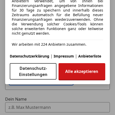
Anbietern verwendet, um von Ihnen bei
Finanzierungsanfragen angegebene Informationen
für 30 Tage zu speichern und innerhalb dieses
*Auflicht vorne, indirekte Beleuchtung der
Zeitraums automatisch für die Befüllung neuer
Mittelkonsole
Finanzierungsanfragen wiederzuverwenden. Ohne
die Verwendung solcher Cookies/Tools können
solche erweiterten Funktionen ganz oder teilweise
*Außentemperaturanzeige
nicht genutzt werden.
*Auto Start Stop Funktion
Wir arbeiten mit 224 Anbietern zusammen.
Eintauschwagen: Kaufen und verkaufen in nur einem
Schritt
*Automatische Fahrlichtsteuerung
|
|
Datenschutzerklärung
Impressum
Anbieterliste
Ich möchte mein Auto in Zahlung geben
*Check-Control
Datenschutz-
(unverbindlich).
Alle akzeptieren
Einstellungen
*Control Display 7'', hochauflösender Farbbildschirm
Fahrzeugdaten hinzufügen
*Controller auf Mittelkonsole
Dein Name
*Dieselpartikelfilter, wartungsfrei