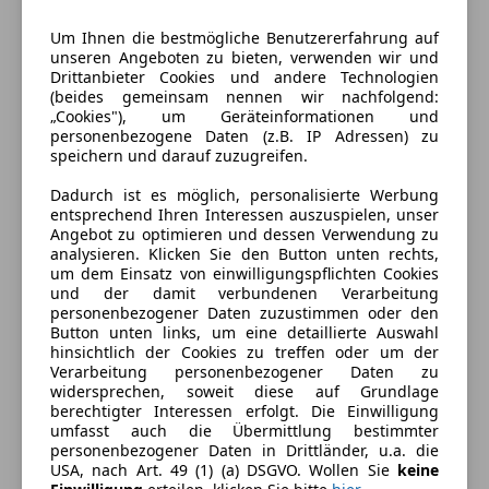
Um Ihnen die bestmögliche Benutzererfahrung auf
unseren Angeboten zu bieten, verwenden wir und
Drittanbieter Cookies und andere Technologien
(beides gemeinsam nennen wir nachfolgend:
„Cookies"), um Geräteinformationen und
personenbezogene Daten (z.B. IP Adressen) zu
Energieverbrauch
speichern und darauf zuzugreifen.
Dadurch ist es möglich, personalisierte Werbung
Kraftstoff
Diesel
entsprechend Ihren Interessen auszuspielen, unser
Angebot zu optimieren und dessen Verwendung zu
analysieren. Klicken Sie den Button unten rechts,
Ausstattung
um dem Einsatz von einwilligungspflichten Cookies
und der damit verbundenen Verarbeitung
personenbezogener Daten zuzustimmen oder den
Komfort
Mehr anzeigen
Button unten links, um eine detaillierte Auswahl
hinsichtlich der Cookies zu treffen oder um der
Armlehne
Verarbeitung personenbezogener Daten zu
Einparkhilfe
Farbe und Innenausstattung
widersprechen, soweit diese auf Grundlage
berechtigter Interessen erfolgt. Die Einwilligung
Einparkhilfe Sensoren hinten
umfasst auch die Übermittlung bestimmter
Einparkhilfe Sensoren vorne
Außenfarbe
Schwarz
personenbezogener Daten in Drittländer, u.a. die
Elektrische Fensterheber
USA, nach Art. 49 (1) (a) DSGVO. Wollen Sie
keine
Farbe laut Hersteller
Schwarz