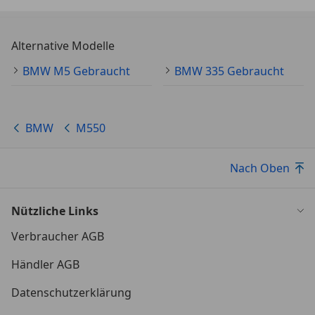
*Zusätzliche 12-Volt-Steckdosen
Alternative Modelle
*M Aerodynamikpaket
BMW M5 Gebraucht
BMW 335 Gebraucht
*Instrumentenkombination mit erweiterten
Umfängen
BMW
M550
*Bereifung mit Notlaufeigenschaften
Nach Oben
*Sitzheitzung für Fahrer und Beifahrer
Nützliche Links
*Allradsystem xDrive, mit variabler
Drehmomentverteilung
Verbraucher AGB
Händler AGB
*Dachhimmel anthrazit
Datenschutzerklärung
*Hochglanz Shadow Line