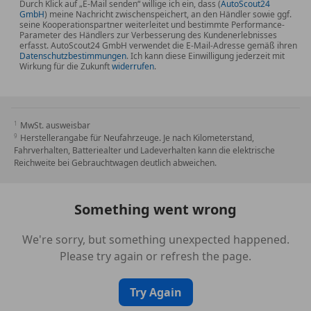
Durch Klick auf „E-Mail senden“ willige ich ein, dass (
AutoScout24
GmbH
) meine Nachricht zwischenspeichert, an den Händler sowie ggf.
*Klapptaschen an den Lehnenrückwänden der
seine Kooperationspartner weiterleitet und bestimmte Performance-
Parameter des Händlers zur Verbesserung des Kundenerlebnisses
vorderen Sitze
erfasst. AutoScout24 GmbH verwendet die E-Mail-Adresse gemäß ihren
Datenschutzbestimmungen
. Ich kann diese Einwilligung jederzeit mit
Wirkung für die Zukunft
widerrufen
.
*Leuchtringe für Park- und Standlicht
*Parkbremse, elektromechanisch
MwSt. ausweisbar
Herstellerangabe für Neufahrzeuge. Je nach Kilometerstand,
*Schlüsselloser Motorstart
Fahrverhalten, Batteriealter und Ladeverhalten kann die elektrische
Reichweite bei Gebrauchtwagen deutlich abweichen.
*Service Bedarfsanzeige
*Sicherheitsgurte (3-Punkt-Automatik) auf allen fünf
Something went wrong
Sitzplätzen
We're sorry, but something unexpected happened.
Please try again or refresh the page.
*Verzurrösen im Gepäckraum
*Wärme-/Sonnenschutzverglasung rundum,
Try Again
kombiniert