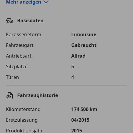
Autokredit-Rechner von durchblicker.at
Mehr anzeigen
Einfach Rate berechnen und günstige Konditionen
finden!
Basisdaten
Autokredit vergleichen
Karosserieform
Limousine
Laufzeit
120 Monate
Fahrzeugart
Gebraucht
Antriebsart
Allrad
Kreditbetrag
€ 19 800,-
Sitzplätze
5
Zu zahlender
€ 27 894,-
Gesamtbetrag
Türen
4
Einberechnete Gebühren
€ 0,-
Fahrzeughistorie
Effektivzinsatz
7,50 %
Kilometerstand
174 500 km
Sollzinssatz
7,25 %
Erstzulassung
04/2015
Monatliche Rate
€ 232,45
Produktionsjahr
2015