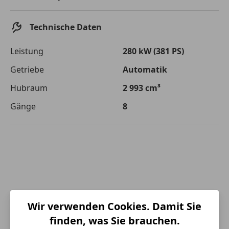
Die tatsächlichen Konditionen sind abhängig von Ihrer Bonität sowie
von der von Ihnen gewählten Bank. Rückzahlungszeitraum 1-10
Jahre. Zinsspanne Sollzinssatz: 2,90% - 14,90%.
Technische Daten
Jetzt berechnen
Leistung
280 kW (381 PS)
Getriebe
Automatik
Hubraum
2 993 cm³
Gänge
8
Wir verwenden Cookies. Damit Sie
finden, was Sie brauchen.