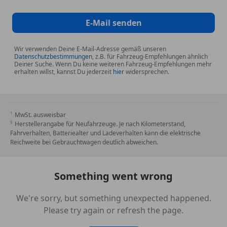
E10-geeignet
Elektronische Parkbremse
E-Mail senden
Pannenkit
Scheinwerferreinigung
Sommerreifen
Wir verwenden Deine E-Mail-Adresse gemäß unseren
Datenschutzbestimmungen
, z.B. für Fahrzeug-Empfehlungen ähnlich
Spoiler
Deiner Suche. Wenn Du keine weiteren Fahrzeug-Empfehlungen mehr
erhalten willst, kannst Du jederzeit
Sportfahrwerk
hier
widersprechen.
Sportpaket
Sportsitze
Touchscreen
MwSt. ausweisbar
Tuning
Herstellerangabe für Neufahrzeuge. Je nach Kilometerstand,
Winterreifen
Fahrverhalten, Batteriealter und Ladeverhalten kann die elektrische
Reichweite bei Gebrauchtwagen deutlich abweichen.
Something went wrong
We're sorry, but something unexpected happened.
Please try again or refresh the page.