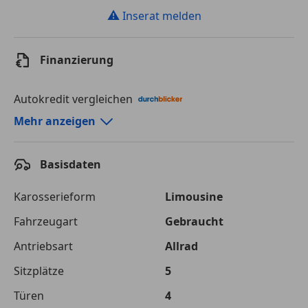
⚠
Inserat melden
Finanzierung
Autokredit vergleichen
Autokredit-Rechner von durchblicker.at
Mehr anzeigen
Einfach Rate berechnen und günstige Konditionen
finden!
Basisdaten
Autokredit vergleichen
Karosserieform
Limousine
Laufzeit
120 Monate
Fahrzeugart
Gebraucht
Antriebsart
Allrad
Kreditbetrag
€ 41 000,-
Sitzplätze
5
Zu zahlender
€ 57 761,-
Gesamtbetrag
Türen
4