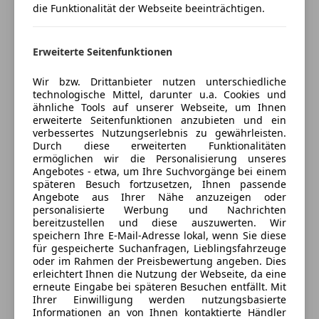
Musikstreaming integriert
die Funktionalität der Webseite beeinträchtigen.
Verkäufer
Privat
Radio
Soundsystem
1210 wien, AT
Erweiterte Seitenfunktionen
TV
USB
Kontakt
Wir bzw. Drittanbieter nutzen unterschiedliche
Volldigitales Kombiinstrument
technologische Mittel, darunter u.a. Cookies und
W-Lan / Wifi Hotspot
ähnliche Tools auf unserer Webseite, um Ihnen
erweiterte Seitenfunktionen anzubieten und ein
Sicherheit
verbessertes Nutzungserlebnis zu gewährleisten.
Anbieter kontaktieren
Durch diese erweiterten Funktionalitäten
ABS
ermöglichen wir die Personalisierung unseres
Deine Nachricht
Angebotes - etwa, um Ihre Suchvorgänge bei einem
Abstandstempomat
späteren Besuch fortzusetzen, Ihnen passende
Abstandswarner
Angebote aus Ihrer Nähe anzuzeigen oder
Airbag hinten
personalisierte Werbung und Nachrichten
bereitzustellen und diese auszuwerten. Wir
Alarmanlage
speichern Ihre E-Mail-Adresse lokal, wenn Sie diese
Beifahrerairbag
für gespeicherte Suchanfragen, Lieblingsfahrzeuge
ESP
oder im Rahmen der Preisbewertung angeben. Dies
erleichtert Ihnen die Nutzung der Webseite, da eine
Fahrerairbag
erneute Eingabe bei späteren Besuchen entfällt. Mit
Fernlichtassistent
Ihrer Einwilligung werden nutzungsbasierte
Geschwindigkeits-begrenzungsanlage
Informationen an von Ihnen kontaktierte Händler