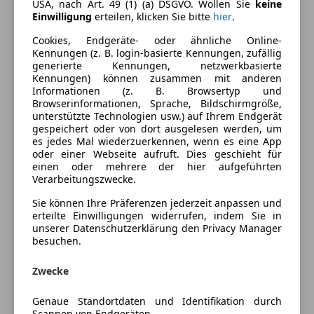
USA, nach Art. 49 (1) (a) DSGVO. Wollen Sie
keine
CO₂-Emissionen
204 g/km (komb.)
Einwilligung
erteilen, klicken Sie bitte
hier
.
Cookies, Endgeräte- oder ähnliche Online-
Kennungen (z. B. login-basierte Kennungen, zufällig
Ausstattung
generierte Kennungen, netzwerkbasierte
Kennungen) können zusammen mit anderen
Komfort
Mehr anzeigen
Informationen (z. B. Browsertyp und
Browserinformationen, Sprache, Bildschirmgröße,
3-Zonen-Klimaautomatik
unterstützte Technologien usw.) auf Ihrem Endgerät
360° Kamera
gespeichert oder von dort ausgelesen werden, um
Farbe und Innenausstattung
es jedes Mal wiederzuerkennen, wenn es eine App
Armlehne
oder einer Webseite aufruft. Dies geschieht für
Einparkhilfe
Außenfarbe
Schwarz
einen oder mehrere der hier aufgeführten
Einparkhilfe Rückfahrkamera
Verarbeitungszwecke.
Lackierung
Metallic
Einparkhilfe selbstlenkendes System
Sie können Ihre Präferenzen jederzeit anpassen und
Einparkhilfe Sensoren hinten
Innenausstattung
Alcantara
erteilte Einwilligungen widerrufen, indem Sie in
unserer Datenschutzerklärung den Privacy Manager
Einparkhilfe Sensoren vorne
besuchen.
Elektrische Fensterheber
Fahrzeugbeschreibung
Elektrische Seitenspiegel
Zwecke
Elektrische Sitze
Zum verkaufen eine wunderschöne bmw m550i g30
Head-up display
Genaue Standortdaten und Identifikation durch
ohne OPF
Scannen von Endgeräten