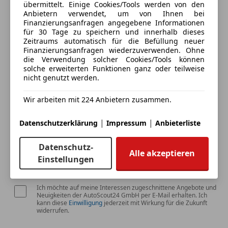
übermittelt. Einige Cookies/Tools werden von den
3 ähnliche Fahrzeuge gefunden
Isofix
Anbietern verwendet, um von Ihnen bei
Ich erlaube den Händlern dieser
Kopfairbag
Finanzierungsanfragen angegebene Informationen
Fahrzeuge mich zu kontaktieren.
Kurvenlicht
für 30 Tage zu speichern und innerhalb dieses
Zeitraums automatisch für die Befüllung neuer
Laserlicht
Finanzierungsanfragen wiederzuverwenden. Ohne
Dein Name
LED-Scheinwerfer
die Verwendung solcher Cookies/Tools können
LED-Tagfahrlicht
solche erweiterten Funktionen ganz oder teilweise
nicht genutzt werden.
Notbremsassistent
Notrufsystem
Deine E-Mail
Wir arbeiten mit 224 Anbietern zusammen.
Seitenairbag
Spurhalteassistent
|
|
Datenschutzerklärung
Impressum
Anbieterliste
Tagfahrlicht
Totwinkel-Assistent
Deine Telefonnummer (optional)
Datenschutz-
Alle akzeptieren
Traktionskontrolle
Einstellungen
Verkehrszeichenerkennung
Extras
Ich möchte auf meine Interessen zugeschnittene Angebote und
Neuigkeiten der AutoScout24 GmbH per E-Mail erhalten. Ich
Alufelgen
kann diese
Einwilligung
jederzeit mit Wirkung für die Zukunft
widerrufen.
Ambientebeleuchtung