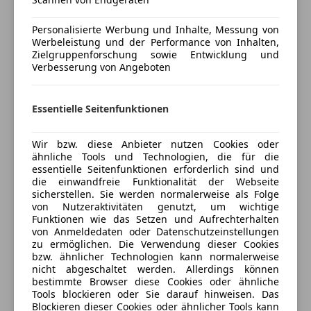
Klimaanlage
Auto ist in eine top Zustand
Lederlenkrad
Keine Spaß Probefahrt ! Auf Fragen wie „Was ist
Personalisierte Werbung und Inhalte, Messung von
Multifunktionslenkrad
Werbeleistung und der Performance von Inhalten,
letzter Preis“ wird gar nicht geantwortet!
Navigationssystem
Zielgruppenforschung sowie Entwicklung und
Regensensor
Verbesserung von Angeboten
Schlüssellose Zentralverriegelung
Versicherung
Sitzheizung
Essentielle Seitenfunktionen
Standheizung
Kfz-Versicherung
Start/Stop-Automatik
Wir bzw. diese Anbieter nutzen Cookies oder
teilb. Rücksitzbank
Versicherungsschutz an Ihre Bedürfnisse
ähnliche Tools und Technologien, die für die
Tempomat
essentielle Seitenfunktionen erforderlich sind und
anpassen
die einwandfreie Funktionalität der Webseite
Unterhaltung/Media
Freischaden-Gutschein ab Stufe 0
sicherstellen. Sie werden normalerweise als Folge
von Nutzeraktivitäten genutzt, um wichtige
Bluetooth
Auto einfach online versichern & Rabatt holen
Funktionen wie das Setzen und Aufrechterhalten
von Anmeldedaten oder Datenschutzeinstellungen
Bordcomputer
zu ermöglichen. Die Verwendung dieser Cookies
CD
bzw. ähnlicher Technologien kann normalerweise
Jetzt berechnen
Freisprecheinrichtung
nicht abgeschaltet werden. Allerdings können
bestimmte Browser diese Cookies oder ähnliche
Induktionsladen für Smartphones
Tools blockieren oder Sie darauf hinweisen. Das
MP3
Blockieren dieser Cookies oder ähnlicher Tools kann