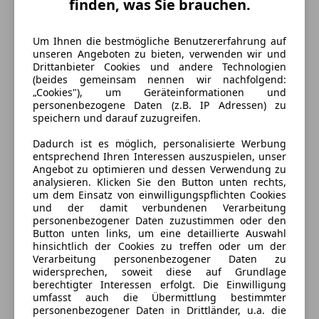
finden, was Sie brauchen.
Um Ihnen die bestmögliche Benutzererfahrung auf
unseren Angeboten zu bieten, verwenden wir und
Drittanbieter Cookies und andere Technologien
(beides gemeinsam nennen wir nachfolgend:
„Cookies"), um Geräteinformationen und
personenbezogene Daten (z.B. IP Adressen) zu
speichern und darauf zuzugreifen.
Dadurch ist es möglich, personalisierte Werbung
entsprechend Ihren Interessen auszuspielen, unser
Angebot zu optimieren und dessen Verwendung zu
analysieren. Klicken Sie den Button unten rechts,
um dem Einsatz von einwilligungspflichten Cookies
und der damit verbundenen Verarbeitung
Energieverbrauch
personenbezogener Daten zuzustimmen oder den
Button unten links, um eine detaillierte Auswahl
hinsichtlich der Cookies zu treffen oder um der
Schadstoffklasse
Euro 6
Verarbeitung personenbezogener Daten zu
widersprechen, soweit diese auf Grundlage
Kraftstoff
Benzin
berechtigter Interessen erfolgt. Die Einwilligung
umfasst auch die Übermittlung bestimmter
Kraftstoffverbrauch
11,10
l/100 km (komb.)
personenbezogener Daten in Drittländer, u.a. die