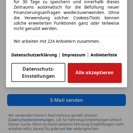
für 30 Tage zu speichern und innerhalb dieses
Sportsitze
Zeitraums automatisch für die Befüllung neuer
Deine E-Mail
Finanzierungsanfragen wiederzuverwenden. Ohne
die Verwendung solcher Cookies/Tools können
solche erweiterten Funktionen ganz oder teilweise
nicht genutzt werden.
Deine Telefonnummer (optional)
Wir arbeiten mit 224 Anbietern zusammen.
|
|
Datenschutzerklärung
Impressum
Anbieterliste
Ich möchte auf meine Interessen zugeschnittene Angebote und
Neuigkeiten der AutoScout24 GmbH per E-Mail erhalten. Ich
Datenschutz-
Alle akzeptieren
kann diese
Einwilligung
jederzeit mit Wirkung für die Zukunft
Einstellungen
widerrufen.
E-Mail senden
Wir verwenden Deine E-Mail-Adresse gemäß unseren
Datenschutzbestimmungen
, z.B. für Fahrzeug-Empfehlungen ähnlich
Deiner Suche. Wenn Du keine weiteren Fahrzeug-Empfehlungen mehr
erhalten willst, kannst Du jederzeit
hier
widersprechen.