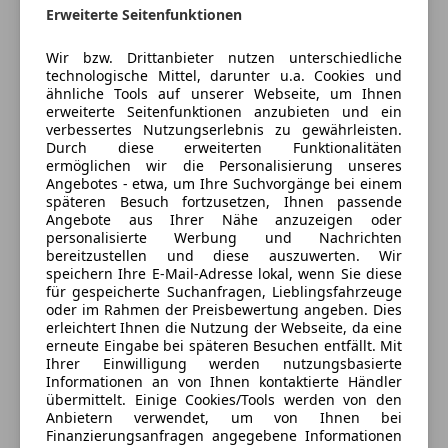
Isofix
Erweiterte Seitenfunktionen
Kopfairbag
Anbieter kontaktieren
LED-Scheinwerfer
Wir bzw. Drittanbieter nutzen unterschiedliche
technologische Mittel, darunter u.a. Cookies und
LED-Tagfahrlicht
Deine Nachricht
ähnliche Tools auf unserer Webseite, um Ihnen
Notrufsystem
erweiterte Seitenfunktionen anzubieten und ein
Reifendruckkontrollsystem
verbessertes Nutzungserlebnis zu gewährleisten.
Durch diese erweiterten Funktionalitäten
Seitenairbag
ermöglichen wir die Personalisierung unseres
Servolenkung
Angebotes - etwa, um Ihre Suchvorgänge bei einem
Spurhalteassistent
späteren Besuch fortzusetzen, Ihnen passende
Angebote aus Ihrer Nähe anzuzeigen oder
Traktionskontrolle
personalisierte Werbung und Nachrichten
Wegfahrsperre
bereitzustellen und diese auszuwerten. Wir
Zentralverriegelung
speichern Ihre E-Mail-Adresse lokal, wenn Sie diese
für gespeicherte Suchanfragen, Lieblingsfahrzeuge
3 ähnliche Fahrzeuge gefunden
Extras
oder im Rahmen der Preisbewertung angeben. Dies
Ich erlaube den Händlern dieser
erleichtert Ihnen die Nutzung der Webseite, da eine
Alufelgen
erneute Eingabe bei späteren Besuchen entfällt. Mit
Fahrzeuge mich zu kontaktieren.
Ihrer Einwilligung werden nutzungsbasierte
Innenspiegel automatisch abblendend
Informationen an von Ihnen kontaktierte Händler
Scheinwerferreinigung
übermittelt. Einige Cookies/Tools werden von den
Dein Name
Skisack
Anbietern verwendet, um von Ihnen bei
Finanzierungsanfragen angegebene Informationen
Spoiler