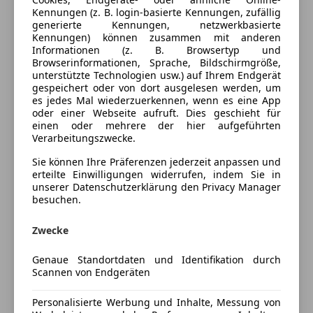
Ausstattung
Kennungen (z. B. login-basierte Kennungen, zufällig
generierte Kennungen, netzwerkbasierte
Komfort
Mehr anzeigen
Kennungen) können zusammen mit anderen
Informationen (z. B. Browsertyp und
Armlehne
Browserinformationen, Sprache, Bildschirmgröße,
unterstützte Technologien usw.) auf Ihrem Endgerät
Beheizbare Frontscheibe
Fahrzeugbeschreibung
gespeichert oder von dort ausgelesen werden, um
Einparkhilfe
es jedes Mal wiederzuerkennen, wenn es eine App
Einparkhilfe Rückfahrkamera
oder einer Webseite aufruft. Dies geschieht für
Preis: 43000
einen oder mehrere der hier aufgeführten
Einparkhilfe Sensoren hinten
Verkaufe mein geliebtes Fahrzeug BMW M6
Verarbeitungszwecke.
Einparkhilfe Sensoren vorne
Auto wurde nur im sommergefahren
Elektrische Fensterheber
Sie können Ihre Präferenzen jederzeit anpassen und
(AUTOBAHNKILOMETER!)
erteilte Einwilligungen widerrufen, indem Sie in
Elektrische Sitze
Ca vor 1jahr wurde mehr als 7k investiert
unserer Datenschutzerklärung den Privacy Manager
Getönte Scheiben
(Auspuffanlage tieferlegungsfeder vollfolierung!)
besuchen.
Head-up display
Keine MÄNGEL!!!
Klimaautomatik
Zwecke
ACHTUNG NOVA FÄLLIG!
Lederlenkrad
TEL: 06605500758
Genaue Standortdaten und Identifikation durch
Navigationssystem
Scannen von Endgeräten
Regensensor
Versicherung
Schlüssellose Zentralverriegelung
Personalisierte Werbung und Inhalte, Messung von