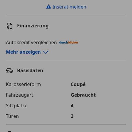
⚠
Inserat melden
Finanzierung
Autokredit vergleichen
Autokredit-Rechner von durchblicker.at
Mehr anzeigen
Einfach Rate berechnen und günstige Konditionen
finden!
Basisdaten
Autokredit vergleichen
Karosserieform
Coupé
Laufzeit
120 Monate
Fahrzeugart
Gebraucht
Sitzplätze
4
Kreditbetrag
€ 43 000,-
Türen
2
Zu zahlender
€ 60 578,-
Gesamtbetrag