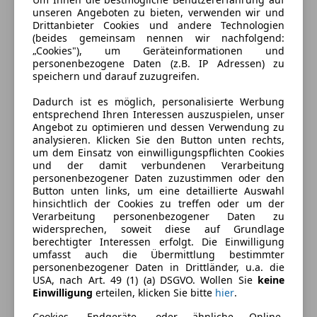
unseren Angeboten zu bieten, verwenden wir und
Drittanbieter Cookies und andere Technologien
(beides gemeinsam nennen wir nachfolgend:
„Cookies"), um Geräteinformationen und
personenbezogene Daten (z.B. IP Adressen) zu
speichern und darauf zuzugreifen.
Dadurch ist es möglich, personalisierte Werbung
entsprechend Ihren Interessen auszuspielen, unser
Angebot zu optimieren und dessen Verwendung zu
analysieren. Klicken Sie den Button unten rechts,
um dem Einsatz von einwilligungspflichten Cookies
und der damit verbundenen Verarbeitung
personenbezogener Daten zuzustimmen oder den
Button unten links, um eine detaillierte Auswahl
hinsichtlich der Cookies zu treffen oder um der
Verarbeitung personenbezogener Daten zu
Energieverbrauch
widersprechen, soweit diese auf Grundlage
berechtigter Interessen erfolgt. Die Einwilligung
Kraftstoff
Benzin
umfasst auch die Übermittlung bestimmter
personenbezogener Daten in Drittländer, u.a. die
Kraftstoffverbrauch
10,30
l/100 km (komb.)
USA, nach Art. 49 (1) (a) DSGVO. Wollen Sie
keine
Einwilligung
erteilen, klicken Sie bitte
hier
.
Cookies, Endgeräte- oder ähnliche Online-