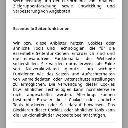
Sitzheizung
Werbeleistung und der Performance von Inhalten,
Kfz-Versicherung
Zielgruppenforschung sowie Entwicklung und
Start/Stop-Automatik
Verbesserung von Angeboten
Tempomat
Versicherungsschutz an Ihre Bedürfnisse
Unterhaltung/Media
anpassen
Essentielle Seitenfunktionen
Bordcomputer
Freischaden-Gutschein ab Stufe 0
CD
Wir bzw. diese Anbieter nutzen Cookies oder
Auto einfach online versichern & Rabatt holen
Freisprecheinrichtung
ähnliche Tools und Technologien, die für die
essentielle Seitenfunktionen erforderlich sind und
Radio
die einwandfreie Funktionalität der Webseite
USB
sicherstellen. Sie werden normalerweise als Folge
Jetzt berechnen
von Nutzeraktivitäten genutzt, um wichtige
Sicherheit
Funktionen wie das Setzen und Aufrechterhalten
von Anmeldedaten oder Datenschutzeinstellungen
ABS
zu ermöglichen. Die Verwendung dieser Cookies
Verkäufer
Airbag hinten
Privat
bzw. ähnlicher Technologien kann normalerweise
nicht abgeschaltet werden. Allerdings können
Alarmanlage
bestimmte Browser diese Cookies oder ähnliche
3860 Heidenreichstein, AT
Beifahrerairbag
Tools blockieren oder Sie darauf hinweisen. Das
ESP
Blockieren dieser Cookies oder ähnlicher Tools kann
Kontakt
die Funktionalität der Webseite beeinträchtigen.
Fahrerairbag
Fernlichtassistent