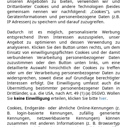
unseren Angeboten zu bieten, verwenden wir und
Drittanbieter Cookies und andere Technologien (beides
Produktionsjahr
2023
gemeinsam nennen wir nachfolgend: „Cookies"), um
Geräteinformationen und personenbezogene Daten (z.B.
§57a Begutachtung
Neu
IP Adressen) zu speichern und darauf zuzugreifen.
Fahrzeughalter
1
Dadurch ist es möglich, personalisierte Werbung
entsprechend Ihren Interessen auszuspielen, unser
Scheckheftgepflegt
Ja
Angebot zu optimieren und dessen Verwendung zu
analysieren. Klicken Sie den Button unten rechts, um dem
Nichtraucherfahrzeug
Ja
Einsatz von einwilligungspflichten Cookies und der damit
verbundenen Verarbeitung personenbezogener Daten
zuzustimmen oder den Button unten links, um eine
Leistung
390 kW (53
detaillierte Auswahl hinsichtlich der Cookies zu treffen
oder um der Verarbeitung personenbezogener Daten zu
Getriebe
Automati
widersprechen, soweit diese auf Grundlage berechtigter
Interessen erfolgt. Die Einwilligung umfasst auch die
Hubraum
4 395 cm³
Übermittlung bestimmter personenbezogener Daten in
Drittländer, u.a. die USA, nach Art. 49 (1) (a) DSGVO. Wollen
Gänge
8
Sie
keine Einwilligung
erteilen, klicken Sie bitte
hier
.
Zylinder
8
Cookies, Endgeräte- oder ähnliche Online-Kennungen (z.
B. login-basierte Kennungen, zufällig generierte
Leergewicht
2 125 kg
Kennungen, netzwerkbasierte Kennungen) können
zusammen mit anderen Informationen (z. B. Browsertyp