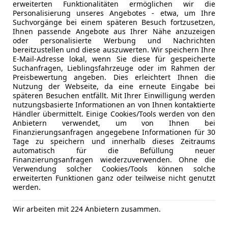
erweiterten Funktionalitäten ermöglichen wir die
jungen, geprüften Gebrauchtwagen zu unschlagb
Lederauss
Personalisierung unseres Angebotes - etwa, um Ihre
Unseren vielfältigen Bestand, Vorteile und persö
Lederlenk
Suchvorgänge bei einem späteren Besuch fortzusetzen,
finden Sie auch auf unserer Website unter
Lichtsenso
Ihnen passende Angebote aus Ihrer Nähe anzuzeigen
oder personalisierte Werbung und Nachrichten
''sixtcarsales.at
Multifunkt
bereitzustellen und diese auszuwerten. Wir speichern Ihre
''
Navigatio
E-Mail-Adresse lokal, wenn Sie diese für gespeicherte
Gerne stehen wir Ihnen Montag bis Freitag von 9:
Regensens
Mehr anzeigen
Suchanfragen, Lieblingsfahrzeuge oder im Rahmen der
Preisbewertung angeben. Dies erleichtert Ihnen die
Samstag von 09:30 Uhr - 13:00 Uhr persönlich zur
Schlüssell
Nutzung der Webseite, da eine erneute Eingabe bei
Wir freuen uns über Ihre Kontaktaufnahme!
Sitzbelüft
späteren Besuchen entfällt. Mit Ihrer Einwilligung werden
Mehr anzeigen
Sitzheizun
nutzungsbasierte Informationen an von Ihnen kontaktierte
Händler übermittelt. Einige Cookies/Tools werden von den
Start/Stop
Anbietern verwendet, um von Ihnen bei
teilb. Rück
Finanzierungsanfragen angegebene Informationen für 30
HIGHLIGHTS & PAKETE
Tempomat
Tage zu speichern und innerhalb dieses Zeitraums
automatisch für die Befüllung neuer
Aussenspiegel-Paket
Unterhaltung/Media
Android A
Finanzierungsanfragen wiederzuverwenden. Ohne die
Aussenspiegel-Paket (erweitert)
Verwendung solcher Cookies/Tools können solche
Apple CarP
Ausstattungs-Paket: Connected Professional
erweiterten Funktionen ganz oder teilweise nicht genutzt
Bluetooth
werden.
Ausstattungs-Paket: Connected Teaser
Bordcompu
Ausstattungs-Paket: ConnectedDrive Services
DAB-Radio
Wir arbeiten mit 224 Anbietern zusammen.
Parkassistent-Paket
Freisprech
Parkassistent-Paket Plus