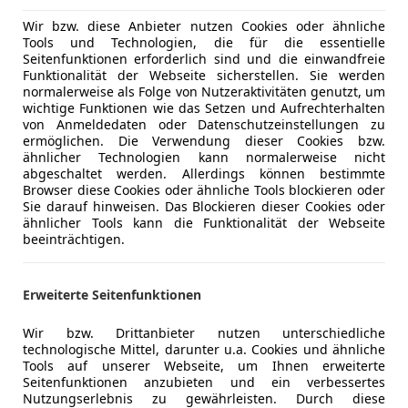
Kraftstoff
Benzin
Wir bzw. diese Anbieter nutzen Cookies oder ähnliche
CO₂-Emissionen
249 g/km 
Tools und Technologien, die für die essentielle
Seitenfunktionen erforderlich sind und die einwandfreie
Funktionalität der Webseite sicherstellen. Sie werden
Komfort
2-Zonen-K
normalerweise als Folge von Nutzeraktivitäten genutzt, um
Mehr anzeigen
wichtige Funktionen wie das Setzen und Aufrechterhalten
360° Kame
von Anmeldedaten oder Datenschutzeinstellungen zu
Armlehne
ermöglichen. Die Verwendung dieser Cookies bzw.
ng
Außenfarbe
Weiß
Berganfahr
ähnlicher Technologien kann normalerweise nicht
abgeschaltet werden. Allerdings können bestimmte
Einparkhilf
Lackierung
Metallic
Browser diese Cookies oder ähnliche Tools blockieren oder
Einparkhil
Sie darauf hinweisen. Das Blockieren dieser Cookies oder
Farbe der Innenausstattung
Schwarz
Einparkhil
ähnlicher Tools kann die Funktionalität der Webseite
beeinträchtigen.
Einparkhil
Innenausstattung
Vollleder
Einparkhil
Elektrisch
Erweiterte Seitenfunktionen
Fahrzeugnummer: 16086528
Elektrisch
Elektrische
Wir bzw. Drittanbieter nutzen unterschiedliche
technologische Mittel, darunter u.a. Cookies und ähnliche
1. Hand, unfallfrei, scheckheftgepflegt, Nichtrau
Getönte S
Tools auf unserer Webseite, um Ihnen erweiterte
Head-up di
Seitenfunktionen anzubieten und ein verbessertes
Herzlich Willkommen bei Sixt Car Sales! Wir biet
Klimaanla
Nutzungserlebnis zu gewährleisten. Durch diese