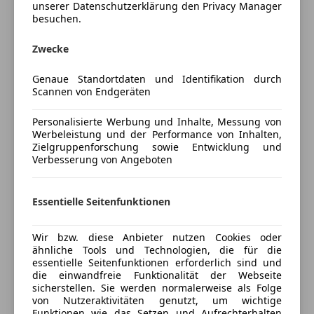
unserer Datenschutzerklärung den Privacy Manager
Connected Package Professional, Connected Paket
Apple CarPlay
besuchen.
Professional, Driving Assistant, Driving Assistant
Bluetooth
Professional, Interieurleiste Pianolack schwarz,
Bordcomputer
Zwecke
Laserlicht, M-Sportpaket, Parkassistent plus, Radio
DAB-Radio
Media, Sportbremse, Sportpaket, Adaptives
Genaue Standortdaten und Identifikation durch
Freisprecheinrichtung
Scannen von Endgeräten
Fahrwerks-Paket, Aerodynamikpaket,
Induktionsladen für Smartphones
Fahrdynamikpaket, M-Aerodynamikpaket, Connected
Mehr anzeigen
MP3
Personalisierte Werbung und Inhalte, Messung von
Drive, Integral-Aktivlenkung, Leichtmetallräder,
Radio
Werbeleistung und der Performance von Inhalten,
Leichtmetallräder 20 Zoll, M Technik Paket,
Zielgruppenforschung sowie Entwicklung und
Soundsystem
Preisbewertung
Verbesserung von Angeboten
Multifunktionssitze Fahrer und Beifahrer,
USB
Aktivlenkung Integral, Glasdach elektr., Panorama
Volldigitales Kombiinstrument
Mehr anzeigen
Glasdach, Side View Camera, Navigationssystem
W-Lan / Wifi Hotspot
Essentielle Seitenfunktionen
Professional, Klimaautomatik, Klimaautomatik 4-
Sicherheit
Zonenregelung, aktive Sitzbelüftung, Sitze elektr.
Versicherung
Wir bzw. diese Anbieter nutzen Cookies oder
verstellbar, Sitze elektr. verstellbar mit Memory,
ABS
ähnliche Tools und Technologien, die für die
Sportsitze, aktive Geschwindigkeitsregelung,
essentielle Seitenfunktionen erforderlich sind und
Abstandstempomat
Kfz-Versicherung
die einwandfreie Funktionalität der Webseite
Komfortzugang, Rückfahrkamera, Sitzheizung Fahrer
Abstandswarner
sicherstellen. Sie werden normalerweise als Folge
und Beifahrer, Soft Close Automatik, Alarmanlage,
Alarmanlage
von Nutzeraktivitäten genutzt, um wichtige
Versicherungsschutz an Ihre Bedürfnisse
Ambientes Licht, Freisprecheinrichtung, M Sport
Funktionen wie das Setzen und Aufrechterhalten