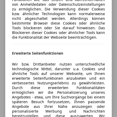
ESP
anpassen
von Anmeldedaten oder Datenschutzeinstellungen
Interieur, Parkassistent, Spurverlassenswarnung,
Fahrerairbag
zu ermöglichen. Die Verwendung dieser Cookies
Freischaden-Gutschein ab Stufe 0
Spurwechselwarnung, Surround View Camera,
Fernlichtassistent
bzw. ähnlicher Technologien kann normalerweise
Lederlenkrad, M-Lederlenkrad mit Schaltwippen, M-
nicht abgeschaltet werden. Allerdings können
Auto einfach online versichern & Rabatt holen
Isofix
bestimmte Browser diese Cookies oder ähnliche
Lenkrad, Multifunktionslenkrad, Schaltwippen,
Laserlicht
Tools blockieren oder Sie darauf hinweisen. Das
Sportlederlenkrad, Apps, Handy-Vorbereitung,
LED-Scheinwerfer
Blockieren dieser Cookies oder ähnlicher Tools kann
Bluetooth Anbindung, DAB Tuner, USB Audio
die Funktionalität der Webseite beeinträchtigen.
Jetzt berechnen
Notrufsystem
Schnittstelle, BMW Live Cockpit Professional,
Reifendruckkontrollsystem
Connected Drive Service Paket, Durchladesystem,
Seitenairbag
Erweiterte Seitenfunktionen
Fernlichtassistent, Geschwindigkeitsregelung, Hifi
Servolenkung
Verkäufer
Händler
Soundsystem, M Sportdifferential, M-Fahrwerk
Spurhalteassistent
Wir bzw. Drittanbieter nutzen unterschiedliche
adaptiv, Park Distance Control (PDC), Regensensor,
technologische Mittel, darunter u.a. Cookies und
Tagfahrlicht
ähnliche Tools auf unserer Webseite, um Ihnen
Autohaus Reiterer GmbH
Reifendruckanzeige, Sportfahrwerk,
Traktionskontrolle
erweiterte Seitenfunktionen anzubieten und ein
Sprachsteuerung, Telefonie mit Wireless Charging,
5
Sterne
Verkehrszeichenerkennung
verbessertes Nutzungserlebnis zu gewährleisten.
Sternebewertung 5 von 5
Teleservice BMW, Apple Car Play, Displayschlüssel, M
(93% Weiterempfehlungen)
Durch diese erweiterten Funktionalitäten
Wegfahrsperre
ermöglichen wir die Personalisierung unseres
Sportbremse, Tagfahrlicht Front und Heck aktiv,
Anbieter auf AutoScout24 seit 2011
Zentralverriegelung
Angebotes - etwa, um Ihre Suchvorgänge bei einem
Wärmekomfortpaket vorne, WLAN Hotspot, LED-
späteren Besuch fortzusetzen, Ihnen passende
Showroom
Extras
Scheinwerfer, M-Exterieurumfänge, ohne
Angebote aus Ihrer Nähe anzuzeigen oder
personalisierte Werbung und Nachrichten
Modellschriftzug, Shadow Line, Sonnenrollo,
Geöffnet
Alufelgen
bereitzustellen und diese auszuwerten. Wir