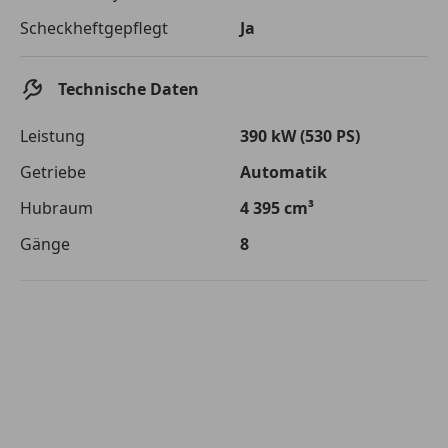
Die tatsächlichen Konditionen sind abhängig von Ihrer Bonität sowie
Scheckheftgepflegt
Ja
von der von Ihnen gewählten Bank. Rückzahlungszeitraum 1-10
Jahre. Zinsspanne Sollzinssatz: 2,90% - 14,90%.
Jetzt berechnen
Technische Daten
Leistung
390 kW (530 PS)
Getriebe
Automatik
Hubraum
4 395 cm³
Gänge
8