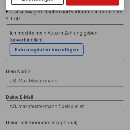
Sammlerfahrzeug (keine Erstzulassung) faktisch
Eintauschwagen: Kaufen und verkaufen in nur einem
ein NEUWAGEN mit 21KM!
Schritt
Ich möchte mein Auto in Zahlung geben
(unverbindlich).
* THE 8 x JEFF KOONS – BMW M850i xDrive Gran
Fahrzeugdaten hinzufügen
Coupé *
In enger Zusammenarbeit mit dem renommierten
Dein Name
Künstler Jeff Koons entstand diese Sonderedition
als rollende Kunstskulptur – nicht für Museen,
sondern für die Straße. Weltweit wurden nur 99
Exemplare realisiert.
Deine E-Mail
Außen erstrahlt das Coupé in einem lebendigen
Mix aus 11 Farben, filigranen geometrischen
Deine Telefonnummer (optional)
Formen und dynamisch explodierenden Mustern –
eine direkte Hommage an Koons’ frühere BMW Art