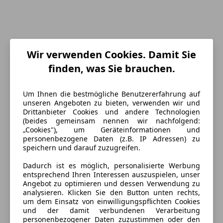
Wir verwenden Cookies. Damit Sie
finden, was Sie brauchen.
Energieverbrauch
Um Ihnen die bestmögliche Benutzererfahrung auf
unseren Angeboten zu bieten, verwenden wir und
Schadstoffklasse
Euro 6d
Drittanbieter Cookies und andere Technologien
(beides gemeinsam nennen wir nachfolgend:
Kraftstoff
Benzin
„Cookies"), um Geräteinformationen und
personenbezogene Daten (z.B. IP Adressen) zu
CO₂-Emissionen
252 g/km (komb.)
speichern und darauf zuzugreifen.
Dadurch ist es möglich, personalisierte Werbung
entsprechend Ihren Interessen auszuspielen, unser
Ausstattung
Angebot zu optimieren und dessen Verwendung zu
analysieren. Klicken Sie den Button unten rechts,
Komfort
Mehr anzeigen
um dem Einsatz von einwilligungspflichten Cookies
und der damit verbundenen Verarbeitung
360° Kamera
personenbezogener Daten zuzustimmen oder den