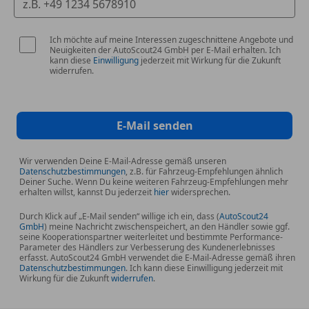
Car Kreationen wie den M3 GT2.
Ich möchte auf meine Interessen zugeschnittene Angebote und
Der Künstler selbst nannte es sein „Traumauto“
Neuigkeiten der AutoScout24 GmbH per E-Mail erhalten. Ich
kann diese
Einwilligung
jederzeit mit Wirkung für die Zukunft
und unterstreicht damit die persönliche
widerrufen.
Gestaltungstiefe dieses Modells.
Die Veredelung erforderte ein aufwendiges
E-Mail senden
Verfahren mit über 200 Arbeitsstunden allein für
den Lack.
Wir verwenden Deine E-Mail-Adresse gemäß unseren
Datenschutzbestimmungen
, z.B. für Fahrzeug-Empfehlungen ähnlich
Deiner Suche. Wenn Du keine weiteren Fahrzeug-Empfehlungen mehr
erhalten willst, kannst Du jederzeit
hier
widersprechen.
Technologie & Performance:
Angetrieben von einem 4,4 l V8 Twin-Turbo, liefert
Durch Klick auf „E-Mail senden“ willige ich ein, dass (
AutoScout24
GmbH
) meine Nachricht zwischenspeichert, an den Händler sowie ggf.
dieses Kunstwerk auf Rädern kräftige 530 PS,
seine Kooperationspartner weiterleitet und bestimmte Performance-
kombiniert mit serienmäßiger xDrive-Allrad.
Parameter des Händlers zur Verbesserung des Kundenerlebnisses
erfasst. AutoScout24 GmbH verwendet die E-Mail-Adresse gemäß ihren
Datenschutzbestimmungen
. Ich kann diese Einwilligung jederzeit mit
Wirkung für die Zukunft
Ausstattung auf höchstem Niveau: Integral-
widerrufen
.
Aktivlenkung, Adaptives M Fahrwerk Professional,