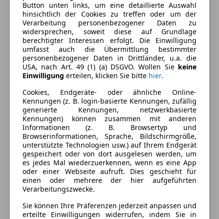
Button unten links, um eine detaillierte Auswahl
4-Zonen-Klimaautomatik
Farbe und Innenausstattung
hinsichtlich der Cookies zu treffen oder um der
Einparkhilfe
Verarbeitung personenbezogener Daten zu
Einparkhilfe Rückfahrkamera
widersprechen, soweit diese auf Grundlage
Außenfarbe
Blau
berechtigter Interessen erfolgt. Die Einwilligung
Einparkhilfe Sensoren hinten
umfasst auch die Übermittlung bestimmter
Farbe laut Hersteller
Blau (bmw individual
Einparkhilfe Sensoren vorne
personenbezogener Daten in Drittländer, u.a. die
lackierun
Elektrische Fensterheber
USA, nach Art. 49 (1) (a) DSGVO. Wollen Sie
keine
Einwilligung
erteilen, klicken Sie bitte
hier
.
Elektrische Seitenspiegel
Lackierung
Metallic
Elektrische Sitze
Cookies, Endgeräte- oder ähnliche Online-
Farbe der
Sonstige
Lederlenkrad
Kennungen (z. B. login-basierte Kennungen, zufällig
Innenausstattung
generierte Kennungen, netzwerkbasierte
Multifunktionslenkrad
Kennungen) können zusammen mit anderen
Navigationssystem
Innenausstattung
Sonstige
Informationen (z. B. Browsertyp und
Panoramadach
Browserinformationen, Sprache, Bildschirmgröße,
unterstützte Technologien usw.) auf Ihrem Endgerät
Regensensor
gespeichert oder von dort ausgelesen werden, um
Fahrzeugbeschreibung
Sitzbelüftung
es jedes Mal wiederzuerkennen, wenn es eine App
Sitzheizung
oder einer Webseite aufruft. Dies geschieht für
Allradsystem, Automatik, Sportgetriebe,
einen oder mehrere der hier aufgeführten
Start/Stop-Automatik
Verarbeitungszwecke.
Auffahrwarnung mit City-Anbremsfunktion,
Tempomat
Automatikgetriebe mit Schaltwippen,
Sie können Ihre Präferenzen jederzeit anpassen und
Unterhaltung/Media
Bowers&Wilkins Diamond Sorround Sound System,
erteilte Einwilligungen widerrufen, indem Sie in