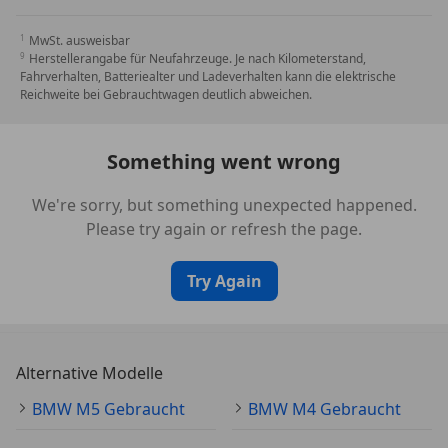
Sport-Automat, Driving Assistant Professional,
Parkassistenzsystem Plus, HiFi System von Bowers
MwSt. ausweisbar
& Wilkins, volldigitales Live Cockpit Professional
Herstellerangabe für Neufahrzeuge. Je nach Kilometerstand,
und vieles mehr – ein technisches wie emotionales
Fahrverhalten, Batteriealter und Ladeverhalten kann die elektrische
Reichweite bei Gebrauchtwagen deutlich abweichen.
Meisterwerk!
Something went wrong
THE 8 x Jeff Koons BMW M850i xDrive Gran Coupé
erzielte bei einer Charity-Auktion bei Christie’s in
We're sorry, but something unexpected happened.
New York am 4. April 2022 ein beeindruckendes
Please try again or refresh the page.
Ergebnis:
Try Again
Es wurde für USD 475 000 versteigert — USD 125
000 über dem regulären Neupreis von USD 350 000
(in Österreich € 436060,1).
Alle Erlöse gingen an das International Centre for
Alternative Modelle
Missing & Exploited Children (ICMEC)
BMW M5 Gebraucht
BMW M4 Gebraucht