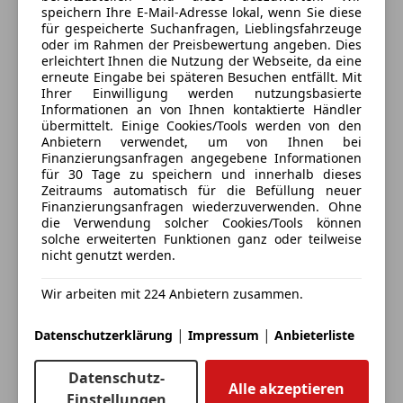
Sonnenschutzrollo Heckscheibe,
Schließt um 17:30
Schaltwippen
speichern Ihre E-Mail-Adresse lokal, wenn Sie diese
Sonnenschutzverglasung, Airbags, Aktiver
Frauentaler Straße 104
,
für gespeicherte Suchanfragen, Lieblingsfahrzeuge
Sportfahrwerk
oder im Rahmen der Preisbewertung angeben. Dies
8530 Deutschlandsberg, AT
Fussgängerschutz, Auto Start-Stop Funktion, BMW
Sportpaket
erleichtert Ihnen die Nutzung der Webseite, da eine
Leuchten Shadow Line, Bordcomputer, Bordmonitor,
Sportsitze
erneute Eingabe bei späteren Besuchen entfällt. Mit
Kontakt
Bremssättel lackiert, Fahrdynamik Regelsysteme,
Ihrer Einwilligung werden nutzungsbasierte
Sprachsteuerung
Informationen an von Ihnen kontaktierte Händler
Fahrerassistenzpaket Plus, Fensterheber elektr.,
übermittelt. Einige Cookies/Tools werden von den
Glasapplikation "CraftedClarity", Individual
Alle Fahrzeuge des Anbieters
Anbietern verwendet, um von Ihnen bei
Dachhimmel Alcantara anthrazit, Individual
Finanzierungsanfragen angegebene Informationen
für 30 Tage zu speichern und innerhalb dieses
Sonderausstattung, Kindersitzbefestigung Isofix, LED
Zeitraums automatisch für die Befüllung neuer
Anbieter kontaktieren
Heckleuchte, Radschraubensicherung,
Finanzierungsanfragen wiederzuverwenden. Ohne
Reifenreparatur-Set, Servotronic,
die Verwendung solcher Cookies/Tools können
Deine Nachricht
solche erweiterten Funktionen ganz oder teilweise
Tagfahrlichtschaltung, USB-Ladeanschluss,
nicht genutzt werden.
Zentralverriegelung, ABS, Integrierte Universal-
Fernbedienung, EfficientDynamics
Wir arbeiten mit 224 Anbietern zusammen.
BMW Sonderedition von Autohaus REITERER!
|
|
Datenschutzerklärung
Impressum
Anbieterliste
Datenschutz-
Alle akzeptieren
Einzigartig - Künstlerisch - Bewegende Ikone *
Einstellungen