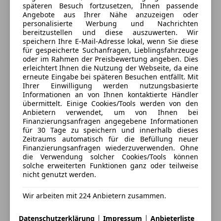
Spurhalteassistent
späteren Besuch fortzusetzen, Ihnen passende
Anbieter auf AutoScout24 seit 2024
Tagfahrlicht
Angebote aus Ihrer Nähe anzuzeigen oder
Leistung:
ca. 700 PS (Softwareoptimierung von
personalisierte Werbung und Nachrichten
Totwinkel-Assistent
Verkauf
bereitzustellen und diese auszuwerten. Wir
uns)
Traktionskontrolle
speichern Ihre E-Mail-Adresse lokal, wenn Sie diese
Geschlossen
Verkehrszeichenerkennung
für gespeicherte Suchanfragen, Lieblingsfahrzeuge
Öffnet um 14:30
Motor:
4.4L V8 Biturbo – ursprünglich 390 kW / 530
oder im Rahmen der Preisbewertung angeben. Dies
Wegfahrsperre
erleichtert Ihnen die Nutzung der Webseite, da eine
PS
Amann Fitz Straße 11
,
erneute Eingabe bei späteren Besuchen entfällt. Mit
Extras
6890 Lustenau, AT
Ihrer Einwilligung werden nutzungsbasierte
Getriebe:
8-Gang Sport-Automatik
Informationen an von Ihnen kontaktierte Händler
Alufelgen (20")
Kontakt
übermittelt. Einige Cookies/Tools werden von den
Ambientebeleuchtung
Anbietern verwendet, um von Ihnen bei
Antrieb:
xDrive (Allrad)
Ekrem Aytekin
Elektronische Parkbremse
Finanzierungsanfragen angegebene Informationen
für 30 Tage zu speichern und innerhalb dieses
Notrad
Zeitraums automatisch für die Befüllung neuer
Baujahr / EZ:
04/2020
Pannenkit
Alle Fahrzeuge des Anbieters
Finanzierungsanfragen wiederzuverwenden. Ohne
Raucherpaket
die Verwendung solcher Cookies/Tools können
Kilometerstand:
29750km
solche erweiterten Funktionen ganz oder teilweise
Schaltwippen
Anbieter kontaktieren
nicht genutzt werden.
Skisack
Farbe außen:
Schwarz
Sommerreifen
Wir arbeiten mit 224 Anbietern zusammen.
Deine Nachricht
Spoiler
Sportfahrwerk
|
|
Datenschutzerklärung
Impressum
Anbieterliste