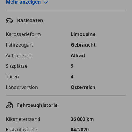
Autokredit-Rechner von durchblicker.at
Mehr anzeigen
Einfach Rate berechnen und günstige Konditionen
finden!
Basisdaten
Autokredit vergleichen
Karosserieform
Limousine
Laufzeit
120 Monate
Fahrzeugart
Gebraucht
Antriebsart
Allrad
Kreditbetrag
€ 75 000,-
Sitzplätze
5
Zu zahlender
€ 105 661,-
Gesamtbetrag
Türen
4
Einberechnete Gebühren
€ 0,-
Länderversion
Österreich
Effektivzinsatz
7,50 %
Fahrzeughistorie
Sollzinssatz
7,25 %
Kilometerstand
36 000 km
Monatliche Rate
€ 880,51
Erstzulassung
04/2020