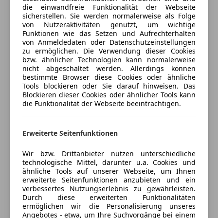
🚗 BMW M850i xDrive Gran Coupé – 700 PS | KW V3
die einwandfreie Funktionalität der Webseite
ABS
sicherstellen. Sie werden normalerweise als Folge
| M5-Felgen | Vollausstattung | Laserlicht
Zum
Abstandstempomat
Kfz-Versicherung
von Nutzeraktivitäten genutzt, um wichtige
Verkauf steht ein einzigartiger
BMW M850i xDrive
Airbag hinten
Funktionen wie das Setzen und Aufrechterhalten
Gran Coupé
, der in Sachen Optik, Ausstattung und
von Anmeldedaten oder Datenschutzeinstellungen
Alarmanlage
Versicherungsschutz an Ihre Bedürfnisse
zu ermöglichen. Die Verwendung dieser Cookies
Performance kaum Wünsche offenlässt.
Beifahrerairbag
anpassen
bzw. ähnlicher Technologien kann normalerweise
Das Fahrzeug wurde von uns
fachgerecht auf ca.
ESP
nicht abgeschaltet werden. Allerdings können
Freischaden-Gutschein ab Stufe 0
700 PS optimiert
und überzeugt durch seine
bestimmte Browser diese Cookies oder ähnliche
Fahrerairbag
Tools blockieren oder Sie darauf hinweisen. Das
beeindruckende Leistungsentfaltung bei gleichzeitig
Auto einfach online versichern & Rabatt holen
Fernlichtassistent
Blockieren dieser Cookies oder ähnlicher Tools kann
hoher Alltagstauglichkeit. Die Basis bildet der
Geschwindigkeits-begrenzungsanlage
die Funktionalität der Webseite beeinträchtigen.
kraftvolle 4.4L V8 Biturbo – kombiniert mit xDrive-
Isofix
Allrad, Sport-Automatik und einem
perfekt
Jetzt berechnen
Kurvenlicht
Erweiterte Seitenfunktionen
abgestimmten KW V3 Gewindefahrwerk
.
Laserlicht
Für die passende Optik sorgen
M5-Felgen
, die das
Müdigkeitswarnsystem
Wir bzw. Drittanbieter nutzen unterschiedliche
ohnehin schon sportliche Erscheinungsbild nochmals
Notbremsassistent
technologische Mittel, darunter u.a. Cookies und
Verkäufer
Händler
unterstreichen – natürlich ist
alles sauber umgesetzt
ähnliche Tools auf unserer Webseite, um Ihnen
Notrufsystem
und eingetragen
.
erweiterte Seitenfunktionen anzubieten und ein
Reifendruckkontrollsystem
verbessertes Nutzungserlebnis zu gewährleisten.
Prime Performance
Seitenairbag
Durch diese erweiterten Funktionalitäten
✅ Fahrzeugdetails
5
Sterne
ermöglichen wir die Personalisierung unseres
Servolenkung
Sternebewertung 5 von 5
(100% Weiterempfehlungen)
Angebotes - etwa, um Ihre Suchvorgänge bei einem
Modell:
BMW M850i xDrive Gran Coupé