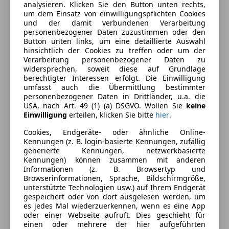
analysieren. Klicken Sie den Button unten rechts,
Ausstattung
um dem Einsatz von einwilligungspflichten Cookies
und der damit verbundenen Verarbeitung
Komfort
personenbezogener Daten zuzustimmen oder den
Mehr anzeigen
Button unten links, um eine detaillierte Auswahl
360° Kamera
hinsichtlich der Cookies zu treffen oder um der
Verarbeitung personenbezogener Daten zu
4-Zonen-Klimaautomatik
Farbe und Innenausstattung
widersprechen, soweit diese auf Grundlage
Beheizbares Lenkrad
berechtigter Interessen erfolgt. Die Einwilligung
Berganfahrassistent
umfasst auch die Übermittlung bestimmter
Außenfarbe
Schwarz
personenbezogener Daten in Drittländer, u.a. die
Einparkhilfe
USA, nach Art. 49 (1) (a) DSGVO. Wollen Sie
keine
Farbe laut Hersteller
BLACK SAPPHIRE
Einparkhilfe selbstlenkendes System
Einwilligung
erteilen, klicken Sie bitte
hier
.
METALLIC
Elektrische Heckklappe
Cookies, Endgeräte- oder ähnliche Online-
Getönte Scheiben
Lackierung
Metallic
Kennungen (z. B. login-basierte Kennungen, zufällig
Head-up display
generierte Kennungen, netzwerkbasierte
Farbe der
Braun
Kennungen) können zusammen mit anderen
Klimaanlage
Innenausstattung
Informationen (z. B. Browsertyp und
Lederausstattung
Browserinformationen, Sprache, Bildschirmgröße,
Lederlenkrad
Innenausstattung
Vollleder
unterstützte Technologien usw.) auf Ihrem Endgerät
gespeichert oder von dort ausgelesen werden, um
Lichtsensor
es jedes Mal wiederzuerkennen, wenn es eine App
Multifunktionslenkrad
oder einer Webseite aufruft. Dies geschieht für
Fahrzeugbeschreibung
Navigationssystem
einen oder mehrere der hier aufgeführten