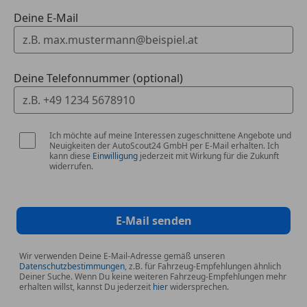
Deine E-Mail
M Multifunktionssitze
mit:
Sitzheizung & aktiver Belüftung
Wärme-Komfort-Paket
Deine Telefonnummer (optional)
Harman Kardon Surround Sound
Ich möchte auf meine Interessen zugeschnittene Angebote und
BMW Live Cockpit Professional
mit
Neuigkeiten der AutoScout24 GmbH per E-Mail erhalten. Ich
Gestiksteuerung
kann diese
Einwilligung
jederzeit mit Wirkung für die Zukunft
widerrufen.
Wireless Charging + WLAN-Hotspot
E-Mail senden
Komfortzugang & Display-Key
Driving Assistant Professional & Parkassistent
Wir verwenden Deine E-Mail-Adresse gemäß unseren
Datenschutzbestimmungen
, z.B. für Fahrzeug-Empfehlungen ähnlich
Plus
Deiner Suche. Wenn Du keine weiteren Fahrzeug-Empfehlungen mehr
erhalten willst, kannst Du jederzeit
hier
widersprechen.
M Sportbremse, Sportdifferential & M-