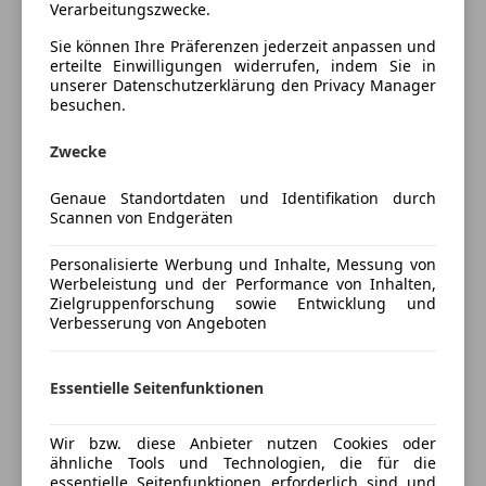
Verarbeitungszwecke.
Panoramadach
🏁
Über Uns
Wir sind seit 2019 im hochwertigen
Regensensor
Sie können Ihre Präferenzen jederzeit anpassen und
Fahrzeughandel tätig und haben uns auf
Schlüssellose Zentralverriegelung
erteilte Einwilligungen widerrufen, indem Sie in
exklusive Sportwagen, Premiumfahrzeuge und
unserer Datenschutzerklärung den Privacy Manager
Sitzbelüftung
besuchen.
ausgewählte Klassiker spezialisiert.
Sitzheizung hinten
Unser Anspruch ist es, jedem Kunden ein Fahrzeug in
Start/Stop-Automatik
Zwecke
erstklassigem Zustand anzubieten – mit
Unterhaltung/Media
transparenter Historie
,
geprüfter Qualität
und
Genaue Standortdaten und Identifikation durch
einem
hohen Maß an Service
.
Scannen von Endgeräten
Android Auto
Als Händler aus der Region Vorarlberg
legen wir
Apple CarPlay
größten Wert auf
Vertrauen
,
Seriosität
und
Personalisierte Werbung und Inhalte, Messung von
Bordcomputer
Werbeleistung und der Performance von Inhalten,
langfristige Kundenzufriedenheit
.
Mehr anzeigen
CD
Zielgruppenforschung sowie Entwicklung und
Profitieren Sie von unserer Leidenschaft für
Freisprecheinrichtung
Verbesserung von Angeboten
außergewöhnliche Fahrzeuge und unserem Know-
Induktionsladen für Smartphones
Preisbewertung
how im Bereich Fahrzeugsuche und
Soundsystem
Essentielle Seitenfunktionen
Softwareoptimierung.
USB
Mehr anzeigen
Volldigitales Kombiinstrument
Wir bzw. diese Anbieter nutzen Cookies oder
ähnliche Tools und Technologien, die für die
Sicherheit
Versicherung
essentielle Seitenfunktionen erforderlich sind und