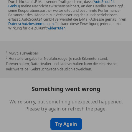
Durch Klick auf „E-Mail senden“ willige ich ein, dass (
AutoScout24
Aerodynamikpaket
GmbH
) meine Nachricht zwischenspeichert, an den Händler sowie ggf.
seine Kooperationspartner weiterleitet und bestimmte Performance-
Parameter des Händlers zur Verbesserung des Kundenerlebnisses
erfasst. AutoScout24 GmbH verwendet die E-Mail-Adresse gemäß ihren
Datenschutzbestimmungen
. Ich kann diese Einwilligung jederzeit mit
📄 Sonstiges
Wirkung für die Zukunft
widerrufen
.
Optimierung & Fahrwerk professionell verbaut
MwSt. ausweisbar
Top gepflegter Zustand, Garagenwagen
Herstellerangabe für Neufahrzeuge. Je nach Kilometerstand,
Fahrverhalten, Batteriealter und Ladeverhalten kann die elektrische
Reichweite bei Gebrauchtwagen deutlich abweichen.
Nichtraucherfahrzeug
Finanzierung & Inzahlungnahme auf Wunsch
Something went wrong
möglich
We're sorry, but something unexpected happened.
Probefahrt nach Terminvereinbarung
Please try again or refresh the page.
Try Again