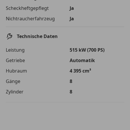
Die tatsächlichen Konditionen sind abhängig von Ihrer Bonität sowie
Scheckheftgepflegt
Ja
von der von Ihnen gewählten Bank. Rückzahlungszeitraum 1-10
Jahre. Zinsspanne Sollzinssatz: 2,90% - 14,90%.
Nichtraucherfahrzeug
Ja
Jetzt berechnen
Technische Daten
Leistung
515 kW (700 PS)
Getriebe
Automatik
Hubraum
4 395 cm³
Gänge
8
Zylinder
8