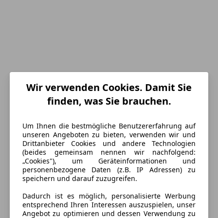
Wir verwenden Cookies. Damit Sie
finden, was Sie brauchen.
Energieverbrauch
Um Ihnen die bestmögliche Benutzererfahrung auf
unseren Angeboten zu bieten, verwenden wir und
Schadstoffklasse
Euro 6d-TEMP
Drittanbieter Cookies und andere Technologien
(beides gemeinsam nennen wir nachfolgend:
Kraftstoff
Benzin
„Cookies"), um Geräteinformationen und
personenbezogene Daten (z.B. IP Adressen) zu
Kraftstoffverbrauch
10,00
l/100 km (komb.)
speichern und darauf zuzugreifen.
CO₂-Emissionen
229 g/km (komb.)
Dadurch ist es möglich, personalisierte Werbung
entsprechend Ihren Interessen auszuspielen, unser
Angebot zu optimieren und dessen Verwendung zu