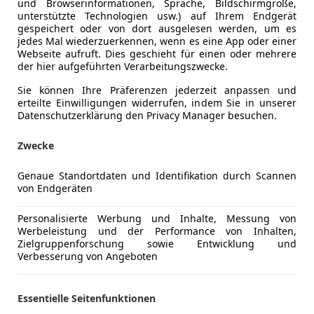
und Browserinformationen, Sprache, Bildschirmgröße,
unterstützte Technologien usw.) auf Ihrem Endgerät
gespeichert oder von dort ausgelesen werden, um es
jedes Mal wiederzuerkennen, wenn es eine App oder einer
Webseite aufruft. Dies geschieht für einen oder mehrere
der hier aufgeführten Verarbeitungszwecke.
Sie können Ihre Präferenzen jederzeit anpassen und
erteilte Einwilligungen widerrufen, indem Sie in unserer
Schadstoffklasse
Euro 6d-T
Datenschutzerklärung den Privacy Manager besuchen.
Kraftstoff
Benzin
Zwecke
Kraftstoffverbrauch
10,00
l/10
Genaue Standortdaten und Identifikation durch Scannen
von Endgeräten
CO₂-Emissionen
229 g/km 
Personalisierte Werbung und Inhalte, Messung von
Werbeleistung und der Performance von Inhalten,
Komfort
360° Kame
Mehr anzeigen
Zielgruppenforschung sowie Entwicklung und
Armlehne
Verbesserung von Angeboten
Beheizbare
ng
Farbe laut Hersteller
FROZEN B
Beheizbare
Essentielle Seitenfunktionen
Berganfahr
Lackierung
Metallic