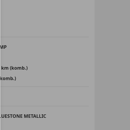
EMP
0 km (komb.)
(komb.)
ra
 Frontscheibe
LUESTONE METALLIC
s Lenkrad
assistent