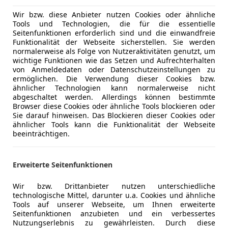
Einparkhilf
Farbe der Innenausstattung
Schwarz
Einparkhil
Wir bzw. diese Anbieter nutzen Cookies oder ähnliche
Tools und Technologien, die für die essentielle
Elektrisch
Innenausstattung
Vollleder
Seitenfunktionen erforderlich sind und die einwandfreie
Elektrisch
Funktionalität der Webseite sicherstellen. Sie werden
Elektrische
normalerweise als Folge von Nutzeraktivitäten genutzt, um
wichtige Funktionen wie das Setzen und Aufrechterhalten
Sonderausstattung:
Getönte S
von Anmeldedaten oder Datenschutzeinstellungen zu
Adaptives Fahrwerk M Professional
Head-up di
ermöglichen. Die Verwendung dieser Cookies bzw.
BMW Drive Recorder (Dashcam)
Klimaanla
ähnlicher Technologien kann normalerweise nicht
abgeschaltet werden. Allerdings können bestimmte
BMW Individuallackierung Frozen Bluestone Metal
Klimaauto
Browser diese Cookies oder ähnliche Tools blockieren oder
DAB-Tuner (Radioempfang digital)
Lederauss
Sie darauf hinweisen. Das Blockieren dieser Cookies oder
Dach Carbon
Lederlenk
ähnlicher Tools kann die Funktionalität der Webseite
beeinträchtigen.
Einstiegsleisten mit Schriftzug BMW Individual
Lichtsenso
Exterieur-Paket M Carbon
Lordosens
Fahrassistenz-System: BMW Night Vision
Luftfeder
Erweiterte Seitenfunktionen
Fahrassistenz-System: Driving Assistant Professio
Multifunkt
Frontscheibe (Ausführung: Klimakomfort)
Navigatio
Mehr anzeigen
Wir bzw. Drittanbieter nutzen unterschiedliche
technologische Mittel, darunter u.a. Cookies und ähnliche
Innenausstattung: BMW Individual Voll-Leder Mer
Regensens
Tools auf unserer Webseite, um Ihnen erweiterte
Innenausstattung: Glas-Applikationen (CraftedCla
Schlüssell
Seitenfunktionen anzubieten und ein verbessertes
Mehr anzeigen
Innenausstattung: Interieurleisten Carbon
Sitzheizun
Nutzungserlebnis zu gewährleisten. Durch diese