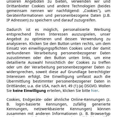
unseren Angeboten zu bieten, verwenden wir und
Drittanbieter Cookies und andere Technologien (beides
Nichtraucherfahrzeug
Ja
gemeinsam nennen wir nachfolgend: „Cookies"), um
Geräteinformationen und personenbezogene Daten (z.B.
IP Adressen) zu speichern und darauf zuzugreifen.
Leistung
390 kW (53
Dadurch ist es möglich, personalisierte Werbung
Getriebe
Automati
entsprechend Ihren Interessen auszuspielen, unser
Angebot zu optimieren und dessen Verwendung zu
Gänge
8
analysieren. Klicken Sie den Button unten rechts, um dem
Einsatz von einwilligungspflichten Cookies und der damit
Zylinder
8
verbundenen Verarbeitung personenbezogener Daten
zuzustimmen oder den Button unten links, um eine
detaillierte Auswahl hinsichtlich der Cookies zu treffen
oder um der Verarbeitung personenbezogener Daten zu
widersprechen, soweit diese auf Grundlage berechtigter
Interessen erfolgt. Die Einwilligung umfasst auch die
Übermittlung bestimmter personenbezogener Daten in
Drittländer, u.a. die USA, nach Art. 49 (1) (a) DSGVO. Wollen
Sie
keine Einwilligung
erteilen, klicken Sie bitte
hier
.
Cookies, Endgeräte- oder ähnliche Online-Kennungen (z.
B. login-basierte Kennungen, zufällig generierte
Kennungen, netzwerkbasierte Kennungen) können
zusammen mit anderen Informationen (z. B. Browsertyp