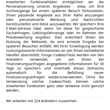
erweiterten Funktionalitäten ermöglichen wir die
Klimaautomatik 4-Zonen mit autom. Umluft-Contr
Sitzheizun
Personalisierung unseres Angebotes - etwa, um Ihre
Metallic-Lackierung
Standheiz
Suchvorgänge bei einem späteren Besuch fortzusetzen,
Parkassistent-Paket Plus
Start/Stop
Ihnen passende Angebote aus Ihrer Nähe anzuzeigen
oder personalisierte Werbung und Nachrichten
Scheinwerfer Laserlicht
teilb. Rück
bereitzustellen und diese auszuwerten. Wir speichern Ihre
Sitzheizung vorn + hinten
Tempomat
E-Mail-Adresse lokal, wenn Sie diese für gespeicherte
Soft-Close-Automatik für Türen
Suchanfragen, Lieblingsfahrzeuge oder im Rahmen der
Unterhaltung/Media
Android A
Preisbewertung angeben. Dies erleichtert Ihnen die
Sonnenschutzverglasung (hinten abgedunkelt)
Apple CarP
Nutzung der Webseite, da eine erneute Eingabe bei
Sound-System Harman-Kardon
späteren Besuchen entfällt. Mit Ihrer Einwilligung werden
Bluetooth
Wärme-Komfort-Paket vorn
nutzungsbasierte Informationen an von Ihnen kontaktierte
Bordcompu
Händler übermittelt. Einige Cookies/Tools werden von den
Serienausstattung:
DAB-Radio
Anbietern verwendet, um von Ihnen bei
Abgaswärme-Rückführungssystem (Blow-by-Heat
Finanzierungsanfragen angegebene Informationen für 30
Freisprech
Adaptives Fahrwerk M-Technic
Tage zu speichern und innerhalb dieses Zeitraums
Induktions
automatisch für die Befüllung neuer
Aerodynamik-Paket M-Technic
MP3
Finanzierungsanfragen wiederzuverwenden. Ohne die
Airbag Beifahrerseite abschaltbar
Verwendung solcher Cookies/Tools können solche
Musikstrea
Airbag Fahrer-/Beifahrerseite
erweiterten Funktionen ganz oder teilweise nicht genutzt
Radio
werden.
Aktive Kopfstützen
Soundsys
Alarmanlage
Kfz-Versicherung
USB
Wir arbeiten mit 224 Anbietern zusammen.
Ambiente-Beleuchtung
Volldigita
Anti-Blockier-System (ABS)