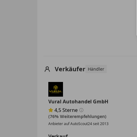
Verkäufer
Händler
Vural Autohandel GmbH
4,5
Sterne
Sternebewertung 4.5 von 5
(76% Weiterempfehlungen)
Anbieter auf AutoScout24 seit 2013
Verkauf