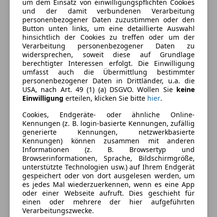
um dem Einsatz von einwilligungspflichten Cookies
Kraftstoff
Benzin
und der damit verbundenen Verarbeitung
personenbezogener Daten zuzustimmen oder den
Kraftstoffverbrauch
10,00
l/100 km (komb.)
Button unten links, um eine detaillierte Auswahl
hinsichtlich der Cookies zu treffen oder um der
Verarbeitung personenbezogener Daten zu
Ausstattung
widersprechen, soweit diese auf Grundlage
berechtigter Interessen erfolgt. Die Einwilligung
umfasst auch die Übermittlung bestimmter
Komfort
Mehr anzeigen
personenbezogener Daten in Drittländer, u.a. die
USA, nach Art. 49 (1) (a) DSGVO. Wollen Sie
keine
2-Zonen-Klimaautomatik
Einwilligung
erteilen, klicken Sie bitte
hier
.
360° Kamera
Farbe und Innenausstattung
Cookies, Endgeräte- oder ähnliche Online-
Armlehne
Kennungen (z. B. login-basierte Kennungen, zufällig
Einparkhilfe
Außenfarbe
Schwarz
generierte Kennungen, netzwerkbasierte
Kennungen) können zusammen mit anderen
Einparkhilfe Rückfahrkamera
Lackierung
Metallic
Informationen (z. B. Browsertyp und
Einparkhilfe selbstlenkendes System
Browserinformationen, Sprache, Bildschirmgröße,
Einparkhilfe Sensoren hinten
Farbe der
Schwarz
unterstützte Technologien usw.) auf Ihrem Endgerät
gespeichert oder von dort ausgelesen werden, um
Einparkhilfe Sensoren vorne
Innenausstattung
es jedes Mal wiederzuerkennen, wenn es eine App
Elektrische Fensterheber
oder einer Webseite aufruft. Dies geschieht für
Innenausstattung
Vollleder
Elektrische Heckklappe
einen oder mehrere der hier aufgeführten
Verarbeitungszwecke.
Elektrische Seitenspiegel