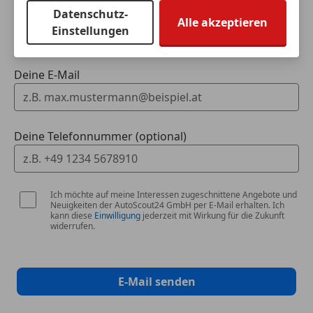
Zentralverriegelung mit Funkfernbedienung
Dein Name
Datenschutz-
Alle akzeptieren
Einstellungen
Extras
Alufelgen
Deine E-Mail
Ambientebeleuchtung
Elektronische Parkbremse
Schaltwippen
Skisack
Deine Telefonnummer (optional)
Sommerreifen
Spoiler
Sportfahrwerk
Sportpaket
Ich möchte auf meine Interessen zugeschnittene Angebote und
Neuigkeiten der AutoScout24 GmbH per E-Mail erhalten. Ich
Sprachsteuerung
kann diese
Einwilligung
jederzeit mit Wirkung für die Zukunft
Touchscreen
widerrufen.
Tuning
Winterreifen
E-Mail senden