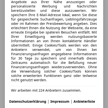
Fahrerairbag
Angebote aus Ihrer Nähe anzuzeigen oder
Kontakt
personalisierte Werbung und Nachrichten
Fernlichtassistent
bereitzustellen und diese auszuwerten. Wir
Isofix
speichern Ihre E-Mail-Adresse lokal, wenn Sie diese
Kopfairbag
für gespeicherte Suchanfragen, Lieblingsfahrzeuge
oder im Rahmen der Preisbewertung angeben. Dies
Kurvenlicht
Anbieter kontaktieren
erleichtert Ihnen die Nutzung der Webseite, da eine
Laserlicht
erneute Eingabe bei späteren Besuchen entfällt. Mit
Deine Nachricht
LED-Scheinwerfer
Ihrer Einwilligung werden nutzungsbasierte
Informationen an von Ihnen kontaktierte Händler
LED-Tagfahrlicht
übermittelt. Einige Cookies/Tools werden von den
Notbremsassistent
Anbietern verwendet, um von Ihnen bei
Notrufsystem
Finanzierungsanfragen angegebene Informationen
für 30 Tage zu speichern und innerhalb dieses
Reifendruckkontrollsystem
Zeitraums automatisch für die Befüllung neuer
Seitenairbag
Finanzierungsanfragen wiederzuverwenden. Ohne
Servolenkung
die Verwendung solcher Cookies/Tools können
solche erweiterten Funktionen ganz oder teilweise
Spurhalteassistent
nicht genutzt werden.
Totwinkel-Assistent
Traktionskontrolle
3 ähnliche Fahrzeuge gefunden
Wir arbeiten mit 224 Anbietern zusammen.
Verkehrszeichenerkennung
Ich erlaube den Händlern dieser
Wegfahrsperre
Fahrzeuge mich zu kontaktieren.
|
|
Datenschutzerklärung
Impressum
Anbieterliste
Zentralverriegelung