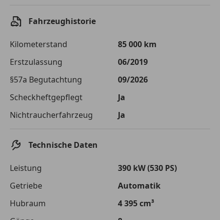
Einberechnete Gebühren
€ 0,-
Fahrzeughistorie
Effektivzinsatz
7,50 %
Kilometerstand
85 000 km
Sollzinssatz
7,25 %
Erstzulassung
06/2019
Monatliche Rate
€ 733,76
§57a Begutachtung
09/2026
Die tatsächlichen Konditionen sind abhängig von Ihrer Bonität sowie
Scheckheftgepflegt
Ja
von der von Ihnen gewählten Bank. Rückzahlungszeitraum 1-10
Jahre. Zinsspanne Sollzinssatz: 2,90% - 14,90%.
Nichtraucherfahrzeug
Ja
Jetzt berechnen
Technische Daten
Leistung
390 kW (530 PS)
Getriebe
Automatik
Hubraum
4 395 cm³