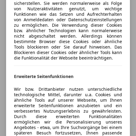
Umbauten:
sicherstellen. Sie werden normalerweise als Folge
Bluetooth
von Nutzeraktivitäten genutzt, um wichtige
Versicherung
Bordcomputer
• H&R Sportfedern (Tieferlegung)
Funktionen wie das Setzen und Aufrechterhalten
von Anmeldedaten oder Datenschutzeinstellungen
Freisprecheinrichtung
• Spurverbreiterungen (breiterer, sportlicher Look)
Kfz-Versicherung
zu ermöglichen. Die Verwendung dieser Cookies
Induktionsladen für Smartphones
• Sportlicher Heckdiffusor (optische Aufwertung)
bzw. ähnlicher Technologien kann normalerweise
Musikstreaming integriert
• Alcantara-Lenkrad (veredelt, sehr griffig)
nicht abgeschaltet werden. Allerdings können
Versicherungsschutz an Ihre Bedürfnisse
bestimmte Browser diese Cookies oder ähnliche
Soundsystem
Tools blockieren oder Sie darauf hinweisen. Das
anpassen
USB
Alle Originalteile sind vorhanden und werden beim
Blockieren dieser Cookies oder ähnlicher Tools kann
Volldigitales Kombiinstrument
Freischaden-Gutschein ab Stufe 0
Kauf mitgegeben.
die Funktionalität der Webseite beeinträchtigen.
W-Lan / Wifi Hotspot
Auto einfach online versichern & Rabatt holen
Sicherheit
Erweiterte Seitenfunktionen
ABS
Jetzt berechnen
Wir bzw. Drittanbieter nutzen unterschiedliche
Abstandstempomat
technologische Mittel, darunter u.a. Cookies und
ähnliche Tools auf unserer Webseite, um Ihnen
Abstandswarner
erweiterte Seitenfunktionen anzubieten und ein
Airbag hinten
verbessertes Nutzungserlebnis zu gewährleisten.
Verkäufer
Privat
Alarmanlage
Durch diese erweiterten Funktionalitäten
ermöglichen wir die Personalisierung unseres
Beifahrerairbag
1230 Wien, AT
Angebotes - etwa, um Ihre Suchvorgänge bei einem
ESP
späteren Besuch fortzusetzen, Ihnen passende