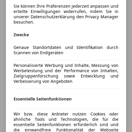
Elektrische Sitze
Fahrzeugbeschreibung
Sie können Ihre Präferenzen jederzeit anpassen und
Getönte Scheiben
erteilte Einwilligungen widerrufen, indem Sie in
unserer Datenschutzerklärung den Privacy Manager
Head-up display
BMW M850i xDrive – Sportlich & gepflegt – Top
besuchen.
Klimaanlage
Zustand
Lederausstattung
Zwecke
Lederlenkrad
Zum Verkauf steht mein gepflegter BMW M850i
Lichtsensor
xDrive, ein echtes Highlight auf der Straße.
Genaue Standortdaten und Identifikation durch
Scannen von Endgeräten
Lordosenstütze
Das Fahrzeug kombiniert pure Power mit luxuriöser
Multifunktionslenkrad
Ausstattung und sportlicher Optik.
Personalisierte Werbung und Inhalte, Messung von
Navigationssystem
Werbeleistung und der Performance von Inhalten,
Regensensor
• Modell: BMW M850i xDrive
Zielgruppenforschung sowie Entwicklung und
Schlüssellose Zentralverriegelung
Verbesserung von Angeboten
• Leistung: V8 Biturbo
Sitzheizung
• Kilometerstand: ca. 85.000 km
Mehr anzeigen
Standheizung
• Zustand: sehr gut, regelmäßig gewartet
Essentielle Seitenfunktionen
Start/Stop-Automatik
• Getriebe: Automatik
Preisbewertung
Tempomat
• Allradantrieb xDrive
Wir bzw. diese Anbieter nutzen Cookies oder
• Winter- und Sommerfelgen + Reifen
ähnliche Tools und Technologien, die für die
Unterhaltung/Media
Mehr anzeigen
essentielle Seitenfunktionen erforderlich sind und
die einwandfreie Funktionalität der Webseite
Apple CarPlay