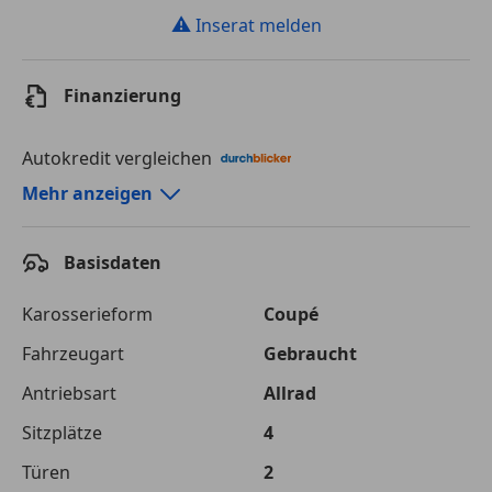
⚠
Inserat melden
Finanzierung
Autokredit vergleichen
Autokredit-Rechner von durchblicker.at
Mehr anzeigen
Einfach Rate berechnen und günstige Konditionen
finden!
Basisdaten
Autokredit vergleichen
Karosserieform
Coupé
Laufzeit
120 Monate
Fahrzeugart
Gebraucht
Antriebsart
Allrad
Kreditbetrag
€ 62 500,-
Sitzplätze
4
Zu zahlender
€ 88 051,-
Gesamtbetrag
Türen
2