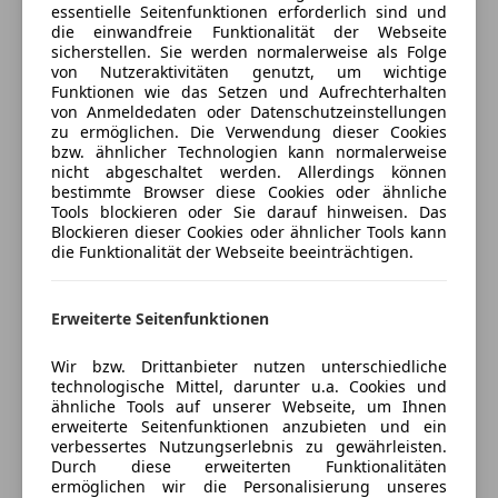
Alarmanlage
essentielle Seitenfunktionen erforderlich sind und
Umwelt, Sicherheit
die einwandfreie Funktionalität der Webseite
Beifahrerairbag
Kfz-Versicherung
Abgasnorm EU6 RDE II
sicherstellen. Sie werden normalerweise als Folge
ESP
von Nutzeraktivitäten genutzt, um wichtige
Aktiver Fussgängerschutz
Fahrerairbag
Versicherungsschutz an Ihre Bedürfnisse
Funktionen wie das Setzen und Aufrechterhalten
Aktustischer Fußgängerschutz
von Anmeldedaten oder Datenschutzeinstellungen
Fernlichtassistent
anpassen
Beifahrerairbag-Deaktivierung
zu ermöglichen. Die Verwendung dieser Cookies
Isofix
bzw. ähnlicher Technologien kann normalerweise
Freischaden-Gutschein ab Stufe 0
Diebstahl-Warnanlage mit Innenraumabsicherung
Kopfairbag
nicht abgeschaltet werden. Allerdings können
Innenspiegel mit Abblendautomatik
Auto einfach online versichern & Rabatt holen
bestimmte Browser diese Cookies oder ähnliche
Kurvenlicht
LED-Scheinwerfer
Tools blockieren oder Sie darauf hinweisen. Das
LED-Scheinwerfer
Blockieren dieser Cookies oder ähnlicher Tools kann
Reifen Druck Control
LED-Tagfahrlicht
die Funktionalität der Webseite beeinträchtigen.
Scheinwerfer-Reinigungsanlage (SRA)
Jetzt berechnen
Müdigkeitswarnsystem
Warndreieck
Nebelscheinwerfer
Zusatzumfänge RDE
Erweiterte Seitenfunktionen
Notbremsassistent
Notrufsystem
Verkäufer
Händler
Wir bzw. Drittanbieter nutzen unterschiedliche
Komfort, Innenausstattung
Reifendruckkontrollsystem
technologische Mittel, darunter u.a. Cookies und
Ambiente-Beleuchtung
Seitenairbag
ähnliche Tools auf unserer Webseite, um Ihnen
Unterberger Automobile GmbH & Co
Armauflage vorn
erweiterte Seitenfunktionen anzubieten und ein
Servolenkung
verbessertes Nutzungserlebnis zu gewährleisten.
KG
Außenspiegel elektr. verstell- und heizbar
Tagfahrlicht
Durch diese erweiterten Funktionalitäten
Automatische Heckklappenbetätigung
4
Sterne
Traktionskontrolle
ermöglichen wir die Personalisierung unseres
Sternebewertung 4 von 5