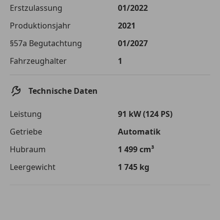
Die tatsächlichen Konditionen sind abhängig von Ihrer Bonität sowie
Erstzulassung
01/2022
von der von Ihnen gewählten Bank. Rückzahlungszeitraum 1-10
Jahre. Zinsspanne Sollzinssatz: 2,90% - 14,90%.
Produktionsjahr
2021
Jetzt berechnen
§57a Begutachtung
01/2027
Fahrzeughalter
1
Technische Daten
Leistung
91 kW (124 PS)
Getriebe
Automatik
Hubraum
1 499 cm³
Leergewicht
1 745 kg