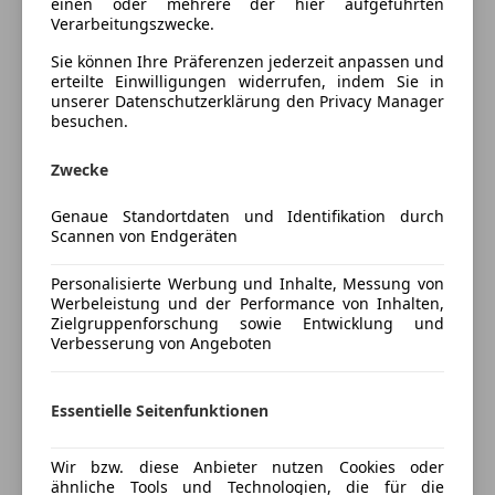
einen oder mehrere der hier aufgeführten
Sitzbezug
Navigationssystem
Verarbeitungszwecke.
Stoff Grid Anthrazit
Regensensor
Sie können Ihre Präferenzen jederzeit anpassen und
Sitzheizung
erteilte Einwilligungen widerrufen, indem Sie in
E-Mobilität
unserer Datenschutzerklärung den Privacy Manager
Start/Stop-Automatik
eDrive Dienste (laufzeitgebundener Dienst)
besuchen.
Tempomat
Standard-Ladekabel (Mode 2) für
Unterhaltung/Media
Zwecke
Haushaltssteckdosen
Bluetooth
Genaue Standortdaten und Identifikation durch
Editionen und Pakete
Bordcomputer
Scannen von Endgeräten
Ablagenpaket
DAB-Radio
Außenspiegel-Paket
Mehr anzeigen
Personalisierte Werbung und Inhalte, Messung von
Freisprecheinrichtung
Werbeleistung und der Performance von Inhalten,
ConnectedDrive Services (laufzeitgebundener
Induktionsladen für Smartphones
Zielgruppenforschung sowie Entwicklung und
Dienst)
Radio
Verbesserung von Angeboten
Preisbewertung
Modell Advantage
USB
Mehr anzeigen
Sicherheit
Essentielle Seitenfunktionen
Antrieb, Fahrwerk
Automatic
ABS
Performance Control
Wir bzw. diese Anbieter nutzen Cookies oder
Abstandswarner
Versicherung
ähnliche Tools und Technologien, die für die