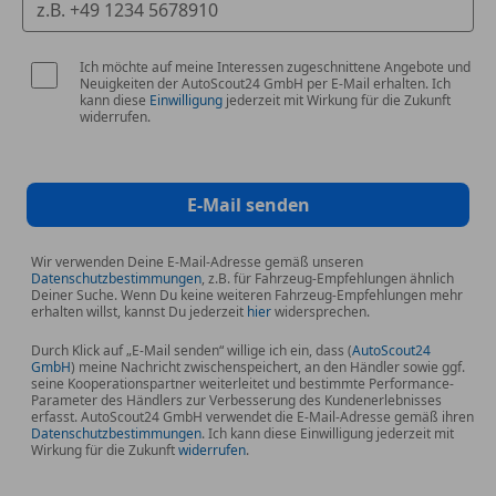
Service-System: Concierge Services
TeleServices
Ich möchte auf meine Interessen zugeschnittene Angebote und
Neuigkeiten der AutoScout24 GmbH per E-Mail erhalten. Ich
kann diese
Einwilligung
jederzeit mit Wirkung für die Zukunft
Multimedia
widerrufen.
DAB-Tuner (Radioempfang digital)
Induktionsladeschale für Smartphone (Wireless
Charging)
E-Mail senden
Navigationssystem
Navigationssystem: Navigation Plus (USB)
Service-System: Apple CarPlay Information
Wir verwenden Deine E-Mail-Adresse gemäß unseren
Datenschutzbestimmungen
, z.B. für Fahrzeug-Empfehlungen ähnlich
(Vorbereitung)
Deiner Suche. Wenn Du keine weiteren Fahrzeug-Empfehlungen mehr
erhalten willst, kannst Du jederzeit
hier
widersprechen.
Service-System: Real Time Traffic Information (RTTI)
USB Schnittstelle
Durch Klick auf „E-Mail senden“ willige ich ein, dass (
AutoScout24
GmbH
) meine Nachricht zwischenspeichert, an den Händler sowie ggf.
seine Kooperationspartner weiterleitet und bestimmte Performance-
Exterieur
Parameter des Händlers zur Verbesserung des Kundenerlebnisses
erfasst. AutoScout24 GmbH verwendet die E-Mail-Adresse gemäß ihren
Dachreling
Datenschutzbestimmungen
. Ich kann diese Einwilligung jederzeit mit
Dachreling schwarz
Wirkung für die Zukunft
widerrufen
.