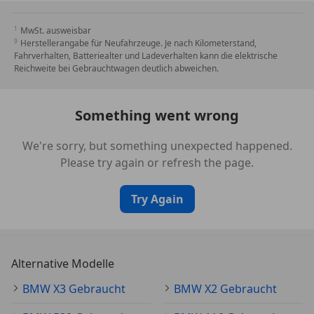
Räder
17" Leichtmetallräder Doppelspeiche 564
MwSt. ausweisbar
Radschraubensicherung
Herstellerangabe für Neufahrzeuge. Je nach Kilometerstand,
Reifenreparatur-Set
Fahrverhalten, Batteriealter und Ladeverhalten kann die elektrische
Reichweite bei Gebrauchtwagen deutlich abweichen.
Sonstiges
Ablage-Paket
Something went wrong
Active Guard
Advantage
We're sorry, but something unexpected happened.
Akustischer Fußgängerschutz (Außensound)
Please try again or refresh the page.
Alpinweiß-Lackierung (Uni)
Außenspiegel mit Projektionsfunktion
Try Again
Außenspiegel Wagenfarbe
Blow by-Heizer
CO2-Umfang
Deutsch / Bordliteratur
Alternative Modelle
EU-spezifische Zusatzumfaenge
BMW X3 Gebraucht
BMW X2 Gebraucht
Kältemittel
Kilometertacho