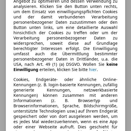
Angebot zu optimieren und dessen Verwendung zu
analysieren. Klicken Sie den Button unten rechts,
Ausstattung
um dem Einsatz von einwilligungspflichten Cookies
und der damit verbundenen Verarbeitung
Komfort
Mehr anzeigen
personenbezogener Daten zuzustimmen oder den
Button unten links, um eine detaillierte Auswahl
2-Zonen-Klimaautomatik
hinsichtlich der Cookies zu treffen oder um der
Verarbeitung personenbezogener Daten zu
Armlehne
Farbe und Innenausstattung
widersprechen, soweit diese auf Grundlage
Einparkhilfe
berechtigter Interessen erfolgt. Die Einwilligung
Einparkhilfe Rückfahrkamera
umfasst auch die Übermittlung bestimmter
Außenfarbe
Weiß
personenbezogener Daten in Drittländer, u.a. die
Einparkhilfe selbstlenkendes System
USA, nach Art. 49 (1) (a) DSGVO. Wollen Sie
keine
Farbe laut Hersteller
Alpinweiss
Einparkhilfe Sensoren hinten
Einwilligung
erteilen, klicken Sie bitte
hier
.
Einparkhilfe Sensoren vorne
Lackierung
Andere
Cookies, Endgeräte- oder ähnliche Online-
Elektrische Fensterheber
Kennungen (z. B. login-basierte Kennungen, zufällig
Farbe der
Sonstige
Elektrische Heckklappe
generierte Kennungen, netzwerkbasierte
Innenausstattung
Elektrische Seitenspiegel
Kennungen) können zusammen mit anderen
Informationen (z. B. Browsertyp und
Head-up display
Innenausstattung
Stoff
Browserinformationen, Sprache, Bildschirmgröße,
Lederlenkrad
unterstützte Technologien usw.) auf Ihrem Endgerät
Lichtsensor
gespeichert oder von dort ausgelesen werden, um
Fahrzeugbeschreibung
es jedes Mal wiederzuerkennen, wenn es eine App
Lordosenstütze
oder einer Webseite aufruft. Dies geschieht für
Multifunktionslenkrad