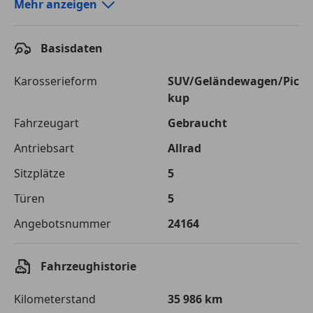
Autokredit-Rechner von durchblicker.at
Mehr anzeigen
Einfach Rate berechnen und günstige Konditionen
finden!
Basisdaten
Autokredit vergleichen
Karosserieform
SUV/Geländewagen/Pic
kup
Laufzeit
120 Monate
Fahrzeugart
Gebraucht
Kreditbetrag
€ 28 900,-
Antriebsart
Allrad
Zu zahlender
€ 40 715,-
Sitzplätze
5
Gesamtbetrag
Türen
5
Einberechnete Gebühren
€ 0,-
Angebotsnummer
24164
Effektivzinsatz
7,50 %
Sollzinssatz
7,25 %
Fahrzeughistorie
Monatliche Rate
€ 339,29
Kilometerstand
35 986 km