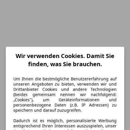
Wir verwenden Cookies. Damit Sie
finden, was Sie brauchen.
Energieverbrauch
Um Ihnen die bestmögliche Benutzererfahrung auf
unseren Angeboten zu bieten, verwenden wir und
Drittanbieter Cookies und andere Technologien
Schadstoffklasse
Euro 6d
(beides gemeinsam nennen wir nachfolgend:
„Cookies"), um Geräteinformationen und
Kraftstoff
Normal/Benzin 91
personenbezogene Daten (z.B. IP Adressen) zu
(Partikelfilter)
speichern und darauf zuzugreifen.
Anderer Energieträger
Strom
Dadurch ist es möglich, personalisierte Werbung
entsprechend Ihren Interessen auszuspielen, unser