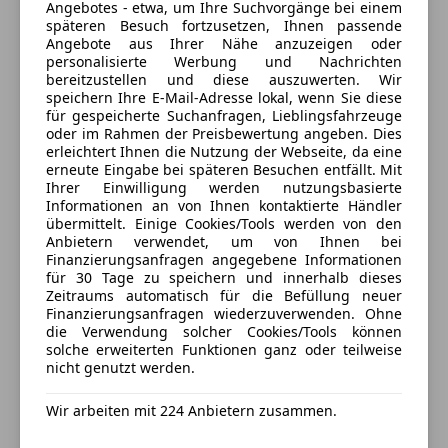
Bordcomputer
(75% Weiterempfehlungen)
Angebotes - etwa, um Ihre Suchvorgänge bei einem
Wegfahrsperre
späteren Besuch fortzusetzen, Ihnen passende
DAB-Tuner (Radioempfang digital)
Anbieter auf AutoScout24 seit 2009
Zentralverriegelung
Angebote aus Ihrer Nähe anzuzeigen oder
Fensterheber elektrisch
personalisierte Werbung und Nachrichten
Stiglingen 75
,
Extras
Freisprecheinrichtung Bluetooth mit USB-/Audio-
bereitzustellen und diese auszuwerten. Wir
6850 Dornbirn, AT
speichern Ihre E-Mail-Adresse lokal, wenn Sie diese
Schnittstelle
Alufelgen
für gespeicherte Suchanfragen, Lieblingsfahrzeuge
Fussmatten in Velours
Ambientebeleuchtung
oder im Rahmen der Preisbewertung angeben. Dies
Kontakt
Geschwindigkeits-Regelanlage mit Bremsfunktion
erleichtert Ihnen die Nutzung der Webseite, da eine
Dachreling
erneute Eingabe bei späteren Besuchen entfällt. Mit
Innen- und Aussenspiegel automatisch abblendend
Innenspiegel automatisch abblendend
Ihrer Einwilligung werden nutzungsbasierte
Interieurleisten Oxidsilber dunkel matt mit
Partikelfilter
Informationen an von Ihnen kontaktierte Händler
Anbieter kontaktieren
Akzentleiste Schwarz hochglänzend
übermittelt. Einige Cookies/Tools werden von den
Skisack
Anbietern verwendet, um von Ihnen bei
Isofix-Aufnahmen für Kindersitz an Beifahrersitz
Finanzierungsanfragen angegebene Informationen
Deine Nachricht
Isofix-Aufnahmen für Kindersitz an Rücksitz
für 30 Tage zu speichern und innerhalb dieses
Klimaautomatic
Zeitraums automatisch für die Befüllung neuer
Finanzierungsanfragen wiederzuverwenden. Ohne
Klimaautomatik 2-Zonen mit autom. Umluft-
die Verwendung solcher Cookies/Tools können
Control
solche erweiterten Funktionen ganz oder teilweise
Lederlenkrad
nicht genutzt werden.
Lendenwirbelstütze Sitz vorn links und rechts,
Wir arbeiten mit 224 Anbietern zusammen.
elektr. verstellbar
Lenkrad (Sport/Leder)