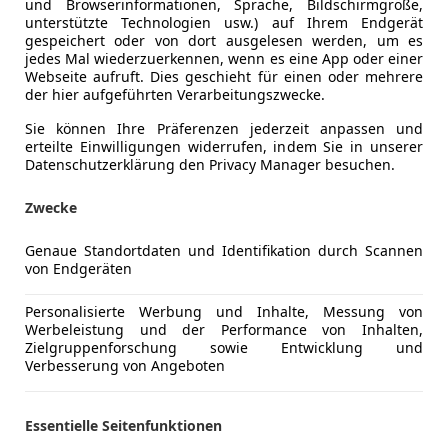
und Browserinformationen, Sprache, Bildschirmgröße,
unterstützte Technologien usw.) auf Ihrem Endgerät
gespeichert oder von dort ausgelesen werden, um es
jedes Mal wiederzuerkennen, wenn es eine App oder einer
Webseite aufruft. Dies geschieht für einen oder mehrere
der hier aufgeführten Verarbeitungszwecke.
Schadstoffklasse
Euro 6
Sie können Ihre Präferenzen jederzeit anpassen und
erteilte Einwilligungen widerrufen, indem Sie in unserer
Kraftstoff
Diesel
Datenschutzerklärung den Privacy Manager besuchen.
CO₂-Emissionen
126 g/km 
Zwecke
Genaue Standortdaten und Identifikation durch Scannen
Komfort
Armlehne
Mehr anzeigen
von Endgeräten
Beheizbare
Einparkhilf
Personalisierte Werbung und Inhalte, Messung von
ng
Außenfarbe
Schwarz
Werbeleistung und der Performance von Inhalten,
Einparkhil
Zielgruppenforschung sowie Entwicklung und
Einparkhil
Lackierung
Metallic
Verbesserung von Angeboten
Einparkhil
Farbe der Innenausstattung
Schwarz
Elektrisch
Essentielle Seitenfunktionen
Elektrische
Innenausstattung
Alcantara