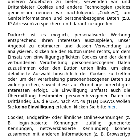
unseren Angeboten zu bieten, verwenden wir und
Drittanbieter Cookies und andere Technologien (beides
gemeinsam nennen wir nachfolgend: „Cookies"), um
Leistung
140 kW (19
Geräteinformationen und personenbezogene Daten (z.B.
IP Adressen) zu speichern und darauf zuzugreifen.
Getriebe
Automati
Dadurch ist es möglich, personalisierte Werbung
Gänge
8
entsprechend Ihren Interessen auszuspielen, unser
Angebot zu optimieren und dessen Verwendung zu
Zylinder
4
analysieren. Klicken Sie den Button unten rechts, um dem
Einsatz von einwilligungspflichten Cookies und der damit
verbundenen Verarbeitung personenbezogener Daten
zuzustimmen oder den Button unten links, um eine
detaillierte Auswahl hinsichtlich der Cookies zu treffen
oder um der Verarbeitung personenbezogener Daten zu
widersprechen, soweit diese auf Grundlage berechtigter
Interessen erfolgt. Die Einwilligung umfasst auch die
Übermittlung bestimmter personenbezogener Daten in
Drittländer, u.a. die USA, nach Art. 49 (1) (a) DSGVO. Wollen
Sie
keine Einwilligung
erteilen, klicken Sie bitte
hier
.
Cookies, Endgeräte- oder ähnliche Online-Kennungen (z.
B. login-basierte Kennungen, zufällig generierte
Kennungen, netzwerkbasierte Kennungen) können
zusammen mit anderen Informationen (z. B. Browsertyp