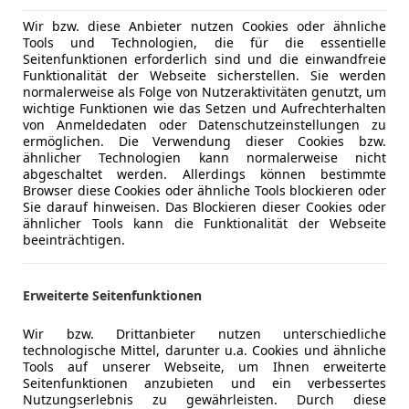
Getönte S
Head-up di
Wir bzw. diese Anbieter nutzen Cookies oder ähnliche
Tools und Technologien, die für die essentielle
AT-Automobile Service GmbH - Ihr starker und ko
Klimaanla
Seitenfunktionen erforderlich sind und die einwandfreie
Klimaauto
Funktionalität der Webseite sicherstellen. Sie werden
Lederlenk
normalerweise als Folge von Nutzeraktivitäten genutzt, um
wichtige Funktionen wie das Setzen und Aufrechterhalten
Inzahlungnahme aller Fabrikate
Multifunkt
von Anmeldedaten oder Datenschutzeinstellungen zu
Navigatio
ermöglichen. Die Verwendung dieser Cookies bzw.
maßgeschneiderte Finanzierungsangebote
Panorama
ähnlicher Technologien kann normalerweise nicht
abgeschaltet werden. Allerdings können bestimmte
Regensens
Browser diese Cookies oder ähnliche Tools blockieren oder
Abhol-, Bring- und Zulassungsservice
Schlüssell
Sie darauf hinweisen. Das Blockieren dieser Cookies oder
Sitzheizun
ähnlicher Tools kann die Funktionalität der Webseite
beeinträchtigen.
undefined
Start/Stop
Tempomat
Mehr anzeigen
CD-Laufwerk
Umklappbar
Erweiterte Seitenfunktionen
Unterhaltung/Media
Apple CarP
Diebstahl-Warnanlage mit Innenraumabsicherun
Wir bzw. Drittanbieter nutzen unterschiedliche
Bluetooth
technologische Mittel, darunter u.a. Cookies und ähnliche
Bordcompu
Tools auf unserer Webseite, um Ihnen erweiterte
Fahrassistenz-System: Driving Assistant Plus
Seitenfunktionen anzubieten und ein verbessertes
Freisprech
Nutzungserlebnis zu gewährleisten. Durch diese