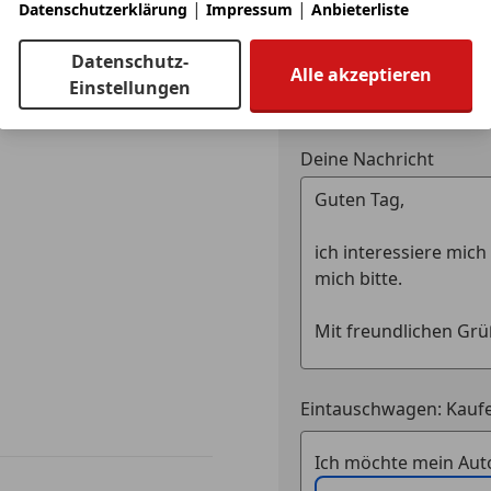
|
|
Datenschutzerklärung
Impressum
Anbieterliste
Spurhaltea
Panoramadach (Glas)
Verkehrsz
Datenschutz-
Alle akzeptieren
Zentralver
Einstellungen
Park-Distance-Control (PDC) vorn und hinten
Anbieter kontaktiere
Extras
Alufelgen
Elektronis
Rückfahrkamera
Deine Nachricht
Notrad
Partikelfilt
Scheinwerfer-Reinigungsanlage (SRA)
Schaltwip
Sommerrei
Service-System: Concierge Services
Sportfahr
Sportpake
Service-System: Real Time Traffic Information (RTT
Sportsitze
Sprachste
Sitzheizung vorn
Touchscre
Eintauschwagen: Kaufe
Sonnenschutzverglasung (hinten abgedunkelt)
Ich möchte mein Auto
Sound-System Harman-Kardon