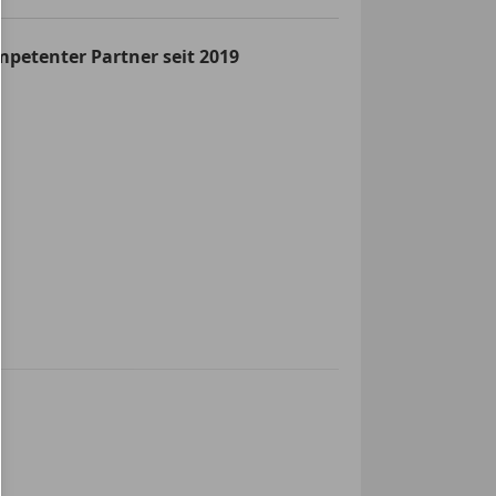
cheiben
splay
mpetenter Partner seit 2019
ge
matik
rad
ionslenkrad
nssystem
dach
or
ose Zentralverriegelung
g
-Automatik
er Beifahrersitz
lay
g
ter
einrichtung