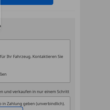
ssistent
eichenerkennung
riegelung
n
che Parkbremse
er
pen
fen
werk
t
I)
uerung
en
n und verkaufen in nur einem Schritt
 in Zahlung geben (unverbindlich).