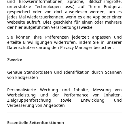
und Browserinformationen, Sprache, Bildschirmgröße,
unterstützte Technologien usw.) auf Ihrem Endgerät
gespeichert oder von dort ausgelesen werden, um es
Schadstoffklasse
Euro 6d
jedes Mal wiederzuerkennen, wenn es eine App oder einer
Webseite aufruft. Dies geschieht für einen oder mehrere
Anderer Energieträger
Strom
der hier aufgeführten Verarbeitungszwecke.
Sie können Ihre Präferenzen jederzeit anpassen und
erteilte Einwilligungen widerrufen, indem Sie in unserer
Komfort
360° Kame
Mehr anzeigen
Datenschutzerklärung den Privacy Manager besuchen.
Beheizbare
Einparkhilf
Zwecke
ng
Außenfarbe
Weiß
Einparkhil
Einparkhil
Genaue Standortdaten und Identifikation durch Scannen
Farbe laut Hersteller
MINERALW
von Endgeräten
Einparkhil
Lackierung
Metallic
Einparkhil
Personalisierte Werbung und Inhalte, Messung von
Elektrisch
Innenausstattung
Vollleder
Werbeleistung und der Performance von Inhalten,
Elektrisch
Zielgruppenforschung sowie Entwicklung und
Verbesserung von Angeboten
Elektrische
BMW X5 mit einer Top-Ausstattung !!!
Elektrische
Head-up di
Essentielle Seitenfunktionen
M-Sport
Klimaanla