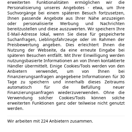
erweiterten Funktionalitäten ermöglichen wir die
Freisprech
Personalisierung unseres Angebotes - etwa, um Ihre
Induktions
Suchvorgänge bei einem späteren Besuch fortzusetzen,
Der Verkäufer haftet nicht für Tipp.Datenübermittlu
Soundsys
Ihnen passende Angebote aus Ihrer Nähe anzuzeigen
erungen/Zwischenverkauf vorbehalten.
oder personalisierte Werbung und Nachrichten
USB
bereitzustellen und diese auszuwerten. Wir speichern Ihre
Volldigita
E-Mail-Adresse lokal, wenn Sie diese für gespeicherte
3. Bremsleuchte LED, Akustischer Fußgängerschutz 
Suchanfragen, Lieblingsfahrzeuge oder im Rahmen der
Allradantrieb, Antriebsart: xDrive (Allrad), Auspuffan
Sicherheit
ABS
Preisbewertung angeben. Dies erleichtert Ihnen die
Chromblenden, Ausstattungs-Paket: Connected Profe
Abstands
Nutzung der Webseite, da eine erneute Eingabe bei
späteren Besuchen entfällt. Mit Ihrer Einwilligung werden
Paket: Connected Teaser, Service-System: Remote Ser
Alarmanla
nutzungsbasierte Informationen an von Ihnen kontaktierte
Concierge Services, Service-System: Real Time Traffic
Beifahrera
Kfz-Versicherung
Händler übermittelt. Einige Cookies/Tools werden von den
System: Remote 3D View, BMW Live Cockpit Professi
ESP
Anbietern verwendet, um von Ihnen bei
Finanzierungsanfragen angegebene Informationen für 30
Bremsenergierückgewinnung (Rekuperationssystem
Fahrerairb
Versicherungsschutz an Ihre Bedürfnisse anpa
Tage zu speichern und innerhalb dieses Zeitraums
Bremsleuchte, Erste Hilfe-Kasten / Verbandkasten,
Isofix
automatisch für die Befüllung neuer
Freischaden-Gutschein ab Stufe 0
passiv, Fußmatten Velours, Heckklappe zweiteilig, I
Kopfairba
Finanzierungsanfragen wiederzuverwenden. Ohne die
Verwendung solcher Cookies/Tools können solche
Auto einfach online versichern & Rabatt holen
Interieurleisten Aluminium Mesheffect, Innenraumfilt
Kurvenlich
erweiterten Funktionen ganz oder teilweise nicht genutzt
(Geruchsfilter), Kopfstützen hinten, Lenksäule (Lenkra
Laserlicht
werden.
Leseleuchten hinten, Leseleuchten vorn, Leuchtwei
LED-Schei
Jetzt berechnen
Sport, Mittelarmlehne hinten, Nebelschlussleuchte, 
Müdigkeit
Wir arbeiten mit 224 Anbietern zusammen.
Parkbremse elektrisch, Personalisierungssystem (Pe
Nebelsche