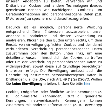
unseren Angeboten zu bieten, verwenden wir und
Getriebe
Automati
Drittanbieter Cookies und andere Technologien (beides
gemeinsam nennen wir nachfolgend: „Cookies"), um
Hubraum
2 998 cm³
Geräteinformationen und personenbezogene Daten (z.B.
IP Adressen) zu speichern und darauf zuzugreifen.
Gänge
8
Dadurch ist es möglich, personalisierte Werbung
entsprechend Ihren Interessen auszuspielen, unser
Angebot zu optimieren und dessen Verwendung zu
analysieren. Klicken Sie den Button unten rechts, um dem
Einsatz von einwilligungspflichten Cookies und der damit
verbundenen Verarbeitung personenbezogener Daten
zuzustimmen oder den Button unten links, um eine
detaillierte Auswahl hinsichtlich der Cookies zu treffen
oder um der Verarbeitung personenbezogener Daten zu
widersprechen, soweit diese auf Grundlage berechtigter
Interessen erfolgt. Die Einwilligung umfasst auch die
Übermittlung bestimmter personenbezogener Daten in
Drittländer, u.a. die USA, nach Art. 49 (1) (a) DSGVO. Wollen
Sie
keine Einwilligung
erteilen, klicken Sie bitte
hier
.
Cookies, Endgeräte- oder ähnliche Online-Kennungen (z.
B. login-basierte Kennungen, zufällig generierte
Kennungen, netzwerkbasierte Kennungen) können
zusammen mit anderen Informationen (z. B. Browsertyp