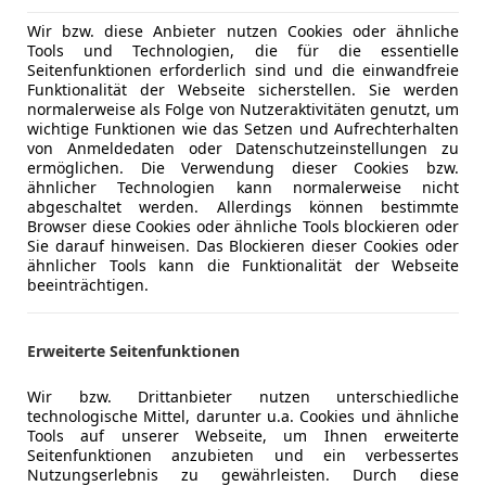
Aerodynamic-Paket M-Technic
Klimaauto
Wir bzw. diese Anbieter nutzen Cookies oder ähnliche
elektrische AHK
Lederauss
Tools und Technologien, die für die essentielle
BMW Display Key
Lederlenk
Seitenfunktionen erforderlich sind und die einwandfreie
Funktionalität der Webseite sicherstellen. Sie werden
Driving Assistant Professional
Lichtsenso
normalerweise als Folge von Nutzeraktivitäten genutzt, um
Getränkehalter mit Kühl/Wärmefunktion
Luftfeder
wichtige Funktionen wie das Setzen und Aufrechterhalten
Soft Close
Multifunkt
von Anmeldedaten oder Datenschutzeinstellungen zu
ermöglichen. Die Verwendung dieser Cookies bzw.
Panoramadach
Navigatio
ähnlicher Technologien kann normalerweise nicht
harman/kardon
Panorama
Mehr anzeigen
abgeschaltet werden. Allerdings können bestimmte
Komfortzugang
Regensens
Browser diese Cookies oder ähnliche Tools blockieren oder
Sie darauf hinweisen. Das Blockieren dieser Cookies oder
BMW-Gestiksteuerung...
Schlüssell
ähnlicher Tools kann die Funktionalität der Webseite
Mehr anzeigen
Sitzbelüft
beeinträchtigen.
Finanzierung auch OHNE Anzahlung möglich
Sitzheizun
Start/Stop
Erweiterte Seitenfunktionen
Gebrauchtwagen-GARANTIE bis zu 36 MONATE gegen 
Tempomat
Unterhaltung/Media
Apple CarP
Wir bzw. Drittanbieter nutzen unterschiedliche
Für Besichtigung und Probefahrt bitten wir um Tele
technologische Mittel, darunter u.a. Cookies und ähnliche
Bluetooth
Terminvereinbarung
Tools auf unserer Webseite, um Ihnen erweiterte
Bordcompu
Seitenfunktionen anzubieten und ein verbessertes
Hr. Kristo
DAB-Radio
Nutzungserlebnis zu gewährleisten. Durch diese
KFZ-Auslieferung gegen Aufpreis innerhalb von Öste