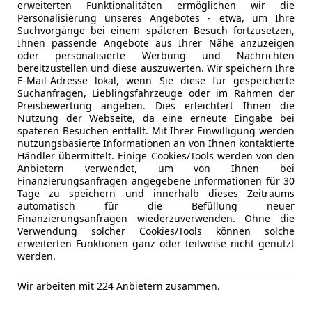
teilb. Rück
erweiterten Funktionalitäten ermöglichen wir die
Tempomat
Personalisierung unseres Angebotes - etwa, um Ihre
Suchvorgänge bei einem späteren Besuch fortzusetzen,
Frisch Überprüft - Service neu gemacht
Unterhaltung/Media
Bordcompu
Mehr anzeigen
Ihnen passende Angebote aus Ihrer Nähe anzuzeigen
oder personalisierte Werbung und Nachrichten
MP3
bereitzustellen und diese auszuwerten. Wir speichern Ihre
Radio
E-Mail-Adresse lokal, wenn Sie diese für gespeicherte
Mehr anzeigen
Soundsys
Suchanfragen, Lieblingsfahrzeuge oder im Rahmen der
Preisbewertung angeben. Dies erleichtert Ihnen die
Sonderausstattung :
TV
Nutzung der Webseite, da eine erneute Eingabe bei
Ablage-Paket
USB
späteren Besuchen entfällt. Mit Ihrer Einwilligung werden
Airbag Beifahrerseite abschaltbar
nutzungsbasierte Informationen an von Ihnen kontaktierte
Sicherheit
ABS
Händler übermittelt. Einige Cookies/Tools werden von den
Alarmanlage
Airbag hin
Anbietern verwendet, um von Ihnen bei
Audio-Navigationssystem Professional
Finanzierungsanfragen angegebene Informationen für 30
Alarmanla
Außenspiegel elektr. anklappbar, alle Spiegel mit
Tage zu speichern und innerhalb dieses Zeitraums
Beifahrera
automatisch für die Befüllung neuer
Fahrassistenz-System: Speed-Limit-Anzeige
ESP
Finanzierungsanfragen wiederzuverwenden. Ohne die
Frontscheibe mit Bandfilter oben
Verwendung solcher Cookies/Tools können solche
Fahrerairb
HiFi-Lautsprechersystem Professional
erweiterten Funktionen ganz oder teilweise nicht genutzt
Isofix
werden.
Innenausstattung: Interieurleisten Aluminium Läng
LED-Tagfah
LM-Felgen vorn/hinten: 10x20 / 11x20 (Y-Speiche 2
Nebelsche
Wir arbeiten mit 224 Anbietern zusammen.
Metallic-Lackierung
Seitenairb
Park-Distance-Control (PDC) vorn und hinten