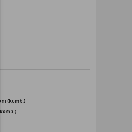
km (komb.)
(komb.)
e