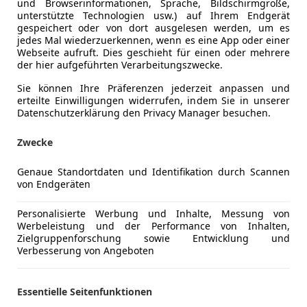
und Browserinformationen, Sprache, Bildschirmgröße,
unterstützte Technologien usw.) auf Ihrem Endgerät
gespeichert oder von dort ausgelesen werden, um es
jedes Mal wiederzuerkennen, wenn es eine App oder einer
Webseite aufruft. Dies geschieht für einen oder mehrere
der hier aufgeführten Verarbeitungszwecke.
Sie können Ihre Präferenzen jederzeit anpassen und
erteilte Einwilligungen widerrufen, indem Sie in unserer
Datenschutzerklärung den Privacy Manager besuchen.
Zwecke
Genaue Standortdaten und Identifikation durch Scannen
von Endgeräten
Schadstoffklasse
Euro 5
Kraftstoff
Diesel
Personalisierte Werbung und Inhalte, Messung von
Werbeleistung und der Performance von Inhalten,
Kraftstoffverbrauch
7,50
l/100 
Zielgruppenforschung sowie Entwicklung und
Verbesserung von Angeboten
CO₂-Emissionen
199 g/km 
Essentielle Seitenfunktionen
Komfort
Einparkhilf
Mehr anzeigen