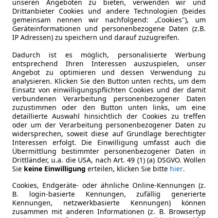
unseren Angeboten zu bieten, verwenden wir und
Sollzinssatz ist bonitätsabhängig. Laufzeit mindestens 12, höchste
Drittanbieter Cookies und andere Technologien (beides
Erstzulassung
06/2011
Neukunden bei Online-Abschluss. Erfüllung banküblicher Bonitätsk
gemeinsam nennen wir nachfolgend: „Cookies"), um
Geräteinformationen und personenbezogene Daten (z.B.
Fahrzeughalter
2
Jetzt berechnen
IP Adressen) zu speichern und darauf zuzugreifen.
Scheckheftgepflegt
Ja
Dadurch ist es möglich, personalisierte Werbung
entsprechend Ihren Interessen auszuspielen, unser
Angebot zu optimieren und dessen Verwendung zu
Leistung
225 kW (30
analysieren. Klicken Sie den Button unten rechts, um dem
Einsatz von einwilligungspflichten Cookies und der damit
Getriebe
Automati
verbundenen Verarbeitung personenbezogener Daten
zuzustimmen oder den Button unten links, um eine
Gänge
8
detaillierte Auswahl hinsichtlich der Cookies zu treffen
oder um der Verarbeitung personenbezogener Daten zu
Zylinder
6
widersprechen, soweit diese auf Grundlage berechtigter
Interessen erfolgt. Die Einwilligung umfasst auch die
Leergewicht
2 185 kg
Übermittlung bestimmter personenbezogener Daten in
Drittländer, u.a. die USA, nach Art. 49 (1) (a) DSGVO. Wollen
Sie
keine Einwilligung
erteilen, klicken Sie bitte
hier
.
Cookies, Endgeräte- oder ähnliche Online-Kennungen (z.
B. login-basierte Kennungen, zufällig generierte
Kennungen, netzwerkbasierte Kennungen) können
zusammen mit anderen Informationen (z. B. Browsertyp