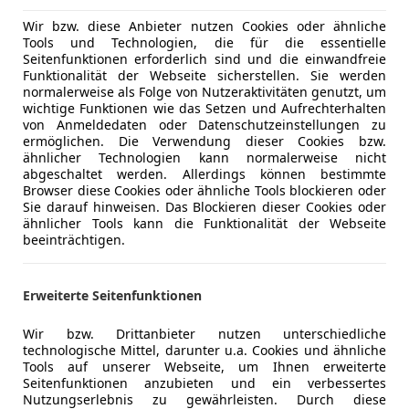
Einparkhil
Wir bzw. diese Anbieter nutzen Cookies oder ähnliche
Einparkhil
Tools und Technologien, die für die essentielle
ng
Außenfarbe
Silber
Einparkhil
Seitenfunktionen erforderlich sind und die einwandfreie
Funktionalität der Webseite sicherstellen. Sie werden
Elektrisch
Farbe laut Hersteller
PERLSILBE
normalerweise als Folge von Nutzeraktivitäten genutzt, um
Elektrisch
wichtige Funktionen wie das Setzen und Aufrechterhalten
Lackierung
Metallic
Elektrische
von Anmeldedaten oder Datenschutzeinstellungen zu
ermöglichen. Die Verwendung dieser Cookies bzw.
Elektrische
Farbe der Innenausstattung
Braun
ähnlicher Technologien kann normalerweise nicht
Getönte S
abgeschaltet werden. Allerdings können bestimmte
Innenausstattung
Vollleder
Klimaauto
Browser diese Cookies oder ähnliche Tools blockieren oder
Sie darauf hinweisen. Das Blockieren dieser Cookies oder
Lederauss
ähnlicher Tools kann die Funktionalität der Webseite
Lederlenk
beeinträchtigen.
Herzlich Willkommen bei Outlet-Store Windern Ihr
Lichtsenso
Lordosens
Erweiterte Seitenfunktionen
Multifunkt
Angeboten wird ein wunderschöner BMW X6 40d xDri
Navigatio
Zustand.
Wir bzw. Drittanbieter nutzen unterschiedliche
Regensens
technologische Mittel, darunter u.a. Cookies und ähnliche
Sitzheizun
Tools auf unserer Webseite, um Ihnen erweiterte
Seitenfunktionen anzubieten und ein verbessertes
Standheiz
Vollständige Historie - Steuerkette bei 170.000KM g
Nutzungserlebnis zu gewährleisten. Durch diese