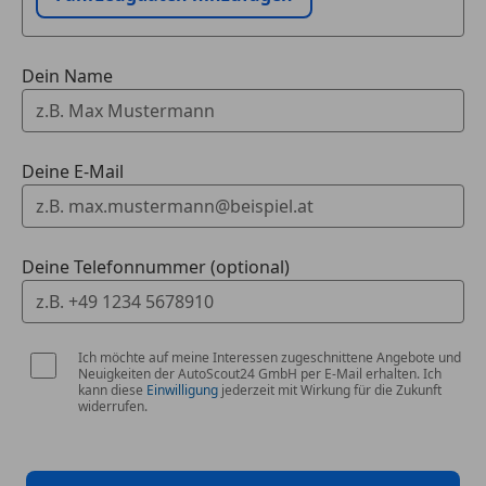
Anhängerkupplung
Dachreling
*Lederbezogene Instrumententafel
Innenspiegel automatisch abblendend
Dein Name
Schaltwippen
*5-Zonen Klimaautomatik mit automatischer
Scheinwerferreinigung
Umluftsteuerung
Sportfahrwerk
Sportpaket
Deine E-Mail
*Komfortpaket mit Massagefunktion für die
Sportsitze
Vordersitze
Sprachsteuerung
Touchscreen
*M Sport Pro Paket: Sportfahrwerk, Aerodynamik M-
Deine Telefonnummer (optional)
Technic, Sportauspuff
*Panoramadach Sky Lounge mit LED-Beleuchtung
und elektrischem Vordach
Ich möchte auf meine Interessen zugeschnittene Angebote und
Neuigkeiten der AutoScout24 GmbH per E-Mail erhalten. Ich
kann diese
Einwilligung
jederzeit mit Wirkung für die Zukunft
*Parkassistent Professional inkl. 360°-Kamera
widerrufen.
*Abgedunkelte Sonnenschutzverglasung im Fond