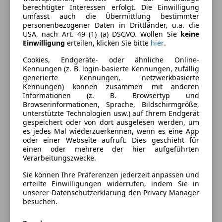
Armlehne
Farbe und Innenausstattung
berechtigter Interessen erfolgt. Die Einwilligung
Beheizbares Lenkrad
umfasst auch die Übermittlung bestimmter
Berganfahrassistent
personenbezogener Daten in Drittländer, u.a. die
Außenfarbe
Grau
USA, nach Art. 49 (1) (a) DSGVO. Wollen Sie
keine
Einparkhilfe
Einwilligung
erteilen, klicken Sie bitte
hier
.
Farbe laut Hersteller
Grau
Einparkhilfe Rückfahrkamera
Einparkhilfe selbstlenkendes System
Cookies, Endgeräte- oder ähnliche Online-
Lackierung
Metallic
Kennungen (z. B. login-basierte Kennungen, zufällig
Einparkhilfe Sensoren hinten
generierte Kennungen, netzwerkbasierte
Innenausstattung
Vollleder
Einparkhilfe Sensoren vorne
Kennungen) können zusammen mit anderen
Elektrische Fensterheber
Informationen (z. B. Browsertyp und
Browserinformationen, Sprache, Bildschirmgröße,
Elektrische Heckklappe
Fahrzeugbeschreibung
unterstützte Technologien usw.) auf Ihrem Endgerät
Elektrische Seitenspiegel
gespeichert oder von dort ausgelesen werden, um
Elektrische Sitze
es jedes Mal wiederzuerkennen, wenn es eine App
Herzlich Willkommen bei SIZEK MOTORS
oder einer Webseite aufruft. Dies geschieht für
Getönte Scheiben
einen oder mehrere der hier aufgeführten
Head-up display
Verarbeitungszwecke.
Klimaanlage
Sie können Ihre Präferenzen jederzeit anpassen und
Lederausstattung
Vielen Dank für Ihr Interesse an diesem exklusiven
erteilte Einwilligungen widerrufen, indem Sie in
Lederlenkrad
BMW X7.
unserer Datenschutzerklärung den Privacy Manager
besuchen.
Lichtsensor
Lordosenstütze