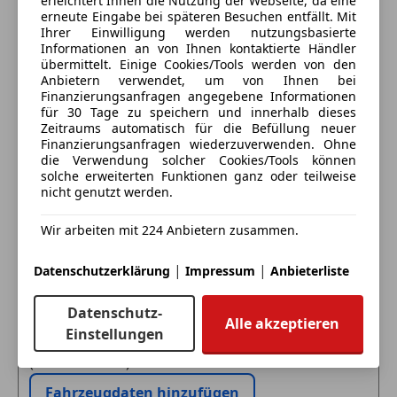
erleichtert Ihnen die Nutzung der Webseite, da eine
Kurvenlicht
erneute Eingabe bei späteren Besuchen entfällt. Mit
LED-Scheinwerfer
Sonderausstattung & technische Highlights:
Ihrer Einwilligung werden nutzungsbasierte
Anbieter kontaktieren
LED-Tagfahrlicht
Informationen an von Ihnen kontaktierte Händler
*M Carbon Außenspiegel-Abdeckkappen
übermittelt. Einige Cookies/Tools werden von den
Müdigkeitswarnsystem
Deine Nachricht
Anbietern verwendet, um von Ihnen bei
Notbremsassistent
*Aktive Sitzbelüftung vorne
Finanzierungsanfragen angegebene Informationen
Notrufsystem
für 30 Tage zu speichern und innerhalb dieses
Zeitraums automatisch für die Befüllung neuer
Reifendruckkontrollsystem
*Ambient Air-Paket für individuelle
Finanzierungsanfragen wiederzuverwenden. Ohne
Seitenairbag
Innenraumluftqualität
die Verwendung solcher Cookies/Tools können
Servolenkung
solche erweiterten Funktionen ganz oder teilweise
nicht genutzt werden.
Spurhalteassistent
*Shadow-Line Exterieur
Tagfahrlicht
Wir arbeiten mit 224 Anbietern zusammen.
Totwinkel-Assistent
*Driving Assistant Professional (Spurhalteassistent,
Traktionskontrolle
adaptive Geschwindigkeitsregelung,
|
|
Datenschutzerklärung
Impressum
Anbieterliste
Eintauschwagen: Kaufen und verkaufen in nur einem
Verkehrszeichenerkennung
Notbremsassistent u.v.m.)
Schritt
Wegfahrsperre
Datenschutz-
Zentralverriegelung
Alle akzeptieren
*Gepäckraum-Trennnetz
Einstellungen
Ich möchte mein Auto in Zahlung geben
Extras
(unverbindlich).
*Innenausstattung mit CraftedClarity
Alufelgen
Glasapplikationen und Carbon-Interieurleisten
Fahrzeugdaten hinzufügen