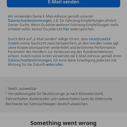
E-Mail senden
*Bowers & Wilkins Premium Soundsystem
Wir verwenden Deine E-Mail-Adresse gemäß unseren
*Standheizung mit Fernbedienung
Datenschutzbestimmungen
, z.B. für Fahrzeug-Empfehlungen ähnlich
Deiner Suche. Wenn Du keine weiteren Fahrzeug-Empfehlungen mehr
erhalten willst, kannst Du jederzeit
hier
widersprechen.
Durch Klick auf „E-Mail senden“ willige ich ein, dass (
AutoScout24
GmbH
) meine Nachricht zwischenspeichert, an den Händler sowie ggf.
seine Kooperationspartner weiterleitet und bestimmte Performance-
Parameter des Händlers zur Verbesserung des Kundenerlebnisses
erfasst. AutoScout24 GmbH verwendet die E-Mail-Adresse gemäß ihren
Datenschutzbestimmungen
. Ich kann diese Einwilligung jederzeit mit
Wirkung für die Zukunft
widerrufen
.
Weitere Ausstattungsmerkmale:
*7-Sitzer mit elektrisch verstellbarer 3. Sitzreihe
*BMW Live Cockpit Professional mit Head-up-Display
MwSt. ausweisbar
Herstellerangabe für Neufahrzeuge. Je nach Kilometerstand,
Fahrverhalten, Batteriealter und Ladeverhalten kann die elektrische
*DAB+ Radio, induktive Ladestation für Smartphones
Reichweite bei Gebrauchtwagen deutlich abweichen.
*BMW Display-Key
Something went wrong