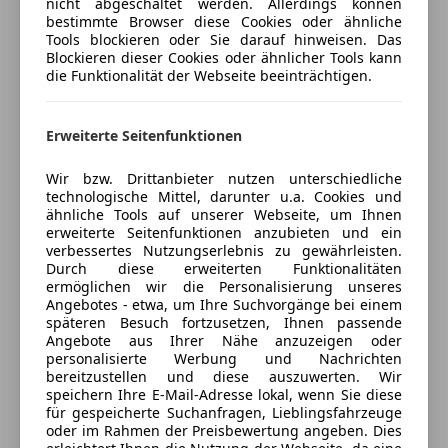
nicht abgeschaltet werden. Allerdings können
CD
bestimmte Browser diese Cookies oder ähnliche
Verkäufer
Händler
Tools blockieren oder Sie darauf hinweisen. Das
DAB-Radio
Blockieren dieser Cookies oder ähnlicher Tools kann
Freisprecheinrichtung
die Funktionalität der Webseite beeinträchtigen.
SIZEK Motors GmbH
Induktionsladen für Smartphones
5
Sterne
Radio
Sternebewertung 5 von 5
(100% Weiterempfehlungen)
Erweiterte Seitenfunktionen
Soundsystem
Fahrzeuginformation:
Anbieter auf AutoScout24 seit 2026
*Flexible Finanzierungsmöglichkeiten, auch ohne
Sicherheit
Wir bzw. Drittanbieter nutzen unterschiedliche
Verkauf & Werkstatt
Anzahlung
technologische Mittel, darunter u.a. Cookies und
ABS
ähnliche Tools auf unserer Webseite, um Ihnen
Geschlossen
erweiterte Seitenfunktionen anzubieten und ein
Abstandstempomat
*Besichtigungen nur nach Terminvereinbarung
Öffnet um 9:00
verbessertes Nutzungserlebnis zu gewährleisten.
Abstandswarner
Durch diese erweiterten Funktionalitäten
Peintner Straße 10
,
Alarmanlage
ermöglichen wir die Personalisierung unseres
Optionales Garantiepaket (12–36 Monate) verfügbar
4060 Leonding, AT
Angebotes - etwa, um Ihre Suchvorgänge bei einem
Beifahrerairbag
späteren Besuch fortzusetzen, Ihnen passende
ESP
Kontakt
Angebote aus Ihrer Nähe anzuzeigen oder
Fahrerairbag
personalisierte Werbung und Nachrichten
Sizek Motors
bereitzustellen und diese auszuwerten. Wir
Fernlichtassistent
speichern Ihre E-Mail-Adresse lokal, wenn Sie diese
Isofix
für gespeicherte Suchanfragen, Lieblingsfahrzeuge
Alle Fahrzeuge des Anbieters
Kopfairbag
oder im Rahmen der Preisbewertung angeben. Dies