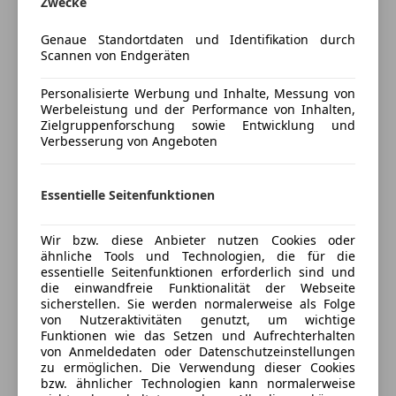
Zwecke
Luftfederung
Massagesitze
Fahrzeugbeschreibung:
Genaue Standortdaten und Identifikation durch
Multifunktionslenkrad
Dieser BMW X7 vereint beeindruckende Leistung mit
Scannen von Endgeräten
Mehr anzeigen
Navigationssystem
höchstem Komfort und modernster Technologie. Der
Panoramadach
Personalisierte Werbung und Inhalte, Messung von
kraftvolle 4,4-Liter V8 Mild-Hybrid-Motor garantiert
Werbeleistung und der Performance von Inhalten,
Versicherung
Regensensor
souveräne Fahrdynamik, während das adaptive
Zielgruppenforschung sowie Entwicklung und
Schiebedach
Luftfahrwerk zusammen mit dem M Sport Pro Paket
Verbesserung von Angeboten
Kfz-Versicherung
Schlüssellose Zentralverriegelung
ein sportlich-agiles Fahrerlebnis ermöglicht. Im
Sitzbelüftung
Interieur erwarten Sie edle Materialien wie Leder
Essentielle Seitenfunktionen
Sitzheizung
Versicherungsschutz an Ihre Bedürfnisse
Merino, Carbon- und Glasapplikationen, eine 5-
Standheizung
anpassen
Zonen-Klimaautomatik sowie Sitze mit
Wir bzw. diese Anbieter nutzen Cookies oder
Start/Stop-Automatik
Massagefunktion. Umfangreiche Assistenzsysteme
Freischaden-Gutschein ab Stufe 0
ähnliche Tools und Technologien, die für die
Tempomat
unterstützen Sie bei jedem Fahrmanöver – von
essentielle Seitenfunktionen erforderlich sind und
Auto einfach online versichern & Rabatt holen
die einwandfreie Funktionalität der Webseite
Parkassistent bis Driving Assistant Professional. Das
Unterhaltung/Media
sicherstellen. Sie werden normalerweise als Folge
Panoramadach Sky Lounge sorgt für ein
von Nutzeraktivitäten genutzt, um wichtige
Android Auto
lichtdurchflutetes Ambiente, ergänzt durch das
Funktionen wie das Setzen und Aufrechterhalten
Jetzt berechnen
Apple CarPlay
von Anmeldedaten oder Datenschutzeinstellungen
erstklassige Bowers & Wilkins Soundsystem. Ein
zu ermöglichen. Die Verwendung dieser Cookies
Bluetooth
Fahrzeug, das Luxus, Sicherheit und Sportlichkeit
bzw. ähnlicher Technologien kann normalerweise
Bordcomputer
perfekt verbindet.