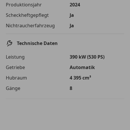
Die tatsächlichen Konditionen sind abhängig von Ihrer Bonität sowie
Produktionsjahr
2024
von der von Ihnen gewählten Bank. Rückzahlungszeitraum 1-10
Jahre. Zinsspanne Sollzinssatz: 2,90% - 14,90%.
Scheckheftgepflegt
Ja
Jetzt berechnen
Nichtraucherfahrzeug
Ja
Technische Daten
Leistung
390 kW (530 PS)
Getriebe
Automatik
Hubraum
4 395 cm³
Gänge
8