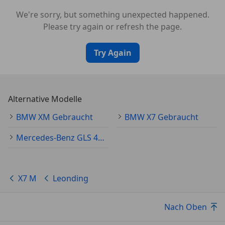
*Individualleder Merino Schwarz
We're sorry, but something unexpected happened.
Please try again or refresh the page.
*Elektrisch verstellbare Komfortsitze mit Memory-
Funktion
Try Again
*Soft-Close-Türen und Heckklappe
*Sport-Lenkrad M Leder mit Multifunktion
Alternative Modelle
*Luftfederung mit Niveauregulierung und
BMW XM Gebraucht
BMW X7 Gebraucht
Wankstabilisierung (Executive Drive Pro)
Mercedes-Benz GLS 400 Gebraucht
*Umfassende Fahrassistenzsysteme (Active Guard
Plus, Attention Assist, Fernlichtassistent,
Rückfahrassistent)
X7 M
Leonding
*Sicherheitsausstattung: Knie-, Seiten- und
Nach Oben
Kopfairbags, aktive Motorhaube