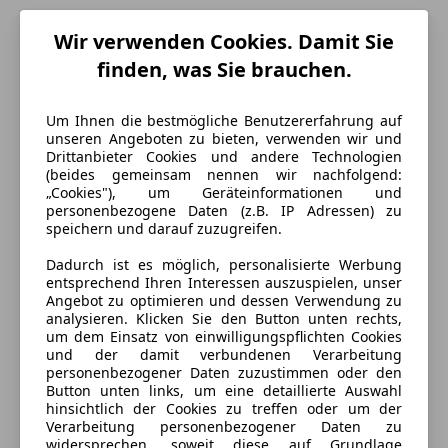
Wir verwenden Cookies. Damit Sie
finden, was Sie brauchen.
Um Ihnen die bestmögliche Benutzererfahrung auf
unseren Angeboten zu bieten, verwenden wir und
Drittanbieter Cookies und andere Technologien
(beides gemeinsam nennen wir nachfolgend:
„Cookies"), um Geräteinformationen und
personenbezogene Daten (z.B. IP Adressen) zu
speichern und darauf zuzugreifen.
Energieverbrauch
Dadurch ist es möglich, personalisierte Werbung
Anderer Energieträger
Strom
entsprechend Ihren Interessen auszuspielen, unser
Angebot zu optimieren und dessen Verwendung zu
analysieren. Klicken Sie den Button unten rechts,
um dem Einsatz von einwilligungspflichten Cookies
Ausstattung
und der damit verbundenen Verarbeitung
personenbezogener Daten zuzustimmen oder den
Komfort
Mehr anzeigen
Button unten links, um eine detaillierte Auswahl
hinsichtlich der Cookies zu treffen oder um der
4-Zonen-Klimaautomatik
Verarbeitung personenbezogener Daten zu
widersprechen, soweit diese auf Grundlage