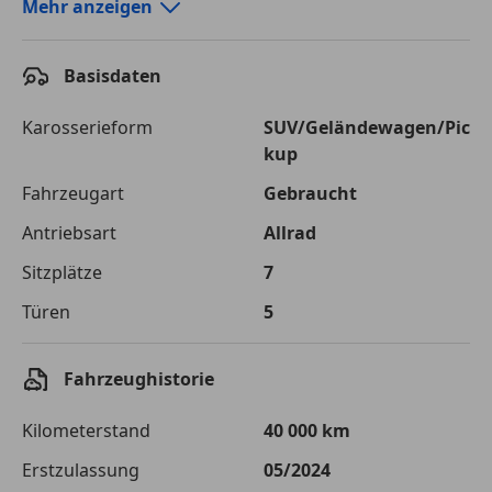
Autokredit-Rechner von durchblicker.at
Mehr anzeigen
Einfach Rate berechnen und günstige Konditionen
finden!
Basisdaten
Autokredit vergleichen
Karosserieform
SUV/Geländewagen/Pic
kup
Laufzeit
120 Monate
Fahrzeugart
Gebraucht
Kreditbetrag
€ 75 000,-
Antriebsart
Allrad
Zu zahlender
€ 105 661,-
Sitzplätze
7
Gesamtbetrag
Türen
5
Einberechnete Gebühren
€ 0,-
Effektivzinsatz
7,50 %
Fahrzeughistorie
Sollzinssatz
7,25 %
Kilometerstand
40 000 km
Monatliche Rate
€ 880,51
Erstzulassung
05/2024