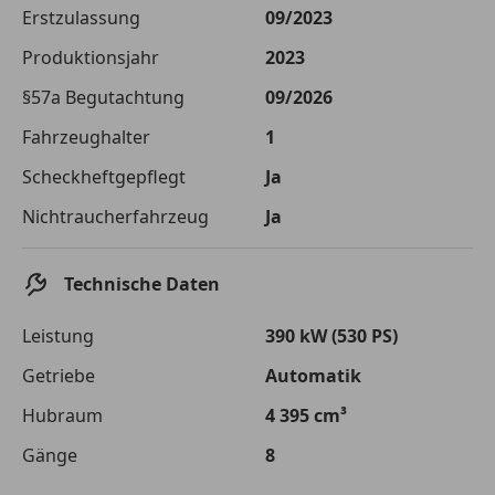
Die tatsächlichen Konditionen sind abhängig von Ihrer Bonität sowie
Erstzulassung
09/2023
von der von Ihnen gewählten Bank. Rückzahlungszeitraum 1-10
Jahre. Zinsspanne Sollzinssatz: 2,90% - 14,90%.
Produktionsjahr
2023
Jetzt berechnen
§57a Begutachtung
09/2026
Fahrzeughalter
1
Scheckheftgepflegt
Ja
Nichtraucherfahrzeug
Ja
Technische Daten
Leistung
390 kW (530 PS)
Getriebe
Automatik
Hubraum
4 395 cm³
Gänge
8