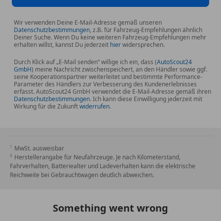
Fahrassistenz-System: Aufmerksamkeits-Assistent
Fahrassistenz-System: BMW Gestiksteuerung
Wir verwenden Deine E-Mail-Adresse gemäß unseren
Datenschutzbestimmungen
, z.B. für Fahrzeug-Empfehlungen ähnlich
Fahrassistenz-System: Driving Assistant
Deiner Suche. Wenn Du keine weiteren Fahrzeug-Empfehlungen mehr
erhalten willst, kannst Du jederzeit
hier
widersprechen.
Fahrassistenz-System: Fahrerlebnisschalter
Fahrassistenz-System: Fernlichtassistent
Durch Klick auf „E-Mail senden“ willige ich ein, dass (
AutoScout24
Fahrassistenz-System: Rückfahr-Assistent
GmbH
) meine Nachricht zwischenspeichert, an den Händler sowie ggf.
seine Kooperationspartner weiterleitet und bestimmte Performance-
Fahrwerkssystem: Executive Drive Pro
Parameter des Händlers zur Verbesserung des Kundenerlebnisses
erfasst. AutoScout24 GmbH verwendet die E-Mail-Adresse gemäß ihren
(Wankstabilisierung)
Datenschutzbestimmungen
. Ich kann diese Einwilligung jederzeit mit
Fußmatten Velours
Wirkung für die Zukunft
widerrufen
.
Gepäckraum-Paket
Geschwindigkeits-Regelanlage mit Bremsfunktion
Getriebe Sport-Automatic - mit Steptronic (8-Stufen)
MwSt. ausweisbar
Head-up-Display
Herstellerangabe für Neufahrzeuge. Je nach Kilometerstand,
Heckklappe zweiteilig
Fahrverhalten, Batteriealter und Ladeverhalten kann die elektrische
Reichweite bei Gebrauchtwagen deutlich abweichen.
Heckleuchten LED
Induktionsladeschale für Smartphone (Wireless
Charging)
Something went wrong
Innenausstattung: Erweiterte Lederausstattung BMW