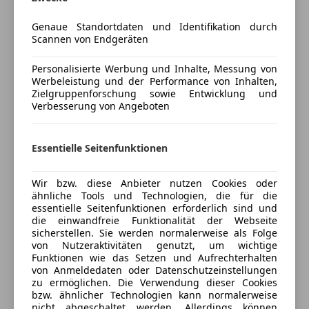
Panorama mit Sternenhimmel - Carboninterieur -
Lederlenkrad
STandheizung - Sitzlüftung - Massagesitze - Driv. Ass.
Genaue Standortdaten und Identifikation durch
Lichtsensor
Scannen von Endgeräten
Prof. Park. Ass. Prof.
Lordosenstütze
Luftfederung
Personalisierte Werbung und Inhalte, Messung von
Multifunktionslenkrad
Werbeleistung und der Performance von Inhalten,
Betreffend Besichtigung und Probefahrt bitte um
Zielgruppenforschung sowie Entwicklung und
Mehr anzeigen
Navigationssystem
Verbesserung von Angeboten
Terminvereinbarung.
Panoramadach
Regensensor
Versicherung
Gerne nehmen wir Ihren Gebrauchtwagen in
Schiebedach
Essentielle Seitenfunktionen
Zahlung.
Schlüssellose Zentralverriegelung
Kfz-Versicherung
Sitzbelüftung
Wir bzw. diese Anbieter nutzen Cookies oder
Finanzierungspartner: BMW Bank // WSD Donau
ähnliche Tools und Technologien, die für die
Sitzheizung
Versicherungsschutz an Ihre Bedürfnisse
Leasing – Top Konditionen
essentielle Seitenfunktionen erforderlich sind und
Standheizung
die einwandfreie Funktionalität der Webseite
anpassen
Versicherungspartner: Wr. Städtische Versicherung –
Start/Stop-Automatik
sicherstellen. Sie werden normalerweise als Folge
Top Konditionen
Freischaden-Gutschein ab Stufe 0
von Nutzeraktivitäten genutzt, um wichtige
Tempomat
Funktionen wie das Setzen und Aufrechterhalten
Auto einfach online versichern & Rabatt holen
von Anmeldedaten oder Datenschutzeinstellungen
Unterhaltung/Media
Die Firma Pokorny Premium Automobile hat sich auf
zu ermöglichen. Die Verwendung dieser Cookies
den Verkauf von Autos spezialisiert, welche in gutem
bzw. ähnlicher Technologien kann normalerweise
Android Auto
Gesamtzustand sind und die Historie in Ordnung ist.
nicht abgeschaltet werden. Allerdings können