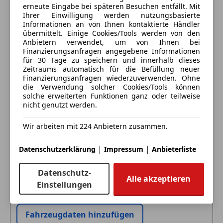
Innenausstattung: Voll-Leder Individual Merino
erneute Eingabe bei späteren Besuchen entfällt. Mit
Kopfairbag
Anbieter kontaktieren
Komfort-Paket
Ihrer Einwilligung werden nutzungsbasierte
Laserlicht
Informationen an von Ihnen kontaktierte Händler
M Multifunktionssitze vorn
LED-Tagfahrlicht
übermittelt. Einige Cookies/Tools werden von den
Deine Nachricht
M Sport Pro Paket
Anbietern verwendet, um von Ihnen bei
Müdigkeitswarnsystem
Metallic-Lackierung
Finanzierungsanfragen angegebene Informationen
Nachtsicht-Assistent
für 30 Tage zu speichern und innerhalb dieses
Parkassistent-Paket Professional
Nebelscheinwerfer
Zeitraums automatisch für die Befüllung neuer
Servolenkung Integral - Aktivlenkung
Finanzierungsanfragen wiederzuverwenden. Ohne
Notbremsassistent
Sitzausstattung: 6-Sitzer
die Verwendung solcher Cookies/Tools können
Notrufsystem
solche erweiterten Funktionen ganz oder teilweise
Sonnenschutzverglasung (hinten abgedunkelt)
Reifendruckkontrollsystem
nicht genutzt werden.
Standheizung
Seitenairbag
Travel und Comfort System
Servolenkung
Wir arbeiten mit 224 Anbietern zusammen.
3.Sitzreihe
Spurhalteassistent
Aerodynamik-Paket
|
|
Eintauschwagen: Kaufen und verkaufen in nur einem
Datenschutzerklärung
Impressum
Anbieterliste
Totwinkel-Assistent
Aerodynamik-Paket M-Technic
Schritt
Traktionskontrolle
Airbag Fahrer-/Beifahrerseite
Datenschutz-
Verkehrszeichenerkennung
Alle akzeptieren
Alarmanlage
Einstellungen
Ich möchte mein Auto in Zahlung geben
Wegfahrsperre
Ambiente-Beleuchtung
(unverbindlich).
Zentralverriegelung
Anhänger-Stabilisierungs-Programm (ASL)
Fahrzeugdaten hinzufügen
Extras
Anti-Blockier-System (ABS)