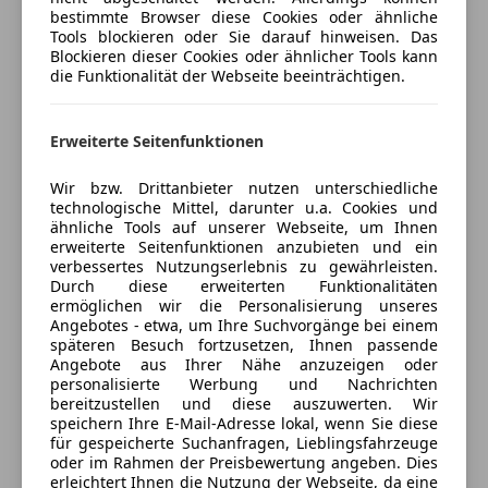
Apple CarPlay
Jetzt berechnen
bestimmte Browser diese Cookies oder ähnliche
Bluetooth
Tools blockieren oder Sie darauf hinweisen. Das
Nach über 2.000 verkauften Fahrzeugen weiß ich
Blockieren dieser Cookies oder ähnlicher Tools kann
Bordcomputer
worauf es beim Autokauf ankommt.
die Funktionalität der Webseite beeinträchtigen.
DAB-Radio
18 Jahre als Verkaufsleiter bei BMW und seit 2022 das
Verkäufer
Händler
Freisprecheinrichtung
eigene Unternehmen gegründet verkauf ich
Induktionsladen für Smartphones
Erweiterte Seitenfunktionen
ausschließlich Fahrzeuge welche meinem eigenen
Pokorny Premium Automobile e.U.
Radio
hohen Premium Anspruch gerecht werden.
Wir bzw. Drittanbieter nutzen unterschiedliche
Soundsystem
5
Sterne
Sternebewertung 5 von 5
Sie suchen ein schönes Auto und einen Händler mit
technologische Mittel, darunter u.a. Cookies und
(96% Weiterempfehlungen)
ähnliche Tools auf unserer Webseite, um Ihnen
Sicherheit
Handschlagqualität dann sind Sie bei mir richtig.
Anbieter auf AutoScout24 seit 2023
erweiterte Seitenfunktionen anzubieten und ein
verbessertes Nutzungserlebnis zu gewährleisten.
ABS
Raiffeisengasse 31
,
Durch diese erweiterten Funktionalitäten
Abstandstempomat
2213 Bockfließ, AT
ermöglichen wir die Personalisierung unseres
Abstandswarner
Angebotes - etwa, um Ihre Suchvorgänge bei einem
6 Sitze
späteren Besuch fortzusetzen, Ihnen passende
Alarmanlage
Kontakt
Anhängerkupplung (Kugelkopf schwenkbar)
Angebote aus Ihrer Nähe anzuzeigen oder
Beifahrerairbag
personalisierte Werbung und Nachrichten
Außenausstattung: Shadow-Line
Markus Pokorny
ESP
bereitzustellen und diese auszuwerten. Wir
Exklusiv-Paket
speichern Ihre E-Mail-Adresse lokal, wenn Sie diese
Fahrerairbag
Fahrassistenz-System: Driving Assistant Professional
für gespeicherte Suchanfragen, Lieblingsfahrzeuge
Alle Fahrzeuge des Anbieters
Fernlichtassistent
oder im Rahmen der Preisbewertung angeben. Dies
Innenausstattung: Interieurleisten Carbon
Isofix
erleichtert Ihnen die Nutzung der Webseite, da eine