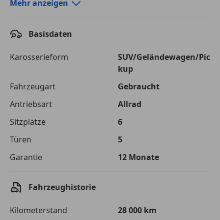
Autokredit-Rechner von durchblicker.at
Mehr anzeigen
Einfach Rate berechnen und günstige Konditionen
finden!
Basisdaten
Autokredit vergleichen
Karosserieform
SUV/Geländewagen/Pic
kup
Laufzeit
120 Monate
Fahrzeugart
Gebraucht
Kreditbetrag
€ 75 000,-
Antriebsart
Allrad
Zu zahlender
€ 105 661,-
Sitzplätze
6
Gesamtbetrag
Türen
5
Einberechnete Gebühren
€ 0,-
Garantie
12 Monate
Effektivzinsatz
7,50 %
Sollzinssatz
7,25 %
Fahrzeughistorie
Monatliche Rate
€ 880,51
Kilometerstand
28 000 km