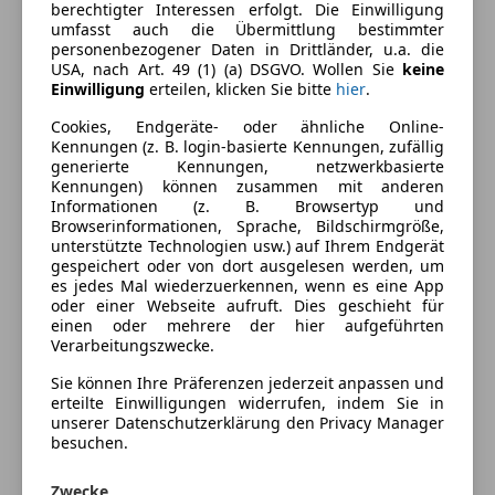
Ausstattung
berechtigter Interessen erfolgt. Die Einwilligung
umfasst auch die Übermittlung bestimmter
personenbezogener Daten in Drittländer, u.a. die
Komfort
Mehr anzeigen
USA, nach Art. 49 (1) (a) DSGVO. Wollen Sie
keine
Einwilligung
erteilen, klicken Sie bitte
hier
.
4-Zonen-Klimaautomatik
Armlehne
Farbe und Innenausstattung
Cookies, Endgeräte- oder ähnliche Online-
Beheizbares Lenkrad
Kennungen (z. B. login-basierte Kennungen, zufällig
generierte Kennungen, netzwerkbasierte
Berganfahrassistent
Außenfarbe
Schwarz
Kennungen) können zusammen mit anderen
Einparkhilfe
Informationen (z. B. Browsertyp und
Lackierung
Andere
Einparkhilfe Rückfahrkamera
Browserinformationen, Sprache, Bildschirmgröße,
unterstützte Technologien usw.) auf Ihrem Endgerät
Einparkhilfe selbstlenkendes System
Innenausstattung
Vollleder
gespeichert oder von dort ausgelesen werden, um
Einparkhilfe Sensoren hinten
es jedes Mal wiederzuerkennen, wenn es eine App
Einparkhilfe Sensoren vorne
oder einer Webseite aufruft. Dies geschieht für
Fahrzeugbeschreibung
einen oder mehrere der hier aufgeführten
Elektrische Fensterheber
Verarbeitungszwecke.
Elektrische Heckklappe
Zum Verkauf steht ein Perfekter BMW X7 M60i aus
Sie können Ihre Präferenzen jederzeit anpassen und
Elektrische Seitenspiegel
erster Hand.
erteilte Einwilligungen widerrufen, indem Sie in
Elektrische Sitze
unserer Datenschutzerklärung den Privacy Manager
Getönte Scheiben
besuchen.
Head-up display
6 sitzer - Kristallscheinwerfer - Iconic Glow - AHK -
Zwecke
Lederausstattung