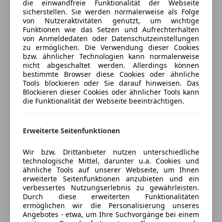
Innovations-Paket
die einwandfreie Funktionalität der Webseite
Versicherung
Regensensor
M Sportbremsen
sicherstellen. Sie werden normalerweise als Folge
von Nutzeraktivitäten genutzt, um wichtige
Schlüssellose Zentralverriegelung
Funktionen wie das Setzen und Aufrechterhalten
Kfz-Versicherung
Sitzbelüftung
von Anmeldedaten oder Datenschutzeinstellungen
Sitzheizung
zu ermöglichen. Die Verwendung dieser Cookies
bzw. ähnlicher Technologien kann normalerweise
Sitzheizung hinten
Versicherungsschutz an Ihre Bedürfnisse
Assistenzsysteme
nicht abgeschaltet werden. Allerdings können
Standheizung
anpassen
Active Guard (Bremsassistent)
bestimmte Browser diese Cookies oder ähnliche
Start/Stop-Automatik
Tools blockieren oder Sie darauf hinweisen. Das
Active Guard Plus (Spurhalteassistent,
Freischaden-Gutschein ab Stufe 0
Blockieren dieser Cookies oder ähnlicher Tools kann
teilb. Rücksitzbank
Frontkollisionswarnung)
die Funktionalität der Webseite beeinträchtigen.
Auto einfach online versichern & Rabatt holen
Tempomat
Aufmerksamkeits-Assistent
Driving Assistant
Unterhaltung/Media
Rückfahr-Assistent
Erweiterte Seitenfunktionen
Jetzt berechnen
Android Auto
Park Distance Control (PDC) vorn und hinten
Wir bzw. Drittanbieter nutzen unterschiedliche
Apple CarPlay
Anhänger-Stabilisierungs-Programm (ASL)
technologische Mittel, darunter u.a. Cookies und
Bluetooth
Dynamische Tractions Control (DTC)
ähnliche Tools auf unserer Webseite, um Ihnen
Bordcomputer
Fahrerlebnisschalter
Verkäufer
erweiterte Seitenfunktionen anzubieten und ein
Privat
verbessertes Nutzungserlebnis zu gewährleisten.
DAB-Radio
Durch diese erweiterten Funktionalitäten
Freisprecheinrichtung
6020 Innsbruck, AT
ermöglichen wir die Personalisierung unseres
Induktionsladen für Smartphones
Angebotes - etwa, um Ihre Suchvorgänge bei einem