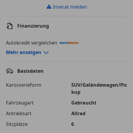
⚠
Inserat melden
Finanzierung
Autokredit vergleichen
Autokredit-Rechner von durchblicker.at
Mehr anzeigen
Einfach Rate berechnen und günstige Konditionen
finden!
Basisdaten
Autokredit vergleichen
Karosserieform
SUV/Geländewagen/Pic
kup
Laufzeit
120 Monate
Fahrzeugart
Gebraucht
Kreditbetrag
€ 70 000,-
Antriebsart
Allrad
Zu zahlender
€ 98 617,-
Sitzplätze
6
Gesamtbetrag