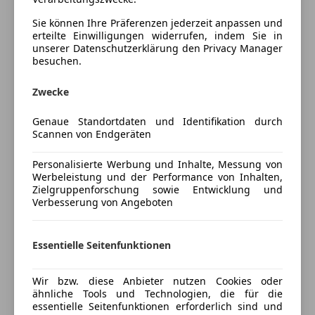
Einparkhilfe Sensoren hinten
Innenausstattung
Sie können Ihre Präferenzen jederzeit anpassen und
Einparkhilfe Sensoren vorne
Innenausstattung
Vollleder
erteilte Einwilligungen widerrufen, indem Sie in
Elektrische Fensterheber
unserer Datenschutzerklärung den Privacy Manager
Elektrische Heckklappe
besuchen.
Elektrische Seitenspiegel
Fahrzeugbeschreibung
Zwecke
Elektrische Sitze
Elektrische Sitzeinstellung, hinten
Highlights
Genaue Standortdaten und Identifikation durch
Getönte Scheiben
Bowers & Wilkins Sound-System
Scannen von Endgeräten
Head-up display
Panoramadach Sky Lounge (Glas, LED-
Klimaautomatik
Beleuchtung)
Personalisierte Werbung und Inhalte, Messung von
Lederausstattung
Werbeleistung und der Performance von Inhalten,
BMW Night Vision
Zielgruppenforschung sowie Entwicklung und
Lederlenkrad
Executive Drive Pro (Wankstabilisierung)
Verbesserung von Angeboten
Lichtsensor
Voll-Leder Individual Merino
Lordosenstütze
6-Sitzer
Luftfederung
Essentielle Seitenfunktionen
Sitze vorn mit Massagefunktion
Massagesitze
Komfortsitze vorn elektr. verstellbar mit Memory
Multifunktionslenkrad
Head-up-Display
Wir bzw. diese Anbieter nutzen Cookies oder
Mehr anzeigen
ähnliche Tools und Technologien, die für die
Navigationssystem
BMW Live Cockpit Professional
essentielle Seitenfunktionen erforderlich sind und
Panoramadach