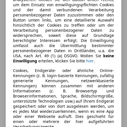
um dem Einsatz von einwilligungspflichten Cookies
Energieverbrauch
und der damit verbundenen Verarbeitung
personenbezogener Daten zuzustimmen oder den
Button unten links, um eine detaillierte Auswahl
Schadstoffklasse
Euro 6d-TEMP
hinsichtlich der Cookies zu treffen oder um der
Verarbeitung personenbezogener Daten zu
Kraftstoff
Benzin
widersprechen, soweit diese auf Grundlage
berechtigter Interessen erfolgt. Die Einwilligung
Kraftstoffverbrauch
10,90
l/100 km (komb.)
umfasst auch die Übermittlung bestimmter
personenbezogener Daten in Drittländer, u.a. die
USA, nach Art. 49 (1) (a) DSGVO. Wollen Sie
keine
Ausstattung
Einwilligung
erteilen, klicken Sie bitte
hier
.
Cookies, Endgeräte- oder ähnliche Online-
Komfort
Mehr anzeigen
Kennungen (z. B. login-basierte Kennungen, zufällig
generierte Kennungen, netzwerkbasierte
360° Kamera
Kennungen) können zusammen mit anderen
Armlehne
Farbe und Innenausstattung
Informationen (z. B. Browsertyp und
Beheizbares Lenkrad
Browserinformationen, Sprache, Bildschirmgröße,
unterstützte Technologien usw.) auf Ihrem Endgerät
Berganfahrassistent
Außenfarbe
Schwarz
gespeichert oder von dort ausgelesen werden, um
Einparkhilfe
es jedes Mal wiederzuerkennen, wenn es eine App
Lackierung
Metallic
Einparkhilfe Rückfahrkamera
oder einer Webseite aufruft. Dies geschieht für
einen oder mehrere der hier aufgeführten
Einparkhilfe selbstlenkendes System
Farbe der
Beige
Verarbeitungszwecke.