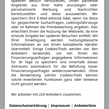
Kontakt
späteren Besuch fortzusetzen, Ihnen passende
Musikstreaming integriert
Sonderausstattung
Angebote aus Ihrer Nähe anzuzeigen oder
Soundsystem
Ambient Air-Paket
personalisierte Werbung und Nachrichten
TV
bereitzustellen und diese auszuwerten. Wir
BMW Drive Recorder (Dashcam)
speichern Ihre E-Mail-Adresse lokal, wenn Sie diese
USB
DAB-Tuner
Anbieter kontaktieren
für gespeicherte Suchanfragen, Lieblingsfahrzeuge
Volldigitales Kombiinstrument
Dachhimmel Alcantara
oder im Rahmen der Preisbewertung angeben. Dies
W-Lan / Wifi Hotspot
erleichtert Ihnen die Nutzung der Webseite, da eine
Gepäckraum-Paket
Deine Nachricht
erneute Eingabe bei späteren Besuchen entfällt. Mit
Getränkehalter mit Kühl-/Wärmefunktion
Sicherheit
Ihrer Einwilligung werden nutzungsbasierte
Glas-Applikationen CraftedClarity
Informationen an von Ihnen kontaktierte Händler
ABS
übermittelt. Einige Cookies/Tools werden von den
Interieurleisten Edelholz Fineline mit Aluminium
Anbietern verwendet, um von Ihnen bei
Abstandstempomat
Instrumententafel lederbezogen
Finanzierungsanfragen angegebene Informationen
Abstandswarner
LM-Felgen 22" BMW Individual Y-Speiche 758
für 30 Tage zu speichern und innerhalb dieses
Airbag hinten
Zeitraums automatisch für die Befüllung neuer
Metallic-Lackierung
Finanzierungsanfragen wiederzuverwenden. Ohne
Alarmanlage
Soft-Close-Automatik für Türen
die Verwendung solcher Cookies/Tools können
Beifahrerairbag
Sonnenschutzrollo hinten
solche erweiterten Funktionen ganz oder teilweise
ESP
nicht genutzt werden.
Sonnenschutzverglasung
3 ähnliche Fahrzeuge gefunden
Fahrerairbag
TV-Funktion Plus
Ich erlaube den Händlern dieser
Fernlichtassistent
Wir arbeiten mit 224 Anbietern zusammen.
Winterfreude-Paket
Fahrzeuge mich zu kontaktieren.
Isofix
|
|
Datenschutzerklärung
Impressum
Anbieterliste
Kopfairbag