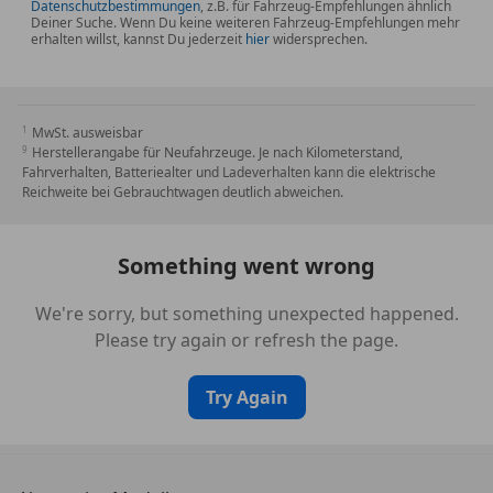
Reifendruck-Kontrollsystem
Datenschutzbestimmungen
, z.B. für Fahrzeug-Empfehlungen ähnlich
Deiner Suche. Wenn Du keine weiteren Fahrzeug-Empfehlungen mehr
Isofix-Aufnahmen
Extras
erhalten willst, kannst Du jederzeit
hier
widersprechen.
Gesetzlicher Notruf
Alufelgen (22")
Intelligenter Notruf inkl. TeleServices
Ambientebeleuchtung
Parkbremse elektrisch
Anhängerkupplung
MwSt. ausweisbar
Luftfederung mit Niveauregelung
Dachreling
Herstellerangabe für Neufahrzeuge. Je nach Kilometerstand,
Sportdifferential
Fahrverhalten, Batteriealter und Ladeverhalten kann die elektrische
Elektronische Parkbremse
Start/Stop-Anlage
Reichweite bei Gebrauchtwagen deutlich abweichen.
Gepäckraumabtrennung
Otto-Partikelfilter (OPF)
Innenspiegel automatisch abblendend
Euro 6d-TEMP
Scheinwerferreinigung
Something went wrong
Scheibenwaschdüsen heizbar
Sommerreifen
Akustikverglasung
Sportpaket
We're sorry, but something unexpected happened.
Diebstahlsicherung für Räder
Sportsitze
Please try again or refresh the page.
Sprachsteuerung
Touchscreen
Try Again
Winterpaket
Interieur
Ambiente-Beleuchtung
Interieurleisten Edelholz / Aluminium