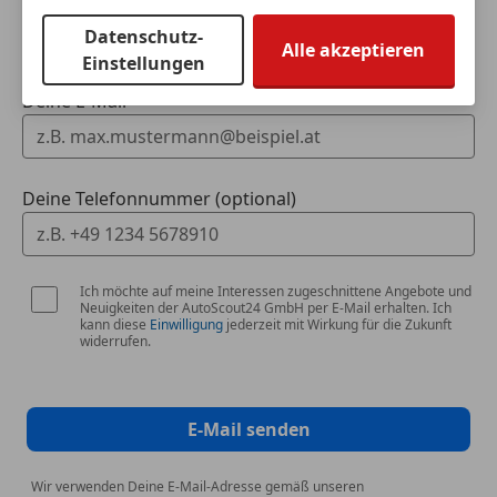
Dein Name
Kurvenlicht
Datenschutz-
Laserlicht
Multimedia
Alle akzeptieren
Einstellungen
LED-Scheinwerfer
BMW Live Cockpit Professional
LED-Tagfahrlicht
Deine E-Mail
Apple CarPlay Vorbereitung
Nebelscheinwerfer
Induktionsladeschale für Smartphone
Notbremsassistent
Concierge Services
Notrufsystem
ConnectedDrive Services
Deine Telefonnummer (optional)
Reifendruckkontrollsystem
Real Time Traffic Information (RTTI)
Seitenairbag
Remote Services / Remote 3D View
Servolenkung
Gestiksteuerung
Spurhalteassistent
USB-Schnittstelle
Ich möchte auf meine Interessen zugeschnittene Angebote und
Tagfahrlicht
Neuigkeiten der AutoScout24 GmbH per E-Mail erhalten. Ich
DAB-Radio
kann diese
Einwilligung
jederzeit mit Wirkung für die Zukunft
Totwinkel-Assistent
widerrufen.
Traktionskontrolle
Verkehrszeichenerkennung
Voll-LED Scheinwerfer
Technik & Sicherheit
E-Mail senden
Wegfahrsperre
Airbags (Front-, Seiten-, Kopf-, Knieairbags)
Zentralverriegelung
Active Protection Sicherheitssystem
Wir verwenden Deine E-Mail-Adresse gemäß unseren
Zentralverriegelung mit Funkfernbedienung