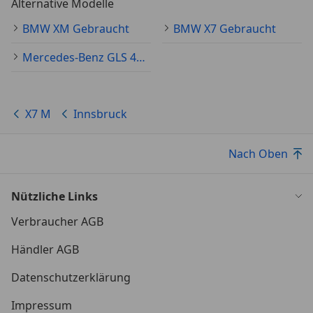
Alternative Modelle
Leder-Instrumententafel / Sensatec
Multifunktions-Sportlenkrad M-Technic
BMW XM Gebraucht
BMW X7 Gebraucht
Lenksäule elektrisch verstellbar
Mercedes-Benz GLS 400 Gebraucht
Mittelarmlehne hinten
Fußmatten Velours
Gepäckraum-Abtrennung (Netz)
Sitzreihe
X7 M
Innsbruck
Rücksitzlehne 40:20:40 teilbar
4-Zonen Klimaautomatik
Nach Oben
Einstiegsleisten beleuchtet
Nützliche Links
Verbraucher AGB
Exterieur
Shadow-Line Hochglanz (erweitert)
Händler AGB
Aerodynamik-Paket M-Technic
Datenschutzerklärung
Dachreling Shadow-Line
Heckleuchten LED
Impressum
Außenspiegel elektr. anklappbar / abblendend