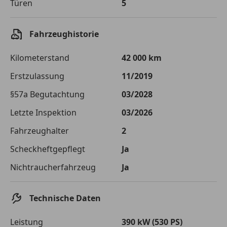
Türen
5
Einberechnete Gebühren
€ 0,-
Effektivzinsatz
7,50 %
Fahrzeughistorie
Sollzinssatz
7,25 %
Kilometerstand
42 000 km
Monatliche Rate
€ 821,81
Erstzulassung
11/2019
Die tatsächlichen Konditionen sind abhängig von Ihrer Bonität sowie
§57a Begutachtung
03/2028
von der von Ihnen gewählten Bank. Rückzahlungszeitraum 1-10
Jahre. Zinsspanne Sollzinssatz: 2,90% - 14,90%.
Letzte Inspektion
03/2026
Jetzt berechnen
Fahrzeughalter
2
Scheckheftgepflegt
Ja
Nichtraucherfahrzeug
Ja
Technische Daten
Leistung
390 kW (530 PS)