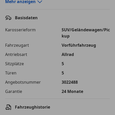
Autokredit-Rechner von durchblicker.at
Mehr anzeigen
Einfach Rate berechnen und günstige Konditionen
finden!
Basisdaten
Autokredit vergleichen
Karosserieform
SUV/Geländewagen/Pic
kup
Laufzeit
120 Monate
Fahrzeugart
Vorführfahrzeug
Kreditbetrag
€ 75 000,-
Antriebsart
Allrad
Zu zahlender
€ 105 661,-
Sitzplätze
5
Gesamtbetrag
Türen
5
Einberechnete Gebühren
€ 0,-
Angebotsnummer
3022488
Effektivzinsatz
7,50 %
Garantie
24 Monate
Sollzinssatz
7,25 %
Monatliche Rate
€ 880,51
Fahrzeughistorie