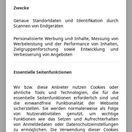
Fahrzeugbeschreibung
Start/Stop-Automatik
Zwecke
Tempomat
Allradsystem, Automatik, Auffahrwarnung mit City-
Unterhaltung/Media
Genaue Standortdaten und Identifikation durch
Anbremsfunktion, Bowers&Wilkins Diamond
Scannen von Endgeräten
Sorround Sound System, Connected Package
Bluetooth
Professional, Driving Assistant Professional,
Bordcomputer
Personalisierte Werbung und Inhalte, Messung von
Sportpaket, Connected Drive, Leichtmetallräder,
Werbeleistung und der Performance von Inhalten,
DAB-Radio
Zielgruppenforschung sowie Entwicklung und
Leichtmetallräder 23 Zoll, Standheizung,
Induktionsladen für Smartphones
Verbesserung von Angeboten
Navigationssystem Professional, Klimaautomatik,
MP3
aktive Sitzbelüftung, Sitze elektr. verstellbar,
Radio
Sportsitze, Sitzheizung Fahrer und Beifahrer,
Essentielle Seitenfunktionen
Soundsystem
Alarmanlage, Anhängerkupplung, Anhängerkupplung
USB
el. Schwenkbar, Spurverlassenswarnung,
Mehr anzeigen
Wir bzw. diese Anbieter nutzen Cookies oder
Volldigitales Kombiinstrument
Spurwechselwarnung, Multifunktionslenkrad, Handy-
ähnliche Tools und Technologien, die für die
essentielle Seitenfunktionen erforderlich sind und
Sicherheit
Vorbereitung, DAB Tuner, USB Audio Schnittstelle,
die einwandfreie Funktionalität der Webseite
Versicherung
Geschwindigkeitsregelung, Massagefunktion für
sicherstellen. Sie werden normalerweise als Folge
ABS
Fahrer und Beifahrer, Park Distance Control (PDC),
von Nutzeraktivitäten genutzt, um wichtige
Abstandswarner
Kfz-Versicherung
Funktionen wie das Setzen und Aufrechterhalten
Reifendruckanzeige, TeleServices, Fussmatten
Alarmanlage
von Anmeldedaten oder Datenschutzeinstellungen
Velours, Wärmekomfortpaket vorne, LED-
zu ermöglichen. Die Verwendung dieser Cookies
ESP