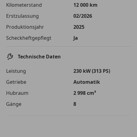
Die tatsächlichen Konditionen sind abhängig von Ihrer Bonität sowie
Kilometerstand
12 000 km
von der von Ihnen gewählten Bank. Rückzahlungszeitraum 1-10
Jahre. Zinsspanne Sollzinssatz: 2,90% - 14,90%.
Erstzulassung
02/2026
Jetzt berechnen
Produktionsjahr
2025
Scheckheftgepflegt
Ja
Technische Daten
Leistung
230 kW (313 PS)
Getriebe
Automatik
Hubraum
2 998 cm³
Gänge
8