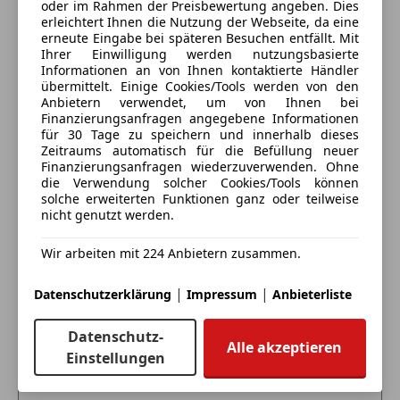
Geöffnet
oder im Rahmen der Preisbewertung angeben. Dies
erleichtert Ihnen die Nutzung der Webseite, da eine
Schließt um 12:00
erneute Eingabe bei späteren Besuchen entfällt. Mit
Mattersburger Straße 42
,
Ihrer Einwilligung werden nutzungsbasierte
7000 Eisenstadt, AT
Informationen an von Ihnen kontaktierte Händler
übermittelt. Einige Cookies/Tools werden von den
Anbietern verwendet, um von Ihnen bei
Kontakt
Finanzierungsanfragen angegebene Informationen
Matthias Pretz
für 30 Tage zu speichern und innerhalb dieses
Zeitraums automatisch für die Befüllung neuer
Finanzierungsanfragen wiederzuverwenden. Ohne
Alle Fahrzeuge des Anbieters
die Verwendung solcher Cookies/Tools können
solche erweiterten Funktionen ganz oder teilweise
nicht genutzt werden.
Anbieter kontaktieren
Wir arbeiten mit 224 Anbietern zusammen.
Deine Nachricht
|
|
Datenschutzerklärung
Impressum
Anbieterliste
Datenschutz-
Alle akzeptieren
Einstellungen