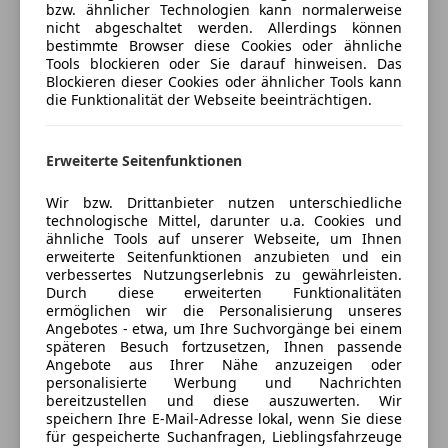
Versicherungsschutz an Ihre Bedürfnisse
Scheinwerfer, Shadow Line, Sonnenschutzverglasung,
bzw. ähnlicher Technologien kann normalerweise
Fahrerairbag
nicht abgeschaltet werden. Allerdings können
anpassen
Ablage für Wireless Charging, BMW Niere Iconic
Isofix
bestimmte Browser diese Cookies oder ähnliche
Glow, Bordcomputer, Fahrdynamik Regelsysteme,
Freischaden-Gutschein ab Stufe 0
Tools blockieren oder Sie darauf hinweisen. Das
LED-Scheinwerfer
Ladekabel (Mode 3) fuer oeffentlichens Laden,
Blockieren dieser Cookies oder ähnlicher Tools kann
Reifendruckkontrollsystem
Auto einfach online versichern & Rabatt holen
die Funktionalität der Webseite beeinträchtigen.
Radschraubensicherung, Integrierte Universal-
Seitenairbag
Fernbedienung, EfficientDynamics, Personal eSIM
Spurhalteassistent
Erweiterte Seitenfunktionen
Traktionskontrolle
Jetzt berechnen
Verkehrszeichenerkennung
Wir bzw. Drittanbieter nutzen unterschiedliche
Wegfahrsperre
technologische Mittel, darunter u.a. Cookies und
Zentralverriegelung
ähnliche Tools auf unserer Webseite, um Ihnen
Verkäufer
Händler
erweiterte Seitenfunktionen anzubieten und ein
Extras
verbessertes Nutzungserlebnis zu gewährleisten.
Durch diese erweiterten Funktionalitäten
Gady Auto Moto GmbH
Alufelgen
ermöglichen wir die Personalisierung unseres
Anhängerkupplung
Angebotes - etwa, um Ihre Suchvorgänge bei einem
5
Sterne
Sternebewertung 5 von 5
späteren Besuch fortzusetzen, Ihnen passende
Sportpaket
(100% Weiterempfehlungen)
Angebote aus Ihrer Nähe anzuzeigen oder
Sportsitze
Anbieter auf AutoScout24 seit 2009
personalisierte Werbung und Nachrichten
bereitzustellen und diese auszuwerten. Wir
Verkauf Automobile
speichern Ihre E-Mail-Adresse lokal, wenn Sie diese
für gespeicherte Suchanfragen, Lieblingsfahrzeuge