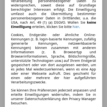
Verarbeitung personenbezogener Daten zu
widersprechen, soweit diese auf Grundlage
Ausstattung
berechtigter Interessen erfolgt. Die Einwilligung
umfasst auch die Übermittlung bestimmter
personenbezogener Daten in Drittländer, u.a. die
Komfort
Mehr anzeigen
USA, nach Art. 49 (1) (a) DSGVO. Wollen Sie
keine
Einwilligung
erteilen, klicken Sie bitte
hier
.
Einparkhilfe
Einparkhilfe Sensoren hinten
Cookies, Endgeräte- oder ähnliche Online-
Farbe und Innenausstattung
Kennungen (z. B. login-basierte Kennungen, zufällig
Einparkhilfe Sensoren vorne
generierte Kennungen, netzwerkbasierte
Elektrische Fensterheber
Außenfarbe
Grau
Kennungen) können zusammen mit anderen
Elektrische Seitenspiegel
Informationen (z. B. Browsertyp und
Farbe laut Hersteller
Bmw individual
Browserinformationen, Sprache, Bildschirmgröße,
Elektrische Sitze
unterstützte Technologien usw.) auf Ihrem Endgerät
dravitgrau
Klimaautomatik
gespeichert oder von dort ausgelesen werden, um
Lederausstattung
es jedes Mal wiederzuerkennen, wenn es eine App
Lackierung
Metallic
oder einer Webseite aufruft. Dies geschieht für
Massagesitze
einen oder mehrere der hier aufgeführten
Farbe der
Schwarz
Multifunktionslenkrad
Verarbeitungszwecke.
Innenausstattung
Navigationssystem
Sie können Ihre Präferenzen jederzeit anpassen und
Sitzbelüftung
Innenausstattung
Vollleder
erteilte Einwilligungen widerrufen, indem Sie in
Sitzheizung
unserer Datenschutzerklärung den Privacy Manager
besuchen.
Standheizung