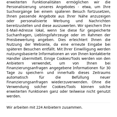
erweiterten Funktionalitäten ermöglichen wir die
Personalisierung unseres Angebotes - etwa, um Ihre
Suchvorgänge bei einem späteren Besuch fortzusetzen,
Ihnen passende Angebote aus Ihrer Nähe anzuzeigen
oder personalisierte Werbung und Nachrichten
Kfz-Versicherung
bereitzustellen und diese auszuwerten. Wir speichern Ihre
E-Mail-Adresse lokal, wenn Sie diese für gespeicherte
Suchanfragen, Lieblingsfahrzeuge oder im Rahmen der
Versicherungsschutz an Ihre Bedürfnisse anpa
Preisbewertung angeben. Dies erleichtert Ihnen die
Freischaden-Gutschein ab Stufe 0
Nutzung der Webseite, da eine erneute Eingabe bei
späteren Besuchen entfällt. Mit Ihrer Einwilligung werden
Auto einfach online versichern & Rabatt holen
nutzungsbasierte Informationen an von Ihnen kontaktierte
Händler übermittelt. Einige Cookies/Tools werden von den
Anbietern verwendet, um von Ihnen bei
Finanzierungsanfragen angegebene Informationen für 30
Jetzt berechnen
Tage zu speichern und innerhalb dieses Zeitraums
automatisch für die Befüllung neuer
Finanzierungsanfragen wiederzuverwenden. Ohne die
Verwendung solcher Cookies/Tools können solche
erweiterten Funktionen ganz oder teilweise nicht genutzt
werden.
Anbieter kontaktiere
Wir arbeiten mit 224 Anbietern zusammen.
Deine Nachricht