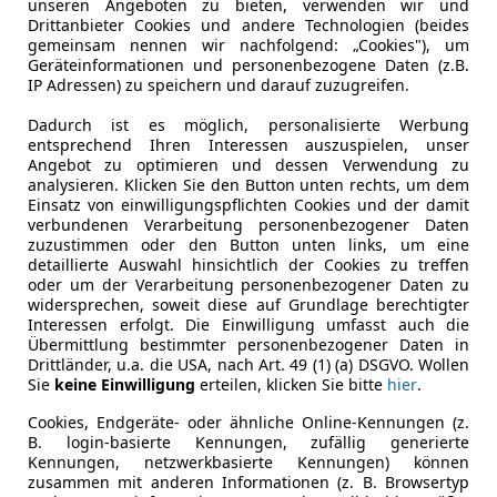
unseren Angeboten zu bieten, verwenden wir und
Leistung
125 kW (17
Drittanbieter Cookies und andere Technologien (beides
gemeinsam nennen wir nachfolgend: „Cookies"), um
Getriebe
Schaltgetr
Geräteinformationen und personenbezogene Daten (z.B.
IP Adressen) zu speichern und darauf zuzugreifen.
Hubraum
2 494 cm³
Dadurch ist es möglich, personalisierte Werbung
entsprechend Ihren Interessen auszuspielen, unser
Angebot zu optimieren und dessen Verwendung zu
analysieren. Klicken Sie den Button unten rechts, um dem
Einsatz von einwilligungspflichten Cookies und der damit
verbundenen Verarbeitung personenbezogener Daten
zuzustimmen oder den Button unten links, um eine
detaillierte Auswahl hinsichtlich der Cookies zu treffen
oder um der Verarbeitung personenbezogener Daten zu
widersprechen, soweit diese auf Grundlage berechtigter
Interessen erfolgt. Die Einwilligung umfasst auch die
Übermittlung bestimmter personenbezogener Daten in
Drittländer, u.a. die USA, nach Art. 49 (1) (a) DSGVO. Wollen
Sie
keine Einwilligung
erteilen, klicken Sie bitte
hier
.
Cookies, Endgeräte- oder ähnliche Online-Kennungen (z.
B. login-basierte Kennungen, zufällig generierte
Kennungen, netzwerkbasierte Kennungen) können
zusammen mit anderen Informationen (z. B. Browsertyp