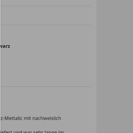
warz
Mettalic mit nachweislich
iefert und war sehr lange im