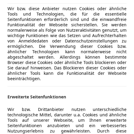
Erstbesitz, der zweite Besitzer besaß das Fahrzeug di
Wir bzw. diese Anbieter nutzen Cookies oder ähnliche
Kilometer sind nachweislich echt, das letzte Service 
Tools und Technologien, die für die essentielle
Seitenfunktionen erforderlich sind und die einwandfreie
Zahnriemenwechsel erfolgte 2025 bei 16.200 Kilomet
Funktionalität der Webseite sicherstellen. Sie werden
vor.
normalerweise als Folge von Nutzeraktivitäten genutzt, um
Der Z1 hat nur wenige Gebrauchsspuren und präsenti
wichtige Funktionen wie das Setzen und Aufrechterhalten
Mehr anzeigen
von Anmeldedaten oder Datenschutzeinstellungen zu
Zustand. Die Technik funktioniert perfekt und wirkt
ermöglichen. Die Verwendung dieser Cookies bzw.
fährt Neuwagenähnlich. Bordmappe inklusive Bedi
ähnlicher Technologien kann normalerweise nicht
Serviceheft ist ebenso vorhanden wie, beide Fahrzeu
abgeschaltet werden. Allerdings können bestimmte
Browser diese Cookies oder ähnliche Tools blockieren oder
Rechnungen und einige Testberichte aus diversen
Sie darauf hinweisen. Das Blockieren dieser Cookies oder
Für weitere Fragen stehen wir gerne zur Verfügung
ähnlicher Tools kann die Funktionalität der Webseite
beeinträchtigen.
Irrtümer und Zwischenverkauf vorbehalten.
Erweiterte Seitenfunktionen
Wir bzw. Drittanbieter nutzen unterschiedliche
technologische Mittel, darunter u.a. Cookies und ähnliche
Tools auf unserer Webseite, um Ihnen erweiterte
Seitenfunktionen anzubieten und ein verbessertes
Nutzungserlebnis zu gewährleisten. Durch diese