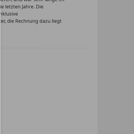
e letzten Jahre. Die
inklusive
er, die Rechnung dazu liegt
ert dich in einem tollen
 neuwertig, das Fahrzeug
enerhandbuch und
gschlüssel, zahlreiche
 Magazinen zum BMW Z1.
.