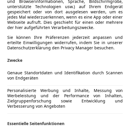
und Browserinformationen, Sprache, Bildschirmgröße,
unterstützte Technologien usw.) auf Ihrem Endgerät
gespeichert oder von dort ausgelesen werden, um es
Kraftstoff
Benzin
jedes Mal wiederzuerkennen, wenn es eine App oder einer
Webseite aufruft. Dies geschieht für einen oder mehrere
der hier aufgeführten Verarbeitungszwecke.
ng
Außenfarbe
Schwarz
Sie können Ihre Präferenzen jederzeit anpassen und
erteilte Einwilligungen widerrufen, indem Sie in unserer
Farbe laut Hersteller
Traumsch
Datenschutzerklärung den Privacy Manager besuchen.
Lackierung
Metallic
Zwecke
Farbe der Innenausstattung
Grau
Genaue Standortdaten und Identifikation durch Scannen
Innenausstattung
Sonstige
von Endgeräten
Personalisierte Werbung und Inhalte, Messung von
Sitzbezug
Werbeleistung und der Performance von Inhalten,
Zielgruppenforschung sowie Entwicklung und
Sportledersitze-Grau
Verbesserung von Angeboten
Verkaufen wunderschönen BMW Z1 in Traumschwarz-
nur 16.500 Kilometer.
Essentielle Seitenfunktionen
Das Fahrzeug wurde 1991 von Denzel in Graz ausgel