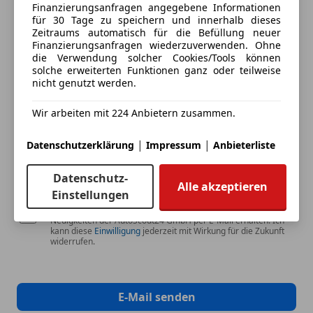
Finanzierungsanfragen angegebene Informationen
für 30 Tage zu speichern und innerhalb dieses
Dein Name
Zeitraums automatisch für die Befüllung neuer
Finanzierungsanfragen wiederzuverwenden. Ohne
die Verwendung solcher Cookies/Tools können
solche erweiterten Funktionen ganz oder teilweise
nicht genutzt werden.
Deine E-Mail
Wir arbeiten mit 224 Anbietern zusammen.
|
|
Datenschutzerklärung
Impressum
Anbieterliste
Deine Telefonnummer (optional)
Datenschutz-
Alle akzeptieren
Einstellungen
Ich möchte auf meine Interessen zugeschnittene Angebote und
Neuigkeiten der AutoScout24 GmbH per E-Mail erhalten. Ich
kann diese
Einwilligung
jederzeit mit Wirkung für die Zukunft
widerrufen.
E-Mail senden