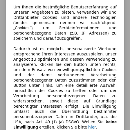
Um Ihnen die bestmögliche Benutzererfahrung auf
Zylinder
6
unseren Angeboten zu bieten, verwenden wir und
Drittanbieter Cookies und andere Technologien
Leergewicht
1 460 kg
(beides gemeinsam nennen wir nachfolgend:
„Cookies"), um Geräteinformationen und
personenbezogene Daten (z.B. IP Adressen) zu
speichern und darauf zuzugreifen.
Dadurch ist es möglich, personalisierte Werbung
entsprechend Ihren Interessen auszuspielen, unser
Angebot zu optimieren und dessen Verwendung zu
analysieren. Klicken Sie den Button unten rechts,
um dem Einsatz von einwilligungspflichten Cookies
und der damit verbundenen Verarbeitung
personenbezogener Daten zuzustimmen oder den
Button unten links, um eine detaillierte Auswahl
hinsichtlich der Cookies zu treffen oder um der
Verarbeitung personenbezogener Daten zu
widersprechen, soweit diese auf Grundlage
berechtigter Interessen erfolgt. Die Einwilligung
umfasst auch die Übermittlung bestimmter
personenbezogener Daten in Drittländer, u.a. die
USA, nach Art. 49 (1) (a) DSGVO. Wollen Sie
keine
Einwilligung
erteilen, klicken Sie bitte
hier
.
Energieverbrauch