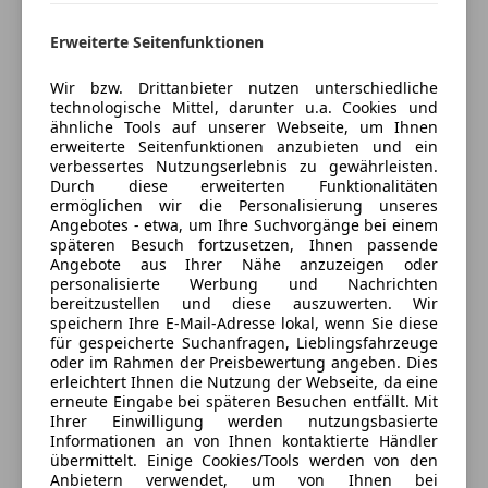
2700 Wiener Neustadt, AT
Erweiterte Seitenfunktionen
Wir bzw. Drittanbieter nutzen unterschiedliche
technologische Mittel, darunter u.a. Cookies und
ähnliche Tools auf unserer Webseite, um Ihnen
Anbieter kontaktieren
erweiterte Seitenfunktionen anzubieten und ein
verbessertes Nutzungserlebnis zu gewährleisten.
Deine Nachricht
Durch diese erweiterten Funktionalitäten
ermöglichen wir die Personalisierung unseres
Angebotes - etwa, um Ihre Suchvorgänge bei einem
späteren Besuch fortzusetzen, Ihnen passende
Angebote aus Ihrer Nähe anzuzeigen oder
personalisierte Werbung und Nachrichten
bereitzustellen und diese auszuwerten. Wir
speichern Ihre E-Mail-Adresse lokal, wenn Sie diese
für gespeicherte Suchanfragen, Lieblingsfahrzeuge
oder im Rahmen der Preisbewertung angeben. Dies
erleichtert Ihnen die Nutzung der Webseite, da eine
erneute Eingabe bei späteren Besuchen entfällt. Mit
Ihrer Einwilligung werden nutzungsbasierte
3 ähnliche Fahrzeuge gefunden
Informationen an von Ihnen kontaktierte Händler
Ich erlaube den Händlern dieser
übermittelt. Einige Cookies/Tools werden von den
Fahrzeuge mich zu kontaktieren.
Anbietern verwendet, um von Ihnen bei