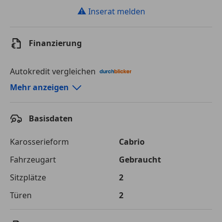
⚠
Inserat melden
Finanzierung
Autokredit vergleichen
Autokredit-Rechner von durchblicker.at
Mehr anzeigen
Einfach Rate berechnen und günstige Konditionen
finden!
Basisdaten
Autokredit vergleichen
Karosserieform
Cabrio
Laufzeit
120 Monate
Fahrzeugart
Gebraucht
Sitzplätze
2
Kreditbetrag
€ 39 000,-
Türen
2
Zu zahlender
€ 54 943,-
Gesamtbetrag