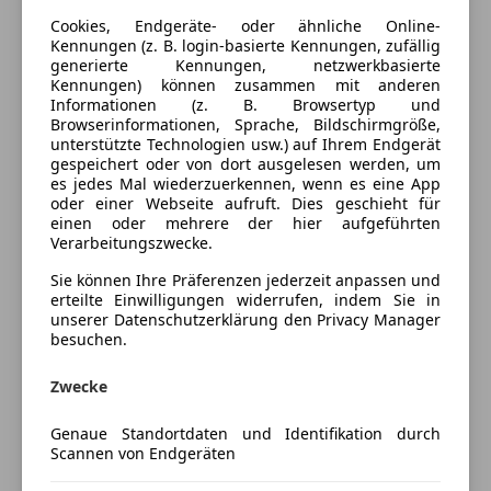
Cookies, Endgeräte- oder ähnliche Online-
Kraftstoff
Benzin
Kennungen (z. B. login-basierte Kennungen, zufällig
generierte Kennungen, netzwerkbasierte
Kraftstoffverbrauch
0,00
l/100 km (komb.)
Kennungen) können zusammen mit anderen
Informationen (z. B. Browsertyp und
Browserinformationen, Sprache, Bildschirmgröße,
unterstützte Technologien usw.) auf Ihrem Endgerät
Ausstattung
gespeichert oder von dort ausgelesen werden, um
es jedes Mal wiederzuerkennen, wenn es eine App
Komfort
Mehr anzeigen
oder einer Webseite aufruft. Dies geschieht für
einen oder mehrere der hier aufgeführten
Elektrische Fensterheber
Verarbeitungszwecke.
Elektrische Seitenspiegel
Fahrzeugbeschreibung
Sie können Ihre Präferenzen jederzeit anpassen und
Lederlenkrad
erteilte Einwilligungen widerrufen, indem Sie in
unserer Datenschutzerklärung den Privacy Manager
Verkaufe BMW Z1. Das Auto wurde in den letzten
Sicherheit
besuchen.
Jahren kaum mehr gefahren. Ölwechsel/Service,
ABS
Zahnriemen und Pickerl frisch gemacht.
Zwecke
Servolenkung
Leider sind die Halter des rechts hinteren Seitenteil
Zentralverriegelung
gebrochen und müssten gemacht werden.
Genaue Standortdaten und Identifikation durch
Scannen von Endgeräten
Eine Besichtigung ist nach Absprache gerne möglich.
Extras