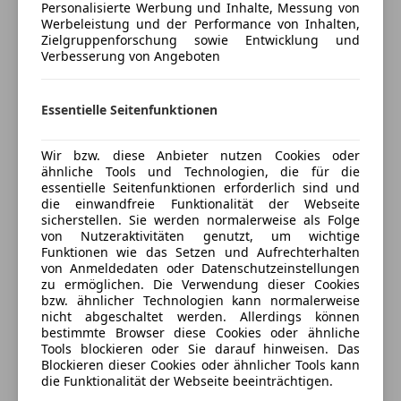
Personalisierte Werbung und Inhalte, Messung von
Alufelgen
Privatverkauf, keine Garantie, Gewährleistung,
Werbeleistung und der Performance von Inhalten,
Sportsitze
Umtausch oder Rücknahme.
Zielgruppenforschung sowie Entwicklung und
Verbesserung von Angeboten
Versicherung
Essentielle Seitenfunktionen
Kfz-Versicherung
Wir bzw. diese Anbieter nutzen Cookies oder
ähnliche Tools und Technologien, die für die
Versicherungsschutz an Ihre Bedürfnisse
essentielle Seitenfunktionen erforderlich sind und
anpassen
die einwandfreie Funktionalität der Webseite
sicherstellen. Sie werden normalerweise als Folge
Freischaden-Gutschein ab Stufe 0
von Nutzeraktivitäten genutzt, um wichtige
Funktionen wie das Setzen und Aufrechterhalten
Auto einfach online versichern & Rabatt holen
von Anmeldedaten oder Datenschutzeinstellungen
zu ermöglichen. Die Verwendung dieser Cookies
bzw. ähnlicher Technologien kann normalerweise
nicht abgeschaltet werden. Allerdings können
Jetzt berechnen
bestimmte Browser diese Cookies oder ähnliche
Tools blockieren oder Sie darauf hinweisen. Das
Blockieren dieser Cookies oder ähnlicher Tools kann
die Funktionalität der Webseite beeinträchtigen.
Verkäufer
Privat