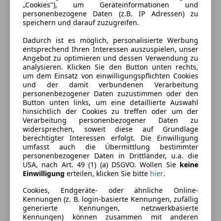
„Cookies"), um Geräteinformationen und
personenbezogene Daten (z.B. IP Adressen) zu
speichern und darauf zuzugreifen.
Dadurch ist es möglich, personalisierte Werbung
entsprechend Ihren Interessen auszuspielen, unser
Angebot zu optimieren und dessen Verwendung zu
analysieren. Klicken Sie den Button unten rechts,
um dem Einsatz von einwilligungspflichten Cookies
und der damit verbundenen Verarbeitung
personenbezogener Daten zuzustimmen oder den
Button unten links, um eine detaillierte Auswahl
hinsichtlich der Cookies zu treffen oder um der
Verarbeitung personenbezogener Daten zu
widersprechen, soweit diese auf Grundlage
Energieverbrauch
berechtigter Interessen erfolgt. Die Einwilligung
umfasst auch die Übermittlung bestimmter
personenbezogener Daten in Drittländer, u.a. die
Kraftstoff
Benzin
USA, nach Art. 49 (1) (a) DSGVO. Wollen Sie
keine
Einwilligung
erteilen, klicken Sie bitte
hier
.
Kraftstoffverbrauch
0,00
l/100 km (komb.)
Cookies, Endgeräte- oder ähnliche Online-
Kennungen (z. B. login-basierte Kennungen, zufällig
Ausstattung
generierte Kennungen, netzwerkbasierte
Kennungen) können zusammen mit anderen