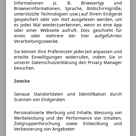
Informationen (z. B. Browsertyp und
Komfort
Mehr anzeigen
Browserinformationen, Sprache, Bildschirmgröße,
unterstützte Technologien usw.) auf Ihrem Endgerät
Elektrische Fensterheber
gespeichert oder von dort ausgelesen werden, um
Elektrische Seitenspiegel
Fahrzeugbeschreibung
es jedes Mal wiederzuerkennen, wenn es eine App
Lederlenkrad
oder einer Webseite aufruft. Dies geschieht für
einen oder mehrere der hier aufgeführten
Verkaufe hier einen BMW Z1.
Sicherheit
Verarbeitungszwecke.
Ein Wertgutachten ist vorhanden. Zustandsklasse 2
Sie können Ihre Präferenzen jederzeit anpassen und
ABS
Originale-KM 43.650
erteilte Einwilligungen widerrufen, indem Sie in
Servolenkung
Bj 8/1989, 170 PS
unserer Datenschutzerklärung den Privacy Manager
Zentralverriegelung
Bei Interesse bitte nur telefonische Anfragen unter 0
besuchen.
6 7 6
Extras
Zwecke
6266182
Alufelgen
Genaue Standortdaten und Identifikation durch
Sportsitze
Scannen von Endgeräten
Versicherung
Personalisierte Werbung und Inhalte, Messung von
Kfz-Versicherung
Werbeleistung und der Performance von Inhalten,
Zielgruppenforschung sowie Entwicklung und
Verbesserung von Angeboten
Versicherungsschutz an Ihre Bedürfnisse