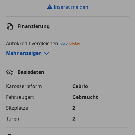
⚠
Inserat melden
Finanzierung
Autokredit vergleichen
Autokredit-Rechner von durchblicker.at
Mehr anzeigen
Einfach Rate berechnen und günstige Konditionen
finden!
Basisdaten
Autokredit vergleichen
Karosserieform
Cabrio
Laufzeit
120 Monate
Fahrzeugart
Gebraucht
Sitzplätze
2
Kreditbetrag
€ 52 000,-
Türen
2
Zu zahlender
€ 73 259,-
Gesamtbetrag