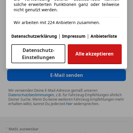
solche erweiterten Funktionen ganz oder teilweise
nicht genutzt werden.
Deine Telefonnummer (optional)
Wir arbeiten mit 224 Anbietern zusammen.
|
|
Datenschutzerklärung
Impressum
Anbieterliste
Ich möchte auf meine Interessen zugeschnittene Angebote und
Neuigkeiten der AutoScout24 GmbH per E-Mail erhalten. Ich
kann diese
Einwilligung
jederzeit mit Wirkung für die Zukunft
Datenschutz-
widerrufen.
Alle akzeptieren
Einstellungen
E-Mail senden
Wir verwenden Deine E-Mail-Adresse gemäß unseren
Datenschutzbestimmungen
, z.B. für Fahrzeug-Empfehlungen ähnlich
Deiner Suche. Wenn Du keine weiteren Fahrzeug-Empfehlungen mehr
erhalten willst, kannst Du jederzeit
hier
widersprechen.
MwSt. ausweisbar