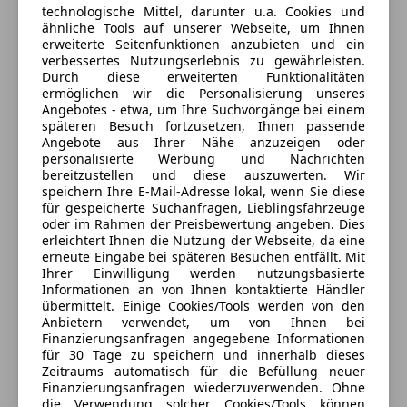
technologische Mittel, darunter u.a. Cookies und
ähnliche Tools auf unserer Webseite, um Ihnen
erweiterte Seitenfunktionen anzubieten und ein
verbessertes Nutzungserlebnis zu gewährleisten.
Durch diese erweiterten Funktionalitäten
ermöglichen wir die Personalisierung unseres
Angebotes - etwa, um Ihre Suchvorgänge bei einem
späteren Besuch fortzusetzen, Ihnen passende
Angebote aus Ihrer Nähe anzuzeigen oder
personalisierte Werbung und Nachrichten
bereitzustellen und diese auszuwerten. Wir
speichern Ihre E-Mail-Adresse lokal, wenn Sie diese
3 ähnliche Fahrzeuge gefunden
für gespeicherte Suchanfragen, Lieblingsfahrzeuge
Ich erlaube den Händlern dieser
oder im Rahmen der Preisbewertung angeben. Dies
Fahrzeuge mich zu kontaktieren.
erleichtert Ihnen die Nutzung der Webseite, da eine
erneute Eingabe bei späteren Besuchen entfällt. Mit
Ihrer Einwilligung werden nutzungsbasierte
Dein Name
Informationen an von Ihnen kontaktierte Händler
übermittelt. Einige Cookies/Tools werden von den
Anbietern verwendet, um von Ihnen bei
Finanzierungsanfragen angegebene Informationen
für 30 Tage zu speichern und innerhalb dieses
Deine E-Mail
Zeitraums automatisch für die Befüllung neuer
Finanzierungsanfragen wiederzuverwenden. Ohne
die Verwendung solcher Cookies/Tools können