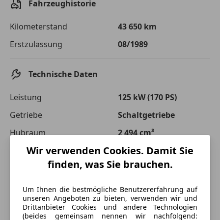
Fahrzeughistorie
Einberechnete Gebühren
€ 0,-
Kilometerstand
43 650 km
Effektivzinsatz
7,50 %
Erstzulassung
08/1989
Sollzinssatz
7,25 %
Monatliche Rate
€ 610,49
Technische Daten
Die tatsächlichen Konditionen sind abhängig von Ihrer Bonität sowie
Leistung
125 kW (170 PS)
von der von Ihnen gewählten Bank. Rückzahlungszeitraum 1-10
Jahre. Zinsspanne Sollzinssatz: 2,90% - 14,90%.
Getriebe
Schaltgetriebe
Jetzt berechnen
Hubraum
2 494 cm³
Wir verwenden Cookies. Damit Sie
Gänge
5
finden, was Sie brauchen.
Zylinder
6
Um Ihnen die bestmögliche Benutzererfahrung auf
unseren Angeboten zu bieten, verwenden wir und
Drittanbieter Cookies und andere Technologien
(beides gemeinsam nennen wir nachfolgend: