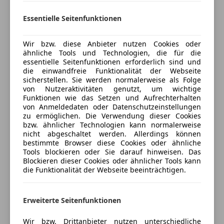
anpassen
Essentielle Seitenfunktionen
Freischaden-Gutschein ab Stufe 0
Auto einfach online versichern & Rabatt holen
Wir bzw. diese Anbieter nutzen Cookies oder
ähnliche Tools und Technologien, die für die
essentielle Seitenfunktionen erforderlich sind und
Jetzt berechnen
die einwandfreie Funktionalität der Webseite
sicherstellen. Sie werden normalerweise als Folge
von Nutzeraktivitäten genutzt, um wichtige
Funktionen wie das Setzen und Aufrechterhalten
von Anmeldedaten oder Datenschutzeinstellungen
Verkäufer
Privat
zu ermöglichen. Die Verwendung dieser Cookies
bzw. ähnlicher Technologien kann normalerweise
nicht abgeschaltet werden. Allerdings können
3370 Ybbs An Der Donau, AT
bestimmte Browser diese Cookies oder ähnliche
Tools blockieren oder Sie darauf hinweisen. Das
Kontakt
Blockieren dieser Cookies oder ähnlicher Tools kann
die Funktionalität der Webseite beeinträchtigen.
Anbieter kontaktieren
Erweiterte Seitenfunktionen
Wir bzw. Drittanbieter nutzen unterschiedliche
Deine Nachricht