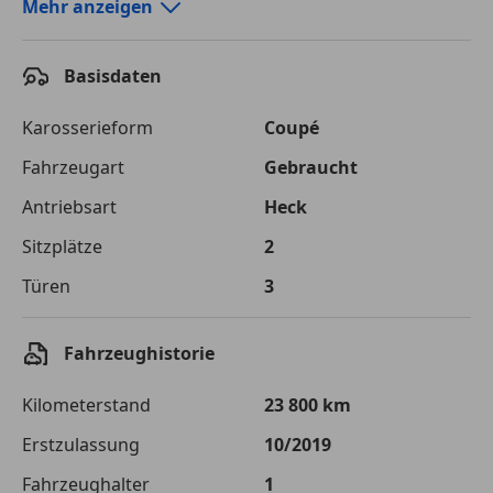
Autokredit-Rechner von durchblicker.at
Mehr anzeigen
Einfach Rate berechnen und günstige Konditionen
finden!
Basisdaten
Autokredit vergleichen
Karosserieform
Coupé
Laufzeit
120 Monate
Fahrzeugart
Gebraucht
Antriebsart
Heck
Kreditbetrag
€ 75 000,-
Sitzplätze
2
Zu zahlender
€ 105 661,-
Gesamtbetrag
Türen
3
Einberechnete Gebühren
€ 0,-
Fahrzeughistorie
Effektivzinsatz
7,50 %
Kilometerstand
23 800 km
Sollzinssatz
7,25 %
Erstzulassung
10/2019
Monatliche Rate
€ 880,51
Fahrzeughalter
1