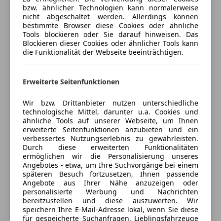
Auto einfach online versichern & Rabatt holen
bzw. ähnlicher Technologien kann normalerweise
Schaltwippen
nicht abgeschaltet werden. Allerdings können
Sommerreifen
USB
bestimmte Browser diese Cookies oder ähnliche
Spoiler
Tools blockieren oder Sie darauf hinweisen. Das
Jetzt berechnen
Blockieren dieser Cookies oder ähnlicher Tools kann
Sportfahrwerk
Bluetooth
die Funktionalität der Webseite beeinträchtigen.
Sportpaket
Touchscreen
usw.
Erweiterte Seitenfunktionen
Verkäufer
Händler
BESICHTIGUNG NUR NACH TERMINVEREINBARUNG
Wir bzw. Drittanbieter nutzen unterschiedliche
!!!!!
Autozone-Moosbrunn
technologische Mittel, darunter u.a. Cookies und
ähnliche Tools auf unserer Webseite, um Ihnen
5
Sterne
Sternebewertung 5 von 5
Bei weiteren Fragen stehe wir ihnen gerne
erweiterte Seitenfunktionen anzubieten und ein
(100% Weiterempfehlungen)
verbessertes Nutzungserlebnis zu gewährleisten.
Telefonisch zur Verfügung.
Anbieter auf AutoScout24 seit 2022
Durch diese erweiterten Funktionalitäten
Besichtigung und Probefahrt nach
ermöglichen wir die Personalisierung unseres
Mitterweg 1
,
Terminvereinbarung jederzeit möglich.
Angebotes - etwa, um Ihre Suchvorgänge bei einem
2440 Moosbrunn, AT
späteren Besuch fortzusetzen, Ihnen passende
Angaben ohne Gewähr, Irrtum und Zwischenverkauf
Angebote aus Ihrer Nähe anzuzeigen oder
vorbehalten.
personalisierte Werbung und Nachrichten
Kontakt
bereitzustellen und diese auszuwerten. Wir
speichern Ihre E-Mail-Adresse lokal, wenn Sie diese
Autozone Schwadorf
für gespeicherte Suchanfragen, Lieblingsfahrzeuge