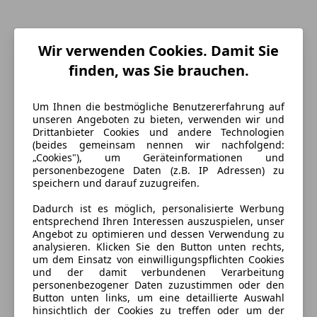
Wir verwenden Cookies. Damit Sie
finden, was Sie brauchen.
Um Ihnen die bestmögliche Benutzererfahrung auf
unseren Angeboten zu bieten, verwenden wir und
Drittanbieter Cookies und andere Technologien
(beides gemeinsam nennen wir nachfolgend:
„Cookies"), um Geräteinformationen und
personenbezogene Daten (z.B. IP Adressen) zu
Energieverbrauch
speichern und darauf zuzugreifen.
Schadstoffklasse
Euro 6
Dadurch ist es möglich, personalisierte Werbung
entsprechend Ihren Interessen auszuspielen, unser
Kraftstoff
Benzin
Angebot zu optimieren und dessen Verwendung zu
analysieren. Klicken Sie den Button unten rechts,
Kraftstoffverbrauch
12,40
l/100 km (komb.)
um dem Einsatz von einwilligungspflichten Cookies
und der damit verbundenen Verarbeitung
CO₂-Emissionen
284 g/km (komb.)
personenbezogener Daten zuzustimmen oder den
Button unten links, um eine detaillierte Auswahl
hinsichtlich der Cookies zu treffen oder um der