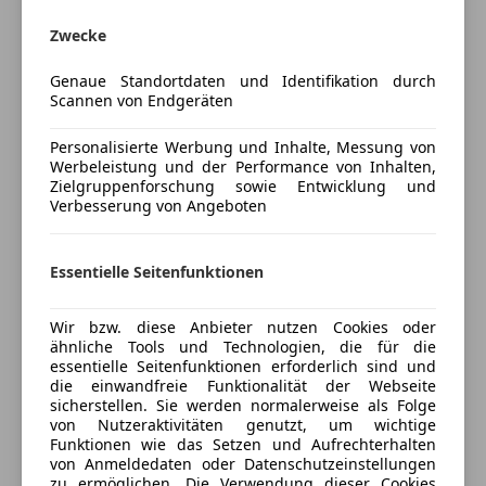
Radio
BILDER FOLGEN IN KÜRZE
Zwecke
Soundsystem
USB
Unfallfrei !!
Genaue Standortdaten und Identifikation durch
Volldigitales Kombiinstrument
Scannen von Endgeräten
Ausstattung:
Sicherheit
Personalisierte Werbung und Inhalte, Messung von
ABS
Werbeleistung und der Performance von Inhalten,
Navigation
Zielgruppenforschung sowie Entwicklung und
Airbag hinten
Verbesserung von Angeboten
Beifahrerairbag
Bose Soundsystem
Mehr anzeigen
ESP
Fahrerairbag
Essentielle Seitenfunktionen
Rückfahrkamera
Versicherung
Kopfairbag
LED-Tagfahrlicht
Tempomat
Wir bzw. diese Anbieter nutzen Cookies oder
Kfz-Versicherung
ähnliche Tools und Technologien, die für die
Servolenkung
essentielle Seitenfunktionen erforderlich sind und
Xenonscheinwerfer
Elektrische Sitze
die einwandfreie Funktionalität der Webseite
Versicherungsschutz an Ihre Bedürfnisse
sicherstellen. Sie werden normalerweise als Folge
Extras
von Nutzeraktivitäten genutzt, um wichtige
anpassen
Led Scheinwerfer
Funktionen wie das Setzen und Aufrechterhalten
Alufelgen (20")
Freischaden-Gutschein ab Stufe 0
von Anmeldedaten oder Datenschutzeinstellungen
Innenspiegel automatisch abblendend
Abblendbare Spiegel
zu ermöglichen. Die Verwendung dieser Cookies