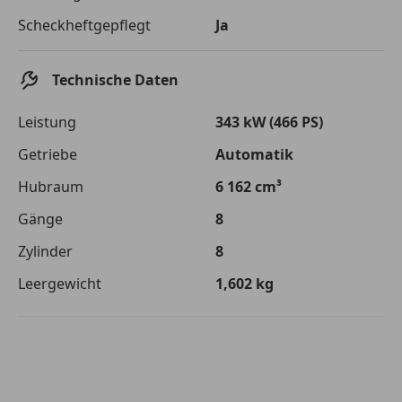
Die tatsächlichen Konditionen sind abhängig von Ihrer Bonität sowie
Scheckheftgepflegt
Ja
von der von Ihnen gewählten Bank. Rückzahlungszeitraum 1-10
Jahre. Zinsspanne Sollzinssatz: 2,90% - 14,90%.
Jetzt berechnen
Technische Daten
Leistung
343 kW (466 PS)
Getriebe
Automatik
Hubraum
6 162 cm³
Gänge
8
Zylinder
8
Leergewicht
1,602 kg