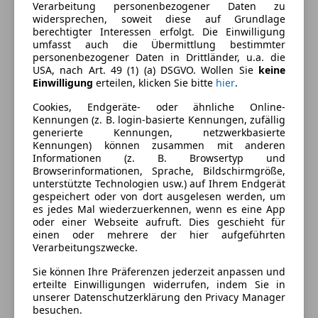
Verarbeitung personenbezogener Daten zu
Ausstattung
widersprechen, soweit diese auf Grundlage
berechtigter Interessen erfolgt. Die Einwilligung
Komfort
Mehr anzeigen
umfasst auch die Übermittlung bestimmter
personenbezogener Daten in Drittländer, u.a. die
2-Zonen-Klimaautomatik
USA, nach Art. 49 (1) (a) DSGVO. Wollen Sie
keine
Einwilligung
erteilen, klicken Sie bitte
hier
.
Einparkhilfe
Farbe und Innenausstattung
Einparkhilfe Rückfahrkamera
Cookies, Endgeräte- oder ähnliche Online-
Getönte Scheiben
Kennungen (z. B. login-basierte Kennungen, zufällig
Außenfarbe
Silber
generierte Kennungen, netzwerkbasierte
Lederausstattung
Kennungen) können zusammen mit anderen
Lackierung
Metallic
Lichtsensor
Informationen (z. B. Browsertyp und
Multifunktionslenkrad
Browserinformationen, Sprache, Bildschirmgröße,
Farbe der
Schwarz
unterstützte Technologien usw.) auf Ihrem Endgerät
Navigationssystem
Innenausstattung
gespeichert oder von dort ausgelesen werden, um
Tempomat
es jedes Mal wiederzuerkennen, wenn es eine App
Innenausstattung
Vollleder
oder einer Webseite aufruft. Dies geschieht für
Unterhaltung/Media
einen oder mehrere der hier aufgeführten
Verarbeitungszwecke.
Apple CarPlay
Fahrzeugbeschreibung
Sie können Ihre Präferenzen jederzeit anpassen und
Bluetooth
erteilte Einwilligungen widerrufen, indem Sie in
Bordcomputer
Corvette C7 Grand Sport Coupe Targa
unserer Datenschutzerklärung den Privacy Manager
Freisprecheinrichtung
besuchen.