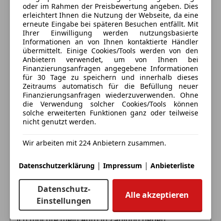
oder im Rahmen der Preisbewertung angeben. Dies
erleichtert Ihnen die Nutzung der Webseite, da eine
Alle Fahrzeuge des Anbieters
erneute Eingabe bei späteren Besuchen entfällt. Mit
Ihrer Einwilligung werden nutzungsbasierte
Informationen an von Ihnen kontaktierte Händler
Anbieter kontaktieren
übermittelt. Einige Cookies/Tools werden von den
Anbietern verwendet, um von Ihnen bei
Finanzierungsanfragen angegebene Informationen
Deine Nachricht
für 30 Tage zu speichern und innerhalb dieses
Zeitraums automatisch für die Befüllung neuer
Finanzierungsanfragen wiederzuverwenden. Ohne
die Verwendung solcher Cookies/Tools können
solche erweiterten Funktionen ganz oder teilweise
nicht genutzt werden.
Wir arbeiten mit 224 Anbietern zusammen.
|
|
Datenschutzerklärung
Impressum
Anbieterliste
Eintauschwagen: Kaufen und verkaufen in nur einem
Datenschutz-
Alle akzeptieren
Schritt
Einstellungen
Ich möchte mein Auto in Zahlung geben