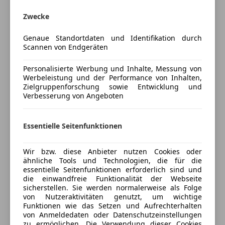
Zwecke
Fahrzeugbeschreibung
Genaue Standortdaten und Identifikation durch
Scannen von Endgeräten
CHEVROLET MASTER DE LUXE año 1937 motor 3800cc
85cv 6 cilindros estado original y al día de todo,
Personalisierte Werbung und Inhalte, Messung von
interior completo restaurado, mecánica recién
Werbeleistung und der Performance von Inhalten,
Zielgruppenforschung sowie Entwicklung und
puesta apunto encendido platinos carburador todo
Verbesserung von Angeboten
traido de eeuu todo en perfecto estado y original de
su año convertido a 12v ya no pasa mas itv
Essentielle Seitenfunktionen
Verkäufer
Wir bzw. diese Anbieter nutzen Cookies oder
Privat
ähnliche Tools und Technologien, die für die
essentielle Seitenfunktionen erforderlich sind und
28944 Fuenlabrada, ES
die einwandfreie Funktionalität der Webseite
sicherstellen. Sie werden normalerweise als Folge
von Nutzeraktivitäten genutzt, um wichtige
Funktionen wie das Setzen und Aufrechterhalten
von Anmeldedaten oder Datenschutzeinstellungen
Anbieter kontaktieren
zu ermöglichen. Die Verwendung dieser Cookies