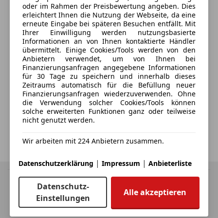
oder im Rahmen der Preisbewertung angeben. Dies
erleichtert Ihnen die Nutzung der Webseite, da eine
erneute Eingabe bei späteren Besuchen entfällt. Mit
Ihrer Einwilligung werden nutzungsbasierte
Ich möchte auf meine Interessen zugeschnittene Angebote und
Neuigkeiten der AutoScout24 GmbH per E-Mail erhalten. Ich
Informationen an von Ihnen kontaktierte Händler
kann diese
Einwilligung
jederzeit mit Wirkung für die Zukunft
übermittelt. Einige Cookies/Tools werden von den
widerrufen.
Anbietern verwendet, um von Ihnen bei
Finanzierungsanfragen angegebene Informationen
für 30 Tage zu speichern und innerhalb dieses
Zeitraums automatisch für die Befüllung neuer
E-Mail senden
Finanzierungsanfragen wiederzuverwenden. Ohne
die Verwendung solcher Cookies/Tools können
solche erweiterten Funktionen ganz oder teilweise
Wir verwenden Deine E-Mail-Adresse gemäß unseren
nicht genutzt werden.
Datenschutzbestimmungen
, z.B. für Fahrzeug-Empfehlungen ähnlich
Deiner Suche. Wenn Du keine weiteren Fahrzeug-Empfehlungen mehr
erhalten willst, kannst Du jederzeit
hier
widersprechen.
Wir arbeiten mit 224 Anbietern zusammen.
|
|
Datenschutzerklärung
Impressum
Anbieterliste
MwSt. ausweisbar
Datenschutz-
Herstellerangabe für Neufahrzeuge. Je nach Kilometerstand,
Alle akzeptieren
Einstellungen
Fahrverhalten, Batteriealter und Ladeverhalten kann die elektrische
Reichweite bei Gebrauchtwagen deutlich abweichen.