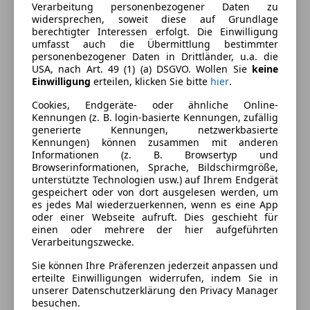
Verarbeitung personenbezogener Daten zu
widersprechen, soweit diese auf Grundlage
berechtigter Interessen erfolgt. Die Einwilligung
umfasst auch die Übermittlung bestimmter
personenbezogener Daten in Drittländer, u.a. die
USA, nach Art. 49 (1) (a) DSGVO. Wollen Sie
keine
Einwilligung
erteilen, klicken Sie bitte
hier
.
Cookies, Endgeräte- oder ähnliche Online-
Energieverbrauch
Kennungen (z. B. login-basierte Kennungen, zufällig
generierte Kennungen, netzwerkbasierte
Kraftstoff
Benzin
Kennungen) können zusammen mit anderen
Informationen (z. B. Browsertyp und
Browserinformationen, Sprache, Bildschirmgröße,
unterstützte Technologien usw.) auf Ihrem Endgerät
Farbe und Innenausstattung
gespeichert oder von dort ausgelesen werden, um
es jedes Mal wiederzuerkennen, wenn es eine App
Außenfarbe
Blau
oder einer Webseite aufruft. Dies geschieht für
einen oder mehrere der hier aufgeführten
Lackierung
Andere
Verarbeitungszwecke.
Farbe der
Braun
Sie können Ihre Präferenzen jederzeit anpassen und
erteilte Einwilligungen widerrufen, indem Sie in
Innenausstattung
unserer Datenschutzerklärung den Privacy Manager
besuchen.
Innenausstattung
Stoff