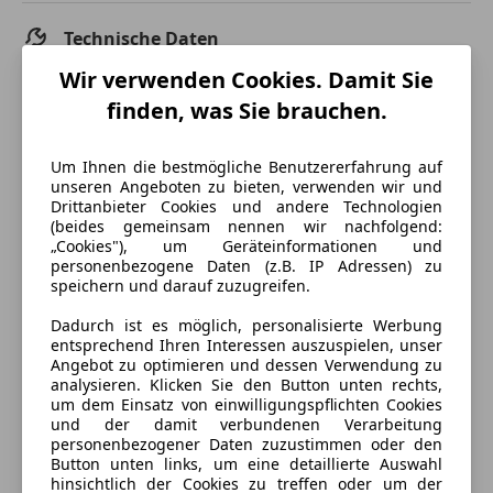
Technische Daten
Wir verwenden Cookies. Damit Sie
Leistung
63 kW (86 PS)
finden, was Sie brauchen.
Getriebe
Schaltgetriebe
Um Ihnen die bestmögliche Benutzererfahrung auf
Hubraum
3 800 cm³
unseren Angeboten zu bieten, verwenden wir und
Drittanbieter Cookies und andere Technologien
Gänge
3
(beides gemeinsam nennen wir nachfolgend:
„Cookies"), um Geräteinformationen und
Zylinder
6
personenbezogene Daten (z.B. IP Adressen) zu
speichern und darauf zuzugreifen.
Dadurch ist es möglich, personalisierte Werbung
entsprechend Ihren Interessen auszuspielen, unser
Angebot zu optimieren und dessen Verwendung zu
analysieren. Klicken Sie den Button unten rechts,
um dem Einsatz von einwilligungspflichten Cookies
und der damit verbundenen Verarbeitung
personenbezogener Daten zuzustimmen oder den
Button unten links, um eine detaillierte Auswahl
hinsichtlich der Cookies zu treffen oder um der