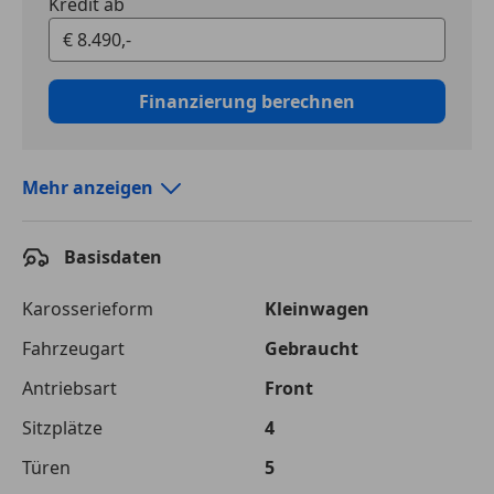
Kredit ab
Finanzierung berechnen
Mehr anzeigen
Autokredit vergleichen
Basisdaten
Laufzeit
120 Monate
Kreditbetrag
€ 8 490,-
Karosserieform
Kleinwagen
Fahrzeugart
Gebraucht
Zu zahlender
€ 13 489,-
Gesamtbetrag
Antriebsart
Front
Einberechnete Gebühren
€ 0,-
Sitzplätze
4
Effektivzinsatz
Türen
10,52 %
5