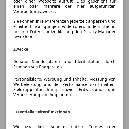
oder einer Webseite aufruft. Dies geschieht für
einen oder mehrere der hier aufgeführten
Unterhaltung/Media
Verarbeitungszwecke.
Fahrzeugbeschreibung
Bluetooth
Sie können Ihre Präferenzen jederzeit anpassen und
Bordcomputer
erteilte Einwilligungen widerrufen, indem Sie in
Elektrisches Faltdach
unserer Datenschutzerklärung den Privacy Manager
Freisprecheinrichtung
Tempomat
besuchen.
Radio
Lichtsensor
USB
Audiosystem mit Touchscreen
Zwecke
Klimaautomatik
Sicherheit
Fahrersitz höhenverstellbar
Genaue Standortdaten und Identifikation durch
Scannen von Endgeräten
ABS
Bluetooth Freisprecheinrichtung
Beifahrerairbag
Alufelgen
Personalisierte Werbung und Inhalte, Messung von
ESP
u.v.m.
Werbeleistung und der Performance von Inhalten,
Fahrerairbag
Zielgruppenforschung sowie Entwicklung und
Verbesserung von Angeboten
Geschwindigkeits-begrenzungsanlage
Preisbewertung
Isofix
LED-Tagfahrlicht
Essentielle Seitenfunktionen
Mehr anzeigen
Reifendruckkontrollsystem
Servolenkung
Wir bzw. diese Anbieter nutzen Cookies oder