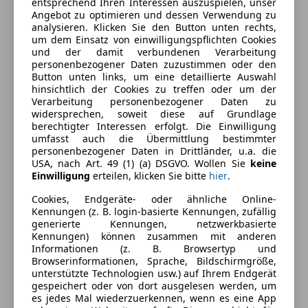
entsprechend Ihren Interessen auszuspielen, unser
Kraftstoff
Benzin
Angebot zu optimieren und dessen Verwendung zu
analysieren. Klicken Sie den Button unten rechts,
Kraftstoffverbrauch
4,30
l/100 km (komb.)
um dem Einsatz von einwilligungspflichten Cookies
und der damit verbundenen Verarbeitung
CO₂-Emissionen
99 g/km (komb.)
personenbezogener Daten zuzustimmen oder den
Button unten links, um eine detaillierte Auswahl
hinsichtlich der Cookies zu treffen oder um der
Ausstattung
Verarbeitung personenbezogener Daten zu
widersprechen, soweit diese auf Grundlage
berechtigter Interessen erfolgt. Die Einwilligung
Komfort
Mehr anzeigen
umfasst auch die Übermittlung bestimmter
personenbezogener Daten in Drittländer, u.a. die
Berganfahrassistent
USA, nach Art. 49 (1) (a) DSGVO. Wollen Sie
keine
Elektrische Fensterheber
Farbe und Innenausstattung
Einwilligung
erteilen, klicken Sie bitte
hier
.
Elektrische Seitenspiegel
Cookies, Endgeräte- oder ähnliche Online-
Klimaautomatik
Außenfarbe
Weiß
Kennungen (z. B. login-basierte Kennungen, zufällig
Lederlenkrad
generierte Kennungen, netzwerkbasierte
Farbe laut Hersteller
Weiss
Kennungen) können zusammen mit anderen
Lichtsensor
Informationen (z. B. Browsertyp und
Multifunktionslenkrad
Farbe der
Grau
Browserinformationen, Sprache, Bildschirmgröße,
Schiebedach
Innenausstattung
unterstützte Technologien usw.) auf Ihrem Endgerät
gespeichert oder von dort ausgelesen werden, um
teilb. Rücksitzbank
Innenausstattung
Stoff
es jedes Mal wiederzuerkennen, wenn es eine App
Tempomat