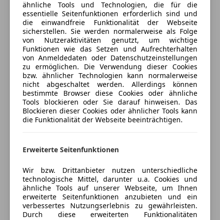
Traktionskontrolle
ähnliche Tools und Technologien, die für die
Versicherung
Wegfahrsperre
essentielle Seitenfunktionen erforderlich sind und
die einwandfreie Funktionalität der Webseite
Zentralverriegelung mit Funkfernbedienung
Kfz-Versicherung
sicherstellen. Sie werden normalerweise als Folge
von Nutzeraktivitäten genutzt, um wichtige
Extras
Funktionen wie das Setzen und Aufrechterhalten
Versicherungsschutz an Ihre Bedürfnisse
von Anmeldedaten oder Datenschutzeinstellungen
Alufelgen (15")
anpassen
zu ermöglichen. Die Verwendung dieser Cookies
Touchscreen
bzw. ähnlicher Technologien kann normalerweise
Freischaden-Gutschein ab Stufe 0
nicht abgeschaltet werden. Allerdings können
bestimmte Browser diese Cookies oder ähnliche
Auto einfach online versichern & Rabatt holen
Tools blockieren oder Sie darauf hinweisen. Das
Blockieren dieser Cookies oder ähnlicher Tools kann
die Funktionalität der Webseite beeinträchtigen.
Jetzt berechnen
Erweiterte Seitenfunktionen
Wir bzw. Drittanbieter nutzen unterschiedliche
Verkäufer
Händler
technologische Mittel, darunter u.a. Cookies und
ähnliche Tools auf unserer Webseite, um Ihnen
erweiterte Seitenfunktionen anzubieten und ein
Autohaus Pirker GmbH
verbessertes Nutzungserlebnis zu gewährleisten.
5
Sterne
Durch diese erweiterten Funktionalitäten
Sternebewertung 5 von 5