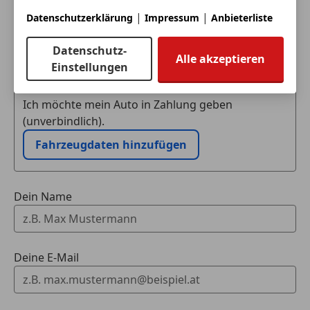
|
|
Datenschutzerklärung
Impressum
Anbieterliste
Datenschutz-
Eintauschwagen: Kaufen und verkaufen in nur einem
Alle akzeptieren
Einstellungen
Schritt
Ich möchte mein Auto in Zahlung geben
(unverbindlich).
Fahrzeugdaten hinzufügen
Dein Name
Deine E-Mail