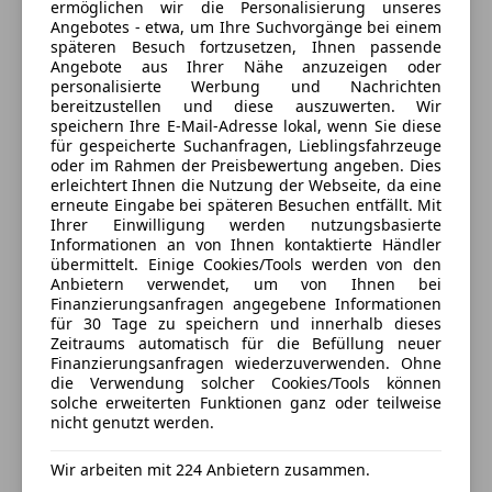
ermöglichen wir die Personalisierung unseres
(100% Weiterempfehlungen)
Angebotes - etwa, um Ihre Suchvorgänge bei einem
Anbieter auf AutoScout24 seit 2011
späteren Besuch fortzusetzen, Ihnen passende
Angebote aus Ihrer Nähe anzuzeigen oder
Ziegeleistrasse 6
,
personalisierte Werbung und Nachrichten
9400 Wolfsberg, AT
bereitzustellen und diese auszuwerten. Wir
speichern Ihre E-Mail-Adresse lokal, wenn Sie diese
für gespeicherte Suchanfragen, Lieblingsfahrzeuge
Kontakt
oder im Rahmen der Preisbewertung angeben. Dies
erleichtert Ihnen die Nutzung der Webseite, da eine
erneute Eingabe bei späteren Besuchen entfällt. Mit
Alle Fahrzeuge des Anbieters
Ihrer Einwilligung werden nutzungsbasierte
Informationen an von Ihnen kontaktierte Händler
übermittelt. Einige Cookies/Tools werden von den
Anbieter kontaktieren
Anbietern verwendet, um von Ihnen bei
Finanzierungsanfragen angegebene Informationen
für 30 Tage zu speichern und innerhalb dieses
Deine Nachricht
Zeitraums automatisch für die Befüllung neuer
Finanzierungsanfragen wiederzuverwenden. Ohne
die Verwendung solcher Cookies/Tools können
solche erweiterten Funktionen ganz oder teilweise
nicht genutzt werden.
Wir arbeiten mit 224 Anbietern zusammen.