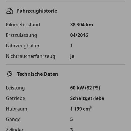
Sollzinssatz
9,99 %
Fahrzeughistorie
Monatliche Rate
€ 112,41
Kilometerstand
38 304 km
Der Kreditrechner enthält repräsentative Werte, zu denen wir
typischerweise Kredite vergeben. Der Sollzinssatz ist
Erstzulassung
04/2016
bonitätsabhängig. Laufzeit mindestens 12, höchstens 120 Monate.
Gültig für Neukunden bei Online-Abschluss. Erfüllung banküblicher
Fahrzeughalter
1
Bonitätskriterien vorausgesetzt.
Nichtraucherfahrzeug
Ja
Jetzt berechnen
Technische Daten
Leistung
60 kW (82 PS)
Getriebe
Schaltgetriebe
Hubraum
1 199 cm³
Gänge
5
Zylinder
3