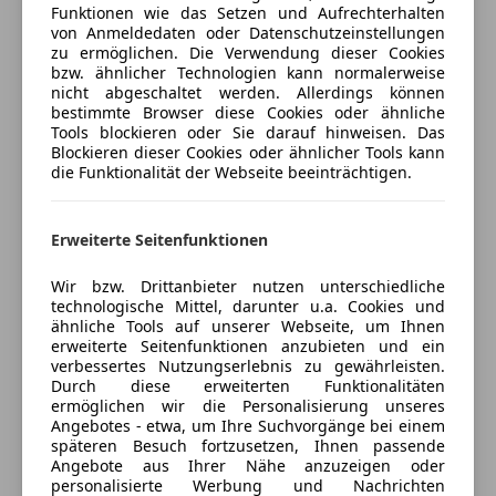
Funktionen wie das Setzen und Aufrechterhalten
Fernlichtassistent
Auto einfach online versichern & Rabatt holen
von Anmeldedaten oder Datenschutzeinstellungen
Geschwindigkeits-begrenzungsanlage
zu ermöglichen. Die Verwendung dieser Cookies
Isofix
bzw. ähnlicher Technologien kann normalerweise
nicht abgeschaltet werden. Allerdings können
Kopfairbag
Jetzt berechnen
bestimmte Browser diese Cookies oder ähnliche
LED-Scheinwerfer
Tools blockieren oder Sie darauf hinweisen. Das
LED-Tagfahrlicht
Blockieren dieser Cookies oder ähnlicher Tools kann
die Funktionalität der Webseite beeinträchtigen.
Müdigkeitswarnsystem
Verkäufer
Händler
Notbremsassistent
Notrufsystem
Erweiterte Seitenfunktionen
Autohaus Pirker GmbH
Reifendruckkontrollsystem
Seitenairbag
5
Sterne
Wir bzw. Drittanbieter nutzen unterschiedliche
Sternebewertung 5 von 5
technologische Mittel, darunter u.a. Cookies und
(100% Weiterempfehlungen)
Servolenkung
ähnliche Tools auf unserer Webseite, um Ihnen
Anbieter auf AutoScout24 seit 2011
Spurhalteassistent
erweiterte Seitenfunktionen anzubieten und ein
Traktionskontrolle
verbessertes Nutzungserlebnis zu gewährleisten.
Ziegeleistrasse 6
,
Durch diese erweiterten Funktionalitäten
Verkehrszeichenerkennung
9400 Wolfsberg, AT
ermöglichen wir die Personalisierung unseres
Zentralverriegelung mit Funkfernbedienung
Angebotes - etwa, um Ihre Suchvorgänge bei einem
späteren Besuch fortzusetzen, Ihnen passende
Kontakt
Extras
Angebote aus Ihrer Nähe anzuzeigen oder
personalisierte Werbung und Nachrichten