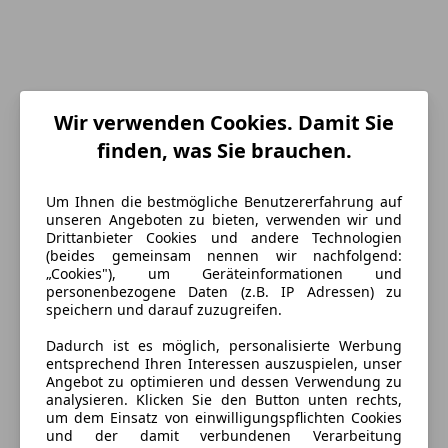
Wir verwenden Cookies. Damit Sie
finden, was Sie brauchen.
Um Ihnen die bestmögliche Benutzererfahrung auf
Energieverbrauch
unseren Angeboten zu bieten, verwenden wir und
Drittanbieter Cookies und andere Technologien
(beides gemeinsam nennen wir nachfolgend:
Schadstoffklasse
Euro 6e
„Cookies"), um Geräteinformationen und
personenbezogene Daten (z.B. IP Adressen) zu
Kraftstoff
Benzin
speichern und darauf zuzugreifen.
CO₂-Emissionen
128 g/km (komb.)
Dadurch ist es möglich, personalisierte Werbung
entsprechend Ihren Interessen auszuspielen, unser
Angebot zu optimieren und dessen Verwendung zu
Ausstattung
analysieren. Klicken Sie den Button unten rechts,
um dem Einsatz von einwilligungspflichten Cookies
und der damit verbundenen Verarbeitung
Komfort
Mehr anzeigen