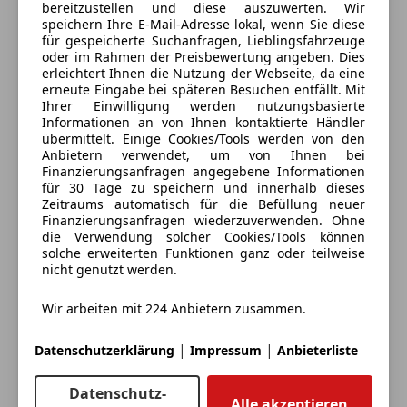
Alufelgen (17")
bereitzustellen und diese auszuwerten. Wir
Alle Fahrzeuge des Anbieters
Dachreling
speichern Ihre E-Mail-Adresse lokal, wenn Sie diese
für gespeicherte Suchanfragen, Lieblingsfahrzeuge
Elektronische Parkbremse
oder im Rahmen der Preisbewertung angeben. Dies
Touchscreen
Anbieter kontaktieren
erleichtert Ihnen die Nutzung der Webseite, da eine
erneute Eingabe bei späteren Besuchen entfällt. Mit
Ihrer Einwilligung werden nutzungsbasierte
Deine Nachricht
Informationen an von Ihnen kontaktierte Händler
übermittelt. Einige Cookies/Tools werden von den
Anbietern verwendet, um von Ihnen bei
Finanzierungsanfragen angegebene Informationen
für 30 Tage zu speichern und innerhalb dieses
Zeitraums automatisch für die Befüllung neuer
Finanzierungsanfragen wiederzuverwenden. Ohne
die Verwendung solcher Cookies/Tools können
solche erweiterten Funktionen ganz oder teilweise
nicht genutzt werden.
Wir arbeiten mit 224 Anbietern zusammen.
Eintauschwagen: Kaufen und verkaufen in nur einem
Schritt
|
|
Datenschutzerklärung
Impressum
Anbieterliste
Ich möchte mein Auto in Zahlung geben
Datenschutz-
Alle akzeptieren
(unverbindlich).