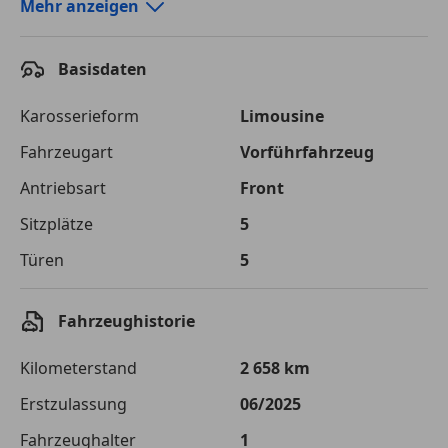
Autokredit-Rechner von durchblicker.at
Mehr anzeigen
Einfach Rate berechnen und günstige Konditionen
finden!
Basisdaten
Autokredit vergleichen
Karosserieform
Limousine
Laufzeit
120 Monate
Fahrzeugart
Vorführfahrzeug
Antriebsart
Front
Kreditbetrag
€ 20 500,-
Sitzplätze
5
Zu zahlender
€ 28 880,-
Gesamtbetrag
Türen
5
Einberechnete Gebühren
€ 0,-
Fahrzeughistorie
Effektivzinsatz
7,50 %
Kilometerstand
2 658 km
Sollzinssatz
7,25 %
Erstzulassung
06/2025
Monatliche Rate
€ 240,67
Fahrzeughalter
1