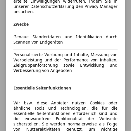
erteilte Einwilligungen widerrufen, indem Sie in
teilb. Rücksitzbank
Rückfahrkamera
unserer Datenschutzerklärung den Privacy Manager
Tempomat
LED Scheinwerfer
besuchen.
Android Auto u. Apple Car Play kabellos
Unterhaltung/Media
Zwecke
Advanced Comfort Federung & Sitze
Android Auto
u.v.m.
Genaue Standortdaten und Identifikation durch
Apple CarPlay
Scannen von Endgeräten
Bluetooth
Preisbewertung
Bordcomputer
Personalisierte Werbung und Inhalte, Messung von
DAB-Radio
Werbeleistung und der Performance von Inhalten,
Mehr anzeigen
Zielgruppenforschung sowie Entwicklung und
Freisprecheinrichtung
Verbesserung von Angeboten
Radio
USB
Versicherung
Essentielle Seitenfunktionen
Sicherheit
Kfz-Versicherung
ABS
Wir bzw. diese Anbieter nutzen Cookies oder
Airbag hinten
ähnliche Tools und Technologien, die für die
Versicherungsschutz an Ihre Bedürfnisse
essentielle Seitenfunktionen erforderlich sind und
Beifahrerairbag
anpassen
die einwandfreie Funktionalität der Webseite
ESP
sicherstellen. Sie werden normalerweise als Folge
Freischaden-Gutschein ab Stufe 0
Fahrerairbag
von Nutzeraktivitäten genutzt, um wichtige