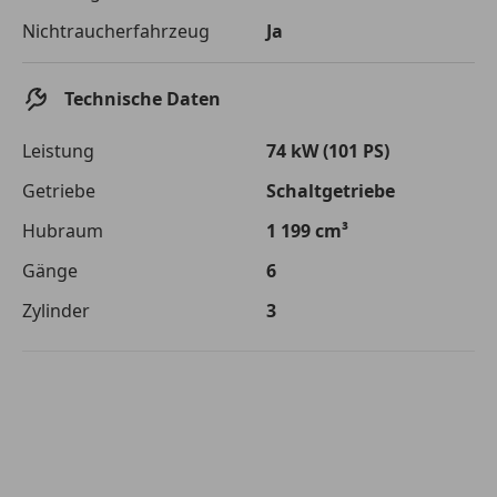
Die tatsächlichen Konditionen sind abhängig von Ihrer Bonität sowie
Nichtraucherfahrzeug
Ja
von der von Ihnen gewählten Bank. Rückzahlungszeitraum 1-10
Jahre. Zinsspanne Sollzinssatz: 2,90% - 14,90%.
Jetzt berechnen
Technische Daten
Leistung
74 kW (101 PS)
Getriebe
Schaltgetriebe
Hubraum
1 199 cm³
Gänge
6
Zylinder
3