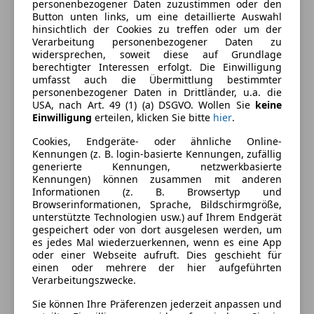
personenbezogener Daten zuzustimmen oder den
Button unten links, um eine detaillierte Auswahl
Armlehne
hinsichtlich der Cookies zu treffen oder um der
Beheizbare Frontscheibe
Farbe und Innenausstattung
Verarbeitung personenbezogener Daten zu
Beheizbares Lenkrad
widersprechen, soweit diese auf Grundlage
berechtigter Interessen erfolgt. Die Einwilligung
Berganfahrassistent
Außenfarbe
Weiß
umfasst auch die Übermittlung bestimmter
Einparkhilfe
personenbezogener Daten in Drittländer, u.a. die
Farbe laut Hersteller
Banquise Weiss
Einparkhilfe Rückfahrkamera
USA, nach Art. 49 (1) (a) DSGVO. Wollen Sie
keine
Einwilligung
erteilen, klicken Sie bitte
hier
.
Einparkhilfe Sensoren hinten
Farbe der
Schwarz
Elektrische Fensterheber
Innenausstattung
Cookies, Endgeräte- oder ähnliche Online-
Elektrische Seitenspiegel
Kennungen (z. B. login-basierte Kennungen, zufällig
Innenausstattung
Stoff
generierte Kennungen, netzwerkbasierte
Getönte Scheiben
Kennungen) können zusammen mit anderen
Head-up display
Informationen (z. B. Browsertyp und
Klimaautomatik
Browserinformationen, Sprache, Bildschirmgröße,
Fahrzeugbeschreibung
unterstützte Technologien usw.) auf Ihrem Endgerät
Lichtsensor
gespeichert oder von dort ausgelesen werden, um
Multifunktionslenkrad
17" Alufelgen
es jedes Mal wiederzuerkennen, wenn es eine App
Navigationssystem
oder einer Webseite aufruft. Dies geschieht für
Klimaautomatik
einen oder mehrere der hier aufgeführten
Regensensor
Winterpaket (Sitzheizung, Lenkradheizung,
Verarbeitungszwecke.
Sitzheizung
Scheibenheizung)
Start/Stop-Automatik
Sie können Ihre Präferenzen jederzeit anpassen und
3D Navigation