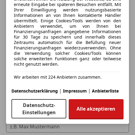
erneute Eingabe bei späteren Besuchen entfällt. Mit
Ihrer Einwilligung werden nutzungsbasierte
Informationen an von Ihnen kontaktierte Händler
übermittelt. Einige Cookies/Tools werden von den
Anbietern verwendet, um von Ihnen bei
Finanzierungsanfragen angegebene Informationen
für 30 Tage zu speichern und innerhalb dieses
Zeitraums automatisch für die Befüllung neuer
Finanzierungsanfragen wiederzuverwenden. Ohne
die Verwendung solcher Cookies/Tools können
Eintauschwagen: Kaufen und verkaufen in nur einem
solche erweiterten Funktionen ganz oder teilweise
Schritt
nicht genutzt werden.
Ich möchte mein Auto in Zahlung geben
Wir arbeiten mit 224 Anbietern zusammen.
(unverbindlich).
|
|
Datenschutzerklärung
Impressum
Anbieterliste
Fahrzeugdaten hinzufügen
Datenschutz-
Alle akzeptieren
Einstellungen
Dein Name