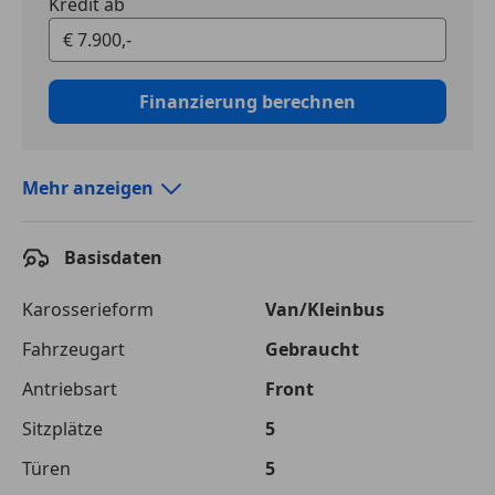
Kredit ab
Finanzierung berechnen
Mehr anzeigen
Autokredit vergleichen
Basisdaten
Laufzeit
120 Monate
Kreditbetrag
€ 7 900,-
Karosserieform
Van/Kleinbus
Fahrzeugart
Gebraucht
Zu zahlender
€ 12 551,-
Gesamtbetrag
Antriebsart
Front
Einberechnete Gebühren
€ 0,-
Sitzplätze
5
Effektivzinsatz
Türen
10,52 %
5