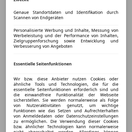
Bluetooth
Kfz-Versicherung
Bordcomputer
Genaue Standortdaten und Identifikation durch
Scannen von Endgeräten
Versicherungsschutz an Ihre Bedürfnisse
Sicherheit
anpassen
Personalisierte Werbung und Inhalte, Messung von
ABS
Werbeleistung und der Performance von Inhalten,
Freischaden-Gutschein ab Stufe 0
Fahrerairbag
Zielgruppenforschung sowie Entwicklung und
Verbesserung von Angeboten
Nebelscheinwerfer
Auto einfach online versichern & Rabatt holen
Reifendruckkontrollsystem
Servolenkung
Essentielle Seitenfunktionen
Jetzt berechnen
Zentralverriegelung mit Funkfernbedienung
Wir bzw. diese Anbieter nutzen Cookies oder
ähnliche Tools und Technologien, die für die
essentielle Seitenfunktionen erforderlich sind und
Verkäufer
Händler
die einwandfreie Funktionalität der Webseite
sicherstellen. Sie werden normalerweise als Folge
von Nutzeraktivitäten genutzt, um wichtige
Autohaus Scherz GmbH
Funktionen wie das Setzen und Aufrechterhalten
von Anmeldedaten oder Datenschutzeinstellungen
4,5
Sterne
Sternebewertung 4.5 von 5
zu ermöglichen. Die Verwendung dieser Cookies
(100% Weiterempfehlungen)
bzw. ähnlicher Technologien kann normalerweise
Anbieter auf AutoScout24 seit 2024
nicht abgeschaltet werden. Allerdings können