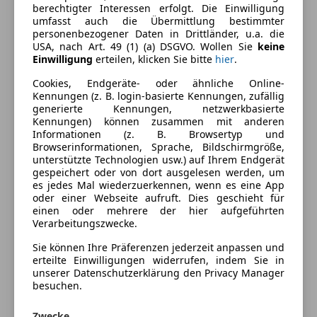
Kraftstoff
Benzin
berechtigter Interessen erfolgt. Die Einwilligung
umfasst auch die Übermittlung bestimmter
personenbezogener Daten in Drittländer, u.a. die
USA, nach Art. 49 (1) (a) DSGVO. Wollen Sie
keine
Ausstattung
Einwilligung
erteilen, klicken Sie bitte
hier
.
Komfort
Cookies, Endgeräte- oder ähnliche Online-
Mehr anzeigen
Kennungen (z. B. login-basierte Kennungen, zufällig
Beheizbare Frontscheibe
generierte Kennungen, netzwerkbasierte
Kennungen) können zusammen mit anderen
Elektrische Fensterheber
Farbe und Innenausstattung
Informationen (z. B. Browsertyp und
Elektrische Seitenspiegel
Browserinformationen, Sprache, Bildschirmgröße,
Elektrische Sitze
unterstützte Technologien usw.) auf Ihrem Endgerät
Außenfarbe
Schwarz
gespeichert oder von dort ausgelesen werden, um
Klimaautomatik
es jedes Mal wiederzuerkennen, wenn es eine App
Lackierung
Metallic
Lichtsensor
oder einer Webseite aufruft. Dies geschieht für
Multifunktionslenkrad
einen oder mehrere der hier aufgeführten
Farbe der
Grau
Verarbeitungszwecke.
Navigationssystem
Innenausstattung
Regensensor
Sie können Ihre Präferenzen jederzeit anpassen und
Innenausstattung
Stoff
erteilte Einwilligungen widerrufen, indem Sie in
Start/Stop-Automatik
unserer Datenschutzerklärung den Privacy Manager
Tempomat
besuchen.
Versicherung
Unterhaltung/Media
Zwecke