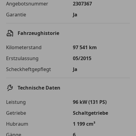
Angebotsnummer
2307367
Sollzinssatz
9,99 %
Garantie
Ja
Monatliche Rate
€ 104,59
Der Kreditrechner enthält repräsentative Werte, zu denen wir
Fahrzeughistorie
typischerweise Kredite vergeben. Der Sollzinssatz ist
bonitätsabhängig. Laufzeit mindestens 12, höchstens 120 Monate.
Gültig für Neukunden bei Online-Abschluss. Erfüllung banküblicher
Kilometerstand
97 541 km
Bonitätskriterien vorausgesetzt.
Erstzulassung
05/2015
Jetzt berechnen
Scheckheftgepflegt
Ja
Technische Daten
Leistung
96 kW (131 PS)
Getriebe
Schaltgetriebe
Hubraum
1 199 cm³
Gänge
6