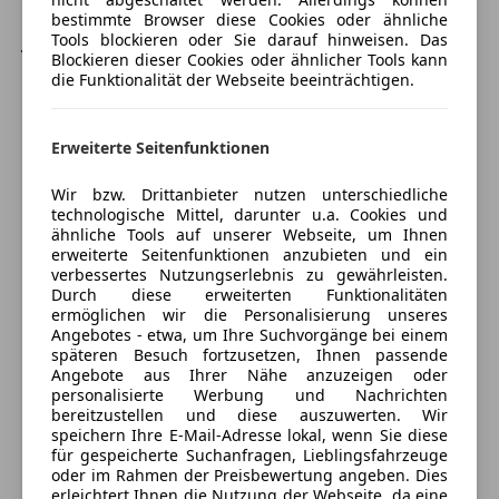
bestimmte Browser diese Cookies oder ähnliche
jeder andere termin ausser öffungszeiten nach
Tools blockieren oder Sie darauf hinweisen. Das
Blockieren dieser Cookies oder ähnlicher Tools kann
vereinbahrung
die Funktionalität der Webseite beeinträchtigen.
Geschlossen
Öffnet um 8:00 Mo.
Erweiterte Seitenfunktionen
Breitenbach 60
,
8573 Kainach, AT
Wir bzw. Drittanbieter nutzen unterschiedliche
technologische Mittel, darunter u.a. Cookies und
Kontakt
ähnliche Tools auf unserer Webseite, um Ihnen
erweiterte Seitenfunktionen anzubieten und ein
Erwin Scherz
verbessertes Nutzungserlebnis zu gewährleisten.
Durch diese erweiterten Funktionalitäten
ermöglichen wir die Personalisierung unseres
Alle Fahrzeuge des Anbieters
Angebotes - etwa, um Ihre Suchvorgänge bei einem
späteren Besuch fortzusetzen, Ihnen passende
Angebote aus Ihrer Nähe anzuzeigen oder
personalisierte Werbung und Nachrichten
Anbieter kontaktieren
bereitzustellen und diese auszuwerten. Wir
speichern Ihre E-Mail-Adresse lokal, wenn Sie diese
Deine Nachricht
für gespeicherte Suchanfragen, Lieblingsfahrzeuge
oder im Rahmen der Preisbewertung angeben. Dies
erleichtert Ihnen die Nutzung der Webseite, da eine