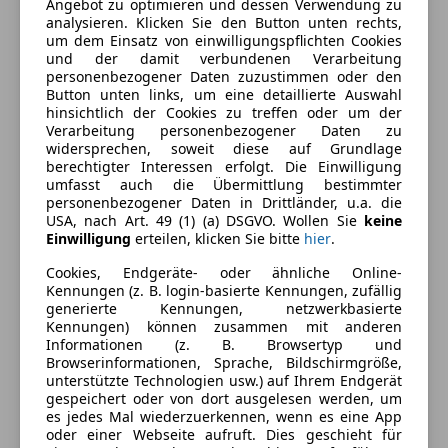
Angebot zu optimieren und dessen Verwendung zu
analysieren. Klicken Sie den Button unten rechts,
Ausstattung
um dem Einsatz von einwilligungspflichten Cookies
und der damit verbundenen Verarbeitung
personenbezogener Daten zuzustimmen oder den
Komfort
Mehr anzeigen
Button unten links, um eine detaillierte Auswahl
hinsichtlich der Cookies zu treffen oder um der
Armlehne
Verarbeitung personenbezogener Daten zu
Berganfahrassistent
Farbe und Innenausstattung
widersprechen, soweit diese auf Grundlage
Einparkhilfe
berechtigter Interessen erfolgt. Die Einwilligung
umfasst auch die Übermittlung bestimmter
Einparkhilfe Sensoren hinten
Außenfarbe
Braun
personenbezogener Daten in Drittländer, u.a. die
Elektrische Fensterheber
USA, nach Art. 49 (1) (a) DSGVO. Wollen Sie
keine
Lackierung
Metallic
Elektrische Seitenspiegel
Einwilligung
erteilen, klicken Sie bitte
hier
.
Getönte Scheiben
Cookies, Endgeräte- oder ähnliche Online-
Head-up display
Fahrzeugbeschreibung
Kennungen (z. B. login-basierte Kennungen, zufällig
generierte Kennungen, netzwerkbasierte
Klimaautomatik
Kennungen) können zusammen mit anderen
Lederlenkrad
Eine geräumige Limosiene mit SUPER Ausstattung !!
Informationen (z. B. Browsertyp und
Lichtsensor
Browserinformationen, Sprache, Bildschirmgröße,
unterstützte Technologien usw.) auf Ihrem Endgerät
Lordosenstütze
gespeichert oder von dort ausgelesen werden, um
Navigationssystem
Serienausstattungen:
es jedes Mal wiederzuerkennen, wenn es eine App
Regensensor
*Fahrersitz höhenverstellbar
oder einer Webseite aufruft. Dies geschieht für