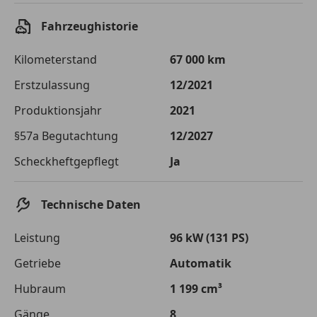
Sollzinssatz
9,99 %
Fahrzeughistorie
Monatliche Rate
€ 205,08
Kilometerstand
67 000 km
Der Kreditrechner enthält repräsentative Werte, zu denen wir
typischerweise Kredite vergeben. Der Sollzinssatz ist
Erstzulassung
12/2021
bonitätsabhängig. Laufzeit mindestens 12, höchstens 120 Monate.
Gültig für Neukunden bei Online-Abschluss. Erfüllung banküblicher
Produktionsjahr
2021
Bonitätskriterien vorausgesetzt.
§57a Begutachtung
12/2027
Jetzt berechnen
Scheckheftgepflegt
Ja
Technische Daten
Leistung
96 kW (131 PS)
Getriebe
Automatik
Hubraum
1 199 cm³
Gänge
8