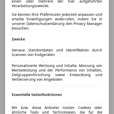
einen oder mehrere der hier aufgeführten
Unterhaltung/Media
Verarbeitungszwecke.
*Airbags
Android Auto
Sie können Ihre Präferenzen jederzeit anpassen und
erteilte Einwilligungen widerrufen, indem Sie in
Apple CarPlay
*Garantie
unserer Datenschutzerklärung den Privacy Manager
Bluetooth
besuchen.
Freisprecheinrichtung
*Citroën Connect Box
Mehr anzeigen
Radio
Zwecke
*Elektrische Parkbremse
Sicherheit
Preisbewertung
Genaue Standortdaten und Identifikation durch
Scannen von Endgeräten
ABS
*Lenkrad in Höhe und Reichweite einstellbar
Mehr anzeigen
ESP
Personalisierte Werbung und Inhalte, Messung von
Isofix
*Stop&Start System
Werbeleistung und der Performance von Inhalten,
Nebelscheinwerfer
Zielgruppenforschung sowie Entwicklung und
Versicherung
Verbesserung von Angeboten
Notbremsassistent
*12-Volt Anschluss vorne
Reifendruckkontrollsystem
Kfz-Versicherung
Servolenkung
*Airbump
Essentielle Seitenfunktionen
Tagfahrlicht
Versicherungsschutz an Ihre Bedürfnisse
Zentralverriegelung
*Außenspiegelgehäuse in Obsidian-Schwarz lackiert
Wir bzw. diese Anbieter nutzen Cookies oder
anpassen
ähnliche Tools und Technologien, die für die