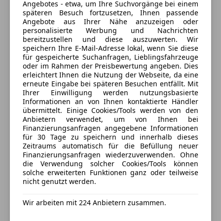
*CITROËN Connect Nav
Westbahnstraße 114
,
Angebotes - etwa, um Ihre Suchvorgänge bei einem
4300 St. Valentin, AT
späteren Besuch fortzusetzen, Ihnen passende
Angebote aus Ihrer Nähe anzuzeigen oder
*Sicherheitspaket Plus
personalisierte Werbung und Nachrichten
Kontakt
bereitzustellen und diese auszuwerten. Wir
*Citroën Smart Pad Support:
speichern Ihre E-Mail-Adresse lokal, wenn Sie diese
Dorfmayer
für gespeicherte Suchanfragen, Lieblingsfahrzeuge
oder im Rahmen der Preisbewertung angeben. Dies
*Variabler Kofferaumboden
erleichtert Ihnen die Nutzung der Webseite, da eine
Alle Fahrzeuge des Anbieters
erneute Eingabe bei späteren Besuchen entfällt. Mit
Ihrer Einwilligung werden nutzungsbasierte
*18-Zoll-Leichtmetallflegen "Aeroblade"
Informationen an von Ihnen kontaktierte Händler
Anbieter kontaktieren
übermittelt. Einige Cookies/Tools werden von den
*18-Zoll-Leichtmetallflegen "Aeroblade" glanzgedreht
Anbietern verwendet, um von Ihnen bei
Finanzierungsanfragen angegebene Informationen
Deine Nachricht
für 30 Tage zu speichern und innerhalb dieses
*Citroën Smart Pad Support
Zeitraums automatisch für die Befüllung neuer
Finanzierungsanfragen wiederzuverwenden. Ohne
die Verwendung solcher Cookies/Tools können
*Color Paket "Textured Grey"
solche erweiterten Funktionen ganz oder teilweise
nicht genutzt werden.
*Drive-Assist-Paket:
Wir arbeiten mit 224 Anbietern zusammen.
*Proximity Keyless-System