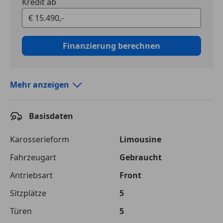
Kredit ab
Finanzierung berechnen
Mehr anzeigen
Autokredit vergleichen
Basisdaten
Laufzeit
120 Monate
Kreditbetrag
€ 15 490,-
Karosserieform
Limousine
Fahrzeugart
Gebraucht
Zu zahlender
€ 24 610,-
Gesamtbetrag
Antriebsart
Front
Einberechnete Gebühren
€ 0,-
Sitzplätze
5
Effektivzinsatz
Türen
10,52 %
5