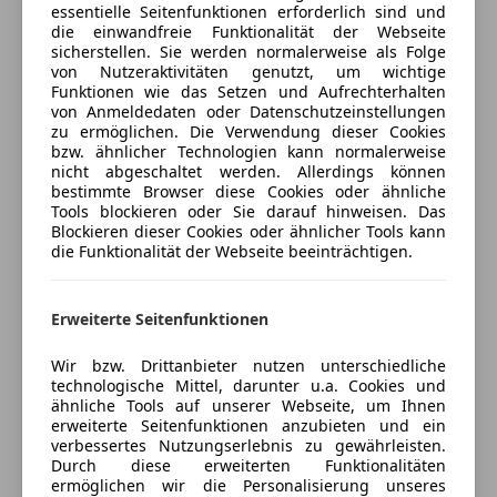
Extras
essentielle Seitenfunktionen erforderlich sind und
Freischaden-Gutschein ab Stufe 0
*Beifahrersitz in der Höhe verstellbar
die einwandfreie Funktionalität der Webseite
Alufelgen
sicherstellen. Sie werden normalerweise als Folge
Auto einfach online versichern & Rabatt holen
Innenspiegel automatisch abblendend
*Beleuchtetes 5,5'' Digitales-Kombiinstrument
von Nutzeraktivitäten genutzt, um wichtige
Funktionen wie das Setzen und Aufrechterhalten
von Anmeldedaten oder Datenschutzeinstellungen
*CITROËN Advanced Comfort Federung
Jetzt berechnen
zu ermöglichen. Die Verwendung dieser Cookies
bzw. ähnlicher Technologien kann normalerweise
nicht abgeschaltet werden. Allerdings können
*Kindersicherung der Türen hinten
bestimmte Browser diese Cookies oder ähnliche
Tools blockieren oder Sie darauf hinweisen. Das
Verkäufer
Händler
*LED Innenraumbeleuchtung vorne & hinten
Blockieren dieser Cookies oder ähnlicher Tools kann
die Funktionalität der Webseite beeinträchtigen.
Dorfmayer GmbH
*Lüfthungsdüse hinten
5
Sterne
Erweiterte Seitenfunktionen
Sternebewertung 5 von 5
*Reifenpannen-Set mit Pannenspray
(100% Weiterempfehlungen)
Wir bzw. Drittanbieter nutzen unterschiedliche
Anbieter auf AutoScout24 seit 2013
technologische Mittel, darunter u.a. Cookies und
*Rücksitzbanklehne 40:60 geteilt umklappbar
ähnliche Tools auf unserer Webseite, um Ihnen
Werkstatt
erweiterte Seitenfunktionen anzubieten und ein
*Real Time Traffic by
Geschlossen
verbessertes Nutzungserlebnis zu gewährleisten.
Durch diese erweiterten Funktionalitäten
Öffnet um 8:00 Fr.
ermöglichen wir die Personalisierung unseres