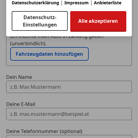
|
|
Datenschutzerklärung
Impressum
Anbieterliste
*Stylepaket
Eintauschwagen: Kaufen und verkaufen in nur einem
Datenschutz-
Schritt
Alle akzeptieren
Einstellungen
*Otto Partikel Filter
Ich möchte mein Auto in Zahlung geben
(unverbindlich).
Fahrzeugdaten hinzufügen
Dein Name
Deine E-Mail
Deine Telefonnummer (optional)