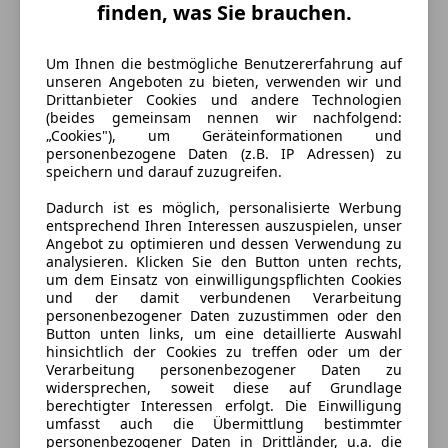
finden, was Sie brauchen.
Um Ihnen die bestmögliche Benutzererfahrung auf
unseren Angeboten zu bieten, verwenden wir und
Drittanbieter Cookies und andere Technologien
(beides gemeinsam nennen wir nachfolgend:
„Cookies"), um Geräteinformationen und
personenbezogene Daten (z.B. IP Adressen) zu
speichern und darauf zuzugreifen.
Dadurch ist es möglich, personalisierte Werbung
entsprechend Ihren Interessen auszuspielen, unser
Angebot zu optimieren und dessen Verwendung zu
analysieren. Klicken Sie den Button unten rechts,
Energieverbrauch
um dem Einsatz von einwilligungspflichten Cookies
und der damit verbundenen Verarbeitung
personenbezogener Daten zuzustimmen oder den
Kraftstoff
Benzin
Button unten links, um eine detaillierte Auswahl
hinsichtlich der Cookies zu treffen oder um der
Kraftstoffverbrauch
5,90
l/100 km (komb.)
Verarbeitung personenbezogener Daten zu
widersprechen, soweit diese auf Grundlage
CO₂-Emissionen
133 g/km (komb.)
berechtigter Interessen erfolgt. Die Einwilligung
umfasst auch die Übermittlung bestimmter
personenbezogener Daten in Drittländer, u.a. die