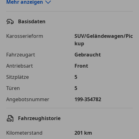
Autokredit-Rechner von durchblicker.at
Mehr anzeigen
Einfach Rate berechnen und günstige Konditionen
finden!
Basisdaten
Autokredit vergleichen
Karosserieform
SUV/Geländewagen/Pic
kup
Laufzeit
120 Monate
Fahrzeugart
Gebraucht
Kreditbetrag
€ 35 300,-
Antriebsart
Front
Zu zahlender
€ 49 732,-
Sitzplätze
5
Gesamtbetrag
Türen
5
Einberechnete Gebühren
€ 0,-
Angebotsnummer
199-354782
Effektivzinsatz
7,50 %
Sollzinssatz
7,25 %
Fahrzeughistorie
Monatliche Rate
€ 414,43
Kilometerstand
201 km