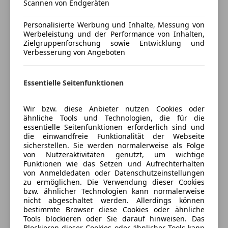
Scannen von Endgeräten
Versicherungsschutz an Ihre Bedürfnisse
Multifunktionslenkrad
anpassen
Regensensor
Personalisierte Werbung und Inhalte, Messung von
Werbeleistung und der Performance von Inhalten,
Schlüssellose Zentralverriegelung
Freischaden-Gutschein ab Stufe 0
Zielgruppenforschung sowie Entwicklung und
Sitzheizung
Verbesserung von Angeboten
Auto einfach online versichern & Rabatt holen
Start/Stop-Automatik
teilb. Rücksitzbank
Essentielle Seitenfunktionen
Unterhaltung/Media
Jetzt berechnen
Android Auto
Wir bzw. diese Anbieter nutzen Cookies oder
ähnliche Tools und Technologien, die für die
Apple CarPlay
essentielle Seitenfunktionen erforderlich sind und
Bluetooth
Verkäufer
Händler
die einwandfreie Funktionalität der Webseite
Bordcomputer
sicherstellen. Sie werden normalerweise als Folge
von Nutzeraktivitäten genutzt, um wichtige
Freisprecheinrichtung
Porsche Inter Auto GmbH & Co KG
Funktionen wie das Setzen und Aufrechterhalten
Induktionsladen für Smartphones
von Anmeldedaten oder Datenschutzeinstellungen
4
Sterne
Radio
Sternebewertung 4 von 5
zu ermöglichen. Die Verwendung dieser Cookies
(50% Weiterempfehlungen)
bzw. ähnlicher Technologien kann normalerweise
USB
Anbieter auf AutoScout24 seit 2021
nicht abgeschaltet werden. Allerdings können
Volldigitales Kombiinstrument
bestimmte Browser diese Cookies oder ähnliche
Tools blockieren oder Sie darauf hinweisen. Das
Verkauf
Sicherheit
Blockieren dieser Cookies oder ähnlicher Tools kann