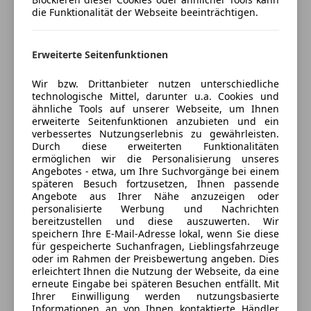
Geschlossen
die Funktionalität der Webseite beeinträchtigen.
ABS
Öffnet um 8:00
Abstandstempomat
Hietzinger Kai 125
,
Abstandswarner
Erweiterte Seitenfunktionen
1130 Wien, AT
Airbag hinten
Wir bzw. Drittanbieter nutzen unterschiedliche
Alarmanlage
Kontakt
technologische Mittel, darunter u.a. Cookies und
Beifahrerairbag
ähnliche Tools auf unserer Webseite, um Ihnen
ESP
erweiterte Seitenfunktionen anzubieten und ein
Alle Fahrzeuge des Anbieters
verbessertes Nutzungserlebnis zu gewährleisten.
Fahrerairbag
Durch diese erweiterten Funktionalitäten
Fernlichtassistent
ermöglichen wir die Personalisierung unseres
Isofix
Angebotes - etwa, um Ihre Suchvorgänge bei einem
Anbieter kontaktieren
späteren Besuch fortzusetzen, Ihnen passende
Kopfairbag
Angebote aus Ihrer Nähe anzuzeigen oder
Deine Nachricht
LED-Scheinwerfer
personalisierte Werbung und Nachrichten
LED-Tagfahrlicht
bereitzustellen und diese auszuwerten. Wir
speichern Ihre E-Mail-Adresse lokal, wenn Sie diese
Müdigkeitswarnsystem
für gespeicherte Suchanfragen, Lieblingsfahrzeuge
Nebelscheinwerfer
oder im Rahmen der Preisbewertung angeben. Dies
Notbremsassistent
erleichtert Ihnen die Nutzung der Webseite, da eine
erneute Eingabe bei späteren Besuchen entfällt. Mit
Notrufsystem
Ihrer Einwilligung werden nutzungsbasierte
Reifendruckkontrollsystem
Informationen an von Ihnen kontaktierte Händler