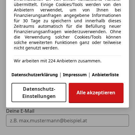
Seitenairbag
übermittelt. Einige Cookies/Tools werden von den
Anbietern verwendet, um von Ihnen bei
Servolenkung
Finanzierungsanfragen angegebene Informationen
Spurhalteassistent
für 30 Tage zu speichern und innerhalb dieses
Eintauschwagen: Kaufen und verkaufen in nur einem
Tagfahrlicht
Zeitraums automatisch für die Befüllung neuer
Schritt
Finanzierungsanfragen wiederzuverwenden. Ohne
Verkehrszeichenerkennung
die Verwendung solcher Cookies/Tools können
Voll-LED Scheinwerfer
solche erweiterten Funktionen ganz oder teilweise
Ich möchte mein Auto in Zahlung geben
Wegfahrsperre
nicht genutzt werden.
(unverbindlich).
Zentralverriegelung mit Funkfernbedienung
Wir arbeiten mit 224 Anbietern zusammen.
Fahrzeugdaten hinzufügen
Extras
|
|
Datenschutzerklärung
Impressum
Anbieterliste
Alufelgen
Dachreling
Dein Name
Datenschutz-
Innenspiegel automatisch abblendend
Alle akzeptieren
Einstellungen
Pannenkit
Skisack
Deine E-Mail
Sportpaket
Sportsitze
Sprachsteuerung