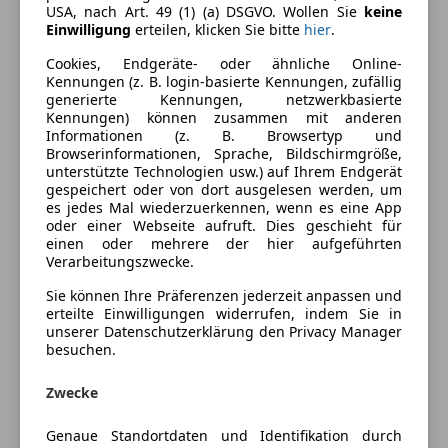
Ausstattung
USA, nach Art. 49 (1) (a) DSGVO. Wollen Sie
keine
Einwilligung
erteilen, klicken Sie bitte
hier
.
Komfort
Mehr anzeigen
Cookies, Endgeräte- oder ähnliche Online-
Kennungen (z. B. login-basierte Kennungen, zufällig
2-Zonen-Klimaautomatik
generierte Kennungen, netzwerkbasierte
Armlehne
Farbe und Innenausstattung
Kennungen) können zusammen mit anderen
Beheizbares Lenkrad
Informationen (z. B. Browsertyp und
Browserinformationen, Sprache, Bildschirmgröße,
Berganfahrassistent
Außenfarbe
Schwarz
unterstützte Technologien usw.) auf Ihrem Endgerät
Einparkhilfe
gespeichert oder von dort ausgelesen werden, um
Lackierung
Metallic
Einparkhilfe Rückfahrkamera
es jedes Mal wiederzuerkennen, wenn es eine App
oder einer Webseite aufruft. Dies geschieht für
Einparkhilfe Sensoren hinten
einen oder mehrere der hier aufgeführten
Einparkhilfe Sensoren vorne
Preisbewertung
Verarbeitungszwecke.
Elektrische Fensterheber
Sie können Ihre Präferenzen jederzeit anpassen und
Elektrische Heckklappe
Mehr anzeigen
erteilte Einwilligungen widerrufen, indem Sie in
Elektrische Seitenspiegel
unserer Datenschutzerklärung den Privacy Manager
Elektrische Sitze
besuchen.
Versicherung
Getönte Scheiben
Zwecke
Lederlenkrad
Kfz-Versicherung
Lichtsensor
Genaue Standortdaten und Identifikation durch
Lordosenstütze