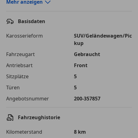
Autokredit-Rechner von durchblicker.at
Mehr anzeigen
Einfach Rate berechnen und günstige Konditionen
finden!
Basisdaten
Autokredit vergleichen
Karosserieform
SUV/Geländewagen/Pic
kup
Laufzeit
120 Monate
Fahrzeugart
Gebraucht
Kreditbetrag
€ 32 400,-
Antriebsart
Front
Zu zahlender
€ 45 646,-
Sitzplätze
5
Gesamtbetrag
Türen
5
Einberechnete Gebühren
€ 0,-
Angebotsnummer
200-357857
Effektivzinsatz
7,50 %
Sollzinssatz
7,25 %
Fahrzeughistorie
Monatliche Rate
€ 380,38
Kilometerstand
8 km