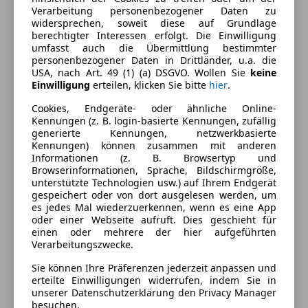
Ausstattung
Verarbeitung personenbezogener Daten zu
widersprechen, soweit diese auf Grundlage
Komfort
Mehr anzeigen
berechtigter Interessen erfolgt. Die Einwilligung
umfasst auch die Übermittlung bestimmter
2-Zonen-Klimaautomatik
personenbezogener Daten in Drittländer, u.a. die
USA, nach Art. 49 (1) (a) DSGVO. Wollen Sie
keine
Armlehne
Farbe und Innenausstattung
Einwilligung
erteilen, klicken Sie bitte
hier
.
Beheizbares Lenkrad
Berganfahrassistent
Cookies, Endgeräte- oder ähnliche Online-
Außenfarbe
Blau
Kennungen (z. B. login-basierte Kennungen, zufällig
Einparkhilfe
generierte Kennungen, netzwerkbasierte
Lackierung
Andere
Einparkhilfe Rückfahrkamera
Kennungen) können zusammen mit anderen
Einparkhilfe Sensoren hinten
Informationen (z. B. Browsertyp und
Browserinformationen, Sprache, Bildschirmgröße,
Einparkhilfe Sensoren vorne
Fahrzeugbeschreibung
unterstützte Technologien usw.) auf Ihrem Endgerät
Elektrische Fensterheber
gespeichert oder von dort ausgelesen werden, um
Elektrische Heckklappe
es jedes Mal wiederzuerkennen, wenn es eine App
DIE AKTUELLE LIEFERZEIT UND DEN AKTUELLEN
oder einer Webseite aufruft. Dies geschieht für
Elektrische Seitenspiegel
KILOMETERSTAND ERHALTEN SIE VON UNSEREM
einen oder mehrere der hier aufgeführten
Getönte Scheiben
VERKAUFSTEAM.
Verarbeitungszwecke.
Lederlenkrad
Sie können Ihre Präferenzen jederzeit anpassen und
Lichtsensor
erteilte Einwilligungen widerrufen, indem Sie in
Preisbewertung
Lordosenstütze
unserer Datenschutzerklärung den Privacy Manager
besuchen.
Multifunktionslenkrad