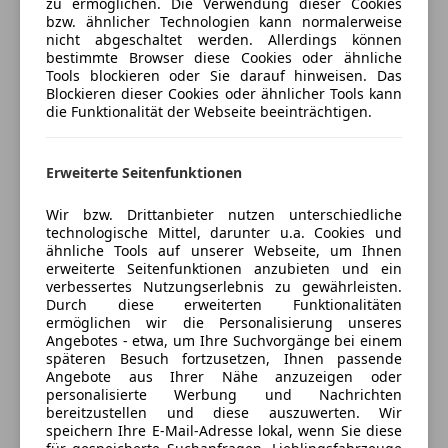
zu ermöglichen. Die Verwendung dieser Cookies
ABS
bzw. ähnlicher Technologien kann normalerweise
Porsche Wiener Neustadt
Abstandstempomat
nicht abgeschaltet werden. Allerdings können
Abstandswarner
5
Sterne
bestimmte Browser diese Cookies oder ähnliche
Sternebewertung 5 von 5
(90% Weiterempfehlungen)
Tools blockieren oder Sie darauf hinweisen. Das
Airbag hinten
Blockieren dieser Cookies oder ähnlicher Tools kann
Anbieter auf AutoScout24 seit 2021
Alarmanlage
die Funktionalität der Webseite beeinträchtigen.
Beifahrerairbag
Verkauf
ESP
Geöffnet
Erweiterte Seitenfunktionen
Fahrerairbag
Schließt um 17:30
Fernlichtassistent
Wir bzw. Drittanbieter nutzen unterschiedliche
Isofix
Neunkirchner Straße 90
,
technologische Mittel, darunter u.a. Cookies und
2700 Wiener Neustadt, AT
Kopfairbag
ähnliche Tools auf unserer Webseite, um Ihnen
LED-Scheinwerfer
erweiterte Seitenfunktionen anzubieten und ein
verbessertes Nutzungserlebnis zu gewährleisten.
Kontakt
LED-Tagfahrlicht
Durch diese erweiterten Funktionalitäten
Müdigkeitswarnsystem
Michael Glatz-Wrba
ermöglichen wir die Personalisierung unseres
Nebelscheinwerfer
Angebotes - etwa, um Ihre Suchvorgänge bei einem
späteren Besuch fortzusetzen, Ihnen passende
Notbremsassistent
Alle Fahrzeuge des Anbieters
Angebote aus Ihrer Nähe anzuzeigen oder
Notrufsystem
personalisierte Werbung und Nachrichten
Reifendruckkontrollsystem
bereitzustellen und diese auszuwerten. Wir
speichern Ihre E-Mail-Adresse lokal, wenn Sie diese
Anbieter kontaktieren
Seitenairbag