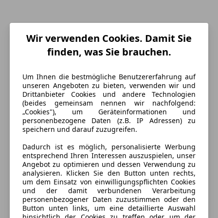
Wir verwenden Cookies. Damit Sie
finden, was Sie brauchen.
Um Ihnen die bestmögliche Benutzererfahrung auf
unseren Angeboten zu bieten, verwenden wir und
Drittanbieter Cookies und andere Technologien
(beides gemeinsam nennen wir nachfolgend:
„Cookies"), um Geräteinformationen und
personenbezogene Daten (z.B. IP Adressen) zu
speichern und darauf zuzugreifen.
Energieverbrauch
Dadurch ist es möglich, personalisierte Werbung
Kraftstoff
Benzin
entsprechend Ihren Interessen auszuspielen, unser
Angebot zu optimieren und dessen Verwendung zu
Kraftstoffverbrauch
6,00
l/100 km (komb.)
analysieren. Klicken Sie den Button unten rechts,
um dem Einsatz von einwilligungspflichten Cookies
CO₂-Emissionen
137 g/km (komb.)
und der damit verbundenen Verarbeitung
personenbezogener Daten zuzustimmen oder den
Button unten links, um eine detaillierte Auswahl
hinsichtlich der Cookies zu treffen oder um der