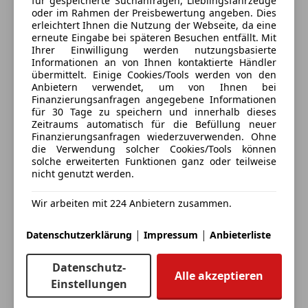
für gespeicherte Suchanfragen, Lieblingsfahrzeuge
Servolenkung
oder im Rahmen der Preisbewertung angeben. Dies
Deine Nachricht
Spurhalteassistent
erleichtert Ihnen die Nutzung der Webseite, da eine
erneute Eingabe bei späteren Besuchen entfällt. Mit
Tagfahrlicht
Ihrer Einwilligung werden nutzungsbasierte
Verkehrszeichenerkennung
Informationen an von Ihnen kontaktierte Händler
Voll-LED Scheinwerfer
übermittelt. Einige Cookies/Tools werden von den
Anbietern verwendet, um von Ihnen bei
Wegfahrsperre
Finanzierungsanfragen angegebene Informationen
Zentralverriegelung mit Funkfernbedienung
für 30 Tage zu speichern und innerhalb dieses
Zeitraums automatisch für die Befüllung neuer
Extras
Finanzierungsanfragen wiederzuverwenden. Ohne
die Verwendung solcher Cookies/Tools können
Alufelgen
solche erweiterten Funktionen ganz oder teilweise
Dachreling
nicht genutzt werden.
Eintauschwagen: Kaufen und verkaufen in nur einem
Innenspiegel automatisch abblendend
Schritt
Wir arbeiten mit 224 Anbietern zusammen.
Pannenkit
Skisack
Ich möchte mein Auto in Zahlung geben
|
|
Datenschutzerklärung
Impressum
Anbieterliste
Sportpaket
(unverbindlich).
Sportsitze
Datenschutz-
Fahrzeugdaten hinzufügen
Sprachsteuerung
Alle akzeptieren
Einstellungen