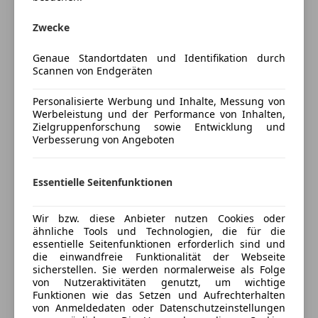
Mehr anzeigen
Regensensor
Zwecke
Schlüssellose Zentralverriegelung
Sitzheizung
Versicherung
Genaue Standortdaten und Identifikation durch
Start/Stop-Automatik
Scannen von Endgeräten
teilb. Rücksitzbank
Kfz-Versicherung
Personalisierte Werbung und Inhalte, Messung von
Unterhaltung/Media
Werbeleistung und der Performance von Inhalten,
Versicherungsschutz an Ihre Bedürfnisse
Zielgruppenforschung sowie Entwicklung und
Android Auto
Verbesserung von Angeboten
anpassen
Apple CarPlay
Freischaden-Gutschein ab Stufe 0
Bluetooth
Essentielle Seitenfunktionen
Bordcomputer
Auto einfach online versichern & Rabatt holen
Freisprecheinrichtung
Wir bzw. diese Anbieter nutzen Cookies oder
Induktionsladen für Smartphones
ähnliche Tools und Technologien, die für die
Radio
Jetzt berechnen
essentielle Seitenfunktionen erforderlich sind und
USB
die einwandfreie Funktionalität der Webseite
sicherstellen. Sie werden normalerweise als Folge
Volldigitales Kombiinstrument
von Nutzeraktivitäten genutzt, um wichtige
Funktionen wie das Setzen und Aufrechterhalten
Sicherheit
Verkäufer
Händler
von Anmeldedaten oder Datenschutzeinstellungen