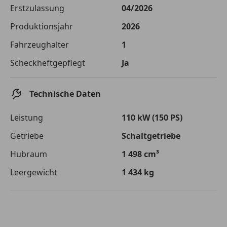
Die tatsächlichen Konditionen sind abhängig von Ihrer Bonität sowie
Erstzulassung
04/2026
von der von Ihnen gewählten Bank. Rückzahlungszeitraum 1-10
Jahre. Zinsspanne Sollzinssatz: 2,90% - 14,90%.
Produktionsjahr
2026
Jetzt berechnen
Fahrzeughalter
1
Scheckheftgepflegt
Ja
Technische Daten
Leistung
110 kW (150 PS)
Getriebe
Schaltgetriebe
Hubraum
1 498 cm³
Leergewicht
1 434 kg