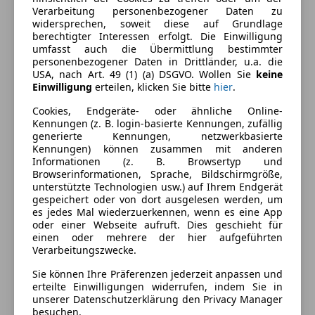
Ausstattung
Verarbeitung personenbezogener Daten zu
widersprechen, soweit diese auf Grundlage
Komfort
Mehr anzeigen
berechtigter Interessen erfolgt. Die Einwilligung
umfasst auch die Übermittlung bestimmter
2-Zonen-Klimaautomatik
personenbezogener Daten in Drittländer, u.a. die
USA, nach Art. 49 (1) (a) DSGVO. Wollen Sie
keine
Armlehne
Farbe und Innenausstattung
Einwilligung
erteilen, klicken Sie bitte
hier
.
Beheizbares Lenkrad
Berganfahrassistent
Cookies, Endgeräte- oder ähnliche Online-
Außenfarbe
Schwarz
Kennungen (z. B. login-basierte Kennungen, zufällig
Einparkhilfe
generierte Kennungen, netzwerkbasierte
Lackierung
Metallic
Einparkhilfe Rückfahrkamera
Kennungen) können zusammen mit anderen
Einparkhilfe Sensoren hinten
Informationen (z. B. Browsertyp und
Browserinformationen, Sprache, Bildschirmgröße,
Einparkhilfe Sensoren vorne
Fahrzeugbeschreibung
unterstützte Technologien usw.) auf Ihrem Endgerät
Elektrische Fensterheber
gespeichert oder von dort ausgelesen werden, um
Elektrische Heckklappe
es jedes Mal wiederzuerkennen, wenn es eine App
DIE AKTUELLE LIEFERZEIT UND DEN AKTUELLEN
oder einer Webseite aufruft. Dies geschieht für
Elektrische Seitenspiegel
KILOMETERSTAND ERHALTEN SIE VON UNSEREM
einen oder mehrere der hier aufgeführten
Getönte Scheiben
VERKAUFSTEAM.
Verarbeitungszwecke.
Lederlenkrad
Sie können Ihre Präferenzen jederzeit anpassen und
Lichtsensor
erteilte Einwilligungen widerrufen, indem Sie in
Preisbewertung
Lordosenstütze
unserer Datenschutzerklärung den Privacy Manager
besuchen.
Multifunktionslenkrad