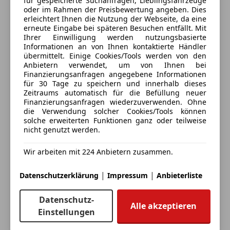
für gespeicherte Suchanfragen, Lieblingsfahrzeuge
Servolenkung
oder im Rahmen der Preisbewertung angeben. Dies
Deine Nachricht
Spurhalteassistent
erleichtert Ihnen die Nutzung der Webseite, da eine
erneute Eingabe bei späteren Besuchen entfällt. Mit
Tagfahrlicht
Ihrer Einwilligung werden nutzungsbasierte
Verkehrszeichenerkennung
Informationen an von Ihnen kontaktierte Händler
Voll-LED Scheinwerfer
übermittelt. Einige Cookies/Tools werden von den
Anbietern verwendet, um von Ihnen bei
Wegfahrsperre
Finanzierungsanfragen angegebene Informationen
Zentralverriegelung mit Funkfernbedienung
für 30 Tage zu speichern und innerhalb dieses
Zeitraums automatisch für die Befüllung neuer
Extras
Finanzierungsanfragen wiederzuverwenden. Ohne
die Verwendung solcher Cookies/Tools können
Alufelgen
solche erweiterten Funktionen ganz oder teilweise
Dachreling
nicht genutzt werden.
Eintauschwagen: Kaufen und verkaufen in nur einem
Innenspiegel automatisch abblendend
Schritt
Wir arbeiten mit 224 Anbietern zusammen.
Pannenkit
Skisack
Ich möchte mein Auto in Zahlung geben
|
|
Datenschutzerklärung
Impressum
Anbieterliste
Sportpaket
(unverbindlich).
Sportsitze
Datenschutz-
Fahrzeugdaten hinzufügen
Sprachsteuerung
Alle akzeptieren
Einstellungen