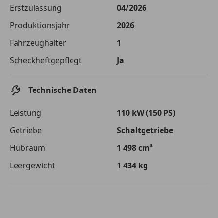
Die tatsächlichen Konditionen sind abhängig von Ihrer Bonität sowie
Erstzulassung
04/2026
von der von Ihnen gewählten Bank. Rückzahlungszeitraum 1-10
Jahre. Zinsspanne Sollzinssatz: 2,90% - 14,90%.
Produktionsjahr
2026
Jetzt berechnen
Fahrzeughalter
1
Scheckheftgepflegt
Ja
Technische Daten
Leistung
110 kW (150 PS)
Getriebe
Schaltgetriebe
Hubraum
1 498 cm³
Leergewicht
1 434 kg