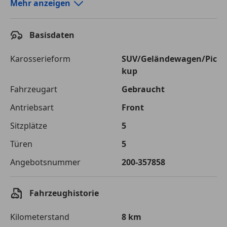
Autokredit-Rechner von durchblicker.at
Mehr anzeigen
Einfach Rate berechnen und günstige Konditionen
finden!
Basisdaten
Autokredit vergleichen
Karosserieform
SUV/Geländewagen/Pic
kup
Laufzeit
120 Monate
Fahrzeugart
Gebraucht
Kreditbetrag
€ 33 300,-
Antriebsart
Front
Zu zahlender
€ 46 914,-
Sitzplätze
5
Gesamtbetrag
Türen
5
Einberechnete Gebühren
€ 0,-
Angebotsnummer
200-357858
Effektivzinsatz
7,50 %
Sollzinssatz
7,25 %
Fahrzeughistorie
Monatliche Rate
€ 390,95
Kilometerstand
8 km