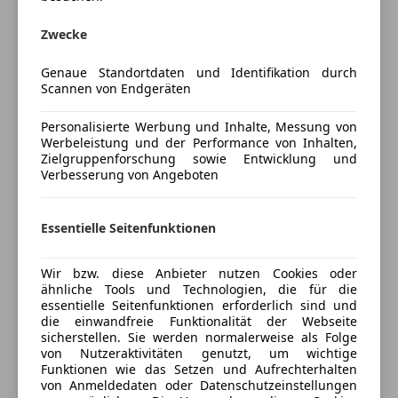
Mehr anzeigen
Regensensor
Zwecke
Schlüssellose Zentralverriegelung
Sitzheizung
Versicherung
Genaue Standortdaten und Identifikation durch
Start/Stop-Automatik
Scannen von Endgeräten
teilb. Rücksitzbank
Kfz-Versicherung
Personalisierte Werbung und Inhalte, Messung von
Unterhaltung/Media
Werbeleistung und der Performance von Inhalten,
Versicherungsschutz an Ihre Bedürfnisse
Zielgruppenforschung sowie Entwicklung und
Android Auto
Verbesserung von Angeboten
anpassen
Apple CarPlay
Freischaden-Gutschein ab Stufe 0
Bluetooth
Essentielle Seitenfunktionen
Bordcomputer
Auto einfach online versichern & Rabatt holen
Freisprecheinrichtung
Wir bzw. diese Anbieter nutzen Cookies oder
Induktionsladen für Smartphones
ähnliche Tools und Technologien, die für die
Radio
Jetzt berechnen
essentielle Seitenfunktionen erforderlich sind und
USB
die einwandfreie Funktionalität der Webseite
sicherstellen. Sie werden normalerweise als Folge
Volldigitales Kombiinstrument
von Nutzeraktivitäten genutzt, um wichtige
Funktionen wie das Setzen und Aufrechterhalten
Sicherheit
Verkäufer
Händler
von Anmeldedaten oder Datenschutzeinstellungen