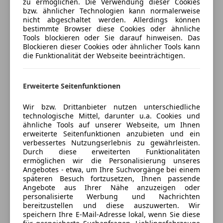
zu ermöglichen. Die Verwendung dieser Cookies
ABS
bzw. ähnlicher Technologien kann normalerweise
Porsche Wiener Neustadt
Abstandstempomat
nicht abgeschaltet werden. Allerdings können
Abstandswarner
5
Sterne
bestimmte Browser diese Cookies oder ähnliche
Sternebewertung 5 von 5
(90% Weiterempfehlungen)
Tools blockieren oder Sie darauf hinweisen. Das
Airbag hinten
Blockieren dieser Cookies oder ähnlicher Tools kann
Anbieter auf AutoScout24 seit 2021
Alarmanlage
die Funktionalität der Webseite beeinträchtigen.
Beifahrerairbag
Verkauf
ESP
Geschlossen
Erweiterte Seitenfunktionen
Fahrerairbag
Öffnet um 7:30 Mo.
Fernlichtassistent
Wir bzw. Drittanbieter nutzen unterschiedliche
Isofix
Neunkirchner Straße 90
,
technologische Mittel, darunter u.a. Cookies und
2700 Wiener Neustadt, AT
Kopfairbag
ähnliche Tools auf unserer Webseite, um Ihnen
LED-Scheinwerfer
erweiterte Seitenfunktionen anzubieten und ein
verbessertes Nutzungserlebnis zu gewährleisten.
Kontakt
LED-Tagfahrlicht
Durch diese erweiterten Funktionalitäten
Müdigkeitswarnsystem
Michael Glatz-Wrba
ermöglichen wir die Personalisierung unseres
Nebelscheinwerfer
Angebotes - etwa, um Ihre Suchvorgänge bei einem
späteren Besuch fortzusetzen, Ihnen passende
Notbremsassistent
Alle Fahrzeuge des Anbieters
Angebote aus Ihrer Nähe anzuzeigen oder
Notrufsystem
personalisierte Werbung und Nachrichten
Reifendruckkontrollsystem
bereitzustellen und diese auszuwerten. Wir
speichern Ihre E-Mail-Adresse lokal, wenn Sie diese
Anbieter kontaktieren
Seitenairbag