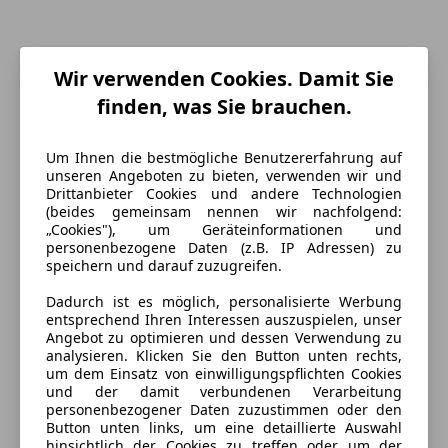
Wir verwenden Cookies. Damit Sie
finden, was Sie brauchen.
Um Ihnen die bestmögliche Benutzererfahrung auf
unseren Angeboten zu bieten, verwenden wir und
Drittanbieter Cookies und andere Technologien
(beides gemeinsam nennen wir nachfolgend:
„Cookies"), um Geräteinformationen und
personenbezogene Daten (z.B. IP Adressen) zu
speichern und darauf zuzugreifen.
Energieverbrauch
Dadurch ist es möglich, personalisierte Werbung
Kraftstoff
Benzin
entsprechend Ihren Interessen auszuspielen, unser
Angebot zu optimieren und dessen Verwendung zu
Kraftstoffverbrauch
6,00
l/100 km (komb.)
analysieren. Klicken Sie den Button unten rechts,
um dem Einsatz von einwilligungspflichten Cookies
CO₂-Emissionen
137 g/km (komb.)
und der damit verbundenen Verarbeitung
personenbezogener Daten zuzustimmen oder den
Button unten links, um eine detaillierte Auswahl
hinsichtlich der Cookies zu treffen oder um der