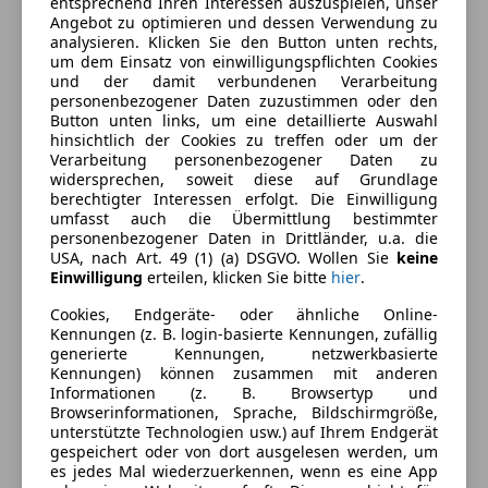
entsprechend Ihren Interessen auszuspielen, unser
Angebot zu optimieren und dessen Verwendung zu
analysieren. Klicken Sie den Button unten rechts,
Ausstattung
um dem Einsatz von einwilligungspflichten Cookies
und der damit verbundenen Verarbeitung
personenbezogener Daten zuzustimmen oder den
Komfort
Mehr anzeigen
Button unten links, um eine detaillierte Auswahl
hinsichtlich der Cookies zu treffen oder um der
3-Zonen-Klimaautomatik
Verarbeitung personenbezogener Daten zu
Armlehne
Farbe und Innenausstattung
widersprechen, soweit diese auf Grundlage
Berganfahrassistent
berechtigter Interessen erfolgt. Die Einwilligung
umfasst auch die Übermittlung bestimmter
Einparkhilfe
Außenfarbe
Schwarz
personenbezogener Daten in Drittländer, u.a. die
Einparkhilfe Rückfahrkamera
USA, nach Art. 49 (1) (a) DSGVO. Wollen Sie
keine
Farbe laut Hersteller
Nachtschwarz
Einparkhilfe Sensoren hinten
Einwilligung
erteilen, klicken Sie bitte
hier
.
Einparkhilfe Sensoren vorne
Lackierung
Metallic
Cookies, Endgeräte- oder ähnliche Online-
Elektrische Fensterheber
Kennungen (z. B. login-basierte Kennungen, zufällig
Farbe der
Schwarz
generierte Kennungen, netzwerkbasierte
Elektrische Seitenspiegel
Innenausstattung
Kennungen) können zusammen mit anderen
Getönte Scheiben
Informationen (z. B. Browsertyp und
Klimaanlage
Innenausstattung
Teilleder
Browserinformationen, Sprache, Bildschirmgröße,
unterstützte Technologien usw.) auf Ihrem Endgerät
Lederlenkrad
gespeichert oder von dort ausgelesen werden, um
Lichtsensor
es jedes Mal wiederzuerkennen, wenn es eine App
Fahrzeugbeschreibung
Lordosenstütze