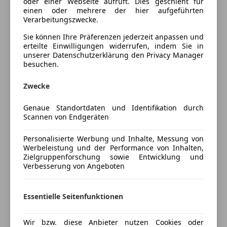
oder einer Webseite aufruft. Dies geschieht für
einen oder mehrere der hier aufgeführten
Multifunktionslenkrad
EDGE-Paket:
Verarbeitungszwecke.
Regensensor
- Rückfahrkamera
Schlüssellose Zentralverriegelung
Sie können Ihre Präferenzen jederzeit anpassen und
- Alarmanlage
erteilte Einwilligungen widerrufen, indem Sie in
Sitzheizung
unserer Datenschutzerklärung den Privacy Manager
- Kessy (Zugang und Starten)
Start/Stop-Automatik
besuchen.
- Ambientebeleuchtung Plus
teilb. Rücksitzbank
Tempomat
Zwecke
Winter-Paket mit Sitzheizung
Unterhaltung/Media
Vorbereitung für Anhängerkupplung
Genaue Standortdaten und Identifikation durch
Scannen von Endgeräten
Android Auto
Parkpilot vorne und hinten
Apple CarPlay
Personalisierte Werbung und Inhalte, Messung von
Parklenkassistent
Mehr anzeigen
Bluetooth
Werbeleistung und der Performance von Inhalten,
Cupra Full-Link (Android-Auto, Apple CarPlay)
Bordcomputer
Zielgruppenforschung sowie Entwicklung und
Sport-Lederlenkrad mit Multifunktionstasten
Verbesserung von Angeboten
DAB-Radio
Preisbewertung
Ausweich- und Abbiegeassistent
Freisprecheinrichtung
18" Aluräder
Induktionsladen für Smartphones
Essentielle Seitenfunktionen
Mehr anzeigen
Außenspiegel elektr. verstell-, beheiz- und anklappbar
Radio
mit Spiegelabsenkung
USB
Wir bzw. diese Anbieter nutzen Cookies oder
Einstiegsleisten Aluminium, beleuchtet