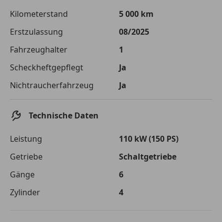
Die tatsächlichen Konditionen sind abhängig von Ihrer Bonität sowie
Kilometerstand
5 000 km
von der von Ihnen gewählten Bank. Rückzahlungszeitraum 1-10
Jahre. Zinsspanne Sollzinssatz: 2,90% - 14,90%.
Erstzulassung
08/2025
Jetzt berechnen
Fahrzeughalter
1
Scheckheftgepflegt
Ja
Nichtraucherfahrzeug
Ja
Technische Daten
Leistung
110 kW (150 PS)
Getriebe
Schaltgetriebe
Gänge
6
Zylinder
4