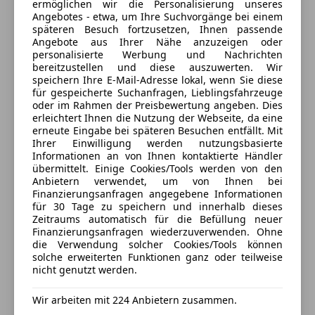
(100% Weiterempfehlungen)
ermöglichen wir die Personalisierung unseres
Notbremsassistent
Angebotes - etwa, um Ihre Suchvorgänge bei einem
Eingeabefehler vorbehalten!
Anbieter auf AutoScout24 seit 2016
Notrufsystem
späteren Besuch fortzusetzen, Ihnen passende
Angebote aus Ihrer Nähe anzuzeigen oder
Seitenairbag
Seekirchner Straße 3
,
personalisierte Werbung und Nachrichten
Servolenkung
5162 Obertrum am See, AT
bereitzustellen und diese auszuwerten. Wir
Spurhalteassistent
speichern Ihre E-Mail-Adresse lokal, wenn Sie diese
für gespeicherte Suchanfragen, Lieblingsfahrzeuge
Tagfahrlicht
Kontakt
oder im Rahmen der Preisbewertung angeben. Dies
Traktionskontrolle
erleichtert Ihnen die Nutzung der Webseite, da eine
Verkehrszeichenerkennung
erneute Eingabe bei späteren Besuchen entfällt. Mit
Alle Fahrzeuge des Anbieters
Ihrer Einwilligung werden nutzungsbasierte
Voll-LED Scheinwerfer
Informationen an von Ihnen kontaktierte Händler
Wegfahrsperre
übermittelt. Einige Cookies/Tools werden von den
Anbieter kontaktieren
Zentralverriegelung
Anbietern verwendet, um von Ihnen bei
Finanzierungsanfragen angegebene Informationen
Zentralverriegelung mit Funkfernbedienung
für 30 Tage zu speichern und innerhalb dieses
Deine Nachricht
Zeitraums automatisch für die Befüllung neuer
Extras
Finanzierungsanfragen wiederzuverwenden. Ohne
die Verwendung solcher Cookies/Tools können
Alufelgen (18")
solche erweiterten Funktionen ganz oder teilweise
Ambientebeleuchtung
nicht genutzt werden.
Innenspiegel automatisch abblendend
Katalysator
Wir arbeiten mit 224 Anbietern zusammen.
Sportfahrwerk