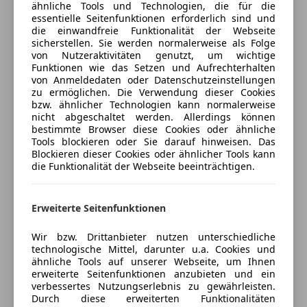
Volldigitales Kombiinstrument
Versicherung
ähnliche Tools und Technologien, die für die
Fahrprofilauswahl (CUPRA Drive Profile)
essentielle Seitenfunktionen erforderlich sind und
W-Lan / Wifi Hotspot
Spurhalteassistent
die einwandfreie Funktionalität der Webseite
Kfz-Versicherung
sicherstellen. Sie werden normalerweise als Folge
Sicherheit
Umfeldbeobachtungssystem (Front assist) mit City-
von Nutzeraktivitäten genutzt, um wichtige
Notbremsfunktion
Funktionen wie das Setzen und Aufrechterhalten
ABS
Versicherungsschutz an Ihre Bedürfnisse
Fensterzierleisten schwarz hochglänzend
von Anmeldedaten oder Datenschutzeinstellungen
Abstandstempomat
anpassen
zu ermöglichen. Die Verwendung dieser Cookies
Heckleuchten Voll-LED mit dynamischem Blinker und
Abstandswarner
bzw. ähnlicher Technologien kann normalerweise
Freischaden-Gutschein ab Stufe 0
Lichtband (Infinite Light)
nicht abgeschaltet werden. Allerdings können
Alarmanlage
Isofix-Aufnahmen für Kindersitz an Rücksitz
bestimmte Browser diese Cookies oder ähnliche
Auto einfach online versichern & Rabatt holen
Beifahrerairbag
Tools blockieren oder Sie darauf hinweisen. Das
Klimaautomatik 3-Zonen
ESP
Blockieren dieser Cookies oder ähnlicher Tools kann
digitales Info-Display
die Funktionalität der Webseite beeinträchtigen.
Fahrerairbag
Lendenwirbelstützen vorne
Jetzt berechnen
Fernlichtassistent
Licht- und Regensensor
Geschwindigkeits-begrenzungsanlage
Erweiterte Seitenfunktionen
Radioempfang digital (DAB+)
Isofix
Sport-Schalensitze vorne
Kopfairbag
Wir bzw. Drittanbieter nutzen unterschiedliche
Verkäufer
Händler
Induktionsladeschale
technologische Mittel, darunter u.a. Cookies und
LED-Scheinwerfer
ähnliche Tools auf unserer Webseite, um Ihnen
LED-Tagfahrlicht
erweiterte Seitenfunktionen anzubieten und ein
Autohaus Reichl GmbH & Co KG
Cupra Garantie 5 Jahre/max. 100.000 km ab
Müdigkeitswarnsystem
verbessertes Nutzungserlebnis zu gewährleisten.
Erstzulassung (27.08.2025)
5
Sterne
Durch diese erweiterten Funktionalitäten
Nebelscheinwerfer
Sternebewertung 5 von 5