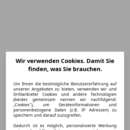
Wir verwenden Cookies. Damit Sie
finden, was Sie brauchen.
Um Ihnen die bestmögliche Benutzererfahrung auf
unseren Angeboten zu bieten, verwenden wir und
Energieverbrauch
Drittanbieter Cookies und andere Technologien
(beides gemeinsam nennen wir nachfolgend:
„Cookies"), um Geräteinformationen und
Schadstoffklasse
Euro 6e
personenbezogene Daten (z.B. IP Adressen) zu
speichern und darauf zuzugreifen.
Kraftstoff
Benzin
Dadurch ist es möglich, personalisierte Werbung
CO₂-Emissionen
132 g/km (komb.)