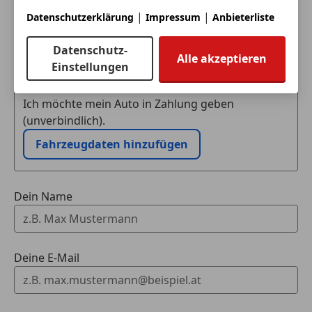
Sportsitze
|
|
Datenschutzerklärung
Impressum
Anbieterliste
Sprachsteuerung
Touchscreen
Datenschutz-
Eintauschwagen: Kaufen und verkaufen in nur einem
Alle akzeptieren
Winterpaket
Einstellungen
Schritt
Ich möchte mein Auto in Zahlung geben
(unverbindlich).
Fahrzeugdaten hinzufügen
Dein Name
Deine E-Mail