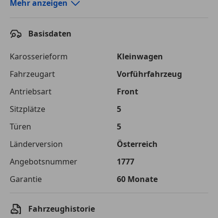
Autokredit-Rechner von durchblicker.at
Mehr anzeigen
Einfach Rate berechnen und günstige Konditionen
finden!
Basisdaten
Autokredit vergleichen
Karosserieform
Kleinwagen
Laufzeit
120 Monate
Fahrzeugart
Vorführfahrzeug
Antriebsart
Front
Kreditbetrag
€ 28 900,-
Sitzplätze
5
Zu zahlender
€ 40 715,-
Gesamtbetrag
Türen
5
Einberechnete Gebühren
€ 0,-
Länderversion
Österreich
Angebotsnummer
1777
Effektivzinsatz
7,50 %
Garantie
60 Monate
Sollzinssatz
7,25 %
Monatliche Rate
€ 339,29
Fahrzeughistorie