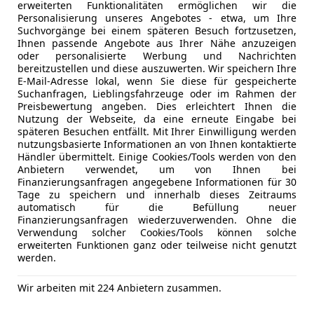
erweiterten Funktionalitäten ermöglichen wir die
Fensterzierleisten schwarz hochglänzend
Radio
Personalisierung unseres Angebotes - etwa, um Ihre
Heckleuchten Voll-LED mit dynamischem Blinker und L
USB
Suchvorgänge bei einem späteren Besuch fortzusetzen,
Isofix-Aufnahmen für Kindersitz an Rücksitz
Volldigita
Ihnen passende Angebote aus Ihrer Nähe anzuzeigen
oder personalisierte Werbung und Nachrichten
Klimaautomatik 3-Zonen
W-Lan / Wi
bereitzustellen und diese auszuwerten. Wir speichern Ihre
digitales Info-Display
E-Mail-Adresse lokal, wenn Sie diese für gespeicherte
Sicherheit
ABS
Lendenwirbelstützen vorne
Suchanfragen, Lieblingsfahrzeuge oder im Rahmen der
Abstands
Preisbewertung angeben. Dies erleichtert Ihnen die
Licht- und Regensensor
Abstandsw
Nutzung der Webseite, da eine erneute Eingabe bei
Radioempfang digital (DAB+)
späteren Besuchen entfällt. Mit Ihrer Einwilligung werden
Beifahrera
Sport-Schalensitze vorne
nutzungsbasierte Informationen an von Ihnen kontaktierte
ESP
Händler übermittelt. Einige Cookies/Tools werden von den
Fahrerairb
Anbietern verwendet, um von Ihnen bei
Cupra Garantie 5 Jahre/max. 100.000 km ab Erstzu
Finanzierungsanfragen angegebene Informationen für 30
Fernlichtas
Tage zu speichern und innerhalb dieses Zeitraums
Geschwind
automatisch für die Befüllung neuer
Eingeabefehler vorbehalten!
Isofix
Finanzierungsanfragen wiederzuverwenden. Ohne die
Verwendung solcher Cookies/Tools können solche
Kopfairba
erweiterten Funktionen ganz oder teilweise nicht genutzt
LED-Schei
werden.
LED-Tagfah
Kfz-Versicherung
Müdigkeit
Wir arbeiten mit 224 Anbietern zusammen.
Nebelsche