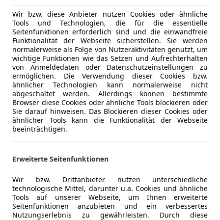
Elektrische
Farbe der Innenausstattung
Schwarz
Wir bzw. diese Anbieter nutzen Cookies oder ähnliche
Getönte S
Tools und Technologien, die für die essentielle
Innenausstattung
Teilleder
Klimaanla
Seitenfunktionen erforderlich sind und die einwandfreie
Funktionalität der Webseite sicherstellen. Sie werden
Lederlenk
normalerweise als Folge von Nutzeraktivitäten genutzt, um
Lichtsenso
wichtige Funktionen wie das Setzen und Aufrechterhalten
Winter-Paket mit Sitzheizung
Lordosens
von Anmeldedaten oder Datenschutzeinstellungen zu
Vorbereitung für Anhängerkupplung:
ermöglichen. Die Verwendung dieser Cookies bzw.
Multifunkt
ähnlicher Technologien kann normalerweise nicht
Regensens
abgeschaltet werden. Allerdings können bestimmte
Parkpilot vorne und hinten
Sitzheizun
Browser diese Cookies oder ähnliche Tools blockieren oder
Parklenkassistent
Sie darauf hinweisen. Das Blockieren dieser Cookies oder
Start/Stop
Cupra Full-Link (Android-Auto, Apple CarPlay)
ähnlicher Tools kann die Funktionalität der Webseite
teilb. Rück
beeinträchtigen.
Sport-Lederlenkrad mit Multifunktionstasten
Tempomat
Ausweich- und Abbiegeassistent
18" Aluräder
Unterhaltung/Media
Android A
Erweiterte Seitenfunktionen
Außenspiegel elektr. verstell-, beheiz- und anklapp
Apple CarP
Einstiegsleisten Aluminium, beleuchtet
Bluetooth
Mehr anzeigen
Wir bzw. Drittanbieter nutzen unterschiedliche
technologische Mittel, darunter u.a. Cookies und ähnliche
Fahrprofilauswahl (CUPRA Drive Profile)
Bordcompu
Tools auf unserer Webseite, um Ihnen erweiterte
Spurhalteassistent
DAB-Radio
Seitenfunktionen anzubieten und ein verbessertes
Mehr anzeigen
Umfeldbeobachtungssystem (Front assist) mit City
Freisprech
Nutzungserlebnis zu gewährleisten. Durch diese