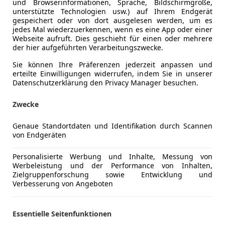
und Browserinformationen, Sprache, Bildschirmgröße,
unterstützte Technologien usw.) auf Ihrem Endgerät
gespeichert oder von dort ausgelesen werden, um es
jedes Mal wiederzuerkennen, wenn es eine App oder einer
Webseite aufruft. Dies geschieht für einen oder mehrere
der hier aufgeführten Verarbeitungszwecke.
Sie können Ihre Präferenzen jederzeit anpassen und
erteilte Einwilligungen widerrufen, indem Sie in unserer
Datenschutzerklärung den Privacy Manager besuchen.
Schadstoffklasse
Euro 6e
Zwecke
Kraftstoff
Benzin
Genaue Standortdaten und Identifikation durch Scannen
von Endgeräten
Komfort
3-Zonen-K
Mehr anzeigen
Personalisierte Werbung und Inhalte, Messung von
Armlehne
Werbeleistung und der Performance von Inhalten,
Berganfahr
Zielgruppenforschung sowie Entwicklung und
ng
Außenfarbe
Schwarz
Verbesserung von Angeboten
Einparkhilf
Einparkhil
Farbe laut Hersteller
Nachtsch
Einparkhil
Essentielle Seitenfunktionen
Lackierung
Metallic
Elektrisch