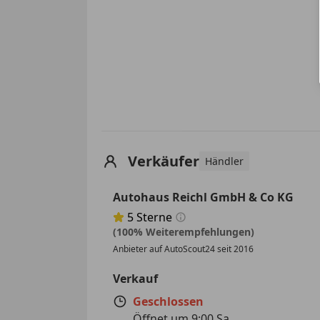
Verkäufer
Händler
Autohaus Reichl GmbH & Co KG
5
Sterne
Sternebewertung 5 von 5
(100% Weiterempfehlungen)
Anbieter auf AutoScout24 seit 2016
Verkauf
Geschlossen
Öffnet um 9:00 Sa.