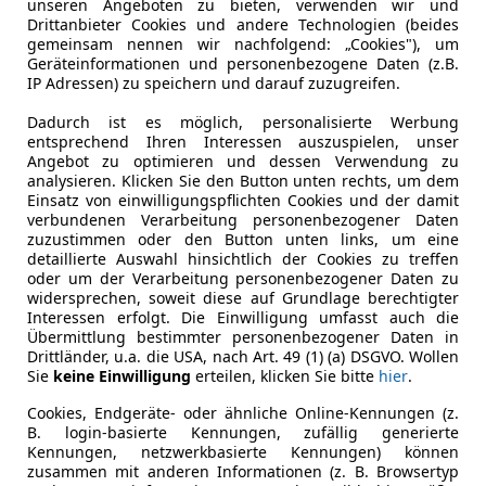
unseren Angeboten zu bieten, verwenden wir und
Drittanbieter Cookies und andere Technologien (beides
Scheckheftgepflegt
Ja
gemeinsam nennen wir nachfolgend: „Cookies"), um
Geräteinformationen und personenbezogene Daten (z.B.
Nichtraucherfahrzeug
Ja
IP Adressen) zu speichern und darauf zuzugreifen.
Dadurch ist es möglich, personalisierte Werbung
Leistung
110 kW (15
entsprechend Ihren Interessen auszuspielen, unser
Angebot zu optimieren und dessen Verwendung zu
Getriebe
Schaltgetr
analysieren. Klicken Sie den Button unten rechts, um dem
Einsatz von einwilligungspflichten Cookies und der damit
Gänge
6
verbundenen Verarbeitung personenbezogener Daten
zuzustimmen oder den Button unten links, um eine
Zylinder
4
detaillierte Auswahl hinsichtlich der Cookies zu treffen
oder um der Verarbeitung personenbezogener Daten zu
widersprechen, soweit diese auf Grundlage berechtigter
Interessen erfolgt. Die Einwilligung umfasst auch die
Übermittlung bestimmter personenbezogener Daten in
Drittländer, u.a. die USA, nach Art. 49 (1) (a) DSGVO. Wollen
Sie
keine Einwilligung
erteilen, klicken Sie bitte
hier
.
Cookies, Endgeräte- oder ähnliche Online-Kennungen (z.
B. login-basierte Kennungen, zufällig generierte
Kennungen, netzwerkbasierte Kennungen) können
zusammen mit anderen Informationen (z. B. Browsertyp