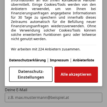
Informationen an von Ihnen kontaktierte Händler
Spurhalteassistent
übermittelt. Einige Cookies/Tools werden von den
Totwinkel-Assistent
Anbietern verwendet, um von Ihnen bei
Finanzierungsanfragen angegebene Informationen
Traktionskontrolle
für 30 Tage zu speichern und innerhalb dieses
Eintauschwagen: Kaufen und verkaufen in nur einem
Verkehrszeichenerkennung
Zeitraums automatisch für die Befüllung neuer
Schritt
Voll-LED Scheinwerfer
Finanzierungsanfragen wiederzuverwenden. Ohne
die Verwendung solcher Cookies/Tools können
Wegfahrsperre
solche erweiterten Funktionen ganz oder teilweise
Ich möchte mein Auto in Zahlung geben
Zentralverriegelung mit Funkfernbedienung
nicht genutzt werden.
(unverbindlich).
Extras
Wir arbeiten mit 224 Anbietern zusammen.
Fahrzeugdaten hinzufügen
Alufelgen
|
|
Datenschutzerklärung
Impressum
Anbieterliste
Dachreling
Innenspiegel automatisch abblendend
Dein Name
Datenschutz-
Pannenkit
Alle akzeptieren
Einstellungen
Spoiler
Sportfahrwerk
Sportsitze
Deine E-Mail