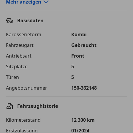
Autokredit-Rechner von durchblicker.at
Mehr anzeigen
Einfach Rate berechnen und günstige Konditionen
finden!
Basisdaten
Autokredit vergleichen
Karosserieform
Kombi
Laufzeit
120 Monate
Fahrzeugart
Gebraucht
Antriebsart
Front
Kreditbetrag
€ 27 900,-
Sitzplätze
5
Zu zahlender
€ 39 306,-
Gesamtbetrag
Türen
5
Einberechnete Gebühren
€ 0,-
Angebotsnummer
150-362148
Effektivzinsatz
7,50 %
Fahrzeughistorie
Sollzinssatz
7,25 %
Kilometerstand
12 300 km
Monatliche Rate
€ 327,55
Erstzulassung
01/2024