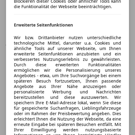
Blockieren dieser Cookies oder ähnlicher Tools kann
Öffnet um 9:00 Sa.
die Funktionalität der Webseite beeinträchtigen.
ABS
Ketzergasse 120
,
Abstandstempomat
1230 Wien, AT
Airbag hinten
Erweiterte Seitenfunktionen
Beifahrerairbag
Kontakt
ESP
Wir bzw. Drittanbieter nutzen unterschiedliche
Josef Pinter
technologische Mittel, darunter u.a. Cookies und
Fahrerairbag
ähnliche Tools auf unserer Webseite, um Ihnen
Fernlichtassistent
erweiterte Seitenfunktionen anzubieten und ein
Alle Fahrzeuge des Anbieters
Isofix
verbessertes Nutzungserlebnis zu gewährleisten.
Durch diese erweiterten Funktionalitäten
Kopfairbag
ermöglichen wir die Personalisierung unseres
LED-Scheinwerfer
Angebotes - etwa, um Ihre Suchvorgänge bei einem
Anbieter kontaktieren
LED-Tagfahrlicht
späteren Besuch fortzusetzen, Ihnen passende
Angebote aus Ihrer Nähe anzuzeigen oder
Müdigkeitswarnsystem
Deine Nachricht
personalisierte Werbung und Nachrichten
Nebelscheinwerfer
bereitzustellen und diese auszuwerten. Wir
Notbremsassistent
speichern Ihre E-Mail-Adresse lokal, wenn Sie diese
für gespeicherte Suchanfragen, Lieblingsfahrzeuge
Notrufsystem
oder im Rahmen der Preisbewertung angeben. Dies
Reifendruckkontrollsystem
erleichtert Ihnen die Nutzung der Webseite, da eine
Seitenairbag
erneute Eingabe bei späteren Besuchen entfällt. Mit
Ihrer Einwilligung werden nutzungsbasierte
Servolenkung