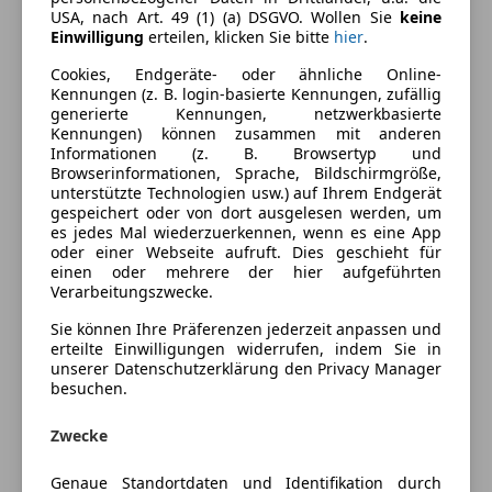
USA, nach Art. 49 (1) (a) DSGVO. Wollen Sie
keine
Komfort
Mehr anzeigen
Einwilligung
erteilen, klicken Sie bitte
hier
.
2-Zonen-Klimaautomatik
Cookies, Endgeräte- oder ähnliche Online-
Armlehne
Kennungen (z. B. login-basierte Kennungen, zufällig
Farbe und Innenausstattung
generierte Kennungen, netzwerkbasierte
Beheizbares Lenkrad
Kennungen) können zusammen mit anderen
Berganfahrassistent
Außenfarbe
Weiß
Informationen (z. B. Browsertyp und
Einparkhilfe
Browserinformationen, Sprache, Bildschirmgröße,
Lackierung
Andere
unterstützte Technologien usw.) auf Ihrem Endgerät
Einparkhilfe Rückfahrkamera
gespeichert oder von dort ausgelesen werden, um
Einparkhilfe selbstlenkendes System
es jedes Mal wiederzuerkennen, wenn es eine App
Einparkhilfe Sensoren hinten
oder einer Webseite aufruft. Dies geschieht für
Preisbewertung
einen oder mehrere der hier aufgeführten
Einparkhilfe Sensoren vorne
Verarbeitungszwecke.
Elektrische Fensterheber
Mehr anzeigen
Sie können Ihre Präferenzen jederzeit anpassen und
Elektrische Heckklappe
erteilte Einwilligungen widerrufen, indem Sie in
Elektrische Seitenspiegel
unserer Datenschutzerklärung den Privacy Manager
Versicherung
Getönte Scheiben
besuchen.
Lederlenkrad
Kfz-Versicherung
Lichtsensor
Zwecke
Lordosenstütze
Genaue Standortdaten und Identifikation durch
Versicherungsschutz an Ihre Bedürfnisse
Multifunktionslenkrad