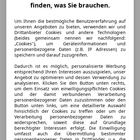
finden, was Sie brauchen.
Um Ihnen die bestmögliche Benutzererfahrung auf
unseren Angeboten zu bieten, verwenden wir und
Drittanbieter Cookies und andere Technologien
(beides gemeinsam nennen wir nachfolgend:
„Cookies"), um Geräteinformationen und
personenbezogene Daten (z.B. IP Adressen) zu
speichern und darauf zuzugreifen.
Dadurch ist es möglich, personalisierte Werbung
entsprechend Ihren Interessen auszuspielen, unser
Energieverbrauch
Angebot zu optimieren und dessen Verwendung zu
analysieren. Klicken Sie den Button unten rechts,
um dem Einsatz von einwilligungspflichten Cookies
Anderer Energieträger
Strom
und der damit verbundenen Verarbeitung
personenbezogener Daten zuzustimmen oder den
Kraftstoffverbrauch
1,20
l/100 km (komb.)
Button unten links, um eine detaillierte Auswahl
hinsichtlich der Cookies zu treffen oder um der
CO₂-Emissionen
27 g/km (komb.)
Verarbeitung personenbezogener Daten zu
widersprechen, soweit diese auf Grundlage
berechtigter Interessen erfolgt. Die Einwilligung
Ausstattung
umfasst auch die Übermittlung bestimmter
personenbezogener Daten in Drittländer, u.a. die