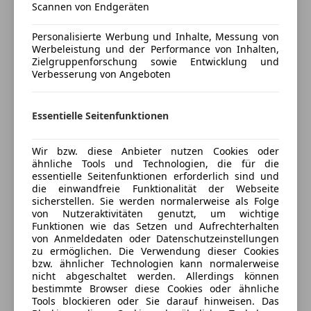
Scannen von Endgeräten
anpassen
Navigationssystem
Regensensor
Personalisierte Werbung und Inhalte, Messung von
Freischaden-Gutschein ab Stufe 0
Schlüssellose Zentralverriegelung
Werbeleistung und der Performance von Inhalten,
Auto einfach online versichern & Rabatt holen
Zielgruppenforschung sowie Entwicklung und
Sitzheizung
Verbesserung von Angeboten
Start/Stop-Automatik
Tempomat
Jetzt berechnen
Essentielle Seitenfunktionen
Unterhaltung/Media
Android Auto
Wir bzw. diese Anbieter nutzen Cookies oder
ähnliche Tools und Technologien, die für die
Apple CarPlay
Verkäufer
Händler
essentielle Seitenfunktionen erforderlich sind und
Bluetooth
die einwandfreie Funktionalität der Webseite
Bordcomputer
sicherstellen. Sie werden normalerweise als Folge
Porsche Inter Auto GmbH & Co KG
von Nutzeraktivitäten genutzt, um wichtige
Freisprecheinrichtung
4,5
Sterne
Funktionen wie das Setzen und Aufrechterhalten
Induktionsladen für Smartphones
Sternebewertung 4.5 von 5
(92% Weiterempfehlungen)
von Anmeldedaten oder Datenschutzeinstellungen
Radio
zu ermöglichen. Die Verwendung dieser Cookies
Anbieter auf AutoScout24 seit 2021
bzw. ähnlicher Technologien kann normalerweise
USB
nicht abgeschaltet werden. Allerdings können
Volldigitales Kombiinstrument
Verkauf
bestimmte Browser diese Cookies oder ähnliche
Tools blockieren oder Sie darauf hinweisen. Das
Geschlossen
Sicherheit