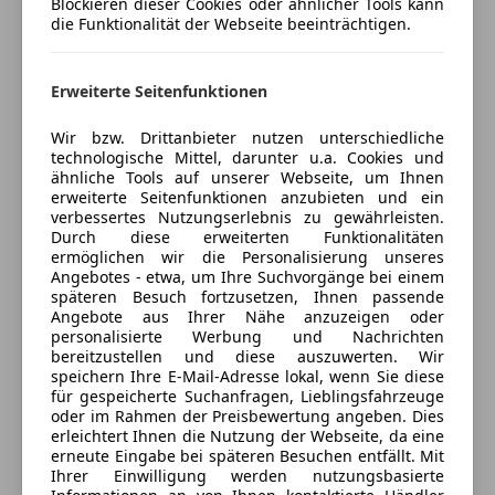
Blockieren dieser Cookies oder ähnlicher Tools kann
Voll-LED Scheinwerfer
Öffnet um 9:00 Sa.
die Funktionalität der Webseite beeinträchtigen.
Wegfahrsperre
Industriezeile 72
,
4020 Linz, AT
Extras
Erweiterte Seitenfunktionen
Innenspiegel automatisch abblendend
Kontakt
Wir bzw. Drittanbieter nutzen unterschiedliche
Team DasWeltauto
technologische Mittel, darunter u.a. Cookies und
ähnliche Tools auf unserer Webseite, um Ihnen
erweiterte Seitenfunktionen anzubieten und ein
Alle Fahrzeuge des Anbieters
verbessertes Nutzungserlebnis zu gewährleisten.
Durch diese erweiterten Funktionalitäten
ermöglichen wir die Personalisierung unseres
Angebotes - etwa, um Ihre Suchvorgänge bei einem
Anbieter kontaktieren
späteren Besuch fortzusetzen, Ihnen passende
Angebote aus Ihrer Nähe anzuzeigen oder
Deine Nachricht
personalisierte Werbung und Nachrichten
bereitzustellen und diese auszuwerten. Wir
speichern Ihre E-Mail-Adresse lokal, wenn Sie diese
für gespeicherte Suchanfragen, Lieblingsfahrzeuge
oder im Rahmen der Preisbewertung angeben. Dies
erleichtert Ihnen die Nutzung der Webseite, da eine
erneute Eingabe bei späteren Besuchen entfällt. Mit
Ihrer Einwilligung werden nutzungsbasierte