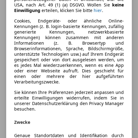
USA, nach Art. 49 (1) (a) DSGVO. Wollen Sie
keine
Komfort
Mehr anzeigen
Einwilligung
erteilen, klicken Sie bitte
hier
.
Armlehne
Cookies, Endgeräte- oder ähnliche Online-
Beheizbares Lenkrad
Kennungen (z. B. login-basierte Kennungen, zufällig
Farbe und Innenausstattung
generierte Kennungen, netzwerkbasierte
Einparkhilfe
Kennungen) können zusammen mit anderen
Einparkhilfe Rückfahrkamera
Außenfarbe
Weiß
Informationen (z. B. Browsertyp und
Einparkhilfe Sensoren hinten
Browserinformationen, Sprache, Bildschirmgröße,
Lackierung
Andere
unterstützte Technologien usw.) auf Ihrem Endgerät
Elektrische Fensterheber
gespeichert oder von dort ausgelesen werden, um
Elektrische Seitenspiegel
es jedes Mal wiederzuerkennen, wenn es eine App
Getönte Scheiben
oder einer Webseite aufruft. Dies geschieht für
Preisbewertung
einen oder mehrere der hier aufgeführten
Klimaautomatik
Verarbeitungszwecke.
Lederlenkrad
Mehr anzeigen
Sie können Ihre Präferenzen jederzeit anpassen und
Lordosenstütze
erteilte Einwilligungen widerrufen, indem Sie in
Multifunktionslenkrad
unserer Datenschutzerklärung den Privacy Manager
Versicherung
Navigationssystem
besuchen.
Schlüssellose Zentralverriegelung
Kfz-Versicherung
Tempomat
Zwecke
Unterhaltung/Media
Genaue Standortdaten und Identifikation durch
Versicherungsschutz an Ihre Bedürfnisse