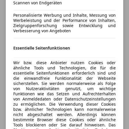
Scannen von Endgeräten
anpassen
Bluetooth
USB
Personalisierte Werbung und Inhalte, Messung von
Freischaden-Gutschein ab Stufe 0
Werbeleistung und der Performance von Inhalten,
Sicherheit
Auto einfach online versichern & Rabatt holen
Zielgruppenforschung sowie Entwicklung und
Verbesserung von Angeboten
Abstandstempomat
Airbag hinten
Jetzt berechnen
Beifahrerairbag
Essentielle Seitenfunktionen
Fahrerairbag
Fernlichtassistent
Wir bzw. diese Anbieter nutzen Cookies oder
ähnliche Tools und Technologien, die für die
Isofix
Verkäufer
Händler
essentielle Seitenfunktionen erforderlich sind und
LED-Scheinwerfer
die einwandfreie Funktionalität der Webseite
Müdigkeitswarnsystem
sicherstellen. Sie werden normalerweise als Folge
Porsche Linz
von Nutzeraktivitäten genutzt, um wichtige
Nebelscheinwerfer
5
Sterne
Funktionen wie das Setzen und Aufrechterhalten
Notrufsystem
Sternebewertung 5 von 5
(88% Weiterempfehlungen)
von Anmeldedaten oder Datenschutzeinstellungen
Reifendruckkontrollsystem
zu ermöglichen. Die Verwendung dieser Cookies
Anbieter auf AutoScout24 seit 2021
bzw. ähnlicher Technologien kann normalerweise
Spurhalteassistent
nicht abgeschaltet werden. Allerdings können
Totwinkel-Assistent
Das Weltauto Gebrauchtwagenverkauf
bestimmte Browser diese Cookies oder ähnliche
Verkehrszeichenerkennung
Tools blockieren oder Sie darauf hinweisen. Das
Geschlossen