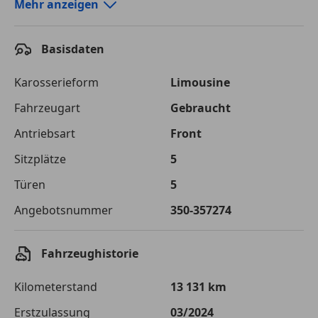
Autokredit-Rechner von durchblicker.at
Mehr anzeigen
Einfach Rate berechnen und günstige Konditionen
finden!
Basisdaten
Autokredit vergleichen
Karosserieform
Limousine
Laufzeit
120 Monate
Fahrzeugart
Gebraucht
Antriebsart
Front
Kreditbetrag
€ 25 000,-
Sitzplätze
5
Zu zahlender
€ 35 220,-
Gesamtbetrag
Türen
5
Einberechnete Gebühren
€ 0,-
Angebotsnummer
350-357274
Effektivzinsatz
7,50 %
Fahrzeughistorie
Sollzinssatz
7,25 %
Kilometerstand
13 131 km
Monatliche Rate
€ 293,50
Erstzulassung
03/2024