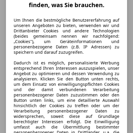
finden, was Sie brauchen.
Um Ihnen die bestmögliche Benutzererfahrung auf
unseren Angeboten zu bieten, verwenden wir und
Drittanbieter Cookies und andere Technologien
(beides gemeinsam nennen wir nachfolgend:
„Cookies"), um Geräteinformationen und
personenbezogene Daten (z.B. IP Adressen) zu
speichern und darauf zuzugreifen.
Dadurch ist es möglich, personalisierte Werbung
entsprechend Ihren Interessen auszuspielen, unser
Energieverbrauch
Angebot zu optimieren und dessen Verwendung zu
analysieren. Klicken Sie den Button unten rechts,
um dem Einsatz von einwilligungspflichten Cookies
Kraftstoff
Benzin
und der damit verbundenen Verarbeitung
personenbezogener Daten zuzustimmen oder den
Kraftstoffverbrauch
5,90
l/100 km (komb.)
Button unten links, um eine detaillierte Auswahl
hinsichtlich der Cookies zu treffen oder um der
CO₂-Emissionen
135 g/km (komb.)
Verarbeitung personenbezogener Daten zu
widersprechen, soweit diese auf Grundlage
berechtigter Interessen erfolgt. Die Einwilligung
Ausstattung
umfasst auch die Übermittlung bestimmter
personenbezogener Daten in Drittländer, u.a. die