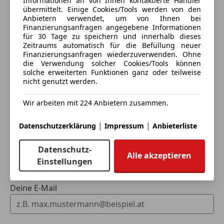
Informationen an von Ihnen kontaktierte Händler
übermittelt. Einige Cookies/Tools werden von den
Anbietern verwendet, um von Ihnen bei
Finanzierungsanfragen angegebene Informationen
für 30 Tage zu speichern und innerhalb dieses
Eintauschwagen: Kaufen und verkaufen in nur einem
Zeitraums automatisch für die Befüllung neuer
Schritt
Finanzierungsanfragen wiederzuverwenden. Ohne
die Verwendung solcher Cookies/Tools können
solche erweiterten Funktionen ganz oder teilweise
Ich möchte mein Auto in Zahlung geben
nicht genutzt werden.
(unverbindlich).
Wir arbeiten mit 224 Anbietern zusammen.
Fahrzeugdaten hinzufügen
|
|
Datenschutzerklärung
Impressum
Anbieterliste
Dein Name
Datenschutz-
Alle akzeptieren
Einstellungen
Deine E-Mail