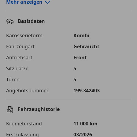
Autokredit-Rechner von durchblicker.at
Mehr anzeigen
Einfach Rate berechnen und günstige Konditionen
finden!
Basisdaten
Autokredit vergleichen
Karosserieform
Kombi
Laufzeit
120 Monate
Fahrzeugart
Gebraucht
Antriebsart
Front
Kreditbetrag
€ 40 400,-
Sitzplätze
5
Zu zahlender
€ 56 916,-
Gesamtbetrag
Türen
5
Einberechnete Gebühren
€ 0,-
Angebotsnummer
199-342403
Effektivzinsatz
7,50 %
Fahrzeughistorie
Sollzinssatz
7,25 %
Kilometerstand
11 000 km
Monatliche Rate
€ 474,30
Erstzulassung
03/2026