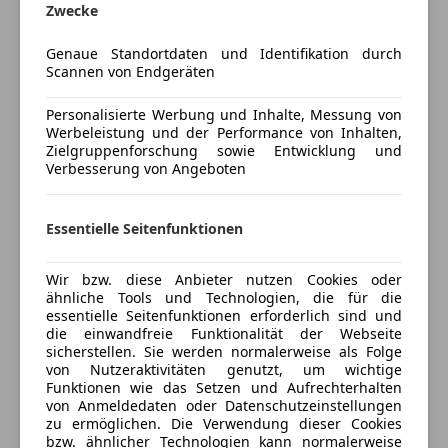
Zwecke
Start/Stop-Automatik
Genaue Standortdaten und Identifikation durch
Versicherung
Unterhaltung/Media
Scannen von Endgeräten
Bluetooth
Kfz-Versicherung
Personalisierte Werbung und Inhalte, Messung von
Induktionsladen für Smartphones
Werbeleistung und der Performance von Inhalten,
Soundsystem
Zielgruppenforschung sowie Entwicklung und
Versicherungsschutz an Ihre Bedürfnisse
USB
Verbesserung von Angeboten
anpassen
Sicherheit
Freischaden-Gutschein ab Stufe 0
Essentielle Seitenfunktionen
Abstandstempomat
Auto einfach online versichern & Rabatt holen
Airbag hinten
Wir bzw. diese Anbieter nutzen Cookies oder
Alarmanlage
ähnliche Tools und Technologien, die für die
Beifahrerairbag
Jetzt berechnen
essentielle Seitenfunktionen erforderlich sind und
Fahrerairbag
die einwandfreie Funktionalität der Webseite
sicherstellen. Sie werden normalerweise als Folge
Fernlichtassistent
von Nutzeraktivitäten genutzt, um wichtige
Isofix
Funktionen wie das Setzen und Aufrechterhalten
Verkäufer
Händler
LED-Scheinwerfer
von Anmeldedaten oder Datenschutzeinstellungen
zu ermöglichen. Die Verwendung dieser Cookies
Müdigkeitswarnsystem
bzw. ähnlicher Technologien kann normalerweise