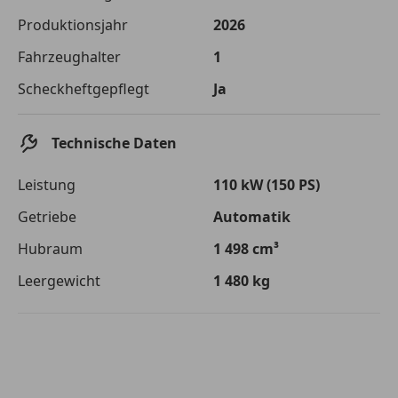
Die tatsächlichen Konditionen sind abhängig von Ihrer Bonität sowie
Produktionsjahr
2026
von der von Ihnen gewählten Bank. Rückzahlungszeitraum 1-10
Jahre. Zinsspanne Sollzinssatz: 2,90% - 14,90%.
Fahrzeughalter
1
Jetzt berechnen
Scheckheftgepflegt
Ja
Technische Daten
Leistung
110 kW (150 PS)
Getriebe
Automatik
Hubraum
1 498 cm³
Leergewicht
1 480 kg