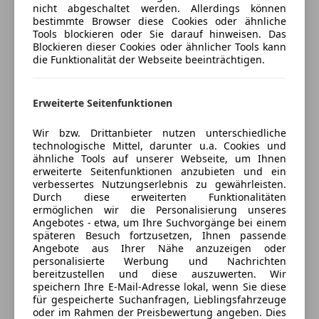
Porsche Inter Auto GmbH & Co KG
Nebelscheinwerfer
nicht abgeschaltet werden. Allerdings können
Reifendruckkontrollsystem
4
Sterne
bestimmte Browser diese Cookies oder ähnliche
Sternebewertung 4 von 5
Tools blockieren oder Sie darauf hinweisen. Das
(50% Weiterempfehlungen)
Spurhalteassistent
Blockieren dieser Cookies oder ähnlicher Tools kann
Anbieter auf AutoScout24 seit 2021
Verkehrszeichenerkennung
die Funktionalität der Webseite beeinträchtigen.
Wegfahrsperre
Verkauf
Extras
Erweiterte Seitenfunktionen
Geschlossen
Öffnet um 8:00 Mo.
Anhängerkupplung
Wir bzw. Drittanbieter nutzen unterschiedliche
Innenspiegel automatisch abblendend
Hietzinger Kai 125
,
technologische Mittel, darunter u.a. Cookies und
1130 Wien, AT
Pannenkit
ähnliche Tools auf unserer Webseite, um Ihnen
erweiterte Seitenfunktionen anzubieten und ein
Reserverad
verbessertes Nutzungserlebnis zu gewährleisten.
Kontakt
Durch diese erweiterten Funktionalitäten
ermöglichen wir die Personalisierung unseres
Angebotes - etwa, um Ihre Suchvorgänge bei einem
Alle Fahrzeuge des Anbieters
späteren Besuch fortzusetzen, Ihnen passende
Angebote aus Ihrer Nähe anzuzeigen oder
personalisierte Werbung und Nachrichten
Anbieter kontaktieren
bereitzustellen und diese auszuwerten. Wir
speichern Ihre E-Mail-Adresse lokal, wenn Sie diese
für gespeicherte Suchanfragen, Lieblingsfahrzeuge
Deine Nachricht
oder im Rahmen der Preisbewertung angeben. Dies