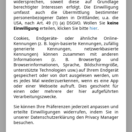
widersprechen, soweit diese auf Grundlage
berechtigter Interessen erfolgt. Die Einwilligung
Komfort
Mehr anzeigen
umfasst auch die Übermittlung bestimmter
personenbezogener Daten in Drittländer, u.a. die
Armlehne
USA, nach Art. 49 (1) (a) DSGVO. Wollen Sie
keine
Beheizbares Lenkrad
Farbe und Innenausstattung
Einwilligung
erteilen, klicken Sie bitte
hier
.
Einparkhilfe
Cookies, Endgeräte- oder ähnliche Online-
Einparkhilfe Rückfahrkamera
Außenfarbe
Grün
Kennungen (z. B. login-basierte Kennungen, zufällig
Einparkhilfe Sensoren hinten
generierte Kennungen, netzwerkbasierte
Lackierung
Andere
Einparkhilfe Sensoren vorne
Kennungen) können zusammen mit anderen
Informationen (z. B. Browsertyp und
Elektrische Fensterheber
Browserinformationen, Sprache, Bildschirmgröße,
Elektrische Heckklappe
Fahrzeugbeschreibung
unterstützte Technologien usw.) auf Ihrem Endgerät
Elektrische Seitenspiegel
gespeichert oder von dort ausgelesen werden, um
es jedes Mal wiederzuerkennen, wenn es eine App
Elektrische Sitze
VORFÜHRWAGEN ZUM VORZUGSPREIS!
oder einer Webseite aufruft. Dies geschieht für
Getönte Scheiben
EINTAUSCHAUTO, EGAL OB FINANZIERT ODER GEGEN
einen oder mehrere der hier aufgeführten
Klimaautomatik
Verarbeitungszwecke.
„BARES“, IST WILLKOMMEN!
Lichtsensor
Sie können Ihre Präferenzen jederzeit anpassen und
Lordosenstütze
erteilte Einwilligungen widerrufen, indem Sie in
Preisbewertung
Panoramadach
unserer Datenschutzerklärung den Privacy Manager
besuchen.
Schlüssellose Zentralverriegelung
Mehr anzeigen
Sitzheizung