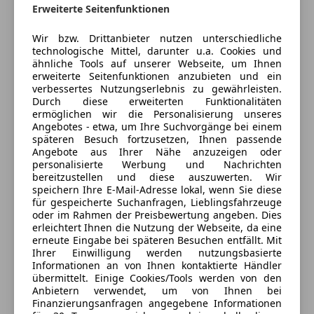
Erweiterte Seitenfunktionen
Geschlossen
ABS
Öffnet um 8:00
Airbag hinten
Wir bzw. Drittanbieter nutzen unterschiedliche
Vogelweiderstraße 69
,
technologische Mittel, darunter u.a. Cookies und
Beifahrerairbag
5020 Salzburg, AT
ähnliche Tools auf unserer Webseite, um Ihnen
ESP
erweiterte Seitenfunktionen anzubieten und ein
Fahrerairbag
verbessertes Nutzungserlebnis zu gewährleisten.
Kontakt
Durch diese erweiterten Funktionalitäten
Fernlichtassistent
ermöglichen wir die Personalisierung unseres
Gebrauchtwagenteam
Isofix
Angebotes - etwa, um Ihre Suchvorgänge bei einem
Kopfairbag
späteren Besuch fortzusetzen, Ihnen passende
Alle Fahrzeuge des Anbieters
Angebote aus Ihrer Nähe anzuzeigen oder
LED-Scheinwerfer
personalisierte Werbung und Nachrichten
LED-Tagfahrlicht
bereitzustellen und diese auszuwerten. Wir
Müdigkeitswarnsystem
speichern Ihre E-Mail-Adresse lokal, wenn Sie diese
Anbieter kontaktieren
für gespeicherte Suchanfragen, Lieblingsfahrzeuge
Nebelscheinwerfer
oder im Rahmen der Preisbewertung angeben. Dies
Notbremsassistent
Deine Nachricht
erleichtert Ihnen die Nutzung der Webseite, da eine
Notrufsystem
erneute Eingabe bei späteren Besuchen entfällt. Mit
Ihrer Einwilligung werden nutzungsbasierte
Reifendruckkontrollsystem
Informationen an von Ihnen kontaktierte Händler
Seitenairbag
übermittelt. Einige Cookies/Tools werden von den
Servolenkung
Anbietern verwendet, um von Ihnen bei
Finanzierungsanfragen angegebene Informationen
Spurhalteassistent