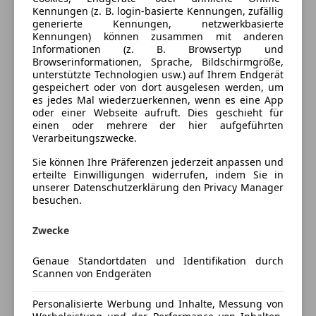
Ausstattung
Kennungen (z. B. login-basierte Kennungen, zufällig
generierte Kennungen, netzwerkbasierte
Komfort
Mehr anzeigen
Kennungen) können zusammen mit anderen
Informationen (z. B. Browsertyp und
2-Zonen-Klimaautomatik
Browserinformationen, Sprache, Bildschirmgröße,
unterstützte Technologien usw.) auf Ihrem Endgerät
360° Kamera
Farbe und Innenausstattung
gespeichert oder von dort ausgelesen werden, um
Armlehne
es jedes Mal wiederzuerkennen, wenn es eine App
Berganfahrassistent
oder einer Webseite aufruft. Dies geschieht für
Außenfarbe
Schwarz
einen oder mehrere der hier aufgeführten
Einparkhilfe
Verarbeitungszwecke.
Lackierung
Metallic
Einparkhilfe Rückfahrkamera
Einparkhilfe selbstlenkendes System
Sie können Ihre Präferenzen jederzeit anpassen und
erteilte Einwilligungen widerrufen, indem Sie in
Einparkhilfe Sensoren hinten
Preisbewertung
unserer Datenschutzerklärung den Privacy Manager
Einparkhilfe Sensoren vorne
besuchen.
Elektrische Fensterheber
Mehr anzeigen
Elektrische Seitenspiegel
Zwecke
Head-up display
Genaue Standortdaten und Identifikation durch
Versicherung
Klimaanlage
Scannen von Endgeräten
Lederlenkrad
Kfz-Versicherung
Lichtsensor
Personalisierte Werbung und Inhalte, Messung von
Lordosenstütze