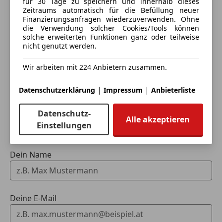
für 30 Tage zu speichern und innerhalb dieses
Totwinkel-Assistent
Zeitraums automatisch für die Befüllung neuer
Verkehrszeichenerkennung
Finanzierungsanfragen wiederzuverwenden. Ohne
die Verwendung solcher Cookies/Tools können
Voll-LED Scheinwerfer
solche erweiterten Funktionen ganz oder teilweise
Wegfahrsperre
nicht genutzt werden.
Eintauschwagen: Kaufen und verkaufen in nur einem
Zentralverriegelung mit Funkfernbedienung
Schritt
Wir arbeiten mit 224 Anbietern zusammen.
Extras
Ich möchte mein Auto in Zahlung geben
|
|
Alufelgen
Datenschutzerklärung
Impressum
Anbieterliste
(unverbindlich).
Anhängerkupplung
Datenschutz-
Dachreling
Fahrzeugdaten hinzufügen
Alle akzeptieren
Einstellungen
Innenspiegel automatisch abblendend
Pannenkit
Skisack
Dein Name
Spoiler
Sportpaket
Sportsitze
Sprachsteuerung
Deine E-Mail