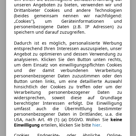
unseren Angeboten zu bieten, verwenden wir und
Drittanbieter Cookies und andere Technologien
(beides gemeinsam nennen wir nachfolgend:
„Cookies"), um Geräteinformationen und
personenbezogene Daten (z.B. IP Adressen) zu
speichern und darauf zuzugreifen.
Dadurch ist es möglich, personalisierte Werbung
entsprechend Ihren Interessen auszuspielen, unser
Angebot zu optimieren und dessen Verwendung zu
analysieren. Klicken Sie den Button unten rechts,
um dem Einsatz von einwilligungspflichten Cookies
und der damit verbundenen Verarbeitung
personenbezogener Daten zuzustimmen oder den
Button unten links, um eine detaillierte Auswahl
Energieverbrauch
hinsichtlich der Cookies zu treffen oder um der
Verarbeitung personenbezogener Daten zu
Kraftstoff
Benzin
widersprechen, soweit diese auf Grundlage
berechtigter Interessen erfolgt. Die Einwilligung
Kraftstoffverbrauch
6,10
l/100 km (komb.)
umfasst auch die Übermittlung bestimmter
personenbezogener Daten in Drittländer, u.a. die
CO₂-Emissionen
140 g/km (komb.)
USA, nach Art. 49 (1) (a) DSGVO. Wollen Sie
keine
Einwilligung
erteilen, klicken Sie bitte
hier
.
Cookies, Endgeräte- oder ähnliche Online-