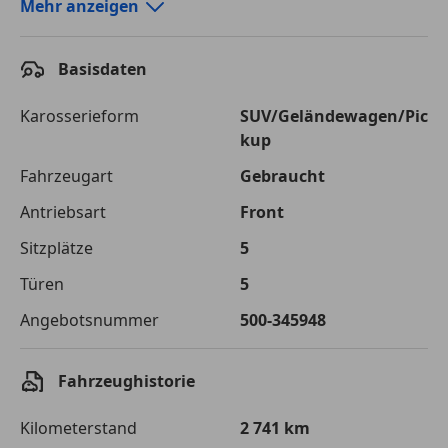
Autokredit-Rechner von durchblicker.at
Mehr anzeigen
Einfach Rate berechnen und günstige Konditionen
finden!
Basisdaten
Autokredit vergleichen
Karosserieform
SUV/Geländewagen/Pic
kup
Laufzeit
120 Monate
Fahrzeugart
Gebraucht
Kreditbetrag
€ 41 300,-
Antriebsart
Front
Zu zahlender
€ 58 184,-
Sitzplätze
5
Gesamtbetrag
Türen
5
Einberechnete Gebühren
€ 0,-
Angebotsnummer
500-345948
Effektivzinsatz
7,50 %
Sollzinssatz
7,25 %
Fahrzeughistorie
Monatliche Rate
€ 484,87
Kilometerstand
2 741 km