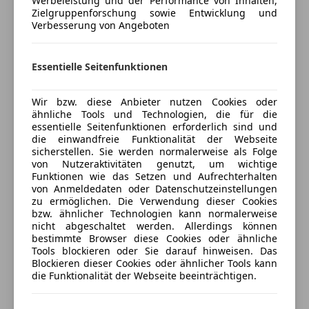
Werbeleistung und der Performance von Inhalten,
Zielgruppenforschung sowie Entwicklung und
Versicherungsschutz an Ihre Bedürfnisse
Multifunktionslenkrad
Verbesserung von Angeboten
anpassen
Navigationssystem
Regensensor
Freischaden-Gutschein ab Stufe 0
Schlüssellose Zentralverriegelung
Essentielle Seitenfunktionen
Auto einfach online versichern & Rabatt holen
teilb. Rücksitzbank
Tempomat
Wir bzw. diese Anbieter nutzen Cookies oder
ähnliche Tools und Technologien, die für die
Unterhaltung/Media
Jetzt berechnen
essentielle Seitenfunktionen erforderlich sind und
die einwandfreie Funktionalität der Webseite
Android Auto
sicherstellen. Sie werden normalerweise als Folge
Apple CarPlay
von Nutzeraktivitäten genutzt, um wichtige
Funktionen wie das Setzen und Aufrechterhalten
Bordcomputer
Verkäufer
Händler
von Anmeldedaten oder Datenschutzeinstellungen
Freisprecheinrichtung
zu ermöglichen. Die Verwendung dieser Cookies
Induktionsladen für Smartphones
bzw. ähnlicher Technologien kann normalerweise
Porsche Salzburg
nicht abgeschaltet werden. Allerdings können
Radio
5
Sterne
bestimmte Browser diese Cookies oder ähnliche
Soundsystem
Sternebewertung 5 von 5
Tools blockieren oder Sie darauf hinweisen. Das
(93% Weiterempfehlungen)
USB
Blockieren dieser Cookies oder ähnlicher Tools kann
Anbieter auf AutoScout24 seit 2021
die Funktionalität der Webseite beeinträchtigen.
Volldigitales Kombiinstrument
Verkauf
Sicherheit