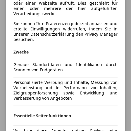
oder einer Webseite aufruft. Dies geschieht für
Elektrische Fensterheber
Innenausstattung
Velours
einen oder mehrere der hier aufgeführten
Elektrische Heckklappe
Verarbeitungszwecke.
Elektrische Seitenspiegel
Sie können Ihre Präferenzen jederzeit anpassen und
Fahrzeugbeschreibung
Elektrische Sitze
erteilte Einwilligungen widerrufen, indem Sie in
unserer Datenschutzerklärung den Privacy Manager
Getönte Scheiben
Vorführwagen - Verfügbarkeit auf Anfrage!
besuchen.
Klimaanlage
Lederlenkrad
Zwecke
Lichtsensor
EDGE Paket:
Lordosenstütze
Genaue Standortdaten und Identifikation durch
- 3-Zonen Klimaautomatik
Multifunktionslenkrad
Scannen von Endgeräten
- Heckklappe elektrisch mit Sensorsteuerung
Regensensor
- Seitenscheiben abgedunkelt
Personalisierte Werbung und Inhalte, Messung von
Schlüssellose Zentralverriegelung
Werbeleistung und der Performance von Inhalten,
- Einstiegsleisten beleuchtet
Sitzheizung
Zielgruppenforschung sowie Entwicklung und
- Außenspiegel elektr. verstell-, beheiz- und
Start/Stop-Automatik
Verbesserung von Angeboten
anklappbar
teilb. Rücksitzbank
- Ambientebeleuchtung PLUS
Mehr anzeigen
Tempomat
Essentielle Seitenfunktionen
- Lenkradheizung
Unterhaltung/Media
- Adaptive Geschwindigkeitsregelung (ACC) bis 210
Preisbewertung
km/h
Wir bzw. diese Anbieter nutzen Cookies oder