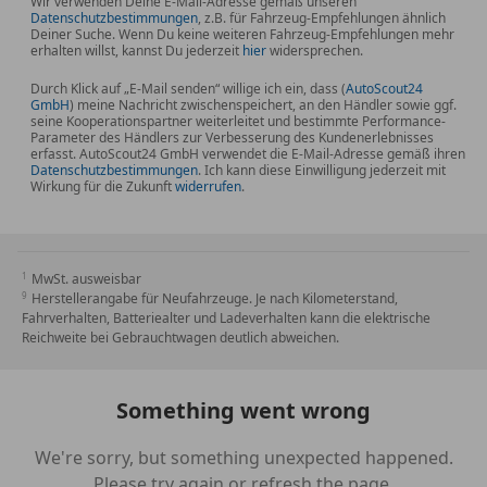
Wir verwenden Deine E-Mail-Adresse gemäß unseren
Datenschutzbestimmungen
, z.B. für Fahrzeug-Empfehlungen ähnlich
Deiner Suche. Wenn Du keine weiteren Fahrzeug-Empfehlungen mehr
erhalten willst, kannst Du jederzeit
hier
widersprechen.
Durch Klick auf „E-Mail senden“ willige ich ein, dass (
AutoScout24
GmbH
) meine Nachricht zwischenspeichert, an den Händler sowie ggf.
seine Kooperationspartner weiterleitet und bestimmte Performance-
Parameter des Händlers zur Verbesserung des Kundenerlebnisses
erfasst. AutoScout24 GmbH verwendet die E-Mail-Adresse gemäß ihren
Datenschutzbestimmungen
. Ich kann diese Einwilligung jederzeit mit
Wirkung für die Zukunft
widerrufen
.
MwSt. ausweisbar
Herstellerangabe für Neufahrzeuge. Je nach Kilometerstand,
Fahrverhalten, Batteriealter und Ladeverhalten kann die elektrische
Reichweite bei Gebrauchtwagen deutlich abweichen.
Something went wrong
We're sorry, but something unexpected happened.
Please try again or refresh the page.