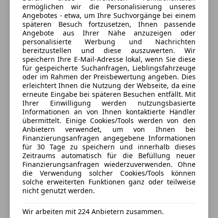
- Sitzfläche in Dinamica Schwarz
Fahrerairbag
ermöglichen wir die Personalisierung unseres
- Nähte in Kupfer
Angebotes - etwa, um Ihre Suchvorgänge bei einem
Fernlichtassistent
späteren Besuch fortzusetzen, Ihnen passende
Autohaus Reichl GmbH & Co KG
- Vordersitze elektrisch einstellbar
Geschwindigkeits-begrenzungsanlage
Angebote aus Ihrer Nähe anzuzeigen oder
- Fahrersitz und Außenspiegel mit Memoryfunktion
5
Sterne
Isofix
personalisierte Werbung und Nachrichten
Sternebewertung 5 von 5
- Sitzheizung vorne
(100% Weiterempfehlungen)
bereitzustellen und diese auszuwerten. Wir
Kopfairbag
speichern Ihre E-Mail-Adresse lokal, wenn Sie diese
- Elektrische Lordosenstütze vorne
Anbieter auf AutoScout24 seit 2016
LED-Scheinwerfer
für gespeicherte Suchanfragen, Lieblingsfahrzeuge
- Indirekte Beleuchtung Türen vorne und hinten
LED-Tagfahrlicht
oder im Rahmen der Preisbewertung angeben. Dies
Verkauf
- Armaturenbrett und Mittelkonsole mit Armlehne in
erleichtert Ihnen die Nutzung der Webseite, da eine
Müdigkeitswarnsystem
erneute Eingabe bei späteren Besuchen entfällt. Mit
schwarz
Geöffnet
Nebelscheinwerfer
Ihrer Einwilligung werden nutzungsbasierte
- Türgriffe in Kunstleder schwarz
Schließt um 17:30
Notbremsassistent
Informationen an von Ihnen kontaktierte Händler
Seekirchner Straße 3
,
übermittelt. Einige Cookies/Tools werden von den
Notrufsystem
Anbietern verwendet, um von Ihnen bei
5162 Obertrum am See, AT
Vorbereitung für Anhängerkupplung
(Aufrüstung
Reifendruckkontrollsystem
Finanzierungsanfragen angegebene Informationen
für ca. € 1.300,-- möglich)
Seitenairbag
für 30 Tage zu speichern und innerhalb dieses
Kontakt
Zeitraums automatisch für die Befüllung neuer
Servolenkung
Finanzierungsanfragen wiederzuverwenden. Ohne
Spurhalteassistent
die Verwendung solcher Cookies/Tools können
Ausweich- und Abbiegeassistent1
Alle Fahrzeuge des Anbieters
Tagfahrlicht
solche erweiterten Funktionen ganz oder teilweise
Car2X Funktion
nicht genutzt werden.
Totwinkel-Assistent
CUPRA CONNECT 3.0
Traktionskontrolle
Anbieter kontaktieren
Wir arbeiten mit 224 Anbietern zusammen.
CUPRA Fahrprofile
Verkehrszeichenerkennung