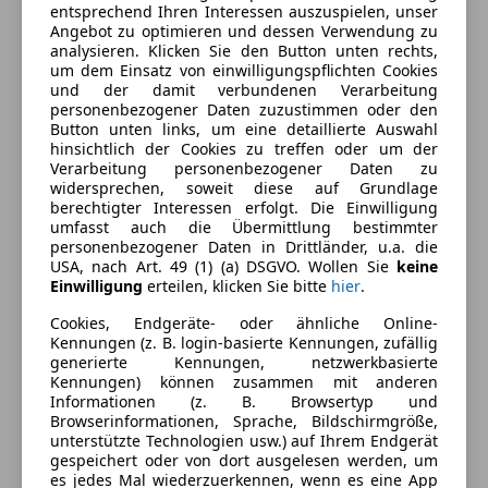
entsprechend Ihren Interessen auszuspielen, unser
Schadstoffklasse
Euro 6e
Angebot zu optimieren und dessen Verwendung zu
analysieren. Klicken Sie den Button unten rechts,
Kraftstoff
Benzin
um dem Einsatz von einwilligungspflichten Cookies
und der damit verbundenen Verarbeitung
CO₂-Emissionen
140 g/km (komb.)
personenbezogener Daten zuzustimmen oder den
Button unten links, um eine detaillierte Auswahl
hinsichtlich der Cookies zu treffen oder um der
Ausstattung
Verarbeitung personenbezogener Daten zu
widersprechen, soweit diese auf Grundlage
berechtigter Interessen erfolgt. Die Einwilligung
Komfort
Mehr anzeigen
umfasst auch die Übermittlung bestimmter
personenbezogener Daten in Drittländer, u.a. die
3-Zonen-Klimaautomatik
USA, nach Art. 49 (1) (a) DSGVO. Wollen Sie
keine
360° Kamera
Farbe und Innenausstattung
Einwilligung
erteilen, klicken Sie bitte
hier
.
Armlehne
Cookies, Endgeräte- oder ähnliche Online-
Beheizbares Lenkrad
Außenfarbe
Violett
Kennungen (z. B. login-basierte Kennungen, zufällig
Berganfahrassistent
generierte Kennungen, netzwerkbasierte
Farbe laut Hersteller
Dark void
Einparkhilfe
Kennungen) können zusammen mit anderen
Informationen (z. B. Browsertyp und
Einparkhilfe Rückfahrkamera
Lackierung
Metallic
Browserinformationen, Sprache, Bildschirmgröße,
Einparkhilfe selbstlenkendes System
unterstützte Technologien usw.) auf Ihrem Endgerät
Farbe der
Schwarz
Einparkhilfe Sensoren hinten
gespeichert oder von dort ausgelesen werden, um
Innenausstattung
es jedes Mal wiederzuerkennen, wenn es eine App
Einparkhilfe Sensoren vorne