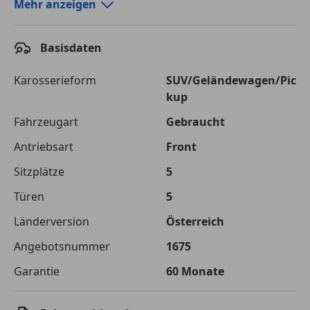
Autokredit-Rechner von durchblicker.at
Mehr anzeigen
Einfach Rate berechnen und günstige Konditionen
finden!
Basisdaten
Autokredit vergleichen
Karosserieform
SUV/Geländewagen/Pic
kup
Laufzeit
120 Monate
Fahrzeugart
Gebraucht
Kreditbetrag
€ 39 500,-
Antriebsart
Front
Zu zahlender
€ 55 648,-
Sitzplätze
5
Gesamtbetrag
Türen
5
Einberechnete Gebühren
€ 0,-
Länderversion
Österreich
Effektivzinsatz
7,50 %
Angebotsnummer
1675
Sollzinssatz
7,25 %
Garantie
60 Monate
Monatliche Rate
€ 463,73