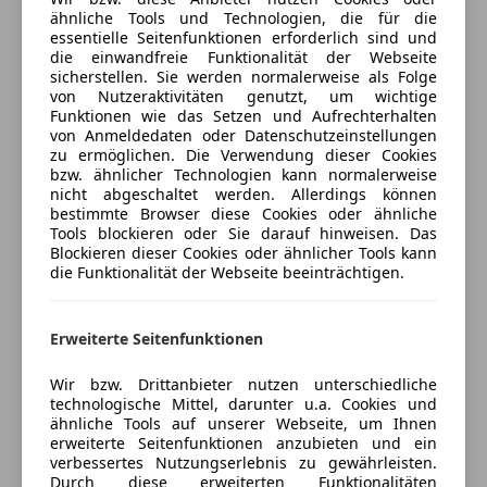
Android Auto
ähnliche Tools und Technologien, die für die
- Kessy (Keyless Entry und Go System), schlüsselloses
Apple CarPlay
essentielle Seitenfunktionen erforderlich sind und
Mehr anzeigen
Schließ- und Startsystem
Bluetooth
die einwandfreie Funktionalität der Webseite
- Alarmanlage
sicherstellen. Sie werden normalerweise als Folge
Bordcomputer
von Nutzeraktivitäten genutzt, um wichtige
- Schidurchreiche und Mittelarmlehne hinten
DAB-Radio
Versicherung
Funktionen wie das Setzen und Aufrechterhalten
Freisprecheinrichtung
von Anmeldedaten oder Datenschutzeinstellungen
INTELLIGENT DRIVE Paket:
zu ermöglichen. Die Verwendung dieser Cookies
Induktionsladen für Smartphones
Kfz-Versicherung
bzw. ähnlicher Technologien kann normalerweise
- Fernlichtassistent
Radio
nicht abgeschaltet werden. Allerdings können
- Intelligenter Parkassistent inkl. Memory Funktion
USB
bestimmte Browser diese Cookies oder ähnliche
Versicherungsschutz an Ihre Bedürfnisse
- 360° Umgebungskamera (Top View)
Tools blockieren oder Sie darauf hinweisen. Das
Volldigitales Kombiinstrument
anpassen
Blockieren dieser Cookies oder ähnlicher Tools kann
- Blind-Spot-Sensor
W-Lan / Wifi Hotspot
die Funktionalität der Webseite beeinträchtigen.
Freischaden-Gutschein ab Stufe 0
- Ausparkassistent (Querverkehrserkennung)
Sicherheit
- Ausstiegswarner
Auto einfach online versichern & Rabatt holen
- Pre-Crash-System
Erweiterte Seitenfunktionen
ABS
- Travel Assist inkl. adaptiver Spurführung
Abstandstempomat
Wir bzw. Drittanbieter nutzen unterschiedliche
- Stauassistent
Jetzt berechnen
Abstandswarner
technologische Mittel, darunter u.a. Cookies und
- Notfallassistent
Alarmanlage
ähnliche Tools auf unserer Webseite, um Ihnen
erweiterte Seitenfunktionen anzubieten und ein
Beifahrerairbag
verbessertes Nutzungserlebnis zu gewährleisten.
INTERIEUR MOON LIGHT Dinamica:
ESP
Durch diese erweiterten Funktionalitäten
Verkäufer
Händler