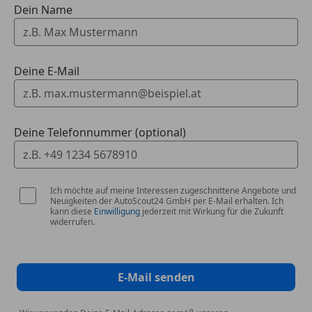
Dein Name
Regen- und LichtsensorH
Rückfahrkamera
Sport-Schalensitze
Spracherkennung
Deine E-Mail
Spurhalteassistent
Verkehrszeichenerkennung
Voll-LED-Scheinwerfer (HIGH)
Deine Telefonnummer (optional)
Cupra Garantie 5 Jahre/max. 100.000 km ab
Erstzulassung (29.01.2025)
Ich möchte auf meine Interessen zugeschnittene Angebote und
Eingabefehler vorbehalten!
Neuigkeiten der AutoScout24 GmbH per E-Mail erhalten. Ich
kann diese
Einwilligung
jederzeit mit Wirkung für die Zukunft
widerrufen.
E-Mail senden