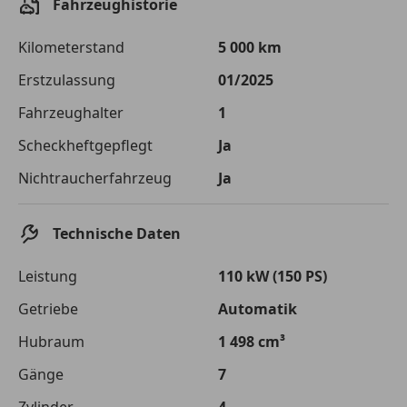
Fahrzeughistorie
Die tatsächlichen Konditionen sind abhängig von Ihrer Bonität sowie
von der von Ihnen gewählten Bank. Rückzahlungszeitraum 1-10
Jahre. Zinsspanne Sollzinssatz: 2,90% - 14,90%.
Kilometerstand
5 000 km
Jetzt berechnen
Erstzulassung
01/2025
Fahrzeughalter
1
Scheckheftgepflegt
Ja
Nichtraucherfahrzeug
Ja
Technische Daten
Leistung
110 kW (150 PS)
Getriebe
Automatik
Hubraum
1 498 cm³
Gänge
7
Zylinder
4