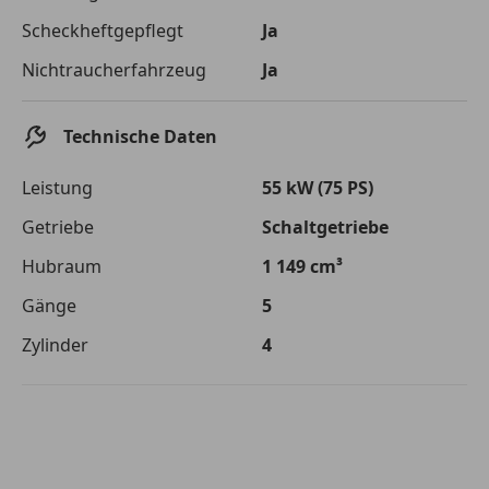
Die tatsächlichen Konditionen sind abhängig von Ihrer Bonität sowie
Scheckheftgepflegt
Ja
von der von Ihnen gewählten Bank. Rückzahlungszeitraum 1-10
Jahre. Zinsspanne Sollzinssatz: 2,90% - 14,90%.
Nichtraucherfahrzeug
Ja
Jetzt berechnen
Technische Daten
Leistung
55 kW (75 PS)
Getriebe
Schaltgetriebe
Hubraum
1 149 cm³
Gänge
5
Zylinder
4