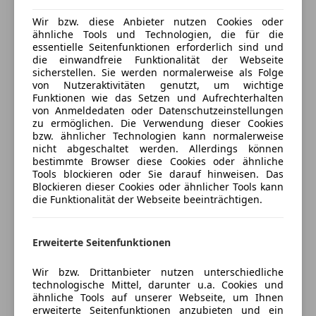
Kfz-Versicherung
Wir bzw. diese Anbieter nutzen Cookies oder
ähnliche Tools und Technologien, die für die
Ansprechpartner:
essentielle Seitenfunktionen erforderlich sind und
Versicherungsschutz an Ihre Bedürfnisse
die einwandfreie Funktionalität der Webseite
anpassen
sicherstellen. Sie werden normalerweise als Folge
Herr Tobias Spitzer 0699/11 11 43 75
von Nutzeraktivitäten genutzt, um wichtige
Freischaden-Gutschein ab Stufe 0
tobiasspitzer@st-automobile.co.at
Funktionen wie das Setzen und Aufrechterhalten
von Anmeldedaten oder Datenschutzeinstellungen
Auto einfach online versichern & Rabatt holen
zu ermöglichen. Die Verwendung dieser Cookies
bzw. ähnlicher Technologien kann normalerweise
nicht abgeschaltet werden. Allerdings können
-Ausstattung:
Jetzt berechnen
bestimmte Browser diese Cookies oder ähnliche
Tools blockieren oder Sie darauf hinweisen. Das
Airbag Beifahrerseite
Blockieren dieser Cookies oder ähnlicher Tools kann
Airbag Beifahrerseite abschaltbar
die Funktionalität der Webseite beeinträchtigen.
Airbag Fahrerseite
Verkäufer
Händler
Anti-Blockier-System (ABS)
Erweiterte Seitenfunktionen
Antischlupfregelung (ASR)
ST Automobile GmbH
Außenspiegel mech. von innen verstellbar, beide
Wir bzw. Drittanbieter nutzen unterschiedliche
Bremsassistent
5
Sterne
technologische Mittel, darunter u.a. Cookies und
Sternebewertung 5 von 5
(98% Weiterempfehlungen)
Dachreling
ähnliche Tools auf unserer Webseite, um Ihnen
erweiterte Seitenfunktionen anzubieten und ein
Anbieter auf AutoScout24 seit 2014
Eco Mode (Fahrmodusschalter)