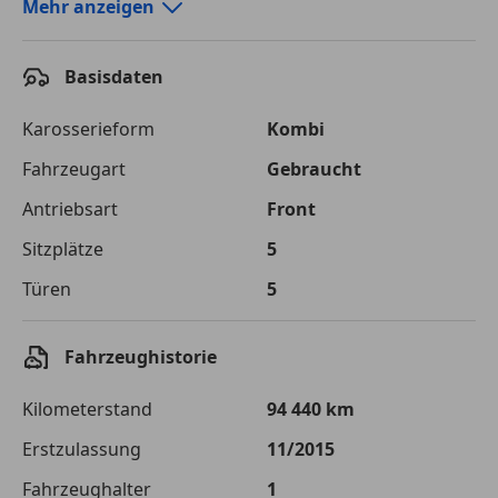
Autokredit-Rechner von durchblicker.at
Mehr anzeigen
Einfach Rate berechnen und günstige Konditionen
finden!
Basisdaten
Autokredit vergleichen
Karosserieform
Kombi
Laufzeit
120 Monate
Fahrzeugart
Gebraucht
Antriebsart
Front
Kreditbetrag
€ 7 000,-
Sitzplätze
5
Zu zahlender
€ 9 862,-
Gesamtbetrag
Türen
5
Einberechnete Gebühren
€ 0,-
Fahrzeughistorie
Effektivzinsatz
7,50 %
Kilometerstand
94 440 km
Sollzinssatz
7,25 %
Erstzulassung
11/2015
Monatliche Rate
€ 82,18
Fahrzeughalter
1