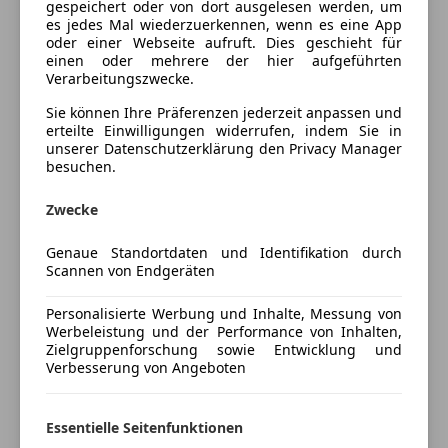
Autos verkaufen kann jeder. Bei uns erhalten Sie ein
gespeichert oder von dort ausgelesen werden, um
Traktionskontrolle
es jedes Mal wiederzuerkennen, wenn es eine App
Rundum-Service das Ihnen den Autokauf so leicht wie
Wegfahrsperre
oder einer Webseite aufruft. Dies geschieht für
möglich macht.
einen oder mehrere der hier aufgeführten
Extras
Verarbeitungszwecke.
Wir bieten Ihnen hier einen servicegepflegten
Dachreling
Sie können Ihre Präferenzen jederzeit anpassen und
Dacia Logan Essentiel aus Erstbesitz zum Kauf an.
erteilte Einwilligungen widerrufen, indem Sie in
unserer Datenschutzerklärung den Privacy Manager
besuchen.
-Pickerl bis 11/2026
-Serviceheft
Zwecke
-Service bei km 88.675 durchgeführt
-Freisprecheinrichtung
Mehr anzeigen
Genaue Standortdaten und Identifikation durch
-Klimaanlage
Scannen von Endgeräten
-AUX-Anschluss
Preisbewertung
-USB-Anschluss
Personalisierte Werbung und Inhalte, Messung von
Werbeleistung und der Performance von Inhalten,
-usw..
Zielgruppenforschung sowie Entwicklung und
Mehr anzeigen
Verbesserung von Angeboten
Standort: Wiener Neustädterstraße 9
2525 Günselsdorf (neben dem Billa)
Versicherung
Essentielle Seitenfunktionen