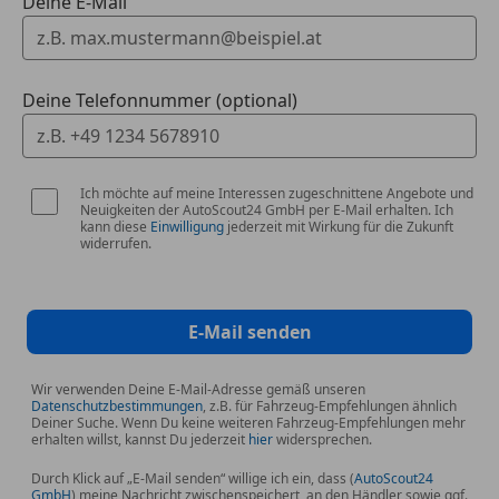
Deine E-Mail
Irrtum, Tippfehler und Preisänderungen vorbehalten,
Bitte setzen Sie sich bei Möglichkeit telefonisch mit
uns in Verbindung, Vielen Dank, ihr ST AUTOMOBILE
Team ..
Deine Telefonnummer (optional)
Ich möchte auf meine Interessen zugeschnittene Angebote und
Neuigkeiten der AutoScout24 GmbH per E-Mail erhalten. Ich
kann diese
Einwilligung
jederzeit mit Wirkung für die Zukunft
widerrufen.
E-Mail senden
Wir verwenden Deine E-Mail-Adresse gemäß unseren
Datenschutzbestimmungen
, z.B. für Fahrzeug-Empfehlungen ähnlich
Deiner Suche. Wenn Du keine weiteren Fahrzeug-Empfehlungen mehr
erhalten willst, kannst Du jederzeit
hier
widersprechen.
Durch Klick auf „E-Mail senden“ willige ich ein, dass (
AutoScout24
GmbH
) meine Nachricht zwischenspeichert, an den Händler sowie ggf.