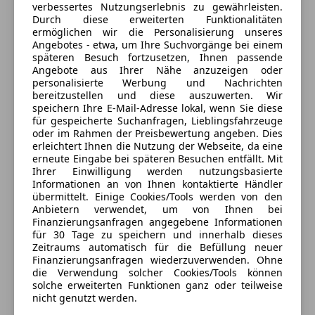
verbessertes Nutzungserlebnis zu gewährleisten.
Elektr. Bremskraftverteilung
Durch diese erweiterten Funktionalitäten
Showroom
Elektron. Stabilitäts-Programm (ESP)
ermöglichen wir die Personalisierung unseres
Angebotes - etwa, um Ihre Suchvorgänge bei einem
Geöffnet
Fahrassistenz-System: Berganfahr-Assistent (HSA)
späteren Besuch fortzusetzen, Ihnen passende
Schließt um 17:00
Getriebe 5-Gang
Angebote aus Ihrer Nähe anzuzeigen oder
Heckscheibe heizbar
Wiener Neustädter Straße 9
,
personalisierte Werbung und Nachrichten
2525 Günselsdorf, AT
bereitzustellen und diese auszuwerten. Wir
Heckscheibenwischer
speichern Ihre E-Mail-Adresse lokal, wenn Sie diese
Isofix-Aufnahmen für Kindersitz an Rücksitz
für gespeicherte Suchanfragen, Lieblingsfahrzeuge
Kontakt
Karosserie: 5-türig
oder im Rahmen der Preisbewertung angeben. Dies
erleichtert Ihnen die Nutzung der Webseite, da eine
Motor 1,2 Ltr. - 55 kW 16V KAT
Tobias Spitzer
erneute Eingabe bei späteren Besuchen entfällt. Mit
Radiovorbereitung
Ihrer Einwilligung werden nutzungsbasierte
Raucher-Paket
Informationen an von Ihnen kontaktierte Händler
Alle Fahrzeuge des Anbieters
übermittelt. Einige Cookies/Tools werden von den
Reifen-Reparaturset
Anbietern verwendet, um von Ihnen bei
Reifendruck-Kontrollsystem
Finanzierungsanfragen angegebene Informationen
Anbieter kontaktieren
Rücksitzbank (2.Reihe) einteilig, klappbar
für 30 Tage zu speichern und innerhalb dieses
Zeitraums automatisch für die Befüllung neuer
Schadstoffarm nach Abgasnorm Euro 5
Finanzierungsanfragen wiederzuverwenden. Ohne
Deine Nachricht
Schaltpunktanzeige
die Verwendung solcher Cookies/Tools können
Seitenairbag vorn
solche erweiterten Funktionen ganz oder teilweise
nicht genutzt werden.
Servolenkung