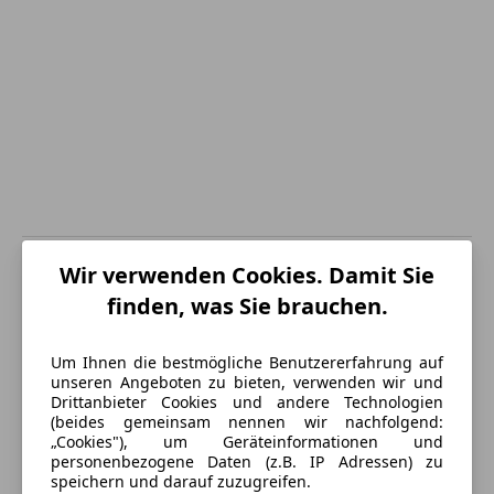
Wir verwenden Cookies. Damit Sie
Energieverbrauch
finden, was Sie brauchen.
Schadstoffklasse
Euro 5
Um Ihnen die bestmögliche Benutzererfahrung auf
Kraftstoff
Benzin
unseren Angeboten zu bieten, verwenden wir und
Drittanbieter Cookies und andere Technologien
Kraftstoffverbrauch
5,80
l/100 km (komb.)
(beides gemeinsam nennen wir nachfolgend:
„Cookies"), um Geräteinformationen und
CO₂-Emissionen
137 g/km (komb.)
personenbezogene Daten (z.B. IP Adressen) zu
speichern und darauf zuzugreifen.