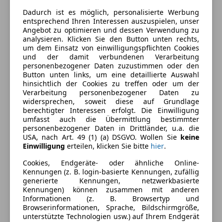
Ausstattung
Dadurch ist es möglich, personalisierte Werbung
entsprechend Ihren Interessen auszuspielen, unser
Angebot zu optimieren und dessen Verwendung zu
Komfort
Mehr anzeigen
analysieren. Klicken Sie den Button unten rechts,
um dem Einsatz von einwilligungspflichten Cookies
Berganfahrassistent
und der damit verbundenen Verarbeitung
Getönte Scheiben
Farbe und Innenausstattung
personenbezogener Daten zuzustimmen oder den
teilb. Rücksitzbank
Button unten links, um eine detaillierte Auswahl
hinsichtlich der Cookies zu treffen oder um der
Außenfarbe
Blau
Sicherheit
Verarbeitung personenbezogener Daten zu
widersprechen, soweit diese auf Grundlage
Farbe laut Hersteller
BLAU MARINE
ABS
berechtigter Interessen erfolgt. Die Einwilligung
umfasst auch die Übermittlung bestimmter
Airbag hinten
Lackierung
Metallic
personenbezogener Daten in Drittländer, u.a. die
Beifahrerairbag
USA, nach Art. 49 (1) (a) DSGVO. Wollen Sie
keine
Farbe der
Schwarz
ESP
Einwilligung
erteilen, klicken Sie bitte
hier
.
Innenausstattung
Fahrerairbag
Cookies, Endgeräte- oder ähnliche Online-
Isofix
Innenausstattung
Stoff
Kennungen (z. B. login-basierte Kennungen, zufällig
Reifendruckkontrollsystem
generierte Kennungen, netzwerkbasierte
Kennungen) können zusammen mit anderen
Seitenairbag
Informationen (z. B. Browsertyp und
Fahrzeugbeschreibung
Servolenkung
Browserinformationen, Sprache, Bildschirmgröße,
Tagfahrlicht
unterstützte Technologien usw.) auf Ihrem Endgerät