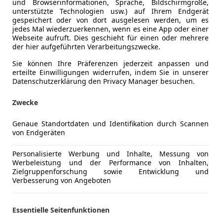
und Browserinformationen, Sprache, Bildschirmgröße,
unterstützte Technologien usw.) auf Ihrem Endgerät
gespeichert oder von dort ausgelesen werden, um es
jedes Mal wiederzuerkennen, wenn es eine App oder einer
Webseite aufruft. Dies geschieht für einen oder mehrere
der hier aufgeführten Verarbeitungszwecke.
Sie können Ihre Präferenzen jederzeit anpassen und
erteilte Einwilligungen widerrufen, indem Sie in unserer
Datenschutzerklärung den Privacy Manager besuchen.
Zwecke
Genaue Standortdaten und Identifikation durch Scannen
von Endgeräten
Personalisierte Werbung und Inhalte, Messung von
Werbeleistung und der Performance von Inhalten,
Schadstoffklasse
Euro 6e
Zielgruppenforschung sowie Entwicklung und
Verbesserung von Angeboten
Kraftstoff
Benzin
CO₂-Emissionen
117 g/km 
Essentielle Seitenfunktionen