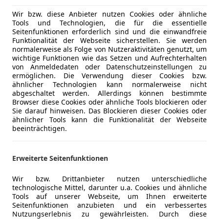
Komfort
Einparkhilf
Wir bzw. diese Anbieter nutzen Cookies oder ähnliche
Mehr anzeigen
Tools und Technologien, die für die essentielle
Einparkhil
Seitenfunktionen erforderlich sind und die einwandfreie
Elektrisch
Funktionalität der Webseite sicherstellen. Sie werden
ng
Außenfarbe
Gelb
Elektrische
normalerweise als Folge von Nutzeraktivitäten genutzt, um
wichtige Funktionen wie das Setzen und Aufrechterhalten
Klimaauto
Farbe laut Hersteller
SUN OF IT
von Anmeldedaten oder Datenschutzeinstellungen zu
Lichtsenso
ermöglichen. Die Verwendung dieser Cookies bzw.
Farbe der Innenausstattung
Grau
Multifunkt
ähnlicher Technologien kann normalerweise nicht
abgeschaltet werden. Allerdings können bestimmte
Regensens
Innenausstattung
Stoff
Browser diese Cookies oder ähnliche Tools blockieren oder
Schlüssell
Sie darauf hinweisen. Das Blockieren dieser Cookies oder
Start/Stop
ähnlicher Tools kann die Funktionalität der Webseite
beeinträchtigen.
**Torino Ausstattung:**
Tempomat
* Außenspiegelgehäuse in Wagenfarbe
Unterhaltung/Media
Android A
* Infinity Voll-LED Scheinwerfer mit Lichtsignatur (5
Erweiterte Seitenfunktionen
Apple CarP
* Seitliche Chrome Plakette mit 500 Torino Schriftzu
Bluetooth
* Spezieller Sitzbezug in Grau/Schwarz
Wir bzw. Drittanbieter nutzen unterschiedliche
DAB-Radio
technologische Mittel, darunter u.a. Cookies und ähnliche
* mit Karo-Muster und eingeprägtem 500 Logo
Freisprech
Tools auf unserer Webseite, um Ihnen erweiterte
* inklusive dem Schriftzug „Fabbrica Italiana Automo
Seitenfunktionen anzubieten und ein verbessertes
Radio
* Armaturenbretteinfassung in Glanzgrau
Nutzungserlebnis zu gewährleisten. Durch diese