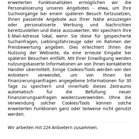
USB
erweiterten Funktionalitäten ermöglichen wir die
**Ausstattung:**
Volldigita
Personalisierung unseres Angebotes - etwa, um Ihre
* 16“ Leichtmetallräder
Suchvorgänge bei einem späteren Besuch fortzusetzen,
W-Lan / Wi
* 10,25“ UconnectTM 5 Infotainmentsystem mit DAB
Mehr anzeigen
Ihnen passende Angebote aus Ihrer Nähe anzuzeigen
oder personalisierte Werbung und Nachrichten
* Audiostreaming und Freisprecheinrichtung
Sicherheit
ABS
bereitzustellen und diese auszuwerten. Wir speichern Ihre
* 4 Lautsprecher vorne
Airbag hin
E-Mail-Adresse lokal, wenn Sie diese für gespeicherte
Mehr anzeigen
* Kabelloses Smartphone Mirroring über Apple Car
Beifahrera
Suchanfragen, Lieblingsfahrzeuge oder im Rahmen der
Preisbewertung angeben. Dies erleichtert Ihnen die
* Airbags für Fahrer und Beifahrer, mit Beifahrerai
ESP
Nutzung der Webseite, da eine erneute Eingabe bei
* Airbags vorne für den Seitenbereich
Fahrerairb
späteren Besuchen entfällt. Mit Ihrer Einwilligung werden
* Airbags für den Kopfbereich vorne und hinten
Geschwind
nutzungsbasierte Informationen an von Ihnen kontaktierte
Händler übermittelt. Einige Cookies/Tools werden von den
* Anschnallhinweis vorne und hinten
Kopfairba
Anbietern verwendet, um von Ihnen bei
* Autonomer Notbremsassistent mit
LED-Schei
Finanzierungsanfragen angegebene Informationen für 30
* Fußgänger- und Radfahrererkennung
LED-Tagfah
Tage zu speichern und innerhalb dieses Zeitraums
automatisch für die Befüllung neuer
* Elektrische Feststellbremse
Müdigkeit
Finanzierungsanfragen wiederzuverwenden. Ohne die
* ESC Elektron. Stabilitätskontrolle
Notbremsa
Verwendung solcher Cookies/Tools können solche
* E-Call: Automatischer Notruf & SOSTaste (RTR)
Notrufsys
erweiterten Funktionen ganz oder teilweise nicht genutzt
werden.
* Lichteinschaltsensor
Reifendruc
* Aufmerksamkeitswarner
Seitenairb
Wir arbeiten mit 224 Anbietern zusammen.
* Parksensoren hinten
Servolenk
* Spurhalteassistent
Spurhaltea