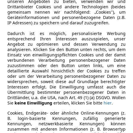
unseren Angeboten zu bieten, verwenden wir und
Sollzinssatz ist bonitätsabhängig. Laufzeit mindestens 12, höchste
Drittanbieter Cookies und andere Technologien (beides
Kilometerstand
25 km
Neukunden bei Online-Abschluss. Erfüllung banküblicher Bonitätsk
gemeinsam nennen wir nachfolgend: „Cookies"), um
Geräteinformationen und personenbezogene Daten (z.B.
Erstzulassung
04/2026
Jetzt berechnen
IP Adressen) zu speichern und darauf zuzugreifen.
Letzte Inspektion
04/2026
Dadurch ist es möglich, personalisierte Werbung
entsprechend Ihren Interessen auszuspielen, unser
Scheckheftgepflegt
Ja
Angebot zu optimieren und dessen Verwendung zu
analysieren. Klicken Sie den Button unten rechts, um dem
Nichtraucherfahrzeug
Ja
Einsatz von einwilligungspflichten Cookies und der damit
verbundenen Verarbeitung personenbezogener Daten
zuzustimmen oder den Button unten links, um eine
Leistung
48 kW (65 
detaillierte Auswahl hinsichtlich der Cookies zu treffen
oder um der Verarbeitung personenbezogener Daten zu
Getriebe
Schaltgetr
widersprechen, soweit diese auf Grundlage berechtigter
Interessen erfolgt. Die Einwilligung umfasst auch die
Hubraum
999 cm³
Übermittlung bestimmter personenbezogener Daten in
Drittländer, u.a. die USA, nach Art. 49 (1) (a) DSGVO. Wollen
Gänge
6
Sie
keine Einwilligung
erteilen, klicken Sie bitte
hier
.
Zylinder
3
Cookies, Endgeräte- oder ähnliche Online-Kennungen (z.
B. login-basierte Kennungen, zufällig generierte
Kennungen, netzwerkbasierte Kennungen) können
zusammen mit anderen Informationen (z. B. Browsertyp