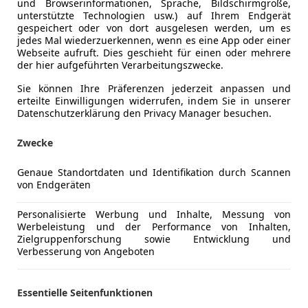
und Browserinformationen, Sprache, Bildschirmgröße,
unterstützte Technologien usw.) auf Ihrem Endgerät
gespeichert oder von dort ausgelesen werden, um es
Umweltplakette
4 (Grün)
jedes Mal wiederzuerkennen, wenn es eine App oder einer
Webseite aufruft. Dies geschieht für einen oder mehrere
Anderer Energieträger
Strom
der hier aufgeführten Verarbeitungszwecke.
CO₂-Emissionen
0 g/km (k
Sie können Ihre Präferenzen jederzeit anpassen und
erteilte Einwilligungen widerrufen, indem Sie in unserer
Elektrische Reichweite
623 km
Datenschutzerklärung den Privacy Manager besuchen.
Zwecke
Komfort
2-Zonen-K
Mehr anzeigen
Armlehne
Genaue Standortdaten und Identifikation durch Scannen
von Endgeräten
Beheizbare
ng
Außenfarbe
Weiß
Einparkhilf
Personalisierte Werbung und Inhalte, Messung von
Einparkhil
Farbe laut Hersteller
Frost-wei
Werbeleistung und der Performance von Inhalten,
Einparkhil
Zielgruppenforschung sowie Entwicklung und
Lackierung
Andere
Verbesserung von Angeboten
Einparkhil
Einparkhil
Farbe der Innenausstattung
Schwarz
Elektrisch
Essentielle Seitenfunktionen
Innenausstattung
Vollleder
Elektrisch