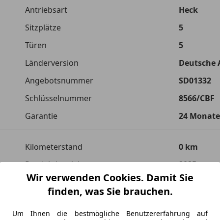
Antriebsart
Heck
Sitzplätze
5
Türen
5
Länderversion
Deutsche 
Angebotsnummer
SD01332
Schlüsselnummer
8566/CBF
Garantie
24 Monate
Kilometerstand
0 km
Produktionsjahr
2025
Wir verwenden Cookies. Damit Sie
finden, was Sie brauchen.
Leistung
210 kW (28
Getriebe
Automati
Um Ihnen die bestmögliche Benutzererfahrung auf