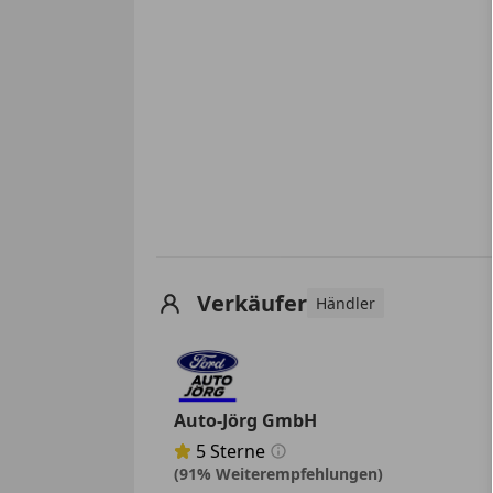
Verkäufer
Händler
Auto-Jörg GmbH
5
Sterne
Sternebewertung 5 von 5
(91% Weiterempfehlungen)