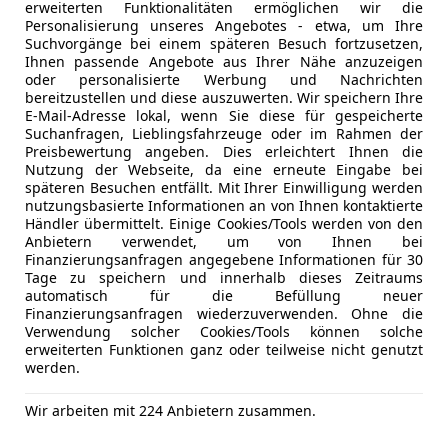
erweiterten Funktionalitäten ermöglichen wir die
Pilot, Kofferraumdeckel / Heckklappe elektr. betät
Bluetooth
Personalisierung unseres Angebotes - etwa, um Ihre
sensorgesteuert), Fahrassistenz-System: aktiver Pa
Bordcompu
Suchvorgänge bei einem späteren Besuch fortzusetzen,
Auspark-Funktion und teilautomatisierter Fahrz
DAB-Radio
Ihnen passende Angebote aus Ihrer Nähe anzuzeigen
oder personalisierte Werbung und Nachrichten
Scheinwerfer LED:
Fahrassistenz-System: Fernlich
Freisprech
bereitzustellen und diese auszuwerten. Wir speichern Ihre
Abblendautomatik)
Induktions
E-Mail-Adresse lokal, wenn Sie diese für gespeicherte
Fahrassistenz-System: Pre-Collision-System mi
MP3
Suchanfragen, Lieblingsfahrzeuge oder im Rahmen der
Preisbewertung angeben. Dies erleichtert Ihnen die
(Kamera- und Radar-basiert):
Fahrassistenz-Sys
Musikstrea
Nutzung der Webseite, da eine erneute Eingabe bei
Fahrassistenz-System: Auffahrwarnsystem
Radio
späteren Besuchen entfällt. Mit Ihrer Einwilligung werden
Sonderausstattungen
USB
nutzungsbasierte Informationen an von Ihnen kontaktierte
Händler übermittelt. Einige Cookies/Tools werden von den
Anhängerkupplung elektr. anklappbar
Volldigita
Anbietern verwendet, um von Ihnen bei
Serienausstattungen
W-Lan / Wi
Finanzierungsanfragen angegebene Informationen für 30
Airbag Beifahrerseite abschaltbar
Tage zu speichern und innerhalb dieses Zeitraums
Sicherheit
ABS
Anbieter kontaktiere
automatisch für die Befüllung neuer
Airbag Fahrer-/Beifahrerseite
Abstands
Finanzierungsanfragen wiederzuverwenden. Ohne die
Außenspiegel elektr. anklappbar
Verwendung solcher Cookies/Tools können solche
Deine Nachricht
Abstandsw
Außenspiegel elektr. verstell- und heizbar
erweiterten Funktionen ganz oder teilweise nicht genutzt
Alarmanla
werden.
Außenspiegel schwarz lackiert
Beifahrera
Blinkleuchte in Außenspiegel integriert
Bi-Xenon S
Wir arbeiten mit 224 Anbietern zusammen.
Bodenleuchte im Außenspiegel
ESP
Diebstahl-Warnanlage