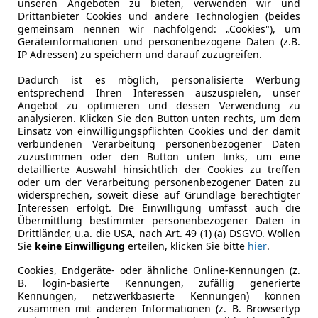
unseren Angeboten zu bieten, verwenden wir und
Hubraum
0 cm³
Drittanbieter Cookies und andere Technologien (beides
gemeinsam nennen wir nachfolgend: „Cookies"), um
Gänge
1
Geräteinformationen und personenbezogene Daten (z.B.
IP Adressen) zu speichern und darauf zuzugreifen.
Leergewicht
2 098 kg
Dadurch ist es möglich, personalisierte Werbung
entsprechend Ihren Interessen auszuspielen, unser
Angebot zu optimieren und dessen Verwendung zu
analysieren. Klicken Sie den Button unten rechts, um dem
Einsatz von einwilligungspflichten Cookies und der damit
verbundenen Verarbeitung personenbezogener Daten
zuzustimmen oder den Button unten links, um eine
detaillierte Auswahl hinsichtlich der Cookies zu treffen
oder um der Verarbeitung personenbezogener Daten zu
widersprechen, soweit diese auf Grundlage berechtigter
Interessen erfolgt. Die Einwilligung umfasst auch die
Übermittlung bestimmter personenbezogener Daten in
Drittländer, u.a. die USA, nach Art. 49 (1) (a) DSGVO. Wollen
Sie
keine Einwilligung
erteilen, klicken Sie bitte
hier
.
Cookies, Endgeräte- oder ähnliche Online-Kennungen (z.
B. login-basierte Kennungen, zufällig generierte
Kennungen, netzwerkbasierte Kennungen) können
zusammen mit anderen Informationen (z. B. Browsertyp