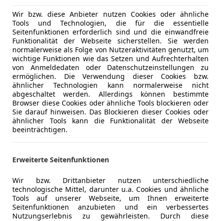
Elektrische
Wir bzw. diese Anbieter nutzen Cookies oder ähnliche
Elektrische
Tools und Technologien, die für die essentielle
Ausstattungspakete:
Getönte S
Seitenfunktionen erforderlich sind und die einwandfreie
Mittelkonsole Premium:
Getränkehalter vorn
Funktionalität der Webseite sicherstellen. Sie werden
Klimaanla
Fahrassistenz-System: Spurfolgeassistent (Lane 
normalerweise als Folge von Nutzeraktivitäten genutzt, um
Lederauss
wichtige Funktionen wie das Setzen und Aufrechterhalten
Fahrassistenz-System: Spurhalteassistent
Lederlenk
von Anmeldedaten oder Datenschutzeinstellungen zu
Rücksitzlehne geteilt/klappbar (60:40):
Mittelar
ermöglichen. Die Verwendung dieser Cookies bzw.
Lichtsenso
Durchladeeinrichtung (Mittelarmlehne hinten)
ähnlicher Technologien kann normalerweise nicht
Massagesi
abgeschaltet werden. Allerdings können bestimmte
Sitz vorn links elektr. verstellbar (12-fach):
Sitz 
Multifunkt
Browser diese Cookies oder ähnliche Tools blockieren oder
(mit Memory)
Sie darauf hinweisen. Das Blockieren dieser Cookies oder
Navigatio
KeyFree-System:
Power KeyFree-Startfunktion
ähnlicher Tools kann die Funktionalität der Webseite
Regensens
beeinträchtigen.
Außenspiegel mit Totwinkel-Assistent:
Fahrassi
Schlüssell
Assistent, Cross Traffic Alert und Notbremsfunkti
Mehr anzeigen
Sitzheizun
Fahrassistenz-System: Stauassistent inkl. Sto
Erweiterte Seitenfunktionen
Start/Stop
Geschwindigkeits-Regelanlage mit Stop&Go-Funk
teilb. Rück
Ford SYNC Move mit beweglichem Touchscreen 
Wir bzw. Drittanbieter nutzen unterschiedliche
Tempomat
technologische Mittel, darunter u.a. Cookies und ähnliche
Farbdisplay in Mittelkonsole (14,6 Zoll, beweglich
Tools auf unserer Webseite, um Ihnen erweiterte
(Cloud-Navigationssystem)
Unterhaltung/Media
Android A
Seitenfunktionen anzubieten und ein verbessertes
Fahrer-Assistenz-Paket:
Head-up-Display, Fahras
Apple CarP
Nutzungserlebnis zu gewährleisten. Durch diese