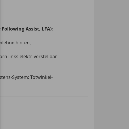
 Seitenspiegel
 Sitze
cheiben
ge
Following Assist, LFA):
tattung
rad
mlehne hinten,
r
tze
vorn links elektr. verstellbar
ionslenkrad
nssystem
or
stenz-System: Totwinkel-
ose Zentralverriegelung
on
g
p&Go-Funktion:
Adaptive
-Automatik
tion
sitzbank
und My Privat Locker:
), Navigationssystem vernetzt
uto
sistenz-System: Fahrspur-
lay