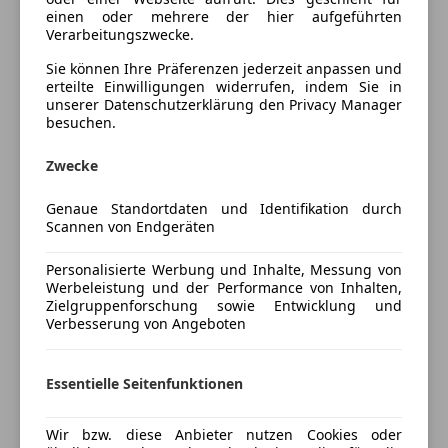
Lederlenkrad
**Active**
Ausführung
einen oder mehrere der hier aufgeführten
Lichtsensor
Verarbeitungszwecke.
Lordosenstütze
Tempomat,
Sie können Ihre Präferenzen jederzeit anpassen und
Multifunktionslenkrad
LED-Scheinwerfer, LED-Tagfahrlicht,
erteilte Einwilligungen widerrufen, indem Sie in
Navigationssystem
unserer Datenschutzerklärung den Privacy Manager
Großes Radio/Navigationsdisplay, Rückfahrkamera,
besuchen.
Regensensor
Sitzheizung, Lenkradheizung, Windschutzscheibe
Schlüssellose Zentralverriegelung
beheizbar,
Mehr anzeigen
Zwecke
Sitzheizung
Android Auto, Apple Carplay, Klimatronik, DAB-Radio,
Start/Stop-Automatik
Spiegelung des Smartphones am Radiodisplay,
Genaue Standortdaten und Identifikation durch
Preisbewertung
teilb. Rücksitzbank
Multifunktionslenkrad, Lederlenkrad, Isofix,
Scannen von Endgeräten
Tempomat
Bluetooth-Freisprecheinrichtung, Getönte Scheiben
Mehr anzeigen
Personalisierte Werbung und Inhalte, Messung von
hinten,
Unterhaltung/Media
Werbeleistung und der Performance von Inhalten,
Spurhalteassistent, Pre-Collision Assist,
Zielgruppenforschung sowie Entwicklung und
Android Auto
Berganfahrhilfe,
Verbesserung von Angeboten
Versicherung
Apple CarPlay
Türkantenschutz bei den Fzg.-Türen,
Bluetooth
Kfz-Versicherung
Essentielle Seitenfunktionen
Bordcomputer
und vieles mehr....
DAB-Radio
Versicherungsschutz an Ihre Bedürfnisse
Wir bzw. diese Anbieter nutzen Cookies oder
Freisprecheinrichtung
Eintausch und Finanzierung (Leasing) möglich.