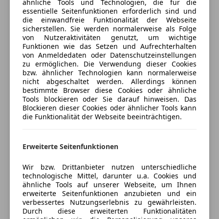
ähnliche Tools und Technologien, die für die
anpassen
Radio
essentielle Seitenfunktionen erforderlich sind und
USB
Freischaden-Gutschein ab Stufe 0
Überstellungskennzeichen können je nach
die einwandfreie Funktionalität der Webseite
sicherstellen. Sie werden normalerweise als Folge
Verfügbarkeit zur Verfügung gestellt werden (blaue
Auto einfach online versichern & Rabatt holen
Sicherheit
von Nutzeraktivitäten genutzt, um wichtige
Probenummer...).
Funktionen wie das Setzen und Aufrechterhalten
ABS
von Anmeldedaten oder Datenschutzeinstellungen
zu ermöglichen. Die Verwendung dieser Cookies
Abstandswarner
Irrtümer, Druck, Schreibfehler und Zwischenverkauf
Jetzt berechnen
bzw. ähnlicher Technologien kann normalerweise
Airbag hinten
vorbehalten.
nicht abgeschaltet werden. Allerdings können
Beifahrerairbag
bestimmte Browser diese Cookies oder ähnliche
Tools blockieren oder Sie darauf hinweisen. Das
ESP
Blockieren dieser Cookies oder ähnlicher Tools kann
Verkäufer
Händler
Fahrerairbag
undefined
die Funktionalität der Webseite beeinträchtigen.
Fernlichtassistent
Verglasung hinten abgedunkelt (Privacy Glass)
Geschwindigkeits-begrenzungsanlage
Autohandel AMB Thöni Alexander
Winter-Paket
Erweiterte Seitenfunktionen
Isofix
Airbag Beifahrerseite abschaltbar
5
Sterne
Sternebewertung 5 von 5
Kopfairbag
Anti-Blockier-System (ABS)
(100% Weiterempfehlungen)
Wir bzw. Drittanbieter nutzen unterschiedliche
LED-Scheinwerfer
Antischlupfregelung (ASR)
Anbieter auf AutoScout24 seit 2012
technologische Mittel, darunter u.a. Cookies und
LED-Tagfahrlicht
Audio-Navigationssystem Ford SD (mit Ford SYNC 4
ähnliche Tools auf unserer Webseite, um Ihnen
AMB - Thöni - Verkaufszeiten
erweiterte Seitenfunktionen anzubieten und ein
Müdigkeitswarnsystem
und Touchscreen-Farbdisplay)
verbessertes Nutzungserlebnis zu gewährleisten.
Nebelscheinwerfer
Außenspiegel elektr. anklappbar
Geöffnet
Durch diese erweiterten Funktionalitäten
Notbremsassistent