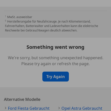
Tagfahrlicht LED
Verglasung getönt
Warnanlage für Sicherheitsgurte hinten
MwSt. ausweisbar
Warnanlage für Sicherheitsgurte vorn
Herstellerangabe für Neufahrzeuge. Je nach Kilometerstand,
Zentralverriegelung mit Fernbedienung
Fahrverhalten, Batteriealter und Ladeverhalten kann die elektrische
Irrtümer, Druck, Schreibfehler und Zwischenverkauf
Reichweite bei Gebrauchtwagen deutlich abweichen.
vorbehalten.
Something went wrong
We're sorry, but something unexpected happened.
Please try again or refresh the page.
Try Again
Alternative Modelle
Ford Fiesta Gebraucht
Opel Astra Gebraucht