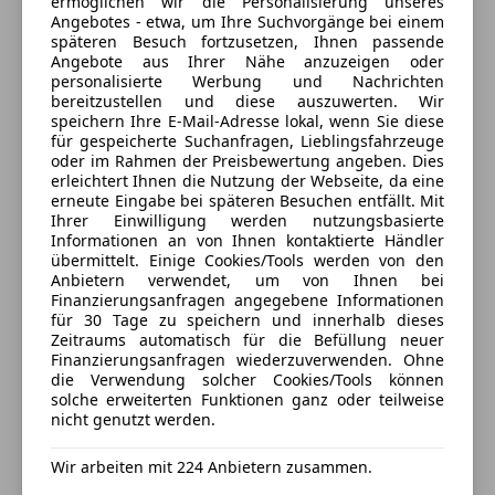
Außenspiegel elektr. verstell- und heizbar
Schließt um 18:00
ermöglichen wir die Personalisierung unseres
Angebotes - etwa, um Ihre Suchvorgänge bei einem
Notrufsystem
Blinkleuchte in Außenspiegel integriert
Ziegeleistr. 4
,
späteren Besuch fortzusetzen, Ihnen passende
Reifendruckkontrollsystem
5020 Salzburg, AT
Bord-/Verbrauchscomputer
Angebote aus Ihrer Nähe anzuzeigen oder
Seitenairbag
Crossover-Body-Kit
personalisierte Werbung und Nachrichten
bereitzustellen und diese auszuwerten. Wir
Servolenkung
Kontakt
Dachhimmel Stoff
speichern Ihre E-Mail-Adresse lokal, wenn Sie diese
Spurhalteassistent
Dachreling schwarz
Alexander Thöni
für gespeicherte Suchanfragen, Lieblingsfahrzeuge
Tagfahrlicht
Dachspoiler Wagenfarbe
oder im Rahmen der Preisbewertung angeben. Dies
erleichtert Ihnen die Nutzung der Webseite, da eine
Traktionskontrolle
Dimmer Instrumentenbeleuchtung
Alle Fahrzeuge des Anbieters
erneute Eingabe bei späteren Besuchen entfällt. Mit
Zentralverriegelung
Elektr. Bremskraftverteilung (EBD)
Ihrer Einwilligung werden nutzungsbasierte
Zentralverriegelung mit Funkfernbedienung
Elektron. Stabilitäts-Programm (ESP)
Informationen an von Ihnen kontaktierte Händler
übermittelt. Einige Cookies/Tools werden von den
Fahrassistenz-System: Berganfahr-Assistent (Hill-
Anbieter kontaktieren
Extras
Anbietern verwendet, um von Ihnen bei
Holder)
Finanzierungsanfragen angegebene Informationen
Alufelgen
Deine Nachricht
Fahrassistenz-System: Notbrems-Assistent
für 30 Tage zu speichern und innerhalb dieses
Zeitraums automatisch für die Befüllung neuer
Dachreling
Fahrassistenz-System: Pre-Collision-System
Finanzierungsanfragen wiederzuverwenden. Ohne
Elektronische Parkbremse
Fahrassistenz-System: Pre-Collision-System
die Verwendung solcher Cookies/Tools können
Innenspiegel automatisch abblendend
Fahrassistenz-System: Spurhalteassistent
solche erweiterten Funktionen ganz oder teilweise
nicht genutzt werden.
Spoiler
Farbdisplay für Bordcomputer
Sportsitze
Fensterheber elektrisch vorn + hinten mit
Wir arbeiten mit 224 Anbietern zusammen.
Sprachsteuerung
Komfortschließung