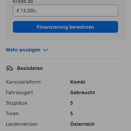
Kredit ab
Finanzierung berechnen
Mehr anzeigen
Autokredit vergleichen
Basisdaten
Laufzeit
120 Monate
Kreditbetrag
€ 13 200,-
Karosserieform
Kombi
Fahrzeugart
Gebraucht
Zu zahlender
€ 20 971,-
Gesamtbetrag
Sitzplätze
5
Einberechnete Gebühren
€ 0,-
Türen
5
Effektivzinsatz
Länderversion
10,52 %
Österreich