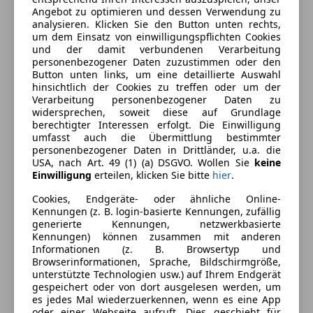
Angebot zu optimieren und dessen Verwendung zu
Ausstattung
analysieren. Klicken Sie den Button unten rechts,
um dem Einsatz von einwilligungspflichten Cookies
und der damit verbundenen Verarbeitung
Komfort
Mehr anzeigen
personenbezogener Daten zuzustimmen oder den
Button unten links, um eine detaillierte Auswahl
Armlehne
hinsichtlich der Cookies zu treffen oder um der
Beheizbare Frontscheibe
Verarbeitung personenbezogener Daten zu
Farbe und Innenausstattung
widersprechen, soweit diese auf Grundlage
Beheizbares Lenkrad
berechtigter Interessen erfolgt. Die Einwilligung
Berganfahrassistent
Außenfarbe
Rot
umfasst auch die Übermittlung bestimmter
Einparkhilfe
personenbezogener Daten in Drittländer, u.a. die
Farbe der
Schwarz
USA, nach Art. 49 (1) (a) DSGVO. Wollen Sie
keine
Einparkhilfe Rückfahrkamera
Einwilligung
erteilen, klicken Sie bitte
hier
.
Innenausstattung
Einparkhilfe selbstlenkendes System
Cookies, Endgeräte- oder ähnliche Online-
Einparkhilfe Sensoren hinten
Kennungen (z. B. login-basierte Kennungen, zufällig
Einparkhilfe Sensoren vorne
Fahrzeugbeschreibung
generierte Kennungen, netzwerkbasierte
Elektrische Fensterheber
Kennungen) können zusammen mit anderen
Informationen (z. B. Browsertyp und
Elektrische Seitenspiegel
Österreichisches Fahrzeug,
Browserinformationen, Sprache, Bildschirmgröße,
Getönte Scheiben
1.-Besitz,
unterstützte Technologien usw.) auf Ihrem Endgerät
Klimaanlage
gespeichert oder von dort ausgelesen werden, um
es jedes Mal wiederzuerkennen, wenn es eine App
Klimaautomatik
**Neues Modell**
oder einer Webseite aufruft. Dies geschieht für