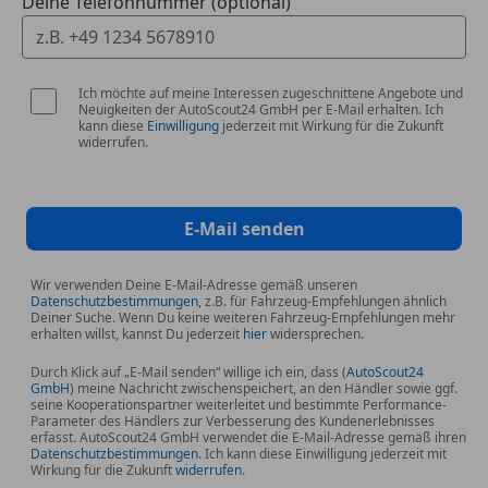
Deine Telefonnummer (optional)
Nebelscheinwerfer LED
Parkbremse elektrisch mit Auto-Hold-Funktion
Parkpilotsystem vorn und hinten
Ich möchte auf meine Interessen zugeschnittene Angebote und
Power KeyFree-Startfunktion
Neuigkeiten der AutoScout24 GmbH per E-Mail erhalten. Ich
Schadstoffarm nach Abgasnorm Euro 6d
kann diese
Einwilligung
jederzeit mit Wirkung für die Zukunft
widerrufen.
Schaltpunktanzeige
Scheibenwischer mit Regensensor
Scheinwerfer LED
Scheinwerfer mit Ausschaltverzögerung
E-Mail senden
Scheinwerfer-Assistent mit Tag-/Nachtsensor
SCR-System (AdBlue-Technologie)
Wir verwenden Deine E-Mail-Adresse gemäß unseren
Datenschutzbestimmungen
, z.B. für Fahrzeug-Empfehlungen ähnlich
Servolenkung elektrisch
Deiner Suche. Wenn Du keine weiteren Fahrzeug-Empfehlungen mehr
Sitz vorn links höhenverstellbar
erhalten willst, kannst Du jederzeit
hier
widersprechen.
Sonnenblende links mit Spiegel
Durch Klick auf „E-Mail senden“ willige ich ein, dass (
AutoScout24
Sonnenblende rechts mit Spiegel
GmbH
) meine Nachricht zwischenspeichert, an den Händler sowie ggf.
seine Kooperationspartner weiterleitet und bestimmte Performance-
Sportsitze vorn
Parameter des Händlers zur Verbesserung des Kundenerlebnisses
Start/Stop-Anlage
erfasst. AutoScout24 GmbH verwendet die E-Mail-Adresse gemäß ihren
Datenschutzbestimmungen
. Ich kann diese Einwilligung jederzeit mit
Steckdose (12V-Anschluß) im Koffer-/Laderaum
Wirkung für die Zukunft
widerrufen
.