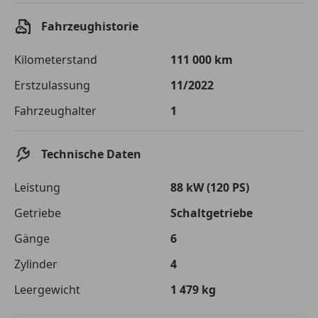
Sollzinssatz
9,99 %
Fahrzeughistorie
Monatliche Rate
€ 174,76
Kilometerstand
111 000 km
Der Kreditrechner enthält repräsentative Werte, zu denen wir
typischerweise Kredite vergeben. Der Sollzinssatz ist
Erstzulassung
11/2022
bonitätsabhängig. Laufzeit mindestens 12, höchstens 120 Monate.
Gültig für Neukunden bei Online-Abschluss. Erfüllung banküblicher
Fahrzeughalter
1
Bonitätskriterien vorausgesetzt.
Technische Daten
Jetzt berechnen
Leistung
88 kW (120 PS)
Getriebe
Schaltgetriebe
Gänge
6
Zylinder
4
Leergewicht
1 479 kg