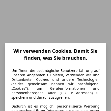
Wir verwenden Cookies. Damit Sie
finden, was Sie brauchen.
Um Ihnen die bestmögliche Benutzererfahrung auf
unseren Angeboten zu bieten, verwenden wir und
Drittanbieter Cookies und andere Technologien
Energieverbrauch
(beides gemeinsam nennen wir nachfolgend:
„Cookies"), um Geräteinformationen und
personenbezogene Daten (z.B. IP Adressen) zu
Schadstoffklasse
Euro 6d
speichern und darauf zuzugreifen.
Kraftstoff
Diesel
Dadurch ist es möglich, personalisierte Werbung
entsprechend Ihren Interessen auszuspielen, unser