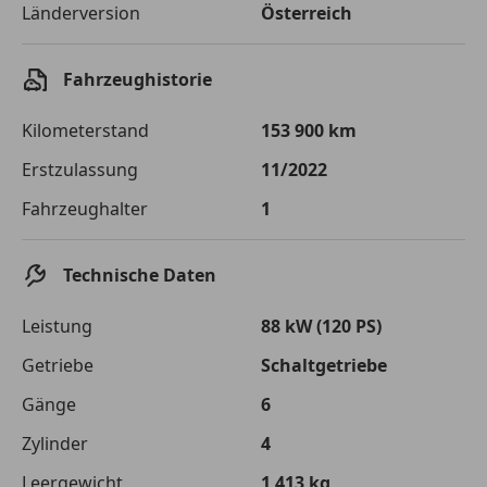
Länderversion
Österreich
Sollzinssatz
9,99 %
Monatliche Rate
€ 145,50
Fahrzeughistorie
Der Kreditrechner enthält repräsentative Werte, zu denen wir
typischerweise Kredite vergeben. Der Sollzinssatz ist
Kilometerstand
153 900 km
bonitätsabhängig. Laufzeit mindestens 12, höchstens 120 Monate.
Gültig für Neukunden bei Online-Abschluss. Erfüllung banküblicher
Erstzulassung
11/2022
Bonitätskriterien vorausgesetzt.
Fahrzeughalter
1
Jetzt berechnen
Technische Daten
Leistung
88 kW (120 PS)
Getriebe
Schaltgetriebe
Gänge
6
Zylinder
4
Leergewicht
1 413 kg