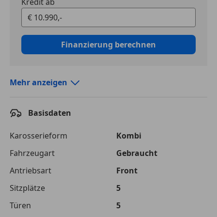
Kredit ab
Finanzierung berechnen
Mehr anzeigen
Autokredit vergleichen
Basisdaten
Laufzeit
120 Monate
Kreditbetrag
€ 10 990,-
Karosserieform
Kombi
Fahrzeugart
Gebraucht
Zu zahlender
€ 17 460,-
Gesamtbetrag
Antriebsart
Front
Einberechnete Gebühren
€ 0,-
Sitzplätze
5
Effektivzinsatz
Türen
10,52 %
5