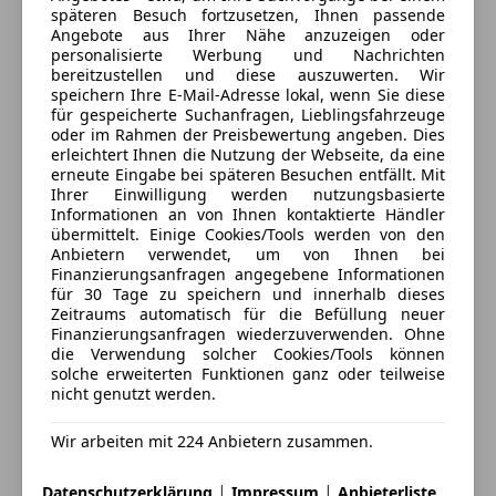
5020 Salzburg, AT
Reifendruckkontrollsystem
Antischlupfregelung (ASR)
späteren Besuch fortzusetzen, Ihnen passende
Angebote aus Ihrer Nähe anzuzeigen oder
Seitenairbag
Audio-Navigationssystem Ford SD (mit Ford SYNC 4
Kontakt
personalisierte Werbung und Nachrichten
Servolenkung
und Touchscreen-Farbdisplay)
bereitzustellen und diese auszuwerten. Wir
Alexander Thöni
Spurhalteassistent
Außenspiegel elektr. anklappbar
speichern Ihre E-Mail-Adresse lokal, wenn Sie diese
für gespeicherte Suchanfragen, Lieblingsfahrzeuge
Tagfahrlicht
Außenspiegel elektr. verstell- und heizbar
oder im Rahmen der Preisbewertung angeben. Dies
Traktionskontrolle
Alle Fahrzeuge des Anbieters
Blinkleuchte in Außenspiegel integriert
erleichtert Ihnen die Nutzung der Webseite, da eine
Verkehrszeichenerkennung
Bord-/Verbrauchscomputer
erneute Eingabe bei späteren Besuchen entfällt. Mit
Ihrer Einwilligung werden nutzungsbasierte
Wegfahrsperre
Crossover-Body-Kit
Anbieter kontaktieren
Informationen an von Ihnen kontaktierte Händler
Zentralverriegelung
Dachhimmel Stoff
übermittelt. Einige Cookies/Tools werden von den
Zentralverriegelung mit Funkfernbedienung
Dachreling schwarz
Anbietern verwendet, um von Ihnen bei
Deine Nachricht
Finanzierungsanfragen angegebene Informationen
Dachspoiler Wagenfarbe
Extras
für 30 Tage zu speichern und innerhalb dieses
Dimmer Instrumentenbeleuchtung
Zeitraums automatisch für die Befüllung neuer
Alufelgen
Elektr. Bremskraftverteilung (EBD)
Finanzierungsanfragen wiederzuverwenden. Ohne
die Verwendung solcher Cookies/Tools können
Dachreling
Elektron. Stabilitäts-Programm (ESP)
solche erweiterten Funktionen ganz oder teilweise
Elektronische Parkbremse
Fahrassistenz-System: Berganfahr-Assistent (Hill-
nicht genutzt werden.
Innenspiegel automatisch abblendend
Holder)
Katalysator
Fahrassistenz-System: Notbrems-Assistent
Wir arbeiten mit 224 Anbietern zusammen.
Spoiler
Fahrassistenz-System: Auto Hold System
Sportsitze
|
|
Fahrassistenz-System: Pre-Collision-System
Datenschutzerklärung
Impressum
Anbieterliste