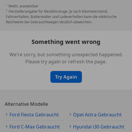
Sonnenblende links mit Spiegel
MwSt. ausweisbar
Sonnenblende rechts mit Spiegel
Herstellerangabe für Neufahrzeuge. Je nach Kilometerstand,
Fahrverhalten, Batteriealter und Ladeverhalten kann die elektrische
Start/Stop-Anlage
Reichweite bei Gebrauchtwagen deutlich abweichen.
Steckdose (12V-Anschluß) im Koffer-/Laderaum
Tagfahrlicht LED
Verglasung getönt
Something went wrong
Warnanlage für Sicherheitsgurte hinten
Warnanlage für Sicherheitsgurte vorn
We're sorry, but something unexpected happened.
Zentralverriegelung mit Fernbedienung
Please try again or refresh the page.
Irrtümer, Druck, Schreibfehler und
Try Again
Zwischenverkauf vorbehalten.
Alternative Modelle
Ford Fiesta Gebraucht
Opel Astra Gebraucht
Ford C-Max Gebraucht
Hyundai i30 Gebraucht