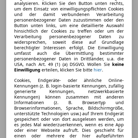
Kraftstoff
Diesel
analysieren. Klicken Sie den Button unten rechts,
um dem Einsatz von einwilligungspflichten Cookies
und der damit verbundenen Verarbeitung
personenbezogener Daten zuzustimmen oder den
Ausstattung
Button unten links, um eine detaillierte Auswahl
hinsichtlich der Cookies zu treffen oder um der
Komfort
Verarbeitung personenbezogener Daten zu
Mehr anzeigen
widersprechen, soweit diese auf Grundlage
Armlehne
berechtigter Interessen erfolgt. Die Einwilligung
umfasst auch die Übermittlung bestimmter
Beheizbare Frontscheibe
Farbe und Innenausstattung
personenbezogener Daten in Drittländer, u.a. die
Beheizbares Lenkrad
USA, nach Art. 49 (1) (a) DSGVO. Wollen Sie
keine
Berganfahrassistent
Einwilligung
erteilen, klicken Sie bitte
hier
.
Außenfarbe
Rot
Einparkhilfe
Cookies, Endgeräte- oder ähnliche Online-
Farbe der
Schwarz
Einparkhilfe Sensoren hinten
Kennungen (z. B. login-basierte Kennungen, zufällig
Innenausstattung
generierte Kennungen, netzwerkbasierte
Einparkhilfe Sensoren vorne
Kennungen) können zusammen mit anderen
Elektrische Fensterheber
Informationen (z. B. Browsertyp und
Elektrische Heckklappe
Fahrzeugbeschreibung
Browserinformationen, Sprache, Bildschirmgröße,
unterstützte Technologien usw.) auf Ihrem Endgerät
Elektrische Seitenspiegel
gespeichert oder von dort ausgelesen werden, um
Getönte Scheiben
Österreichisches Fahrzeug,
es jedes Mal wiederzuerkennen, wenn es eine App
Klimaanlage
1.-Besitz,
oder einer Webseite aufruft. Dies geschieht für
einen oder mehrere der hier aufgeführten
Klimaautomatik