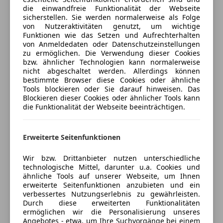
Radio
Eintausch und Finanzierung (Leasing) möglich.
die einwandfreie Funktionalität der Webseite
Versicherungsschutz an Ihre Bedürfnisse
USB
sicherstellen. Sie werden normalerweise als Folge
anpassen
Überstellungskennzeichen können je nach
von Nutzeraktivitäten genutzt, um wichtige
Sicherheit
Funktionen wie das Setzen und Aufrechterhalten
Freischaden-Gutschein ab Stufe 0
Verfügbarkeit zur Verfügung gestellt werden (blaue
von Anmeldedaten oder Datenschutzeinstellungen
ABS
Probenummer...).
zu ermöglichen. Die Verwendung dieser Cookies
Auto einfach online versichern & Rabatt holen
Abstandswarner
bzw. ähnlicher Technologien kann normalerweise
nicht abgeschaltet werden. Allerdings können
Airbag hinten
Irrtümer, Druck, Schreibfehler und Zwischenverkauf
bestimmte Browser diese Cookies oder ähnliche
Beifahrerairbag
vorbehalten.
Jetzt berechnen
Tools blockieren oder Sie darauf hinweisen. Das
ESP
Blockieren dieser Cookies oder ähnlicher Tools kann
die Funktionalität der Webseite beeinträchtigen.
Fahrerairbag
Geschwindigkeits-begrenzungsanlage
undefined
Verkäufer
Händler
Isofix
Ergonomiesitze vorn
Erweiterte Seitenfunktionen
Kopfairbag
Kofferraumdeckel / Heckklappe elektr. betätigt
LED-Scheinwerfer
Autohandel AMB Thöni Alexander
(Öffnung, sensorgesteuert)
Wir bzw. Drittanbieter nutzen unterschiedliche
technologische Mittel, darunter u.a. Cookies und
LED-Tagfahrlicht
Verglasung hinten abgedunkelt (Privacy Glass)
5
Sterne
ähnliche Tools auf unserer Webseite, um Ihnen
Sternebewertung 5 von 5
Müdigkeitswarnsystem
Winter-Paket
(100% Weiterempfehlungen)
erweiterte Seitenfunktionen anzubieten und ein
Nebelscheinwerfer
undefined
verbessertes Nutzungserlebnis zu gewährleisten.
Anbieter auf AutoScout24 seit 2012
Durch diese erweiterten Funktionalitäten
Notbremsassistent
Airbag Beifahrerseite abschaltbar
ermöglichen wir die Personalisierung unseres
Ziegeleistr. 4
,
Notrufsystem
Anti-Blockier-System (ABS)
Angebotes - etwa, um Ihre Suchvorgänge bei einem