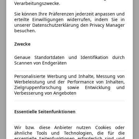
Verarbeitungszwecke.
Lederlenkrad
**Neues Modell**
Lichtsensor
Sie können Ihre Präferenzen jederzeit anpassen und
**Active**
Ausführung
erteilte Einwilligungen widerrufen, indem Sie in
Lordosenstütze
unserer Datenschutzerklärung den Privacy Manager
Multifunktionslenkrad
Tempomat,
besuchen.
Navigationssystem
LED-Scheinwerfer, LED-Tagfahrlicht,
Regensensor
Großes Radio/Navigationsdisplay,
Zwecke
Sitzheizung
Sitzheizung, Lenkradheizung, Windschutzscheibe
Genaue Standortdaten und Identifikation durch
Start/Stop-Automatik
beheizbar,
Mehr anzeigen
Scannen von Endgeräten
teilb. Rücksitzbank
Android Auto, Apple Carplay, Klimatronik, DAB-Radio,
Tempomat
Spiegelung des Smartphones am Radiodisplay,
Personalisierte Werbung und Inhalte, Messung von
Preisbewertung
Multifunktionslenkrad, Lederlenkrad, Isofix,
Werbeleistung und der Performance von Inhalten,
Unterhaltung/Media
Zielgruppenforschung sowie Entwicklung und
Bluetooth-Freisprecheinrichtung, Getönte Scheiben
Verbesserung von Angeboten
Mehr anzeigen
Android Auto
hinten,
Apple CarPlay
Spurhalteassistent, Pre-Collision Assist,
Bluetooth
Berganfahrhilfe,
Essentielle Seitenfunktionen
Versicherung
Bordcomputer
DAB-Radio
und vieles mehr....
Wir bzw. diese Anbieter nutzen Cookies oder
Kfz-Versicherung
Freisprecheinrichtung
ähnliche Tools und Technologien, die für die
essentielle Seitenfunktionen erforderlich sind und