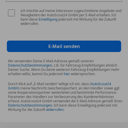
Lenkrad (Leder 3-Speichen)
Lenksäule (Lenkrad) höhen-/längsverstellbar
Ich möchte auf meine Interessen zugeschnittene Angebote und
LM-Felgen
Neuigkeiten der AutoScout24 GmbH per E-Mail erhalten. Ich
kann diese
Einwilligung
jederzeit mit Wirkung für die Zukunft
Mild-Hybrid 92 kW (Motor 1,0 Ltr. - 92 kW EcoBoost)
widerrufen.
Mittelkonsole Premium
Nebelscheinwerfer LED
Parkbremse elektrisch mit Auto-Hold-Funktion
E-Mail senden
Parkpilotsystem vorn und hinten
Power KeyFree-Startfunktion
Wir verwenden Deine E-Mail-Adresse gemäß unseren
Rücksitzlehne geteilt/klappbar (60:40)
Datenschutzbestimmungen
, z.B. für Fahrzeug-Empfehlungen ähnlich
Deiner Suche. Wenn Du keine weiteren Fahrzeug-Empfehlungen mehr
Schadstoffarm nach Abgasnorm Euro 6d
erhalten willst, kannst Du jederzeit
hier
widersprechen.
Schalt-/Wählhebelgriff Leder
Schaltpunktanzeige
Durch Klick auf „E-Mail senden“ willige ich ein, dass (
AutoScout24
GmbH
) meine Nachricht zwischenspeichert, an den Händler sowie ggf.
Scheibenwischer mit Regensensor
seine Kooperationspartner weiterleitet und bestimmte Performance-
Parameter des Händlers zur Verbesserung des Kundenerlebnisses
Scheinwerfer LED
erfasst. AutoScout24 GmbH verwendet die E-Mail-Adresse gemäß ihren
Scheinwerfer mit abgedunkelten Hintergrund
Datenschutzbestimmungen
. Ich kann diese Einwilligung jederzeit mit
Wirkung für die Zukunft
widerrufen
.
Scheinwerfer mit Ausschaltverzögerung
Scheinwerfer-Assistent mit Tag-/Nachtsensor
Servolenkung elektrisch