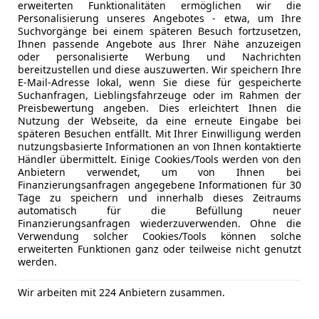
Spurhaltea
erweiterten Funktionalitäten ermöglichen wir die
Notruf Außenspiegel elektr. verstell- und heizbar 
Tagfahrlich
Personalisierung unseres Angebotes - etwa, um Ihre
Suchvorgänge bei einem späteren Besuch fortzusetzen,
Blinkleuchte in Außenspiegel integriert Bord-/Ve
Wegfahrsp
Ihnen passende Angebote aus Ihrer Nähe anzuzeigen
Stoff Dachreling (Aluminium) Dachspoiler Wagenfa
Zentralver
oder personalisierte Werbung und Nachrichten
Instrumentenbeleuchtung Elektr. Bremskraftverteilu
bereitzustellen und diese auszuwerten. Wir speichern Ihre
Extras
Dachreling
E-Mail-Adresse lokal, wenn Sie diese für gespeicherte
Stabilitäts-Programm (ESP) Fahrassistenz-System: Be
Suchanfragen, Lieblingsfahrzeuge oder im Rahmen der
Holder) Fahrassistenz-System: Notbrems-Assistent F
Preisbewertung angeben. Dies erleichtert Ihnen die
Collision-System Fahrassistenz-System: Pre-Collisio
Nutzung der Webseite, da eine erneute Eingabe bei
späteren Besuchen entfällt. Mit Ihrer Einwilligung werden
System: Auffahrwarnsystem Fahrassistenz-System: S
nutzungsbasierte Informationen an von Ihnen kontaktierte
Fensterheber elektrisch vorn + hinten mit Komforts
Händler übermittelt. Einige Cookies/Tools werden von den
Gepäckraumabdeckung / Rollo Getriebe 6-Gang - Ty
Anbietern verwendet, um von Ihnen bei
Finanzierungsanfragen angegebene Informationen für 30
Intelligent Protection System (IPS) Airbag Fahrer-/Be
Tage zu speichern und innerhalb dieses Zeitraums
Airbag vorn und hinten Seitenairbag vorn 3-Punkt-S
Kfz-Versicherung
automatisch für die Befüllung neuer
Gurtstraffer Intelligenter Geschwindigkeits-Begren
Finanzierungsanfragen wiederzuverwenden. Ohne die
Verwendung solcher Cookies/Tools können solche
Begrenzeranlage Isofix-Aufnahmen für Kindersitz Kar
Versicherungsschutz an Ihre Bedürfnisse anpa
erweiterten Funktionen ganz oder teilweise nicht genutzt
Klimaanlage Innenraumfilter: Staub- und Pollenfilte
werden.
Freischaden-Gutschein ab Stufe 0
Kopfstützen hinten mechan. verstellbar (3 Stück) Ko
Auto einfach online versichern & Rabatt holen
verstellbar Laderaumboden verstellbar Lendenwirbel
Wir arbeiten mit 224 Anbietern zusammen.
Lendenwirbelstütze Sitz vorn rechts, elektr. verstell