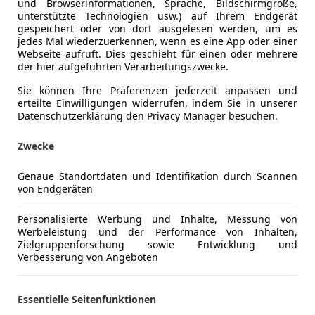
und Browserinformationen, Sprache, Bildschirmgröße,
unterstützte Technologien usw.) auf Ihrem Endgerät
gespeichert oder von dort ausgelesen werden, um es
jedes Mal wiederzuerkennen, wenn es eine App oder einer
Webseite aufruft. Dies geschieht für einen oder mehrere
der hier aufgeführten Verarbeitungszwecke.
Sie können Ihre Präferenzen jederzeit anpassen und
erteilte Einwilligungen widerrufen, indem Sie in unserer
Datenschutzerklärung den Privacy Manager besuchen.
Kraftstoff
Diesel
Zwecke
CO₂-Emissionen
90 g/km (
Genaue Standortdaten und Identifikation durch Scannen
von Endgeräten
Komfort
Armlehne
Mehr anzeigen
Personalisierte Werbung und Inhalte, Messung von
Berganfahr
Werbeleistung und der Performance von Inhalten,
Einparkhilf
Zielgruppenforschung sowie Entwicklung und
ng
Außenfarbe
Silber
Verbesserung von Angeboten
Einparkhil
Elektrisch
Lackierung
Andere
Elektrische
Essentielle Seitenfunktionen
Getönte S