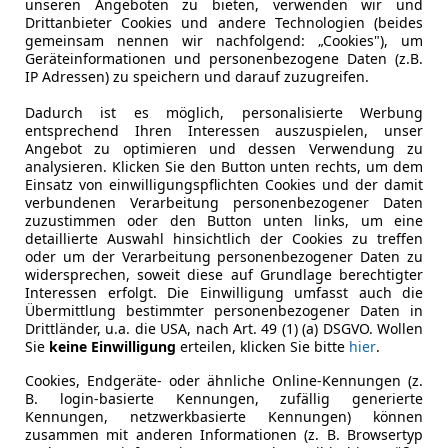
unseren Angeboten zu bieten, verwenden wir und
Sollzinssatz ist bonitätsabhängig. Laufzeit mindestens 12, höchste
Drittanbieter Cookies und andere Technologien (beides
Fahrzeughalter
1
Neukunden bei Online-Abschluss. Erfüllung banküblicher Bonitätsk
gemeinsam nennen wir nachfolgend: „Cookies"), um
Geräteinformationen und personenbezogene Daten (z.B.
Scheckheftgepflegt
Ja
Jetzt berechnen
IP Adressen) zu speichern und darauf zuzugreifen.
Dadurch ist es möglich, personalisierte Werbung
Leistung
70 kW (95 
entsprechend Ihren Interessen auszuspielen, unser
Angebot zu optimieren und dessen Verwendung zu
Getriebe
Schaltgetr
analysieren. Klicken Sie den Button unten rechts, um dem
Einsatz von einwilligungspflichten Cookies und der damit
Hubraum
1 500 cm³
verbundenen Verarbeitung personenbezogener Daten
zuzustimmen oder den Button unten links, um eine
Gänge
6
detaillierte Auswahl hinsichtlich der Cookies zu treffen
oder um der Verarbeitung personenbezogener Daten zu
widersprechen, soweit diese auf Grundlage berechtigter
Interessen erfolgt. Die Einwilligung umfasst auch die
Übermittlung bestimmter personenbezogener Daten in
Drittländer, u.a. die USA, nach Art. 49 (1) (a) DSGVO. Wollen
Sie
keine Einwilligung
erteilen, klicken Sie bitte
hier
.
Cookies, Endgeräte- oder ähnliche Online-Kennungen (z.
B. login-basierte Kennungen, zufällig generierte
Kennungen, netzwerkbasierte Kennungen) können
zusammen mit anderen Informationen (z. B. Browsertyp