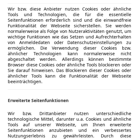
Für Besichtigung und Probefahrt bitte ich um eine t
Klimaanla
Wir bzw. diese Anbieter nutzen Cookies oder ähnliche
Terminvereinbarung.
Lederlenk
Tools und Technologien, die für die essentielle
Gerne nehmen wir auch Ihr bestehendes Fahrzeug in
Lordosens
Seitenfunktionen erforderlich sind und die einwandfreie
Funktionalität der Webseite sicherstellen. Sie werden
nach Wunsch die passende Finanzierung
Start/Stop
normalerweise als Folge von Nutzeraktivitäten genutzt, um
für Sie (auch ohne Anzahlung).
Tempomat
wichtige Funktionen wie das Setzen und Aufrechterhalten
Sonderausstattungen:
von Anmeldedaten oder Datenschutzeinstellungen zu
Unterhaltung/Media
Bluetooth
ermöglichen. Die Verwendung dieser Cookies bzw.
FordPass Connect inkl. eCall -
Bordcompu
ähnlicher Technologien kann normalerweise nicht
Metallic-Lackierung
abgeschaltet werden. Allerdings können bestimmte
Radio
Trend Komfort-Paket
Browser diese Cookies oder ähnliche Tools blockieren oder
Sie darauf hinweisen. Das Blockieren dieser Cookies oder
Nebelscheinwerfer mit statischem Abbiegelicht Neb
Sicherheit
ABS
ähnlicher Tools kann die Funktionalität der Webseite
Parkpilotsystem hinten
Beifahrera
Mehr anzeigen
beeinträchtigen.
Geschwindigkeits-Regelanlage (Tempomat)
ESP
Mittelkonsole Premium Mittelarmlehne vorn mit St
Fahrerairb
Erweiterte Seitenfunktionen
Mehr anzeigen
und 12V-Anschluß Getränkehalter vorn.
Isofix
Serienausstattungen Airbag Beifahrerseite abschal
Nebelsche
Wir bzw. Drittanbieter nutzen unterschiedliche
vorn (LED) Anti-Blockier-System (ABS) Antischlupfre
Notbremsa
technologische Mittel, darunter u.a. Cookies und ähnliche
Radio Audiobedienung am Lenkrad 6 Lautsprecher 
Reifendruc
Tools auf unserer Webseite, um Ihnen erweiterte
Seitenfunktionen anzubieten und ein verbessertes
Bluetooth-Schnittstelle Vorrüstung Mobiltelefon/Ha
Servolenk
Nutzungserlebnis zu gewährleisten. Durch diese
Schnittstelle Fahrassistenz-System: Sicherheitssy