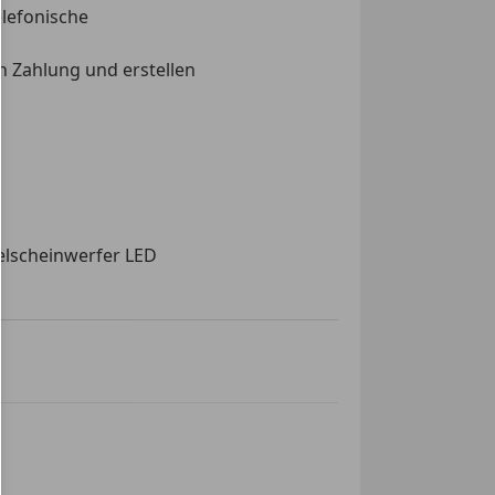
elefonische
ge
rad
 Zahlung und erstellen
tütze
-Automatik
ter
elscheinwerfer LED
irbag
aufach
ag
tbar Ambiente-Beleuchtung
inwerfer
gelung (ASR) Audiosystem:
ssistent
Sprachsteuerung und
kkontrollsystem
ndy mit Bluetooth-/USB-
ung
stem SYNC mit automatischem