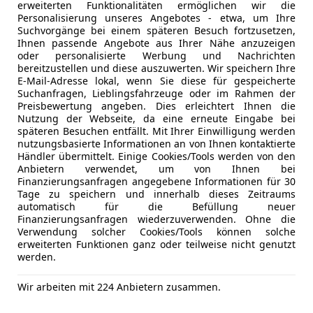
DAB-Radio
erweiterten Funktionalitäten ermöglichen wir die
Irrtümer, Zwischenverkauf, Satz- und Druckfehler vo
Freisprech
Personalisierung unseres Angebotes - etwa, um Ihre
Suchvorgänge bei einem späteren Besuch fortzusetzen,
Induktions
Ihnen passende Angebote aus Ihrer Nähe anzuzeigen
Radio
oder personalisierte Werbung und Nachrichten
Serienausstattungen:
bereitzustellen und diese auszuwerten. Wir speichern Ihre
Sicherheit
ABS
E-Mail-Adresse lokal, wenn Sie diese für gespeicherte
*Garantie 2 Jahre
Abstandsw
Suchanfragen, Lieblingsfahrzeuge oder im Rahmen der
Preisbewertung angeben. Dies erleichtert Ihnen die
Alarmanla
*Handschuhfach beleuchtet
Nutzung der Webseite, da eine erneute Eingabe bei
Beifahrera
späteren Besuchen entfällt. Mit Ihrer Einwilligung werden
ESP
nutzungsbasierte Informationen an von Ihnen kontaktierte
*Heckscheibenwischer
Händler übermittelt. Einige Cookies/Tools werden von den
Fahrerairb
Anbietern verwendet, um von Ihnen bei
Isofix
Finanzierungsanfragen angegebene Informationen für 30
*Gepäckraumbeleuchtung
Kopfairba
Tage zu speichern und innerhalb dieses Zeitraums
Kfz-Versicherung
automatisch für die Befüllung neuer
LED-Tagfah
*Scheibenbremsen vorn und hinten
Finanzierungsanfragen wiederzuverwenden. Ohne die
Müdigkeit
Verwendung solcher Cookies/Tools können solche
Versicherungsschutz an Ihre Bedürfnisse anpa
Nebelsche
erweiterten Funktionen ganz oder teilweise nicht genutzt
*ABS
werden.
Notbremsa
Freischaden-Gutschein ab Stufe 0
Reifendruc
Auto einfach online versichern & Rabatt holen
*Kopfstützen vorn, höhenverstellbar
Wir arbeiten mit 224 Anbietern zusammen.
Seitenairb
Servolenk