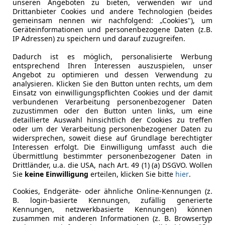
unseren Angeboten zu bieten, verwenden wir und
Drittanbieter Cookies und andere Technologien (beides
Fahrzeughalter
1
gemeinsam nennen wir nachfolgend: „Cookies"), um
Geräteinformationen und personenbezogene Daten (z.B.
Scheckheftgepflegt
Ja
IP Adressen) zu speichern und darauf zuzugreifen.
Dadurch ist es möglich, personalisierte Werbung
Leistung
112 kW (15
entsprechend Ihren Interessen auszuspielen, unser
Angebot zu optimieren und dessen Verwendung zu
Getriebe
Automati
analysieren. Klicken Sie den Button unten rechts, um dem
Einsatz von einwilligungspflichten Cookies und der damit
Hubraum
2 488 cm³
verbundenen Verarbeitung personenbezogener Daten
zuzustimmen oder den Button unten links, um eine
detaillierte Auswahl hinsichtlich der Cookies zu treffen
oder um der Verarbeitung personenbezogener Daten zu
widersprechen, soweit diese auf Grundlage berechtigter
Interessen erfolgt. Die Einwilligung umfasst auch die
Übermittlung bestimmter personenbezogener Daten in
Drittländer, u.a. die USA, nach Art. 49 (1) (a) DSGVO. Wollen
Sie
keine Einwilligung
erteilen, klicken Sie bitte
hier
.
Cookies, Endgeräte- oder ähnliche Online-Kennungen (z.
B. login-basierte Kennungen, zufällig generierte
Kennungen, netzwerkbasierte Kennungen) können
zusammen mit anderen Informationen (z. B. Browsertyp