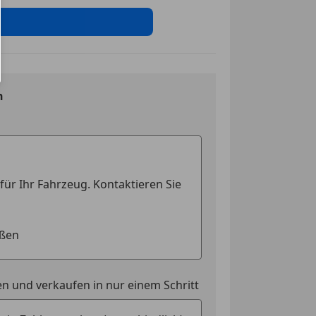
ssistent
t
ontrolle
eichenerkennung
erre
n
riegelung
el automatisch abblendend
uerung
en
n und verkaufen in nur einem Schritt