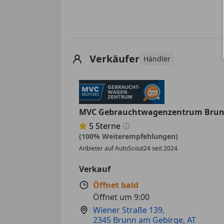
Verkäufer
Händler
MVC Gebrauchtwagenzentrum Bru
5
Sterne
Sternebewertung 5 von 5
(100% Weiterempfehlungen)
Anbieter auf AutoScout24 seit 2024
Verkauf
Öffnet bald
Öffnet um 9:00
Wiener Straße 139
,
2345 Brunn am Gebirge, AT