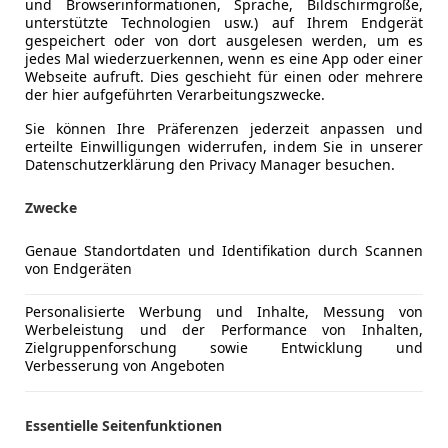
und Browserinformationen, Sprache, Bildschirmgröße,
unterstützte Technologien usw.) auf Ihrem Endgerät
gespeichert oder von dort ausgelesen werden, um es
jedes Mal wiederzuerkennen, wenn es eine App oder einer
Webseite aufruft. Dies geschieht für einen oder mehrere
der hier aufgeführten Verarbeitungszwecke.
Sie können Ihre Präferenzen jederzeit anpassen und
erteilte Einwilligungen widerrufen, indem Sie in unserer
Anderer Energieträger
Strom
Datenschutzerklärung den Privacy Manager besuchen.
Elektrische Reichweite
56 km
Zwecke
Genaue Standortdaten und Identifikation durch Scannen
Komfort
Armlehne
Mehr anzeigen
von Endgeräten
Beheizbare
Einparkhilf
Personalisierte Werbung und Inhalte, Messung von
ng
Außenfarbe
Schwarz
Werbeleistung und der Performance von Inhalten,
Einparkhil
Zielgruppenforschung sowie Entwicklung und
Einparkhil
Farbe laut Hersteller
AGATE BL
Verbesserung von Angeboten
Einparkhil
Lackierung
Metallic
Elektrisch
Essentielle Seitenfunktionen
Elektrische