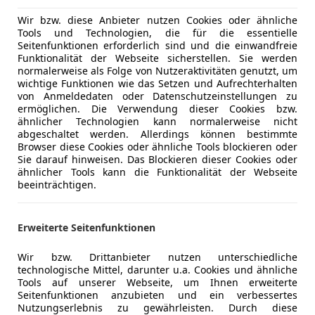
Getönte S
Herzlich Willkommen bei MVC-Gebrauchtwagenz
Head-up di
Wir bzw. diese Anbieter nutzen Cookies oder ähnliche
Tools und Technologien, die für die essentielle
Klimaanla
Angeboten wird ein Ford Kuga 2,5 Duratec PHEV S
Seitenfunktionen erforderlich sind und die einwandfreie
Klimaauto
Funktionalität der Webseite sicherstellen. Sie werden
und einer TOP-Ausstattung.
Lederlenk
normalerweise als Folge von Nutzeraktivitäten genutzt, um
wichtige Funktionen wie das Setzen und Aufrechterhalten
Lichtsenso
Eine auf Sie maßgeschneiderte Finanzierung ist 
von Anmeldedaten oder Datenschutzeinstellungen zu
Lordosens
ermöglichen. Die Verwendung dieser Cookies bzw.
selbstverständlich möglich.
Multifunkt
ähnlicher Technologien kann normalerweise nicht
abgeschaltet werden. Allerdings können bestimmte
Navigatio
Gerne tauschen wir Ihren gebrauchten zu fairen 
Browser diese Cookies oder ähnliche Tools blockieren oder
Regensens
Sie darauf hinweisen. Das Blockieren dieser Cookies oder
Schlüssell
ähnlicher Tools kann die Funktionalität der Webseite
Wir finden auch die passende Versicherung für I
Mehr anzeigen
beeinträchtigen.
Sitzheizun
Gebrauchtwagen.
Start/Stop
Tempomat
Erweiterte Seitenfunktionen
Mehr anzeigen
Unsere Verkäufer freuen sich, Sie telefonisch, per
persönlich an unserem Standort in 2345 Brunn a
Unterhaltung/Media
Android A
Wir bzw. Drittanbieter nutzen unterschiedliche
139 begrüßen zu dürfen.
Apple CarP
technologische Mittel, darunter u.a. Cookies und ähnliche
Bluetooth
Tools auf unserer Webseite, um Ihnen erweiterte
Seitenfunktionen anzubieten und ein verbessertes
Bordcompu
Nutzungserlebnis zu gewährleisten. Durch diese