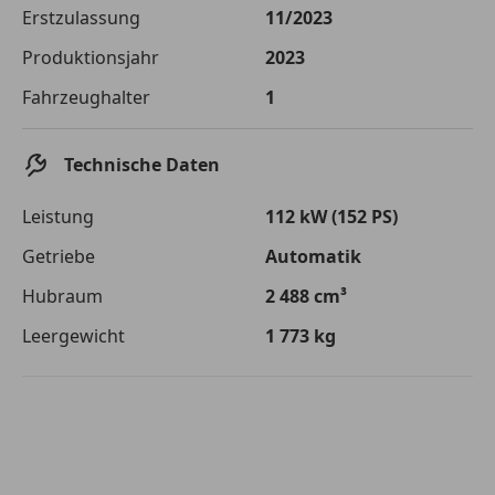
Die tatsächlichen Konditionen sind abhängig von Ihrer Bonität sowie
Erstzulassung
11/2023
von der von Ihnen gewählten Bank. Rückzahlungszeitraum 1-10
Jahre. Zinsspanne Sollzinssatz: 2,90% - 14,90%.
Produktionsjahr
2023
Jetzt berechnen
Fahrzeughalter
1
Technische Daten
Leistung
112 kW (152 PS)
Getriebe
Automatik
Hubraum
2 488 cm³
Leergewicht
1 773 kg