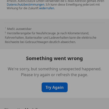
erfasst. AutoScout24 GmbH verwendet die E-Mail-Adresse gemäß ihren
Datenschutzbestimmungen
. Ich kann diese Einwilligung jederzeit mit
*Sonnenblende mit beleuchteten Spiegel auf
Wirkung für die Zukunft
widerrufen
.
Beifahrerseite
*Sonnenblende mit beleuchteten Spiegel auf
MwSt. ausweisbar
Fahrerseite
Herstellerangabe für Neufahrzeuge. Je nach Kilometerstand,
Fahrverhalten, Batteriealter und Ladeverhalten kann die elektrische
*Top-Tether Befestigungspunkte an den äußeren
Reichweite bei Gebrauchtwagen deutlich abweichen.
Sitzplätzen der 2. Sitzreihe
Something went wrong
*Umrandung der unteren Seitenscheiben in Schwarz
We're sorry, but something unexpected happened.
*Variabler Kühlerlufteinlass
Please try again or refresh the page.
*Vordersitze, individuell und variabel beheizbar
Try Again
*Dachhimmel aus schwarzem Webstoff
*Einklanghorn