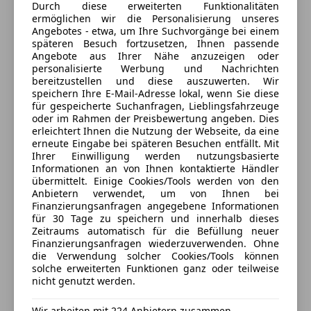
*Akustisches Fahrzeugwarnsystem (AVAS)
Durch diese erweiterten Funktionalitäten
Sportsitze
Kontakt
ermöglichen wir die Personalisierung unseres
Touchscreen
Angebotes - etwa, um Ihre Suchvorgänge bei einem
*Ambientebeleuchtung vorn
späteren Besuch fortzusetzen, Ihnen passende
Aleksandar MARKOVIC
Angebote aus Ihrer Nähe anzuzeigen oder
Verkauf
personalisierte Werbung und Nachrichten
*Dachkonsole mit Brillenablagefach
Spricht
:
Deutsch, English, Bosanski,
bereitzustellen und diese auszuwerten. Wir
speichern Ihre E-Mail-Adresse lokal, wenn Sie diese
Hrvatski
*Dachspoiler in Wagenfarbe lackiert
für gespeicherte Suchanfragen, Lieblingsfahrzeuge
Nummer anzeigen
oder im Rahmen der Preisbewertung angeben. Dies
erleichtert Ihnen die Nutzung der Webseite, da eine
*Digitale Instrumententafel 12,3''
erneute Eingabe bei späteren Besuchen entfällt. Mit
Ihrer Einwilligung werden nutzungsbasierte
Alle Fahrzeuge des Anbieters
Informationen an von Ihnen kontaktierte Händler
*Doppelrohr-Auspuffanlage
übermittelt. Einige Cookies/Tools werden von den
Anbietern verwendet, um von Ihnen bei
Anbieter kontaktieren
*E-Call
Finanzierungsanfragen angegebene Informationen
für 30 Tage zu speichern und innerhalb dieses
Zeitraums automatisch für die Befüllung neuer
Deine Nachricht
*Feststellbremse, elektrisch mit Auto Hold-Funktion
Finanzierungsanfragen wiederzuverwenden. Ohne
die Verwendung solcher Cookies/Tools können
solche erweiterten Funktionen ganz oder teilweise
*Flexible Gepäckraumabdeckung, abnehmbar
nicht genutzt werden.
*Ford Easy Fuel (Komfort-Tankverschluss und
Wir arbeiten mit 224 Anbietern zusammen.