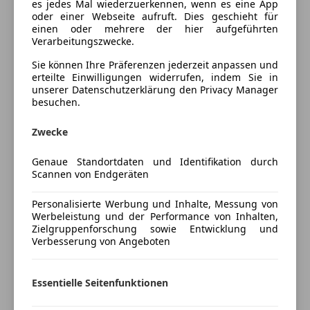
es jedes Mal wiederzuerkennen, wenn es eine App
oder einer Webseite aufruft. Dies geschieht für
Unterhaltung/Media
Gerne tauschen wir Ihren gebrauchten zu fairen
einen oder mehrere der hier aufgeführten
Verarbeitungszwecke.
Konditionen ein.
Mehr anzeigen
Android Auto
Apple CarPlay
Sie können Ihre Präferenzen jederzeit anpassen und
Wir finden auch die passende Versicherung für
erteilte Einwilligungen widerrufen, indem Sie in
Bluetooth
Preisbewertung
unserer Datenschutzerklärung den Privacy Manager
Ihren neuen Gebrauchtwagen.
Bordcomputer
besuchen.
DAB-Radio
Mehr anzeigen
Unsere Verkäufer freuen sich, Sie telefonisch, per
Freisprecheinrichtung
Zwecke
Mail und natürlich persönlich an unserem
Induktionsladen für Smartphones
Standort in 2345 Brunn am Gebirge, Wienerstraße
Genaue Standortdaten und Identifikation durch
Versicherung
Sicherheit
Scannen von Endgeräten
139 begrüßen zu dürfen.
ABS
Kfz-Versicherung
Personalisierte Werbung und Inhalte, Messung von
Irrtümer, Zwischenverkauf, Satz- und Druckfehler
Abstandswarner
Werbeleistung und der Performance von Inhalten,
vorbehalten.
Zielgruppenforschung sowie Entwicklung und
Alarmanlage
Versicherungsschutz an Ihre Bedürfnisse
Verbesserung von Angeboten
Beifahrerairbag
anpassen
ESP
Freischaden-Gutschein ab Stufe 0
Serienausstattungen:
Fahrerairbag
Essentielle Seitenfunktionen
*Handschuhfach beleuchtet
Auto einfach online versichern & Rabatt holen
Isofix