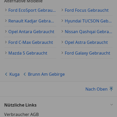
Alternative Modelle
*Electronic Shifter, Drehschalter für
Ford EcoSport Gebraucht
Ford Focus Gebraucht
Automatikgetriebe
Renault Kadjar Gebraucht
Hyundai TUCSON Gebraucht
*Sportlich abgestimmtes Fahrwerk
Opel Antara Gebraucht
Nissan Qashqai Gebraucht
*ST-Line Badge
Ford C-Max Gebraucht
Opel Astra Gebraucht
Mazda 5 Gebraucht
Ford Galaxy Gebraucht
*Umrandung der oberen Seitenscheiben in Schwarz
*Unterer Kühlergrill, schwarz
Kuga
Brunn Am Gebirge
*Verbundlenker-Hinterachse
Nach Oben
*Zusatzheizung und -kühlung, elektrisch
*Aktivkohlefilter
Nützliche Links
Verbraucher AGB
*3. Kopfstütze hinten Mitte