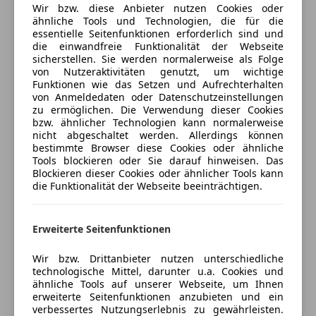
Kopfairbag
Wir bzw. diese Anbieter nutzen Cookies oder
*Heckscheibenwischer
LED-Tagfahrlicht
ähnliche Tools und Technologien, die für die
Jetzt berechnen
essentielle Seitenfunktionen erforderlich sind und
Müdigkeitswarnsystem
die einwandfreie Funktionalität der Webseite
*Gepäckraumbeleuchtung
Nebelscheinwerfer
sicherstellen. Sie werden normalerweise als Folge
Notbremsassistent
von Nutzeraktivitäten genutzt, um wichtige
*Scheibenbremsen vorn und hinten
Funktionen wie das Setzen und Aufrechterhalten
Reifendruckkontrollsystem
Verkäufer
Händler
von Anmeldedaten oder Datenschutzeinstellungen
Seitenairbag
zu ermöglichen. Die Verwendung dieser Cookies
*ABS
Servolenkung
bzw. ähnlicher Technologien kann normalerweise
MVC Gebrauchtwagenzentrum
nicht abgeschaltet werden. Allerdings können
Spurhalteassistent
bestimmte Browser diese Cookies oder ähnliche
Brunn
*Kopfstützen vorn, höhenverstellbar
Tagfahrlicht
Tools blockieren oder Sie darauf hinweisen. Das
5
Sterne
Traktionskontrolle
Blockieren dieser Cookies oder ähnlicher Tools kann
Sternebewertung 5 von 5
*Dritte Bremsleuchte
(100% Weiterempfehlungen)
die Funktionalität der Webseite beeinträchtigen.
Verkehrszeichenerkennung
Anbieter auf AutoScout24 seit 2024
Wegfahrsperre
*Türgriffe in Wagenfarbe lackiert
Zentralverriegelung
Erweiterte Seitenfunktionen
Verkauf
Extras
*LED-Rückleuchten
Geschlossen
Wir bzw. Drittanbieter nutzen unterschiedliche
Öffnet um 9:00
technologische Mittel, darunter u.a. Cookies und
Alufelgen
ähnliche Tools auf unserer Webseite, um Ihnen
*12-Volt-Anschluss im Gepäckraum
Wiener Straße 139
,
Dachreling
erweiterte Seitenfunktionen anzubieten und ein
2345 Brunn am Gebirge, AT
Innenspiegel automatisch abblendend
verbessertes Nutzungserlebnis zu gewährleisten.