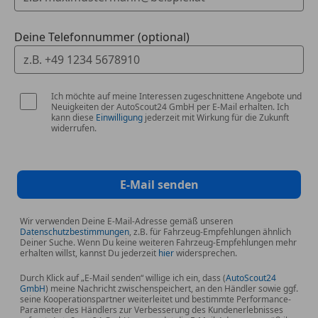
*MyKey-Schlüsselsystem - individuell
Deine Telefonnummer (optional)
programmierbarer Zweitschlüssel
*Post-Collision-Assist
Ich möchte auf meine Interessen zugeschnittene Angebote und
Neuigkeiten der AutoScout24 GmbH per E-Mail erhalten. Ich
*Pre-Collision-Assist inkl. Auffahrwarnsystem (FA -
kann diese
Einwilligung
jederzeit mit Wirkung für die Zukunft
widerrufen.
Forward Alert) mit Fußgänger- und Fahrraderkennun
*Reifen-Reparatur-Set
E-Mail senden
*Rücksitzbank, verschiebbar mit geteilt
umklappbarer Lehne
Wir verwenden Deine E-Mail-Adresse gemäß unseren
Datenschutzbestimmungen
, z.B. für Fahrzeug-Empfehlungen ähnlich
Deiner Suche. Wenn Du keine weiteren Fahrzeug-Empfehlungen mehr
*Scheinwerfer-Abblendlicht mit
erhalten willst, kannst Du jederzeit
hier
widersprechen.
Ausschaltverzögerung
Durch Klick auf „E-Mail senden“ willige ich ein, dass (
AutoScout24
GmbH
) meine Nachricht zwischenspeichert, an den Händler sowie ggf.
seine Kooperationspartner weiterleitet und bestimmte Performance-
*Selektiver Fahrmodus-Schalter
Parameter des Händlers zur Verbesserung des Kundenerlebnisses