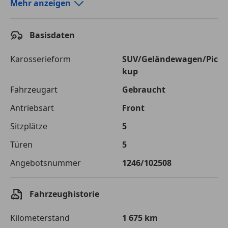
Autokredit-Rechner von durchblicker.at
Mehr anzeigen
Einfach Rate berechnen und günstige Konditionen
finden!
Basisdaten
Autokredit vergleichen
Karosserieform
SUV/Geländewagen/Pic
kup
Laufzeit
120 Monate
Fahrzeugart
Gebraucht
Kreditbetrag
€ 27 100,-
Antriebsart
Front
Zu zahlender
€ 38 179,-
Sitzplätze
5
Gesamtbetrag
Türen
5
Einberechnete Gebühren
€ 0,-
Angebotsnummer
1246/102508
Effektivzinsatz
7,50 %
Sollzinssatz
7,25 %
Fahrzeughistorie
Monatliche Rate
€ 318,16
Kilometerstand
1 675 km