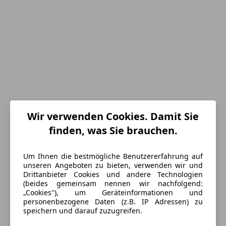
Wir verwenden Cookies. Damit Sie
Energieverbrauch
finden, was Sie brauchen.
Anderer Energieträger
Strom
Um Ihnen die bestmögliche Benutzererfahrung auf
Elektrische Reichweite
56 km
unseren Angeboten zu bieten, verwenden wir und
Drittanbieter Cookies und andere Technologien
(beides gemeinsam nennen wir nachfolgend:
Ausstattung
„Cookies"), um Geräteinformationen und
personenbezogene Daten (z.B. IP Adressen) zu
speichern und darauf zuzugreifen.
Komfort
Mehr anzeigen