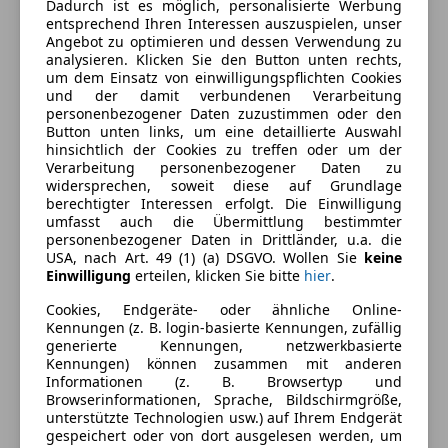
Dadurch ist es möglich, personalisierte Werbung
Armlehne
entsprechend Ihren Interessen auszuspielen, unser
Einparkhilfe
Angebot zu optimieren und dessen Verwendung zu
Farbe und Innenausstattung
analysieren. Klicken Sie den Button unten rechts,
Einparkhilfe Rückfahrkamera
um dem Einsatz von einwilligungspflichten Cookies
Einparkhilfe Sensoren hinten
Außenfarbe
Schwarz
und der damit verbundenen Verarbeitung
Einparkhilfe Sensoren vorne
personenbezogener Daten zuzustimmen oder den
Farbe laut Hersteller
Agate Black Metallic
Button unten links, um eine detaillierte Auswahl
Elektrische Fensterheber
hinsichtlich der Cookies zu treffen oder um der
Elektrische Heckklappe
Lackierung
Metallic
Verarbeitung personenbezogener Daten zu
Elektrische Seitenspiegel
widersprechen, soweit diese auf Grundlage
berechtigter Interessen erfolgt. Die Einwilligung
Getönte Scheiben
umfasst auch die Übermittlung bestimmter
Fahrzeugbeschreibung
Klimaanlage
personenbezogener Daten in Drittländer, u.a. die
Klimaautomatik
USA, nach Art. 49 (1) (a) DSGVO. Wollen Sie
keine
Herzlich Willkommen bei MVC-
Einwilligung
erteilen, klicken Sie bitte
hier
.
Lederlenkrad
Gebrauchtwagenzentrum Brunn!
Lichtsensor
Cookies, Endgeräte- oder ähnliche Online-
Lordosenstütze
Kennungen (z. B. login-basierte Kennungen, zufällig
Angeboten wird ein Ford Kuga 2,5 Duratec PHEV
generierte Kennungen, netzwerkbasierte
Multifunktionslenkrad
Kennungen) können zusammen mit anderen
ST-Line Aut. mit NUR 1.673 KM !!!
Navigationssystem
Informationen (z. B. Browsertyp und
Regensensor
Browserinformationen, Sprache, Bildschirmgröße,
Eine auf Sie maßgeschneiderte Finanzierung ist in
unterstützte Technologien usw.) auf Ihrem Endgerät
Sitzheizung
gespeichert oder von dort ausgelesen werden, um
unserem Hause selbstverständlich möglich.
Tempomat