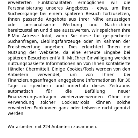
erweiterten Funktionalitäten ermöglichen wir die
Datenübermittlungsfehler.
Personalisierung unseres Angebotes - etwa, um Ihre
-Aufgeführte Ausstattungen sind ggfs. gesondert 
Suchvorgänge bei einem späteren Besuch fortzusetzen,
Ihnen passende Angebote aus Ihrer Nähe anzuzeigen
-Alle Angaben in den Inseraten sind unverbindlic
oder personalisierte Werbung und Nachrichten
bereitzustellen und diese auszuwerten. Wir speichern Ihre
Garantien:
E-Mail-Adresse lokal, wenn Sie diese für gespeicherte
Suchanfragen, Lieblingsfahrzeuge oder im Rahmen der
Neuwagengarantie 5 Jahre / 100.000 km
Preisbewertung angeben. Dies erleichtert Ihnen die
Garantie gegen Durchrostung 12 Jahre
Nutzung der Webseite, da eine erneute Eingabe bei
FORD Mobilitätsgarantie für das 1ste Jahr bzw. bi
Kfz-Versicherung
späteren Besuchen entfällt. Mit Ihrer Einwilligung werden
nutzungsbasierte Informationen an von Ihnen kontaktierte
Händler übermittelt. Einige Cookies/Tools werden von den
Versicherungsschutz an Ihre Bedürfnisse anpa
Anbietern verwendet, um von Ihnen bei
Finanzierungsanfragen angegebene Informationen für 30
Freischaden-Gutschein ab Stufe 0
Tage zu speichern und innerhalb dieses Zeitraums
automatisch für die Befüllung neuer
Auto einfach online versichern & Rabatt holen
Finanzierungsanfragen wiederzuverwenden. Ohne die
Verwendung solcher Cookies/Tools können solche
erweiterten Funktionen ganz oder teilweise nicht genutzt
werden.
Jetzt berechnen
Wir arbeiten mit 224 Anbietern zusammen.