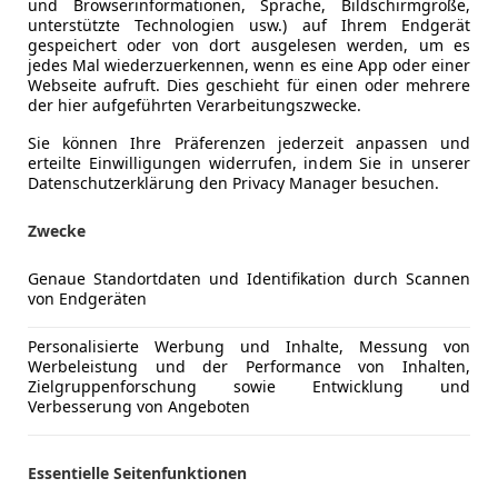
und Browserinformationen, Sprache, Bildschirmgröße,
unterstützte Technologien usw.) auf Ihrem Endgerät
gespeichert oder von dort ausgelesen werden, um es
jedes Mal wiederzuerkennen, wenn es eine App oder einer
Webseite aufruft. Dies geschieht für einen oder mehrere
der hier aufgeführten Verarbeitungszwecke.
Sie können Ihre Präferenzen jederzeit anpassen und
erteilte Einwilligungen widerrufen, indem Sie in unserer
Kraftstoff
Diesel
Datenschutzerklärung den Privacy Manager besuchen.
Zwecke
ng
Außenfarbe
Grau
Genaue Standortdaten und Identifikation durch Scannen
Farbe laut Hersteller
MAGNETIC
von Endgeräten
Farbe der Innenausstattung
Sonstige
Personalisierte Werbung und Inhalte, Messung von
Werbeleistung und der Performance von Inhalten,
Zielgruppenforschung sowie Entwicklung und
Kuga Cool & Connect 1,5EcoBlue 120PS
Verbesserung von Angeboten
Winterpaket (Sitz-/Lenk-/Scheibenheizung)
Essentielle Seitenfunktionen
* Klimaautomatik