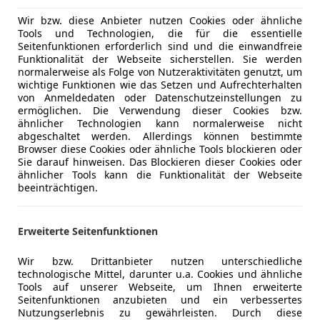
* Parksensoren vorne&hinten
Wir bzw. diese Anbieter nutzen Cookies oder ähnliche
* Led-Scheinwerfer
Tools und Technologien, die für die essentielle
* Navi
Seitenfunktionen erforderlich sind und die einwandfreie
* Metallic Lackierung
Funktionalität der Webseite sicherstellen. Sie werden
normalerweise als Folge von Nutzeraktivitäten genutzt, um
* Tempomat
wichtige Funktionen wie das Setzen und Aufrechterhalten
von Anmeldedaten oder Datenschutzeinstellungen zu
FIN: 22083
ermöglichen. Die Verwendung dieser Cookies bzw.
Mehr anzeigen
ähnlicher Technologien kann normalerweise nicht
abgeschaltet werden. Allerdings können bestimmte
INFOLINE:
Browser diese Cookies oder ähnliche Tools blockieren oder
Mehr anzeigen
Thomas Behr 0664/8458420
Sie darauf hinweisen. Das Blockieren dieser Cookies oder
ähnlicher Tools kann die Funktionalität der Webseite
Philipp Ornig, 0676/9052430
beeinträchtigen.
Sebastijan Kopic 0664/88214909
Büro 03452/8265271
Erweiterte Seitenfunktionen
(Besichtigung der Fahrzeuge sowie Probefahrten 
Wir bzw. Drittanbieter nutzen unterschiedliche
Terminvereinbarung möglich)
technologische Mittel, darunter u.a. Cookies und ähnliche
Tools auf unserer Webseite, um Ihnen erweiterte
-Zwischenverkauf vorbehalten.
Seitenfunktionen anzubieten und ein verbessertes
Nutzungserlebnis zu gewährleisten. Durch diese
-Der Verkäufer übernimmt keine Haftung für Tip