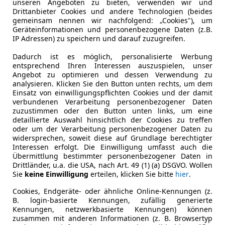
unseren Angeboten zu bieten, verwenden wir und
Drittanbieter Cookies und andere Technologien (beides
gemeinsam nennen wir nachfolgend: „Cookies"), um
Leistung
88 kW (120
Geräteinformationen und personenbezogene Daten (z.B.
IP Adressen) zu speichern und darauf zuzugreifen.
Getriebe
Schaltgetr
Dadurch ist es möglich, personalisierte Werbung
Hubraum
1 499 cm³
entsprechend Ihren Interessen auszuspielen, unser
Angebot zu optimieren und dessen Verwendung zu
Gänge
6
analysieren. Klicken Sie den Button unten rechts, um dem
Einsatz von einwilligungspflichten Cookies und der damit
Zylinder
4
verbundenen Verarbeitung personenbezogener Daten
zuzustimmen oder den Button unten links, um eine
detaillierte Auswahl hinsichtlich der Cookies zu treffen
oder um der Verarbeitung personenbezogener Daten zu
widersprechen, soweit diese auf Grundlage berechtigter
Interessen erfolgt. Die Einwilligung umfasst auch die
Übermittlung bestimmter personenbezogener Daten in
Drittländer, u.a. die USA, nach Art. 49 (1) (a) DSGVO. Wollen
Sie
keine Einwilligung
erteilen, klicken Sie bitte
hier
.
Cookies, Endgeräte- oder ähnliche Online-Kennungen (z.
B. login-basierte Kennungen, zufällig generierte
Kennungen, netzwerkbasierte Kennungen) können
zusammen mit anderen Informationen (z. B. Browsertyp