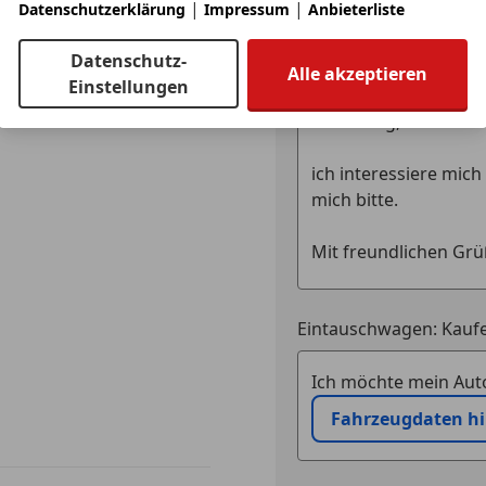
|
|
Datenschutzerklärung
Impressum
Anbieterliste
Anbieter kontaktiere
Datenschutz-
Alle akzeptieren
Deine Nachricht
Einstellungen
Eintauschwagen: Kaufe
Ich möchte mein Auto
Fahrzeugdaten h