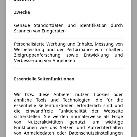
Mehr anzeigen
Zwecke
INFOLINE:
Thomas Behr 0664/8458420
Versicherung
Genaue Standortdaten und Identifikation durch
Philipp Ornig, 0676/9052430
Scannen von Endgeräten
Sebastijan Kopic 0664/88214909
Kfz-Versicherung
Büro 03452/8265271
Personalisierte Werbung und Inhalte, Messung von
Werbeleistung und der Performance von Inhalten,
Versicherungsschutz an Ihre Bedürfnisse
Zielgruppenforschung sowie Entwicklung und
(Besichtigung der Fahrzeuge sowie Probefahrten
Verbesserung von Angeboten
anpassen
nur mit vorheriger Terminvereinbarung möglich)
Freischaden-Gutschein ab Stufe 0
Essentielle Seitenfunktionen
-Zwischenverkauf vorbehalten.
Auto einfach online versichern & Rabatt holen
-Der Verkäufer übernimmt keine Haftung für Tipp
und Datenübermittlungsfehler.
Wir bzw. diese Anbieter nutzen Cookies oder
ähnliche Tools und Technologien, die für die
-Aufgeführte Ausstattungen sind ggfs. gesondert
Jetzt berechnen
essentielle Seitenfunktionen erforderlich sind und
Vorort zu prüfen.
die einwandfreie Funktionalität der Webseite
-Alle Angaben in den Inseraten sind unverbindlich
sicherstellen. Sie werden normalerweise als Folge
von Nutzeraktivitäten genutzt, um wichtige
und ohne Gewähr.
Funktionen wie das Setzen und Aufrechterhalten
Verkäufer
Händler
von Anmeldedaten oder Datenschutzeinstellungen