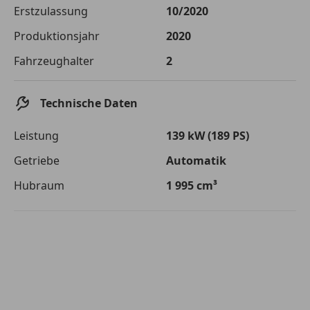
Die tatsächlichen Konditionen sind abhängig von Ihrer Bonität sowie
Erstzulassung
10/2020
von der von Ihnen gewählten Bank. Rückzahlungszeitraum 1-10
Jahre. Zinsspanne Sollzinssatz: 2,90% - 14,90%.
Produktionsjahr
2020
Jetzt berechnen
Fahrzeughalter
2
Technische Daten
Leistung
139 kW (189 PS)
Getriebe
Automatik
Hubraum
1 995 cm³