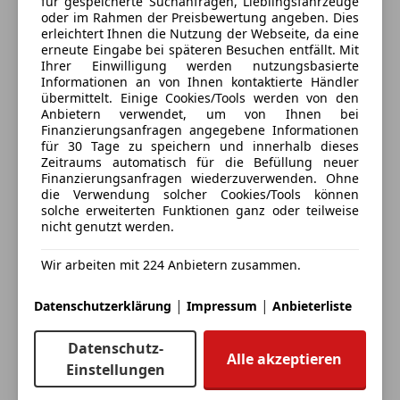
für gespeicherte Suchanfragen, Lieblingsfahrzeuge
oder im Rahmen der Preisbewertung angeben. Dies
Deine Nachricht
erleichtert Ihnen die Nutzung der Webseite, da eine
erneute Eingabe bei späteren Besuchen entfällt. Mit
Ihrer Einwilligung werden nutzungsbasierte
Informationen an von Ihnen kontaktierte Händler
übermittelt. Einige Cookies/Tools werden von den
Anbietern verwendet, um von Ihnen bei
Finanzierungsanfragen angegebene Informationen
für 30 Tage zu speichern und innerhalb dieses
Zeitraums automatisch für die Befüllung neuer
Finanzierungsanfragen wiederzuverwenden. Ohne
die Verwendung solcher Cookies/Tools können
solche erweiterten Funktionen ganz oder teilweise
nicht genutzt werden.
Eintauschwagen: Kaufen und verkaufen in nur einem
Schritt
Wir arbeiten mit 224 Anbietern zusammen.
Ich möchte mein Auto in Zahlung geben
|
|
Datenschutzerklärung
Impressum
Anbieterliste
(unverbindlich).
Datenschutz-
Fahrzeugdaten hinzufügen
Alle akzeptieren
Einstellungen