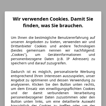
Wir verwenden Cookies. Damit Sie
finden, was Sie brauchen.
Um Ihnen die bestmögliche Benutzererfahrung auf
unseren Angeboten zu bieten, verwenden wir und
Drittanbieter Cookies und andere Technologien
Energieverbrauch
(beides gemeinsam nennen wir nachfolgend:
„Cookies"), um Geräteinformationen und
Kraftstoff
Diesel
personenbezogene Daten (z.B. IP Adressen) zu
speichern und darauf zuzugreifen.
Dadurch ist es möglich, personalisierte Werbung
Farbe und Innenausstattung
entsprechend Ihren Interessen auszuspielen, unser
Angebot zu optimieren und dessen Verwendung zu
Außenfarbe
Orange
analysieren. Klicken Sie den Button unten rechts,
um dem Einsatz von einwilligungspflichten Cookies
Farbe laut Hersteller
Orange
und der damit verbundenen Verarbeitung
personenbezogener Daten zuzustimmen oder den
Farbe der
Schwarz
Button unten links, um eine detaillierte Auswahl
hinsichtlich der Cookies zu treffen oder um der