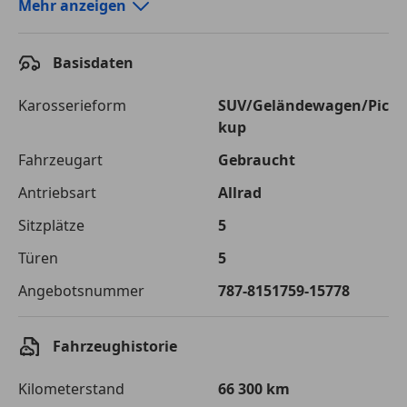
Autokredit-Rechner von durchblicker.at
Mehr anzeigen
Einfach Rate berechnen und günstige Konditionen
finden!
Basisdaten
Autokredit vergleichen
Karosserieform
SUV/Geländewagen/Pic
kup
Laufzeit
120 Monate
Fahrzeugart
Gebraucht
Kreditbetrag
€ 26 500,-
Antriebsart
Allrad
Zu zahlender
€ 37 333,-
Sitzplätze
5
Gesamtbetrag
Türen
5
Einberechnete Gebühren
€ 0,-
Angebotsnummer
787-8151759-15778
Effektivzinsatz
7,50 %
Sollzinssatz
7,25 %
Fahrzeughistorie
Monatliche Rate
€ 311,11
Kilometerstand
66 300 km