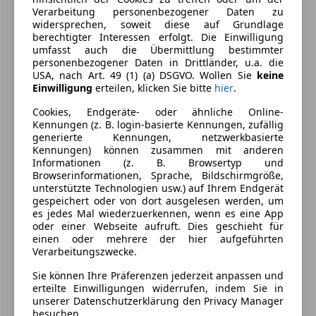
Innenausstattung
Verarbeitung personenbezogener Daten zu
widersprechen, soweit diese auf Grundlage
berechtigter Interessen erfolgt. Die Einwilligung
Fahrzeugbeschreibung
umfasst auch die Übermittlung bestimmter
personenbezogener Daten in Drittländer, u.a. die
USA, nach Art. 49 (1) (a) DSGVO. Wollen Sie
keine
Kuga ST Line X 2.0 EcoBlue 190Ps 8-Gang Auto.
Einwilligung
erteilen, klicken Sie bitte
hier
.
gepflegter Zustand
Cookies, Endgeräte- oder ähnliche Online-
Kennungen (z. B. login-basierte Kennungen, zufällig
* sehr gute Ausstattung
generierte Kennungen, netzwerkbasierte
* Panorama-Dach
Kennungen) können zusammen mit anderen
* Heckklappe elektrisch
Informationen (z. B. Browsertyp und
Browserinformationen, Sprache, Bildschirmgröße,
* Winterpaket
unterstützte Technologien usw.) auf Ihrem Endgerät
* elektrische Sitze
gespeichert oder von dort ausgelesen werden, um
* Head-Up Display
es jedes Mal wiederzuerkennen, wenn es eine App
oder einer Webseite aufruft. Dies geschieht für
* Anhängerkupplung eletkrisch schwenkbar
einen oder mehrere der hier aufgeführten
* Led-Scheinwerfer
Mehr anzeigen
Verarbeitungszwecke.
* Rückfahrkamera
Sie können Ihre Präferenzen jederzeit anpassen und
*uvm.....
erteilte Einwilligungen widerrufen, indem Sie in
Preisbewertung
unserer Datenschutzerklärung den Privacy Manager
besuchen.
FIN: 21619