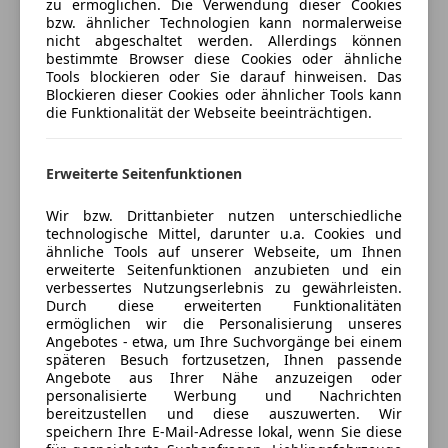
Garantien:
zu ermöglichen. Die Verwendung dieser Cookies
bzw. ähnlicher Technologien kann normalerweise
Autohaus Ornig GmbH & Co KG
Neuwagengarantie 5 Jahre / 100.000 km
nicht abgeschaltet werden. Allerdings können
Garantie gegen Durchrostung 12 Jahre
4,5
Sterne
bestimmte Browser diese Cookies oder ähnliche
Sternebewertung 4.5 von 5
FORD Mobilitätsgarantie für das 1ste Jahr bzw. bis
Tools blockieren oder Sie darauf hinweisen. Das
(100% Weiterempfehlungen)
Blockieren dieser Cookies oder ähnlicher Tools kann
zum nächsten Service
Anbieter auf AutoScout24 seit 2006
die Funktionalität der Webseite beeinträchtigen.
Autoverkauf
Erweiterte Seitenfunktionen
Geschlossen
Öffnet um 8:00 Fr.
Wir bzw. Drittanbieter nutzen unterschiedliche
Marburger Straße 107
,
technologische Mittel, darunter u.a. Cookies und
8435 Wagna, AT
ähnliche Tools auf unserer Webseite, um Ihnen
erweiterte Seitenfunktionen anzubieten und ein
verbessertes Nutzungserlebnis zu gewährleisten.
Kontakt
Durch diese erweiterten Funktionalitäten
Thomas Behr
ermöglichen wir die Personalisierung unseres
Angebotes - etwa, um Ihre Suchvorgänge bei einem
späteren Besuch fortzusetzen, Ihnen passende
Alle Fahrzeuge des Anbieters
Angebote aus Ihrer Nähe anzuzeigen oder
personalisierte Werbung und Nachrichten
bereitzustellen und diese auszuwerten. Wir
speichern Ihre E-Mail-Adresse lokal, wenn Sie diese
Anbieter kontaktieren