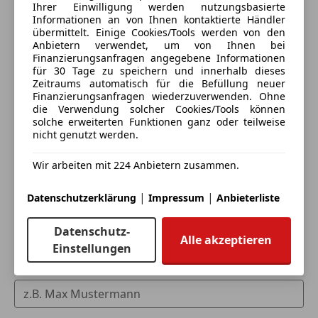
Ihrer Einwilligung werden nutzungsbasierte
Informationen an von Ihnen kontaktierte Händler
übermittelt. Einige Cookies/Tools werden von den
Anbietern verwendet, um von Ihnen bei
Finanzierungsanfragen angegebene Informationen
für 30 Tage zu speichern und innerhalb dieses
Zeitraums automatisch für die Befüllung neuer
Finanzierungsanfragen wiederzuverwenden. Ohne
die Verwendung solcher Cookies/Tools können
solche erweiterten Funktionen ganz oder teilweise
Eintauschwagen: Kaufen und verkaufen in nur einem
nicht genutzt werden.
Schritt
Wir arbeiten mit 224 Anbietern zusammen.
Ich möchte mein Auto in Zahlung geben
(unverbindlich).
|
|
Datenschutzerklärung
Impressum
Anbieterliste
Fahrzeugdaten hinzufügen
Datenschutz-
Alle akzeptieren
Einstellungen
Dein Name