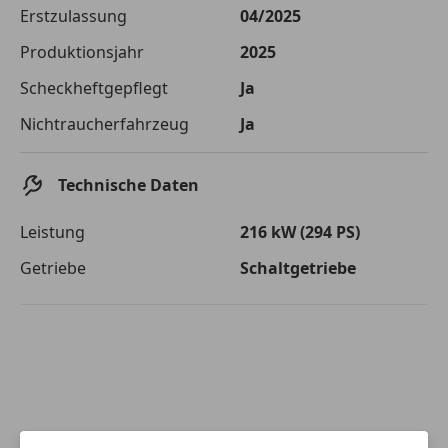
Die tatsächlichen Konditionen sind abhängig von Ihrer Bonität sowie
Erstzulassung
04/2025
von der von Ihnen gewählten Bank. Rückzahlungszeitraum 1-10
Jahre. Zinsspanne Sollzinssatz: 2,90% - 14,90%.
Produktionsjahr
2025
Jetzt berechnen
Scheckheftgepflegt
Ja
Nichtraucherfahrzeug
Ja
Technische Daten
Leistung
216 kW (294 PS)
Getriebe
Schaltgetriebe