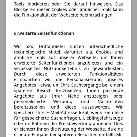
Anbieter auf AutoScout24 seit 2023
Tools blockieren oder Sie darauf hinweisen. Das
Müdigkeitswarnsystem
Blockieren dieser Cookies oder ähnlicher Tools kann
Notbremsassistent
Brünner Straße 66
,
die Funktionalität der Webseite beeinträchtigen.
1210 Wien, AT
Notrufsystem
Reifendruckkontrollsystem
Kontakt
Erweiterte Seitenfunktionen
Servolenkung
Spurhalteassistent
Boris Simic
Wir bzw. Drittanbieter nutzen unterschiedliche
Totwinkel-Assistent
technologische Mittel, darunter u.a. Cookies und
Fahrzeugverkauf
Traktionskontrolle
ähnliche Tools auf unserer Webseite, um Ihnen
Spricht
:
Deutsch, English, Hrvatski, Bosanski
erweiterte Seitenfunktionen anzubieten und ein
Verkehrszeichenerkennung
verbessertes Nutzungserlebnis zu gewährleisten.
Nummer anzeigen
Zentralverriegelung
Durch diese erweiterten Funktionalitäten
ermöglichen wir die Personalisierung unseres
Extras
Angebotes - etwa, um Ihre Suchvorgänge bei einem
Alle Fahrzeuge des Anbieters
späteren Besuch fortzusetzen, Ihnen passende
Alufelgen
Angebote aus Ihrer Nähe anzuzeigen oder
Innenspiegel automatisch abblendend
personalisierte Werbung und Nachrichten
bereitzustellen und diese auszuwerten. Wir
Anbieter kontaktieren
Sprachsteuerung
speichern Ihre E-Mail-Adresse lokal, wenn Sie diese
Touchscreen
für gespeicherte Suchanfragen, Lieblingsfahrzeuge
Deine Nachricht
oder im Rahmen der Preisbewertung angeben. Dies
erleichtert Ihnen die Nutzung der Webseite, da eine
erneute Eingabe bei späteren Besuchen entfällt. Mit