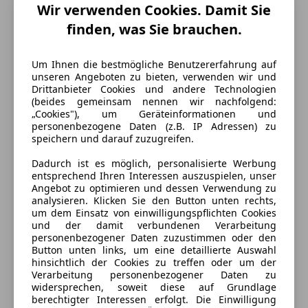
Wir verwenden Cookies. Damit Sie
finden, was Sie brauchen.
Um Ihnen die bestmögliche Benutzererfahrung auf
unseren Angeboten zu bieten, verwenden wir und
Drittanbieter Cookies und andere Technologien
(beides gemeinsam nennen wir nachfolgend:
„Cookies"), um Geräteinformationen und
personenbezogene Daten (z.B. IP Adressen) zu
Energieverbrauch
speichern und darauf zuzugreifen.
Dadurch ist es möglich, personalisierte Werbung
Kraftstoff
Elektro
entsprechend Ihren Interessen auszuspielen, unser
Angebot zu optimieren und dessen Verwendung zu
CO₂-Emissionen
0 g/km (komb.)
analysieren. Klicken Sie den Button unten rechts,
um dem Einsatz von einwilligungspflichten Cookies
und der damit verbundenen Verarbeitung
Ausstattung
personenbezogener Daten zuzustimmen oder den
Button unten links, um eine detaillierte Auswahl
hinsichtlich der Cookies zu treffen oder um der
Komfort
Mehr anzeigen
Verarbeitung personenbezogener Daten zu
widersprechen, soweit diese auf Grundlage
2-Zonen-Klimaautomatik
berechtigter Interessen erfolgt. Die Einwilligung