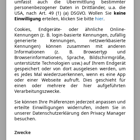
Armlehne
umfasst auch die Übermittlung bestimmter
Farbe und Innenausstattung
personenbezogener Daten in Drittländer, u.a. die
Beheizbare Frontscheibe
USA, nach Art. 49 (1) (a) DSGVO. Wollen Sie
keine
Beheizbares Lenkrad
Außenfarbe
Weiß
Einwilligung
erteilen, klicken Sie bitte
hier
.
Berganfahrassistent
Farbe laut Hersteller
Star-White Platinum
Cookies, Endgeräte- oder ähnliche Online-
Einparkhilfe
Kennungen (z. B. login-basierte Kennungen, zufällig
Metallic
Einparkhilfe Sensoren hinten
generierte Kennungen, netzwerkbasierte
Einparkhilfe Sensoren vorne
Kennungen) können zusammen mit anderen
Lackierung
Andere
Informationen (z. B. Browsertyp und
Elektrische Fensterheber
Browserinformationen, Sprache, Bildschirmgröße,
Elektrische Seitenspiegel
unterstützte Technologien usw.) auf Ihrem Endgerät
Fahrzeugbeschreibung
Elektrische Sitze
gespeichert oder von dort ausgelesen werden, um
es jedes Mal wiederzuerkennen, wenn es eine App
Lederlenkrad
oder einer Webseite aufruft. Dies geschieht für
Vorführwagen
Lichtsensor
einen oder mehrere der hier aufgeführten
Lordosenstütze
Verarbeitungszwecke.
Multifunktionslenkrad
Preisbewertung
Sie können Ihre Präferenzen jederzeit anpassen und
Navigationssystem
erteilte Einwilligungen widerrufen, indem Sie in
Regensensor
unserer Datenschutzerklärung den Privacy Manager
Mehr anzeigen
besuchen.
Schlüssellose Zentralverriegelung
Sitzheizung
Zwecke
Versicherung
Tempomat