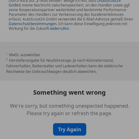
Durch Klick auf „E-Mail senden“ willige ich ein, dass (
AutoScout24
GmbH
) meine Nachricht zwischenspeichert, an den Händler sowie ggf.
seine Kooperationspartner weiterleitet und bestimmte Performance-
Parameter des Händlers zur Verbesserung des Kundenerlebnisses
erfasst. AutoScout24 GmbH verwendet die E-Mail-Adresse gemäß ihren
Datenschutzbestimmungen
. Ich kann diese Einwilligung jederzeit mit
Wirkung für die Zukunft
widerrufen
.
MwSt. ausweisbar
Herstellerangabe für Neufahrzeuge. Je nach Kilometerstand,
Fahrverhalten, Batteriealter und Ladeverhalten kann die elektrische
Reichweite bei Gebrauchtwagen deutlich abweichen.
Something went wrong
We're sorry, but something unexpected happened.
Please try again or refresh the page.
Try Again