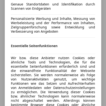
Genaue Standortdaten und Identifikation durch
Unterhaltung/Media
Kfz-Versicherung
Scannen von Endgeräten
Android Auto
Personalisierte Werbung und Inhalte, Messung von
Versicherungsschutz an Ihre Bedürfnisse
Apple CarPlay
Werbeleistung und der Performance von Inhalten,
anpassen
Bluetooth
Zielgruppenforschung sowie Entwicklung und
DAB-Radio
Verbesserung von Angeboten
Freischaden-Gutschein ab Stufe 0
Freisprecheinrichtung
Auto einfach online versichern & Rabatt holen
Radio
Essentielle Seitenfunktionen
Sicherheit
Jetzt berechnen
Wir bzw. diese Anbieter nutzen Cookies oder
ABS
ähnliche Tools und Technologien, die für die
Abstandstempomat
essentielle Seitenfunktionen erforderlich sind und
Abstandswarner
die einwandfreie Funktionalität der Webseite
sicherstellen. Sie werden normalerweise als Folge
Beifahrerairbag
Verkäufer
Händler
von Nutzeraktivitäten genutzt, um wichtige
ESP
Funktionen wie das Setzen und Aufrechterhalten
Fahrerairbag
von Anmeldedaten oder Datenschutzeinstellungen
MVC MOTORS | WIEN NORD
zu ermöglichen. Die Verwendung dieser Cookies
Isofix
5
Sterne
bzw. ähnlicher Technologien kann normalerweise
LED-Scheinwerfer
Sternebewertung 5 von 5
nicht abgeschaltet werden. Allerdings können
(100% Weiterempfehlungen)
LED-Tagfahrlicht
bestimmte Browser diese Cookies oder ähnliche