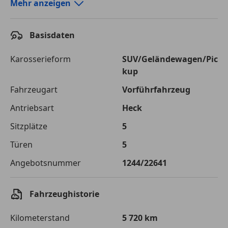
Autokredit-Rechner von durchblicker.at
Mehr anzeigen
Einfach Rate berechnen und günstige Konditionen
finden!
Basisdaten
Autokredit vergleichen
Karosserieform
SUV/Geländewagen/Pic
kup
Laufzeit
120 Monate
Fahrzeugart
Vorführfahrzeug
Kreditbetrag
€ 54 000,-
Antriebsart
Heck
Zu zahlender
€ 76 076,-
Sitzplätze
5
Gesamtbetrag
Türen
5
Einberechnete Gebühren
€ 0,-
Angebotsnummer
1244/22641
Effektivzinsatz
7,50 %
Sollzinssatz
7,25 %
Fahrzeughistorie
Monatliche Rate
€ 633,97
Kilometerstand
5 720 km