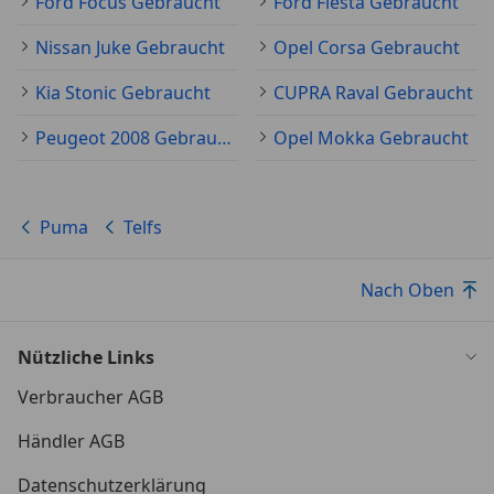
Ford Focus Gebraucht
Ford Fiesta Gebraucht
*Müdigkeitswarner
Nissan Juke Gebraucht
Opel Corsa Gebraucht
*LED-Rückleuchten
Kia Stonic Gebraucht
CUPRA Raval Gebraucht
*Dachhimmel aus Webstoff
Peugeot 2008 Gebraucht
Opel Mokka Gebraucht
*Ford Easy Fuel (Komfort-Tankverschluss und
Fehlbetankungsschutz)
Puma
Telfs
*Ford ECOCoach
Nach Oben
*FordPass Connect
Nützliche Links
*Lenksäule in Höhe und Reichweite einstellbar
Verbraucher AGB
*MyKey-Schlüsselsystem - individuell
Händler AGB
programmierbarer Zweitschlüssel
Datenschutzerklärung