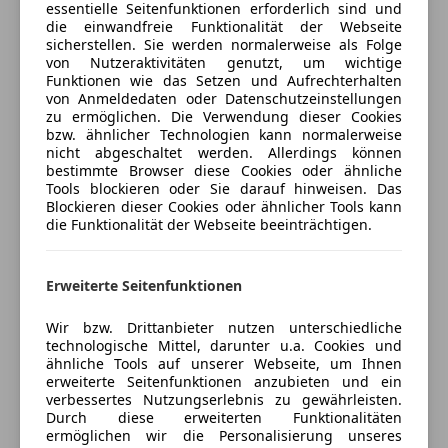
Stoßf. hint. in Wagenf. m. Diffusor Stossfänger vorn
essentielle Seitenfunktionen erforderlich sind und
Fahrerairbag
Kfz-Versicherung
die einwandfreie Funktionalität der Webseite
Sport
Fernlichtassistent
sicherstellen. Sie werden normalerweise als Folge
Türscheiben hinten/Seitenscheiben/Heckscheibe
von Nutzeraktivitäten genutzt, um wichtige
Isofix
Versicherungsschutz an Ihre Bedürfnisse
dunkel getönt
Funktionen wie das Setzen und Aufrechterhalten
Kopfairbag
anpassen
von Anmeldedaten oder Datenschutzeinstellungen
Window Pack 8
Kurvenlicht
zu ermöglichen. Die Verwendung dieser Cookies
Freischaden-Gutschein ab Stufe 0
Kurvenlicht
bzw. ähnlicher Technologien kann normalerweise
LED-Scheinwerfer
LED-Projektorscheinwerfern
nicht abgeschaltet werden. Allerdings können
Auto einfach online versichern & Rabatt holen
LED-Tagfahrlicht
bestimmte Browser diese Cookies oder ähnliche
Multimedia-System-Paket 14
Müdigkeitswarnsystem
Tools blockieren oder Sie darauf hinweisen. Das
Navigationssystem
Blockieren dieser Cookies oder ähnlicher Tools kann
Nebelscheinwerfer
Mit Nebelscheinwerfern
die Funktionalität der Webseite beeinträchtigen.
Jetzt berechnen
Notbremsassistent
Scheinw. autom. Fernlicht
Reifendruckkontrollsystem
Schlüsselloser Startfunktion
Seitenairbag
Erweiterte Seitenfunktionen
System Dual/5. Kan./TMC/DAB/Pd
Servolenkung
Verkäufer
Händler
Mobiltelefonschnittstelle - 4
Wir bzw. Drittanbieter nutzen unterschiedliche
Spurhalteassistent
Navigationssystem
technologische Mittel, darunter u.a. Cookies und
Verkehrszeichenerkennung
ähnliche Tools auf unserer Webseite, um Ihnen
Autozentrum West
Nebelscheinwerfer
Zentralverriegelung
erweiterte Seitenfunktionen anzubieten und ein
Beheizte Windschutzscheibe
5
Sterne
verbessertes Nutzungserlebnis zu gewährleisten.
Sternebewertung 5 von 5
Extras
Power Front & Rear Windows One Touch Up/Do
(98% Weiterempfehlungen)
Durch diese erweiterten Funktionalitäten
ermöglichen wir die Personalisierung unseres
Power Rear Window One Shot Up/Down & Central
Anbieter auf AutoScout24 seit 2008