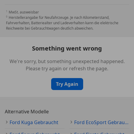
Tempolimit-Anzeige
Intelligentes Sicherheits-System (IPS Intelligent
MwSt. ausweisbar
Herstellerangabe für Neufahrzeuge. Je nach Kilometerstand,
Protection System)
Fahrverhalten, Batteriealter und Ladeverhalten kann die elektrische
Einparkhilfe hinten
Reichweite bei Gebrauchtwagen deutlich abweichen.
u.v.m.
Something went wrong
Serienausstattungen:
*Kleiderhaken hinten
We're sorry, but something unexpected happened.
Please try again or refresh the page.
*Verzurrösen im Gepäckraum
Try Again
*Handschuhfach beleuchtet
*Ambientebeleuchtung
Alternative Modelle
*Start-Stopp-System
Ford Kuga Gebraucht
Ford EcoSport Gebraucht
*Gepäckraumbeleuchtung