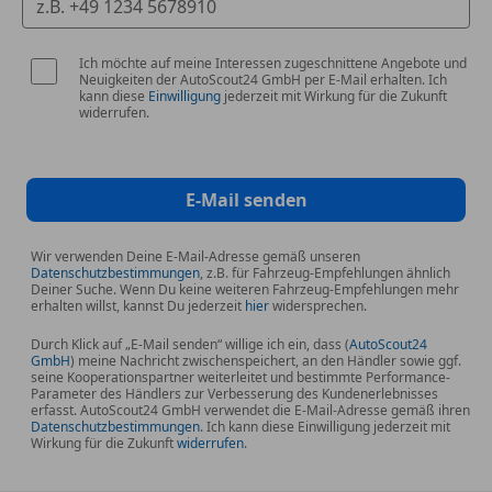
Speichen-Design, Schwarz, glanzgedreht
Berganfahrassistent
Body-Styling-Kit
Ich möchte auf meine Interessen zugeschnittene Angebote und
Neuigkeiten der AutoScout24 GmbH per E-Mail erhalten. Ich
Bremsassistent (EBA)
kann diese
Einwilligung
jederzeit mit Wirkung für die Zukunft
widerrufen.
Digitale Instrumententafel 12,3 Zoll
Elektronisches Sicherheits- und Stabilitätsprogramm
(ESP)
Fahrspur-Assistent inkl. Fahrspurhalte-Assistent
E-Mail senden
Fahrwerk: Sportlich abgestimmtes Fahrwerk
Fernlicht-Assistent
Wir verwenden Deine E-Mail-Adresse gemäß unseren
Ford Easy Fuel
Datenschutzbestimmungen
, z.B. für Fahrzeug-Empfehlungen ähnlich
Deiner Suche. Wenn Du keine weiteren Fahrzeug-Empfehlungen mehr
Ford EcoCoach
erhalten willst, kannst Du jederzeit
hier
widersprechen.
Ford MegaBox
Durch Klick auf „E-Mail senden“ willige ich ein, dass (
AutoScout24
Ford Power-Startfunktion
GmbH
) meine Nachricht zwischenspeichert, an den Händler sowie ggf.
FordPass Connect
seine Kooperationspartner weiterleitet und bestimmte Performance-
Parameter des Händlers zur Verbesserung des Kundenerlebnisses
Gepäckraumbeleuchtung
erfasst. AutoScout24 GmbH verwendet die E-Mail-Adresse gemäß ihren
Datenschutzbestimmungen
. Ich kann diese Einwilligung jederzeit mit
Geschwindigkeitsregelanlage
Wirkung für die Zukunft
widerrufen
.
Getriebe: 6-Gang-Schaltgetriebe
Intelligenter Geschwindigkeitsbegrenzer mit