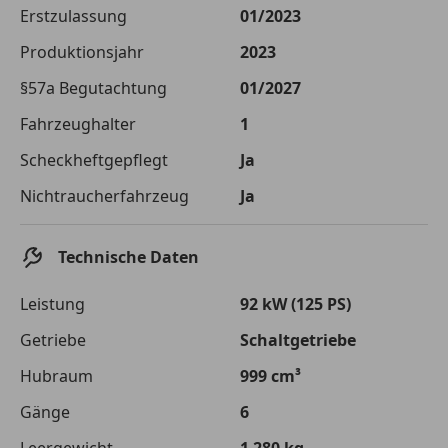
Die tatsächlichen Konditionen sind abhängig von Ihrer Bonität sowie
Erstzulassung
01/2023
von der von Ihnen gewählten Bank. Rückzahlungszeitraum 1-10
Jahre. Zinsspanne Sollzinssatz: 2,90% - 14,90%.
Produktionsjahr
2023
Jetzt berechnen
§57a Begutachtung
01/2027
Fahrzeughalter
1
Scheckheftgepflegt
Ja
Nichtraucherfahrzeug
Ja
Technische Daten
Leistung
92 kW (125 PS)
Getriebe
Schaltgetriebe
Hubraum
999 cm³
Gänge
6
Leergewicht
1 280 kg