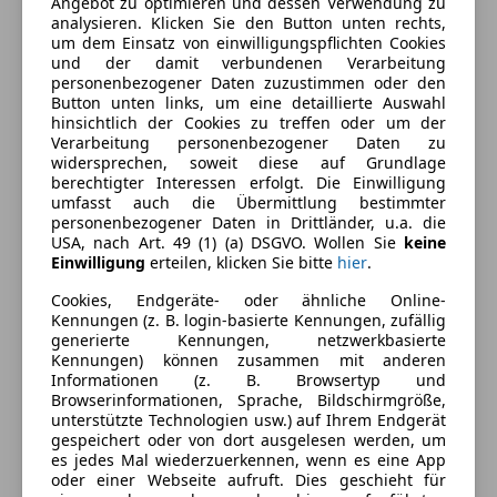
Angebot zu optimieren und dessen Verwendung zu
Kraftstoffverbrauch
4,30
l/100 km (komb.)
analysieren. Klicken Sie den Button unten rechts,
um dem Einsatz von einwilligungspflichten Cookies
CO₂-Emissionen
99 g/km (komb.)
und der damit verbundenen Verarbeitung
personenbezogener Daten zuzustimmen oder den
Button unten links, um eine detaillierte Auswahl
Ausstattung
hinsichtlich der Cookies zu treffen oder um der
Verarbeitung personenbezogener Daten zu
widersprechen, soweit diese auf Grundlage
Komfort
Mehr anzeigen
berechtigter Interessen erfolgt. Die Einwilligung
umfasst auch die Übermittlung bestimmter
Armlehne
personenbezogener Daten in Drittländer, u.a. die
Beheizbare Frontscheibe
USA, nach Art. 49 (1) (a) DSGVO. Wollen Sie
keine
Farbe und Innenausstattung
Einwilligung
erteilen, klicken Sie bitte
hier
.
Beheizbares Lenkrad
Berganfahrassistent
Außenfarbe
Blau
Cookies, Endgeräte- oder ähnliche Online-
Kennungen (z. B. login-basierte Kennungen, zufällig
Einparkhilfe
Farbe laut Hersteller
Dynamic Blau
generierte Kennungen, netzwerkbasierte
Einparkhilfe Sensoren hinten
Kennungen) können zusammen mit anderen
Elektrische Fensterheber
Lackierung
Metallic
Informationen (z. B. Browsertyp und
Browserinformationen, Sprache, Bildschirmgröße,
Elektrische Seitenspiegel
unterstützte Technologien usw.) auf Ihrem Endgerät
Getönte Scheiben
gespeichert oder von dort ausgelesen werden, um
Fahrzeugbeschreibung
Klimaanlage
es jedes Mal wiederzuerkennen, wenn es eine App
oder einer Webseite aufruft. Dies geschieht für
Lichtsensor