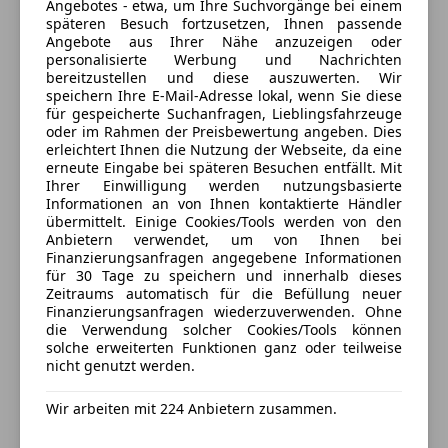
Alufelgen
Angebotes - etwa, um Ihre Suchvorgänge bei einem
Lock
späteren Besuch fortzusetzen, Ihnen passende
Sportfahrwerk
Saglstrasse 69c
,
Quickclear htd screen & tinted glass
Angebote aus Ihrer Nähe anzuzeigen oder
Sportpaket
6410 Telfs, AT
personalisierte Werbung und Nachrichten
Reifen-Reparaturkit SVC
Sportsitze
bereitzustellen und diese auszuwerten. Wir
LED Rückleuchten
speichern Ihre E-Mail-Adresse lokal, wenn Sie diese
Touchscreen
Kontakt
LED-Nebelscheinwerfer
für gespeicherte Suchanfragen, Lieblingsfahrzeuge
oder im Rahmen der Preisbewertung angeben. Dies
Lenkrad: ST-Line Lenkrad, 3-Speichen-Design, in
erleichtert Ihnen die Nutzung der Webseite, da eine
Alle Fahrzeuge des Anbieters
Sensico-Kunstleder
erneute Eingabe bei späteren Besuchen entfällt. Mit
Mittelkonsole vorn mit integrierter Armauflage
Ihrer Einwilligung werden nutzungsbasierte
Informationen an von Ihnen kontaktierte Händler
Müdigkeitswarner
Anbieter kontaktieren
übermittelt. Einige Cookies/Tools werden von den
MyKey-Schlüsselsystem
Anbietern verwendet, um von Ihnen bei
Navigationssystem Ford inkl. Ford SYNC 3 mit AppLink
Finanzierungsanfragen angegebene Informationen
Deine Nachricht
für 30 Tage zu speichern und innerhalb dieses
und 8.-Touchscreen
Zeitraums automatisch für die Befüllung neuer
Park-Pilot-System hinten
Finanzierungsanfragen wiederzuverwenden. Ohne
Post-Collision-Assist
die Verwendung solcher Cookies/Tools können
solche erweiterten Funktionen ganz oder teilweise
Pre-Collision-Assist
nicht genutzt werden.
Reifendruckkontrollsystem (TPMS - Tyre Pressure
Monitoring System)
Wir arbeiten mit 224 Anbietern zusammen.
Scheinwerfer mit LED-Tagfahrlicht und LED-