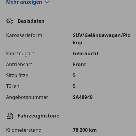
Autokredit-Rechner von durchblicker.at
Mehr anzeigen
Einfach Rate berechnen und günstige Konditionen
finden!
Basisdaten
Autokredit vergleichen
Karosserieform
SUV/Geländewagen/Pic
kup
Laufzeit
120 Monate
Fahrzeugart
Gebraucht
Kreditbetrag
€ 16 000,-
Antriebsart
Front
Zu zahlender
€ 22 541,-
Sitzplätze
5
Gesamtbetrag
Türen
5
Einberechnete Gebühren
€ 0,-
Angebotsnummer
SA48949
Effektivzinsatz
7,50 %
Sollzinssatz
7,25 %
Fahrzeughistorie
Monatliche Rate
€ 187,84
Kilometerstand
78 200 km