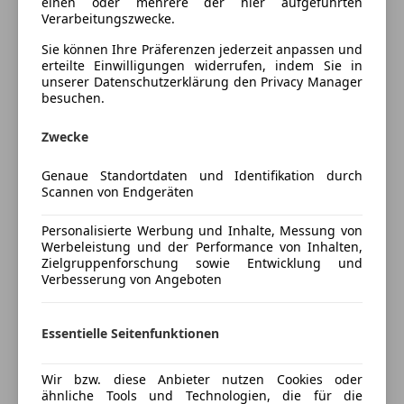
Neupreis inkl. Extras...€ 31.200,--
einen oder mehrere der hier aufgeführten
Lordosenstütze
Verarbeitungszwecke.
Alle Preise sind unverbindlich. Ausstattungen,
Navigationssystem
technische Daten, Preise, Zwischenverkauf sowie
Sie können Ihre Präferenzen jederzeit anpassen und
Schlüssellose Zentralverriegelung
erteilte Einwilligungen widerrufen, indem Sie in
Eingabefehler sind ausdrücklich vorbehalten und
Sitzheizung
unserer Datenschutzerklärung den Privacy Manager
ohne Gewähr.
Tempomat
besuchen.
Unterhaltung/Media
AUSSTATTUNGS HIGHLIGHTS
Zwecke
ST-Line
Android Auto
Smartphone Integration
Genaue Standortdaten und Identifikation durch
Apple CarPlay
Scannen von Endgeräten
Sportlenkr. LEA durchg. genäht
Bluetooth
Sportlenkrad
Mehr anzeigen
Bordcomputer
Personalisierte Werbung und Inhalte, Messung von
Sportsitz vorn
DAB-Radio
Werbeleistung und der Performance von Inhalten,
Sportsitze h?henverstellbar/heizbar
Zielgruppenforschung sowie Entwicklung und
Freisprecheinrichtung
Preisbewertung
Verbesserung von Angeboten
Sportsitze h?henverstellbar/heizbar
Soundsystem
Sportsitze mit Lordosenst?tze
Mehr anzeigen
Sicherheit
Spurhalteassistent
Essentielle Seitenfunktionen
Spurwechsel-Warnsystem
ABS
Stossfänger hinten Sport
Abstandswarner
Versicherung
Wir bzw. diese Anbieter nutzen Cookies oder
ST-Linien-Verkaufsemblem
ähnliche Tools und Technologien, die für die
Beifahrerairbag