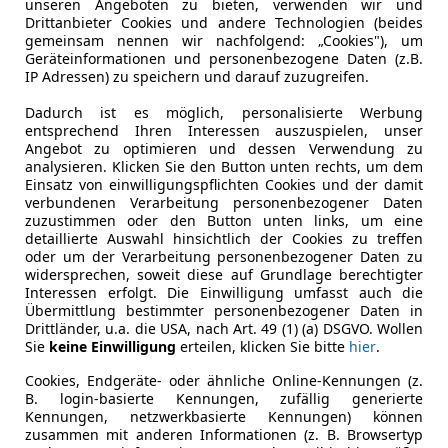
unseren Angeboten zu bieten, verwenden wir und
Drittanbieter Cookies und andere Technologien (beides
Letzte Inspektion
04/2026
gemeinsam nennen wir nachfolgend: „Cookies"), um
Geräteinformationen und personenbezogene Daten (z.B.
Fahrzeughalter
1
IP Adressen) zu speichern und darauf zuzugreifen.
Scheckheftgepflegt
Ja
Dadurch ist es möglich, personalisierte Werbung
entsprechend Ihren Interessen auszuspielen, unser
Nichtraucherfahrzeug
Ja
Angebot zu optimieren und dessen Verwendung zu
analysieren. Klicken Sie den Button unten rechts, um dem
Einsatz von einwilligungspflichten Cookies und der damit
Leistung
171 kW (23
verbundenen Verarbeitung personenbezogener Daten
zuzustimmen oder den Button unten links, um eine
Getriebe
Automati
detaillierte Auswahl hinsichtlich der Cookies zu treffen
oder um der Verarbeitung personenbezogener Daten zu
Hubraum
1 996 cm³
widersprechen, soweit diese auf Grundlage berechtigter
Interessen erfolgt. Die Einwilligung umfasst auch die
Gänge
1
Übermittlung bestimmter personenbezogener Daten in
Drittländer, u.a. die USA, nach Art. 49 (1) (a) DSGVO. Wollen
Zylinder
4
Sie
keine Einwilligung
erteilen, klicken Sie bitte
hier
.
Cookies, Endgeräte- oder ähnliche Online-Kennungen (z.
B. login-basierte Kennungen, zufällig generierte
Kennungen, netzwerkbasierte Kennungen) können
zusammen mit anderen Informationen (z. B. Browsertyp