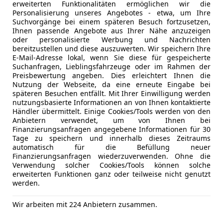
Lichtsenso
erweiterten Funktionalitäten ermöglichen wir die
- LED Tagfahrlicht inkl. integrierte Blinkerleuchten v
Lordosens
Personalisierung unseres Angebotes - etwa, um Ihre
- LED-Abbiegelicht statisch
Suchvorgänge bei einem späteren Besuch fortzusetzen,
Multifunkt
- Geschwindigkeitsabhängige Leuchtweitenregulier
Ihnen passende Angebote aus Ihrer Nähe anzuzeigen
Navigatio
oder personalisierte Werbung und Nachrichten
- LED-Rückleuchten
Regensens
bereitzustellen und diese auszuwerten. Wir speichern Ihre
E-Mail-Adresse lokal, wenn Sie diese für gespeicherte
Schiebetür 
inkl. Anhängevorrichtung Vorbereitung
Mehr anzeigen
Suchanfragen, Lieblingsfahrzeuge oder im Rahmen der
Schiebetür
Preisbewertung angeben. Dies erleichtert Ihnen die
- Aufpreis Anhängevorrichtung starr inkl. Montage 96
Schlüssell
Nutzung der Webseite, da eine erneute Eingabe bei
- Aufpreis Anhängevorrichtung abnehmbar inkl. Mont
späteren Besuchen entfällt. Mit Ihrer Einwilligung werden
Sitzheizun
Mehr anzeigen
nutzungsbasierte Informationen an von Ihnen kontaktierte
Start/Stop
Händler übermittelt. Einige Cookies/Tools werden von den
inkl. ACTIVE-Sport-Paket:
Tempomat
Anbietern verwendet, um von Ihnen bei
- sportliche Frontschürze im Active-Design
Finanzierungsanfragen angegebene Informationen für 30
- Seitenschweller Schwarz Kunststoff
Unterhaltung/Media
Android A
Tage zu speichern und innerhalb dieses Zeitraums
automatisch für die Befüllung neuer
- Radhausverbreiterungen Schwarz Kunststoff
Apple CarP
Finanzierungsanfragen wiederzuverwenden. Ohne die
- Türgriffe in Wagenfarbe lackiert
Bluetooth
Verwendung solcher Cookies/Tools können solche
- Außenspiegelgehäuse in Akzentfarbe Schwarz
Bordcompu
erweiterten Funktionen ganz oder teilweise nicht genutzt
werden.
- Schmutzfänger vorne und hinten
CD
- Dachreling in Silber
DAB-Radio
Wir arbeiten mit 224 Anbietern zusammen.
Freisprech
inkl. Leichtmetallräder 19 Zoll im Active-Design
Induktions