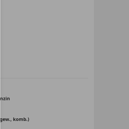
enzin
(gew., komb.)