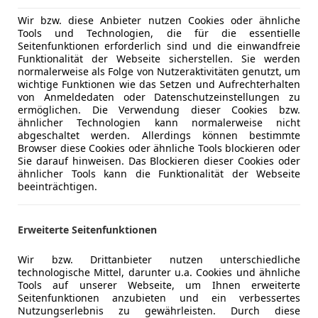
Elektrische Reichweite (EAER)
68 km
Wir bzw. diese Anbieter nutzen Cookies oder ähnliche
Tools und Technologien, die für die essentielle
Komfort
3-Zonen-K
Seitenfunktionen erforderlich sind und die einwandfreie
Mehr anzeigen
Funktionalität der Webseite sicherstellen. Sie werden
360° Kame
normalerweise als Folge von Nutzeraktivitäten genutzt, um
Armlehne
wichtige Funktionen wie das Setzen und Aufrechterhalten
ng
Außenfarbe
Weiß
Beheizbare
von Anmeldedaten oder Datenschutzeinstellungen zu
ermöglichen. Die Verwendung dieser Cookies bzw.
Beheizbare
Farbe laut Hersteller
Frost-Weis
ähnlicher Technologien kann normalerweise nicht
Berganfahr
abgeschaltet werden. Allerdings können bestimmte
Lackierung
Andere
Einparkhilf
Browser diese Cookies oder ähnliche Tools blockieren oder
Sie darauf hinweisen. Das Blockieren dieser Cookies oder
Einparkhil
Farbe der Innenausstattung
Schwarz
ähnlicher Tools kann die Funktionalität der Webseite
Einparkhil
beeinträchtigen.
Innenausstattung
Teilleder
Einparkhil
Elektrisch
Erweiterte Seitenfunktionen
Elektrische
Der NEUE Ford Tourneo Custom ACTIVE als PlugIn
Elektrische
Wir bzw. Drittanbieter nutzen unterschiedliche
Getönte S
technologische Mittel, darunter u.a. Cookies und ähnliche
inkl. Matrix-LED adaptiv
Klimaanla
Tools auf unserer Webseite, um Ihnen erweiterte
- LED-Abblendlicht inkl. Allwetterlicht
Seitenfunktionen anzubieten und ein verbessertes
Lederlenk
- LED-Fernlicht blendfrei
Nutzungserlebnis zu gewährleisten. Durch diese