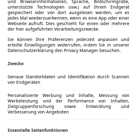
und Browserinformationen, Sprache, Bildschirmgröße,
unterstützte Technologien usw.) auf Ihrem Endgerät
gespeichert oder von dort ausgelesen werden, um es
jedes Mal wiederzuerkennen, wenn es eine App oder einer
Webseite aufruft. Dies geschieht für einen oder mehrere
der hier aufgeführten Verarbeitungszwecke.
Sie können Ihre Präferenzen jederzeit anpassen und
erteilte Einwilligungen widerrufen, indem Sie in unserer
Datenschutzerklärung den Privacy Manager besuchen.
Zwecke
Genaue Standortdaten und Identifikation durch Scannen
von Endgeräten
Schadstoffklasse
Euro 6e
Personalisierte Werbung und Inhalte, Messung von
Werbeleistung und der Performance von Inhalten,
Kraftstoff
Elektro/B
Zielgruppenforschung sowie Entwicklung und
Verbesserung von Angeboten
Anderer Energieträger
Strom
CO₂-Emissionen
100 g/km 
Essentielle Seitenfunktionen