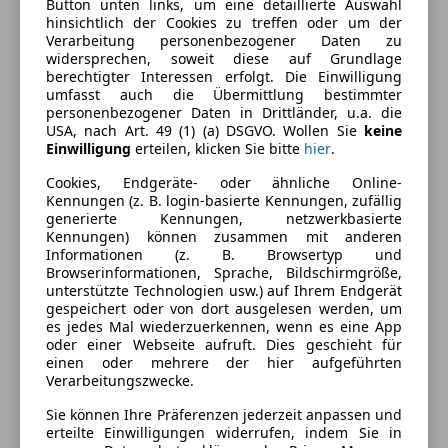
Button unten links, um eine detaillierte Auswahl
hinsichtlich der Cookies zu treffen oder um der
Verarbeitung personenbezogener Daten zu
widersprechen, soweit diese auf Grundlage
berechtigter Interessen erfolgt. Die Einwilligung
umfasst auch die Übermittlung bestimmter
personenbezogener Daten in Drittländer, u.a. die
USA, nach Art. 49 (1) (a) DSGVO. Wollen Sie
keine
Einwilligung
erteilen, klicken Sie bitte
hier
.
Energieverbrauch
Cookies, Endgeräte- oder ähnliche Online-
Kennungen (z. B. login-basierte Kennungen, zufällig
Schadstoffklasse
Euro 6
generierte Kennungen, netzwerkbasierte
Kennungen) können zusammen mit anderen
Kraftstoff
Diesel
Informationen (z. B. Browsertyp und
Browserinformationen, Sprache, Bildschirmgröße,
Kraftstoffverbrauch
7,40
l/100 km (komb.)
unterstützte Technologien usw.) auf Ihrem Endgerät
gespeichert oder von dort ausgelesen werden, um
es jedes Mal wiederzuerkennen, wenn es eine App
Ausstattung
oder einer Webseite aufruft. Dies geschieht für
einen oder mehrere der hier aufgeführten
Verarbeitungszwecke.
Komfort
Mehr anzeigen
Sie können Ihre Präferenzen jederzeit anpassen und
Armlehne
erteilte Einwilligungen widerrufen, indem Sie in
Beheizbare Frontscheibe