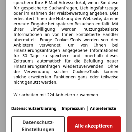
speichern Ihre E-Mail-Adresse lokal, wenn Sie diese
für gespeicherte Suchanfragen, Lieblingsfahrzeuge
oder im Rahmen der Preisbewertung angeben. Dies
erleichtert Ihnen die Nutzung der Webseite, da eine
erneute Eingabe bei späteren Besuchen entfällt. Mit
Ihrer Einwilligung werden nutzungsbasierte
Informationen an von Ihnen kontaktierte Händler
übermittelt. Einige Cookies/Tools werden von den
3 ähnliche Fahrzeuge gefunden
Anbietern verwendet, um von Ihnen bei
Ich erlaube den Händlern dieser
Finanzierungsanfragen angegebene Informationen
Fahrzeuge mich zu kontaktieren.
für 30 Tage zu speichern und innerhalb dieses
Zeitraums automatisch für die Befüllung neuer
Finanzierungsanfragen wiederzuverwenden. Ohne
Dein Name
die Verwendung solcher Cookies/Tools können
solche erweiterten Funktionen ganz oder teilweise
nicht genutzt werden.
Wir arbeiten mit 224 Anbietern zusammen.
Deine E-Mail
|
|
Datenschutzerklärung
Impressum
Anbieterliste
Deine Telefonnummer (optional)
Datenschutz-
Alle akzeptieren
Einstellungen