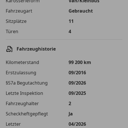
Karosserieform
Van/Kleinbus
Fahrzeugart
Gebraucht
Zu zahlender
€ 26 214,-
Gesamtbetrag
Sitzplätze
11
Einberechnete Gebühren
€ 0,-
Türen
4
Effektivzinsatz
10,52 %
Fahrzeughistorie
Sollzinssatz
9,99 %
Kilometerstand
99 200 km
Monatliche Rate
€ 218,45
Erstzulassung
09/2016
Der Kreditrechner enthält repräsentative Werte, zu denen wir
typischerweise Kredite vergeben. Der Sollzinssatz ist
§57a Begutachtung
09/2026
bonitätsabhängig. Laufzeit mindestens 12, höchstens 120 Monate.
Gültig für Neukunden bei Online-Abschluss. Erfüllung banküblicher
Letzte Inspektion
09/2025
Bonitätskriterien vorausgesetzt.
Fahrzeughalter
2
Jetzt berechnen
Scheckheftgepflegt
Ja
Letzter
04/2026