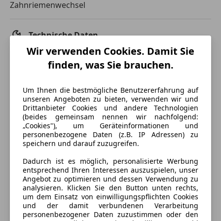
Zahnriemenwechsel
Technische Daten
Wir verwenden Cookies. Damit Sie
Leistung
92 kW (125 PS)
finden, was Sie brauchen.
Getriebe
Schaltgetriebe
Um Ihnen die bestmögliche Benutzererfahrung auf
Hubraum
2 198 cm³
unseren Angeboten zu bieten, verwenden wir und
Drittanbieter Cookies und andere Technologien
Zylinder
4
(beides gemeinsam nennen wir nachfolgend:
„Cookies"), um Geräteinformationen und
personenbezogene Daten (z.B. IP Adressen) zu
speichern und darauf zuzugreifen.
Dadurch ist es möglich, personalisierte Werbung
entsprechend Ihren Interessen auszuspielen, unser
Angebot zu optimieren und dessen Verwendung zu
analysieren. Klicken Sie den Button unten rechts,
um dem Einsatz von einwilligungspflichten Cookies
und der damit verbundenen Verarbeitung
personenbezogener Daten zuzustimmen oder den