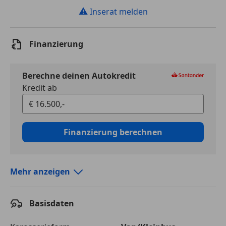
⚠
Inserat melden
Finanzierung
Berechne deinen Autokredit
Kredit ab
Finanzierung berechnen
Mehr anzeigen
Autokredit vergleichen
Basisdaten
Laufzeit
120 Monate
Kreditbetrag
€ 16 500,-