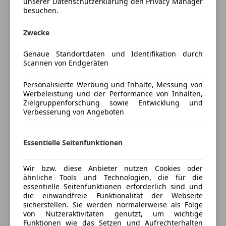
Farbe und Innenausstattung
unserer Datenschutzerklärung den Privacy Manager
Berganfahrassistent
besuchen.
Einparkhilfe
Außenfarbe
Weiß
Zwecke
Einparkhilfe Sensoren hinten
Lackierung
Andere
Einparkhilfe Sensoren vorne
Genaue Standortdaten und Identifikation durch
Elektrische Fensterheber
Scannen von Endgeräten
Elektrische Seitenspiegel
Fahrzeugbeschreibung
Getönte Scheiben
Personalisierte Werbung und Inhalte, Messung von
Werbeleistung und der Performance von Inhalten,
Klimaanlage
Motor 30000km
Zielgruppenforschung sowie Entwicklung und
Lederlenkrad
Verbesserung von Angeboten
Multifunktionslenkrad
Versicherung
Regensensor
Essentielle Seitenfunktionen
Standheizung
Kfz-Versicherung
Start/Stop-Automatik
Tempomat
Wir bzw. diese Anbieter nutzen Cookies oder
Versicherungsschutz an Ihre Bedürfnisse
ähnliche Tools und Technologien, die für die
Unterhaltung/Media
essentielle Seitenfunktionen erforderlich sind und
anpassen
die einwandfreie Funktionalität der Webseite
Bordcomputer
sicherstellen. Sie werden normalerweise als Folge
Freischaden-Gutschein ab Stufe 0
von Nutzeraktivitäten genutzt, um wichtige
CD
Auto einfach online versichern & Rabatt holen
Funktionen wie das Setzen und Aufrechterhalten