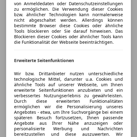
Radio
von Anmeldedaten oder Datenschutzeinstellungen
USB
zu ermöglichen. Die Verwendung dieser Cookies
bzw. ähnlicher Technologien kann normalerweise
Jetzt berechnen
Sicherheit
nicht abgeschaltet werden. Allerdings können
bestimmte Browser diese Cookies oder ähnliche
ABS
Tools blockieren oder Sie darauf hinweisen. Das
Blockieren dieser Cookies oder ähnlicher Tools kann
Beifahrerairbag
die Funktionalität der Webseite beeinträchtigen.
Verkäufer
ESP
Privat
Fahrerairbag
8151 Hitzendorf, AT
Isofix
Erweiterte Seitenfunktionen
Nebelscheinwerfer
Kontakt
Wir bzw. Drittanbieter nutzen unterschiedliche
Notrufsystem
technologische Mittel, darunter u.a. Cookies und
Spurhalteassistent
ähnliche Tools auf unserer Webseite, um Ihnen
Tagfahrlicht
erweiterte Seitenfunktionen anzubieten und ein
verbessertes Nutzungserlebnis zu gewährleisten.
Zentralverriegelung mit Funkfernbedienung
Anbieter kontaktieren
Durch diese erweiterten Funktionalitäten
ermöglichen wir die Personalisierung unseres
Extras
Deine Nachricht
Angebotes - etwa, um Ihre Suchvorgänge bei einem
späteren Besuch fortzusetzen, Ihnen passende
Stahlfelgen
Angebote aus Ihrer Nähe anzuzeigen oder
personalisierte Werbung und Nachrichten
bereitzustellen und diese auszuwerten. Wir