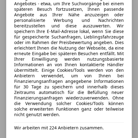
• Servolenkung
Haid 87
,
Angebotes - etwa, um Ihre Suchvorgänge bei einem
späteren Besuch fortzusetzen, Ihnen passende
4782 St. Florian am Inn, AT
• Start/stop System
Angebote aus Ihrer Nähe anzuzeigen oder
• Telefon: Vorbereitung mit Bluetooth
personalisierte Werbung und Nachrichten
Kontakt
• Zentralverriegelung mit Fernbedienung
bereitzustellen und diese auszuwerten. Wir
speichern Ihre E-Mail-Adresse lokal, wenn Sie diese
• elektrische Fensterheber vorne
Michael Lechner
für gespeicherte Suchanfragen, Lieblingsfahrzeuge
oder im Rahmen der Preisbewertung angeben. Dies
ÖFFNUNGSZEITEN
:
erleichtert Ihnen die Nutzung der Webseite, da eine
Alle Fahrzeuge des Anbieters
erneute Eingabe bei späteren Besuchen entfällt. Mit
Ihrer Einwilligung werden nutzungsbasierte
Um Wartezeiten zu vermeiden bitten wir um
Informationen an von Ihnen kontaktierte Händler
Terminvereinbarung!
Anbieter kontaktieren
übermittelt. Einige Cookies/Tools werden von den
Anbietern verwendet, um von Ihnen bei
Finanzierungsanfragen angegebene Informationen
Deine Nachricht
KEINE ZEIT? Wir bieten Wir bieten Ihnen gerne eine
für 30 Tage zu speichern und innerhalb dieses
transparente
VIDEO
-
BESICHTIGUNG
an.
Zeitraums automatisch für die Befüllung neuer
Finanzierungsanfragen wiederzuverwenden. Ohne
die Verwendung solcher Cookies/Tools können
Montag bis Donnerstag von 8 - 11:45 und 12:45 - 18
solche erweiterten Funktionen ganz oder teilweise
Uhr
nicht genutzt werden.
Freitag von 8 - 11:45 Uhr und 12:45 - 16 Uhr
Wir arbeiten mit 224 Anbietern zusammen.
Samstags nach Termin von 9-12 Uhr