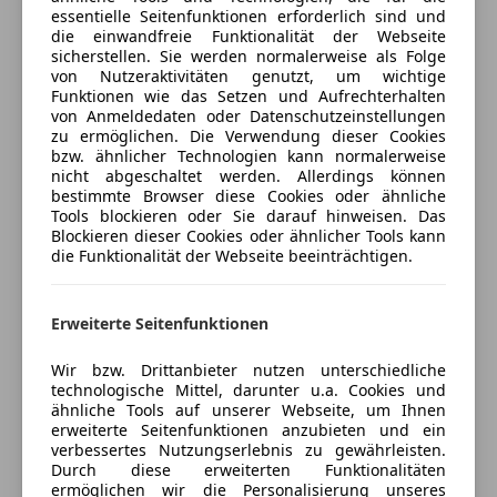
lückenlose Historie
essentielle Seitenfunktionen erforderlich sind und
Notrufsystem
Freischaden-Gutschein ab Stufe 0
letzte Wartung bei 149.119km
die einwandfreie Funktionalität der Webseite
Reifendruckkontrollsystem
Sie benötigen eine Unterboden Konservierung,
sicherstellen. Sie werden normalerweise als Folge
Auto einfach online versichern & Rabatt holen
Seitenairbag
von Nutzeraktivitäten genutzt, um wichtige
Alufelgen oder anderes Zubehör?
Funktionen wie das Setzen und Aufrechterhalten
Tagfahrlicht
Gerne machen wir Ihnen ein Angebot.
von Anmeldedaten oder Datenschutzeinstellungen
Totwinkel-Assistent
zu ermöglichen. Die Verwendung dieser Cookies
Jetzt berechnen
Traktionskontrolle
bzw. ähnlicher Technologien kann normalerweise
AUSSTATTUNG
:
nicht abgeschaltet werden. Allerdings können
Zentralverriegelung
bestimmte Browser diese Cookies oder ähnliche
Zentralverriegelung mit Funkfernbedienung
• Anhängerkupplung
Tools blockieren oder Sie darauf hinweisen. Das
Verkäufer
Händler
Blockieren dieser Cookies oder ähnlicher Tools kann
• Anzahl Sitze 5
Extras
die Funktionalität der Webseite beeinträchtigen.
• Außenspiegel elektrisch verstellbar
Anhängerkupplung
KFZ Lechner GmbH
• Beheizbarer Außenspiegel
Innenspiegel automatisch abblendend
• Bordcomputer
Erweiterte Seitenfunktionen
5
Sterne
Sternebewertung 5 von 5
Reserverad
• ESP
(99% Weiterempfehlungen)
Schiebetür
Wir bzw. Drittanbieter nutzen unterschiedliche
• Einparkhilfe vorne & hinten
Anbieter auf AutoScout24 seit 2011
technologische Mittel, darunter u.a. Cookies und
Sprachsteuerung
• Klima
ähnliche Tools auf unserer Webseite, um Ihnen
Verkauf, Samstags nach Termin von 9-12:00 Uhr
• Nebelscheinwerfer
erweiterte Seitenfunktionen anzubieten und ein
verbessertes Nutzungserlebnis zu gewährleisten.
• Partikelfilter
Geschlossen
Durch diese erweiterten Funktionalitäten
• Radio : Ford Audiosystem 154
Öffnet um 8:00
ermöglichen wir die Personalisierung unseres