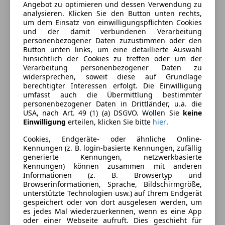
Angebot zu optimieren und dessen Verwendung zu
analysieren. Klicken Sie den Button unten rechts,
Ausstattung
um dem Einsatz von einwilligungspflichten Cookies
und der damit verbundenen Verarbeitung
personenbezogener Daten zuzustimmen oder den
Komfort
Mehr anzeigen
Button unten links, um eine detaillierte Auswahl
hinsichtlich der Cookies zu treffen oder um der
Armlehne
Verarbeitung personenbezogener Daten zu
Beheizbare Frontscheibe
widersprechen, soweit diese auf Grundlage
Farbe und Innenausstattung
berechtigter Interessen erfolgt. Die Einwilligung
Einparkhilfe
umfasst auch die Übermittlung bestimmter
Einparkhilfe Sensoren hinten
Außenfarbe
Weiß
personenbezogener Daten in Drittländer, u.a. die
Einparkhilfe Sensoren vorne
USA, nach Art. 49 (1) (a) DSGVO. Wollen Sie
keine
Farbe laut Hersteller
Frost-Weiß
Einwilligung
erteilen, klicken Sie bitte
hier
.
Elektrische Fensterheber
Elektrische Seitenspiegel
Cookies, Endgeräte- oder ähnliche Online-
Getönte Scheiben
Kennungen (z. B. login-basierte Kennungen, zufällig
Fahrzeugbeschreibung
generierte Kennungen, netzwerkbasierte
Klimaanlage
Kennungen) können zusammen mit anderen
Lichtsensor
Herzlich Willkommen bei
KFZ LECHNER
- schön dass
Informationen (z. B. Browsertyp und
Multifunktionslenkrad
Browserinformationen, Sprache, Bildschirmgröße,
Sie da sind!
unterstützte Technologien usw.) auf Ihrem Endgerät
Start/Stop-Automatik
gespeichert oder von dort ausgelesen werden, um
Wir sind ein 20 köpfiges Team und verkaufen jährlich
es jedes Mal wiederzuerkennen, wenn es eine App
Unterhaltung/Media
oder einer Webseite aufruft. Dies geschieht für
über 700 Autos.