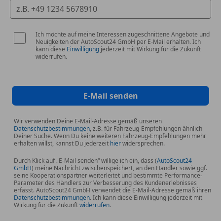
weitere interessante Fahrzeuge auf
Ich möchte auf meine Interessen zugeschnittene Angebote und
www.kfzlechner.at
Neuigkeiten der AutoScout24 GmbH per E-Mail erhalten. Ich
kann diese
Einwilligung
jederzeit mit Wirkung für die Zukunft
widerrufen.
Hinweis:
Die Fahrzeugbeschreibung dient nur der allgemeinen
Information und stellt keine zugesicherten
Eigenschaften dar. Alle Angaben sind unverbindlich
E-Mail senden
und ohne Gewähr; Irrtümer, Tippfehler und
Zwischenverkauf vorbehalten. Maßgeblich sind
Wir verwenden Deine E-Mail-Adresse gemäß unseren
Datenschutzbestimmungen
, z.B. für Fahrzeug-Empfehlungen ähnlich
ausschließlich die im Kaufvertrag festgehaltenen
Deiner Suche. Wenn Du keine weiteren Fahrzeug-Empfehlungen mehr
Vereinbarungen.
erhalten willst, kannst Du jederzeit
hier
widersprechen.
Durch Klick auf „E-Mail senden“ willige ich ein, dass (
AutoScout24
Motor & Antrieb
GmbH
) meine Nachricht zwischenspeichert, an den Händler sowie ggf.
seine Kooperationspartner weiterleitet und bestimmte Performance-
Antischlupfregelung (ASR)
Parameter des Händlers zur Verbesserung des Kundenerlebnisses
Antriebsart: Frontantrieb
erfasst. AutoScout24 GmbH verwendet die E-Mail-Adresse gemäß ihren
Datenschutzbestimmungen
. Ich kann diese Einwilligung jederzeit mit
Getriebe 6-Gang - Typ: B6
Wirkung für die Zukunft
widerrufen
.
Rußpartikelfilter