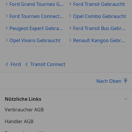
Ford Grand Tourneo Gebraucht
Ford Transit Gebraucht
Klimaanlage
Reifendruck-Kontrollsystem
Ford Tourneo Connect Gebraucht
Opel Combo Gebraucht
Licht
Peugeot Expert Gebraucht
Ford Transit Bus Gebraucht
Tagfahrlicht
Opel Vivaro Gebraucht
Renault Kangoo Gebraucht
Scheinwerfer-Assistent mit Tag-/Nachtsensor
Multimedia
AUX-IN-Anschluss
Ford
Transit Connect
USB-Anschluss
Bord-/Verbrauchscomputer
Nach Oben
Assistenz
Eco-Anzeige für verbrauchsoptimiertes Fahren
Nützliche Links
(EcoCoach)
Verbraucher AGB
Fahrassistenz-System: Berganfahr-Assistent (Hill-
Holder)
Händler AGB
Parkpilotsystem vorn und hinten