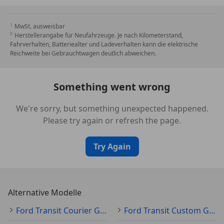
Servolenkung elektrisch
Start/Stop-Anlage
MwSt. ausweisbar
Extra erhöhte Nutzlast
Herstellerangabe für Neufahrzeuge. Je nach Kilometerstand,
Fahrverhalten, Batteriealter und Ladeverhalten kann die elektrische
Sicherheit
Reichweite bei Gebrauchtwagen deutlich abweichen.
Anti-Blockier-System (ABS)
Elektron. Stabilitäts-Programm (ESP)
Something went wrong
Fahrassistenz-System: Pre-Collision-System
Intelligent Protection System (IPS)
We're sorry, but something unexpected happened.
Please try again or refresh the page.
Außen
Frontscheibe heizbar
Try Again
Verglasung getönt
Anhängerkupplung
Innen
Alternative Modelle
Fensterheber elektrisch vorn
Gurtstraffer
Ford Transit Courier Gebraucht
Ford Transit Custom Gebraucht
Isofix-Aufnahmen für Kindersitz