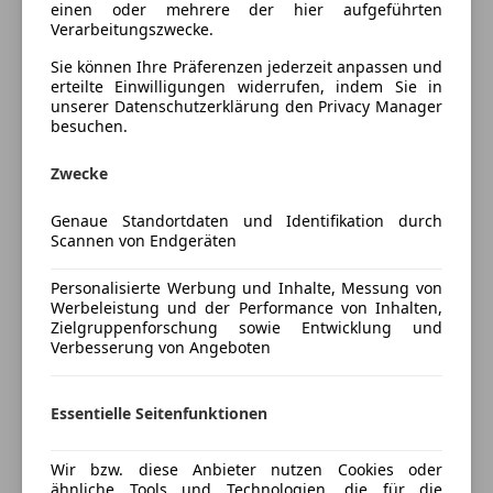
einen oder mehrere der hier aufgeführten
Bluetooth
Verarbeitungszwecke.
Bordcomputer
KUNDENZUFRIEDENHEIT
wird bei uns groß
Sie können Ihre Präferenzen jederzeit anpassen und
DAB-Radio
geschrieben, was unsere Bewertungen wieder
erteilte Einwilligungen widerrufen, indem Sie in
MP3
spiegeln!
unserer Datenschutzerklärung den Privacy Manager
Radio
besuchen.
Soundsystem
Ihr VORTEIL: In unserer Meister-Werkstatt wird jedes
Mehr anzeigen
USB
Zwecke
Fahrzeug gründlich geprüft, bei Bedarf repariert,
gewartet, aufbereitet und geht dann erst in Ihre
Sicherheit
Genaue Standortdaten und Identifikation durch
Preisbewertung
Hand über. Alle Fahrzeuge verfügen zusätzlich, zur
Scannen von Endgeräten
ABS
Gewährleistung, über
1 JAHR GARANTIE- Optional 3
Mehr anzeigen
Alarmanlage
JAHRE GARANTIE!
Personalisierte Werbung und Inhalte, Messung von
Beifahrerairbag
Werbeleistung und der Performance von Inhalten,
Zielgruppenforschung sowie Entwicklung und
ESP
Wir bieten Ihnen hier einen
FORD TRANSIT CONNECT
Verbesserung von Angeboten
Versicherung
Fahrerairbag
230 KOMBI L1 1.5 ECOBLUE
aus
1.BESITZ
an.
Isofix
Kfz-Versicherung
Kopfairbag
Essentielle Seitenfunktionen
WISSENSWERTES, WARTUNG & SERVICE:
LED-Tagfahrlicht
Versicherungsschutz an Ihre Bedürfnisse
Nebelscheinwerfer
Wir haben viele weitere Ford auf Lager!
Wir bzw. diese Anbieter nutzen Cookies oder
anpassen
Notbremsassistent
ähnliche Tools und Technologien, die für die